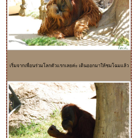
เริ่มจากเพื่อนร่วมโลกตัวแรกเลยค่ะ เดินออกมาให้ชมโฉมแล้ว