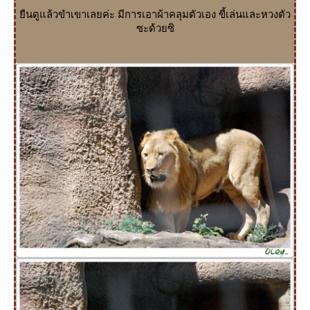
ืนดูแล้วขำเขาเลยค่ะ มีการเอาผ้าคลุมตัวเอง ขี้เล่นและหวงตัว
ซะด้วยซิ