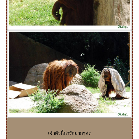
เจ้าตัวนี้น่ารักมากๆค่ะ