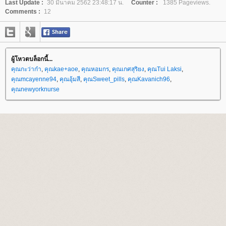
Last Update :
30 มีนาคม 2562 23:48:17 น.
Counter :
1385 Pageviews.
Comments :
12
ผู้โหวตบล็อกนี้...
คุณกะว่าก๋า
,
คุณkae+aoe
,
คุณหอมกร
,
คุณเกศสุริยง
,
คุณTui Laksi
,
คุณmcayenne94
,
คุณอุ้มสี
,
คุณSweet_pills
,
คุณKavanich96
,
คุณnewyorknurse