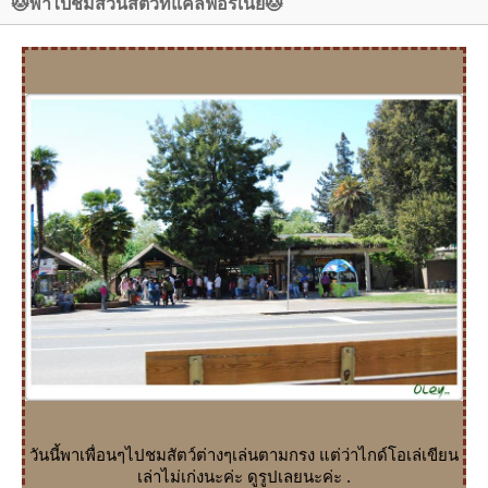
🐱พาไปชมสวนสัตว์ที่แคลิฟอร์เนี่ย🐱
วันนี้พาเพื่อนๆไปชมสัตว์ต่างๆเล่นตามกรง แต่ว่าไกด์โอเล่เขียน
เล่าไม่เก่งนะค่ะ ดูรูปเลยนะค่ะ .