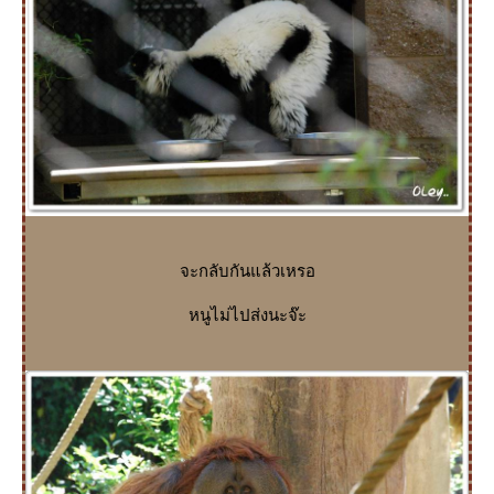
จะกลับกันแล้วเหรอ
หนูไม่ไปส่งนะจ๊ะ