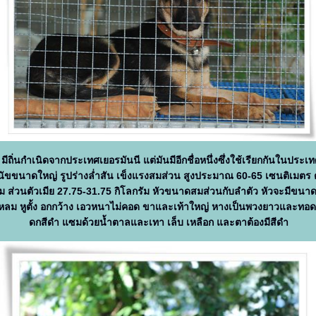
ี้ มีถิ่นกำเนิดจากประเทศเยอรมันนี แต่มันมีอีกชื่อหนึ่งซึ่งใช้เรียกกันในประเ
สุนัขขนาดใหญ่ รูปร่างล่ำสัน เข็งแรงสมส่วน สูงประมาณ 60-65 เซนติเมตร ตั
ัม ส่วนตัวเมีย 27.75-31.75 กิโลกรัม หัวขนาดสมส่วนกับลำตัว หัวจะมีขนา
หลม หูตั้ง อกกว้าง เอวหนาไม่คอด ขาและเท้าใหญ่ หางเป็นพวงยาวและท
ดกสีดำ แซมด้วยน้ำตาลและเทา เล็บ เหลือก และตาต้องมีสีดำ