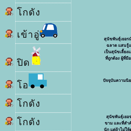
กดัง
เข้าอู่
สุนัขพันธุ์เยอรม
ฉลาด แสนรู้แล
เป็นสุนัขเลี้ยง
ที่ถูกต้อง ผู้ท
ปิด
ปัจจุบันความนิ
อ
กดัง
สุนัขพันธุ์เยอ
กดัง
ขาม และที่สำคัญ
นัก แต่ถ้าไม่ให