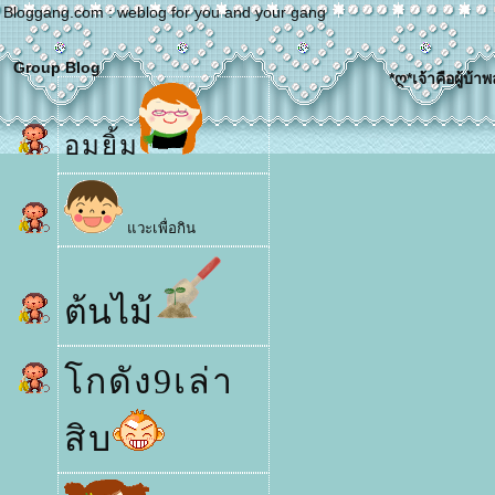
Bloggang.com : weblog for you and your gang
Group Blog
*ღ*เจ้าคือผู้บ้าพ
อมยิ้ม
วะเพื่อกิน
ต้นไม้
กดัง9เล่า
สิบ