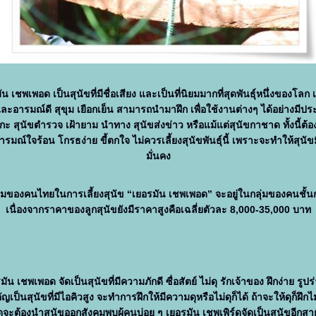
ัน เชพเพอด เป็นสุนัขที่มีชื่อเสียง และเป็นที่นิยมมากที่สุดพันธุ์หนึ่งของโลก 
ะอารมณ์ดี สุขุม เยือกเย็น สามารถนำมาฝึก เพื่อใช้งานต่างๆ ได้อย่างมีปร
แกะ สุนัขตำรวจ เฝ้ายาม นำทาง สุนัขส่งข่าว หรือแม้แต่สุนัขกาชาด ทั้งนี้ต้
ี่มีอารมณ์ใจร้อน โกรธง่าย ขี้ตกใจ ไม่ควรเลี้ยงสุนัขพันธุ์นี้ เพราะจะทำให้สุนั
มั่นคง
ยมของคนไทยในการเลี้ยงสุนัข “เยอรมัน เชพเพอด” จะอยู่ในกลุ่มของคนชั้นก
เนื่องจากราคาของลูกสุนัขยังมีราคาสูงคือเฉลี่ยตัวละ 8,000-35,000 บาท
รมัน เชพเพอด จัดเป็นสุนัขที่มีความภักดี ซื่อสัตย์ ไม่ดุ รักเจ้าของ ฝึกง่าย รูป
เป็นสุนัขที่มีไอคิวสูง จะทำการฝึกให้มีความดุหรือไม่ดุก็ได้ ถ้าจะให้ดุก็ฝึก
้ดุจะต้องนำสุนัขออกสังคมพบผู้คนบ่อย ๆ เยอรมัน เชพเพิร์ดจัดเป็นสุนัขอีกสายพันธ