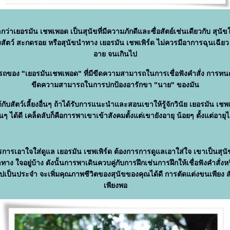
่วโลกว่าเยอรมัน เชพเพอด เป็นสุนัขที่มีความภักดีและซื่อสัตย์เช่นเดียวกับ สุนัขใ
งสัตว์ สะกดรอย หรือสุนัขนำทาง เยอรมัน เชพเพิร์ด ไม่ควรมีอาการฉุนเฉียว ก
อาย จนเกินไป
ของ "เยอรมันเชพเพอด" ที่มีขีดความสามารถในการเชื่อฟังคำสั่ง การทนต่
ขีดความสามารถในการปกป้องอารักขา "นาย" ของมัน
กับสัตว์เลี้ยงอื่นๆ ถ้าได้รับการแนะนำและสอนเขาให้รู้จักวินัย เยอรมัน เชพเ
อื่นๆ ได้ดี เคล็ดลับก็คือการพาเขาเข้าสังคมตั้งแต่เขายังอายุ น้อยๆ ตั้งแต่อายุไ
ารเอาใจใส่ดูแล เยอรมัน เชพเพิร์ด ต้องการการดูแลเอาใส่ใจ เขาเป็นสุนัขท
าทาง ใจอยู่บ้าง ดังนั้นการพาเดินควบคู่กับการฝึกเช่นการฝึกให้เชื่อฟังคำสั่งห
ปเป็นประจำ จะเพิ่มคุณภาพชีวิตของสุนัขของคุณได้ดี การตัดแต่งขนเพียง สั
เพียงพอ