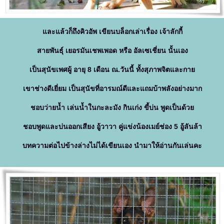
ละแล้วก็ถึงคิวอัพ เขียนบล็อกเล่าเรื่อง เจ้าลักกี้
สายพันธุ์ เยอรมันเชพเพอด หรือ อัลเซเชี่ยน นั้นเอง
เป็นสุนัขเพศผู้ อายุ 8 เดือน ณ.วันนี้ ทั้งสุภาพจิตและกา
เขาช่างดีเยี่ยม เป็นสุนัขที่อารมณ์ดีและแถมบ้าพลังอย่างมาก
ชอบว่ายน้ำ เล่นน้ำในกะละมัง กินเก่ง ขี้บ่น พูดเป็นด้ว
ชอบพูดและบ่นออกเสียง อู้วาวา คู่แข่งน้องเมย์ช่อง 5 อู้ลันล้า
บทความต่อไปข้างล่างไม่ได้เขียนเอง นำมาให้อ่านกันเล่นคะ