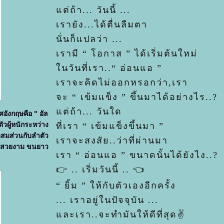
ต่ถ้า... วันนี้ ...
เรายัง...ได้ตื่นลืมตา
นั่นก็แปลว่า ...
เรามี “ โอกาส ” ได้เริ่มต้นใหม่
นวันที่เรา..“ อ่อนแอ ”
เราจะคิดไม่ออกหรอกว่า,เรา
จะ “ เข้มแข็ง ” ขึ้นมาได้อย่างไร..?
ต่ถ้า... วันใด
ทศอังกฤษคือ " อัล
วผู้หนักระหว่าง
ที่เรา “ เข้มแข็งขึ้นมา ”
ดสมส่วนกับลำตัว
เราจะสงสัย..ว่าที่ผ่านมา
อดสวยงาม ขนยาว
เรา “ อ่อนแอ ” ขนาดนั้นได้ยังไง..?
👉 .. เริ่มวันนี้ .. 👈
“ ยิ้ม ” ให้กับตัวเองอีกครั้ง
... เราอยู่ในปัจจุบัน ...
ละเรา..จะทำมันให้ดีที่สุด✌