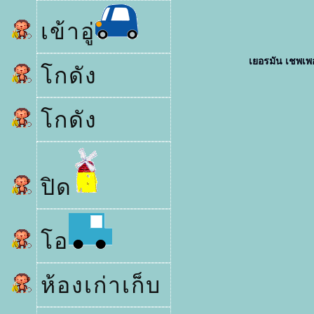
เข้าอู่
เยอรมัน เชพเพอ
กดัง
กดัง
ปิด
อ
ห้องเก่าเก็บ