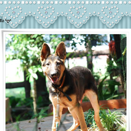
ลัง *ღ*