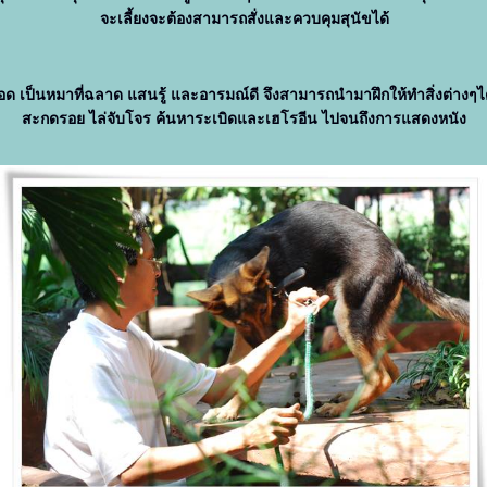
จะเลี้ยงจะต้องสามารถสั่งและควบคุมสุนัขได้
ด เป็นหมาที่ฉลาด แสนรู้ และอารมณ์ดี จึงสามารถนำมาฝึกให้ทำสิ่งต่างๆได
สะกดรอย ไล่จับโจร ค้นหาระเบิดและเฮโรอีน ไปจนถึงการแสดงหนัง