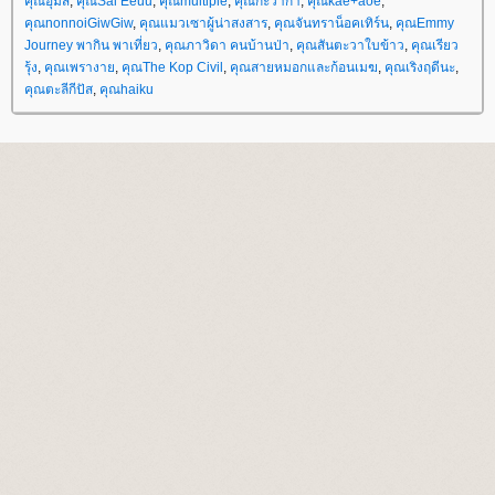
คุณอุ้มสี
,
คุณSai Eeuu
,
คุณmultiple
,
คุณกะว่าก๋า
,
คุณkae+aoe
,
คุณnonnoiGiwGiw
,
คุณแมวเซาผู้น่าสงสาร
,
คุณจันทราน็อคเทิร์น
,
คุณEmmy
Journey พากิน พาเที่ยว
,
คุณภาวิดา คนบ้านป่า
,
คุณสันตะวาใบข้าว
,
คุณเรียว
รุ้ง
,
คุณเพรางา
,
คุณThe Kop Civil
,
คุณสายหมอกและก้อนเมฆ
,
คุณเริงฤดีนะ
,
คุณตะลีกีปัส
,
คุณhaiku