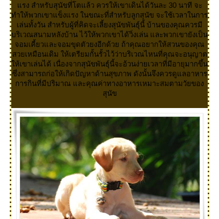
รง สำหรับสุนัขที่โตแล้ว ควรให้เขาเดินได้วันละ 30 นาที จะ
ทำให้พวกเขาแข็งแรง ในขณะที่สำหรับลูกสุนัข จะใช้เวลาในการ
เล่นทั้งวัน สำหรับผู้ที่คิดจะเลี้ยงสุนัขพันธุ์นี้ บ้านของคุณควรมี
บริเวณสนามหลังบ้าน ไว้ให้พวกเขาได้วิ่งเล่น และพวกเขายังเป็น
จอมเคี้ยวและจอมขุดตัวยงอีกด้วย ถ้าคุณอยากให้สวนของคุณ
สวยเหมือนเดิม ให้เตรียมกั้นรั้วไว้ว่าบริเวณไหนที่คุณจะอนุญาต
ห้เขาเล่นได้ เนื่องจากสุนัขพันธุ์นี้จะอ้วนง่ายเวลาที่มีอายุมากขึ้น
ซึ่งสามารถก่อให้เกิดปัญหาด้านสุขภาพ ดังนั้นจึงควรดูแลอาหาร
การกินที่มีปริมาณ และคุณค่าทางอาหารเหมาะสมตามวัยของ
สุนัข