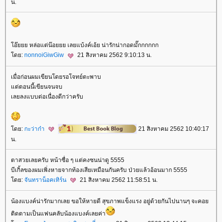
น.
อ๊ยยย หล่อแต่น๊อยยย เลยแบ้งค์เอ้ย น่ารักน่ากอดมั๊กกกกกก
ดย:
nonnoiGiwGiw
21 สิงหาคม 2562 9:10:13 น.
เมื่อก่อนผมเขียนโดยรอโจทย์ตะพาบ
ต่ตอนนี้เขียนจนจบ
เลยลงแบบต่อเนื่องดีกว่าครับ
ดย:
กะว่าก๋า
21 สิงหาคม 2562 10:40:17
น.
ตาสวยเลยครับ หน้าซื่อ ๆ แต่คงซนน่าดู 5555
บีเกิ้ลของผมเพิ่งหายจากท้องเสียเหมือนกันครับ ป่วยแล้วอ้อนมาก 5555
ดย:
จันทราน็อคเทิร์น
21 สิงหาคม 2562 11:58:51 น.
น้องแบงค์น่ารักมากเลย ขอให้หายดี สุขภาพแข็งแรง อยู่ด้วยกันไปนานๆ จะคอ
ติดตามเป็นแฟนคลับน้องแบงค์เลยค่า