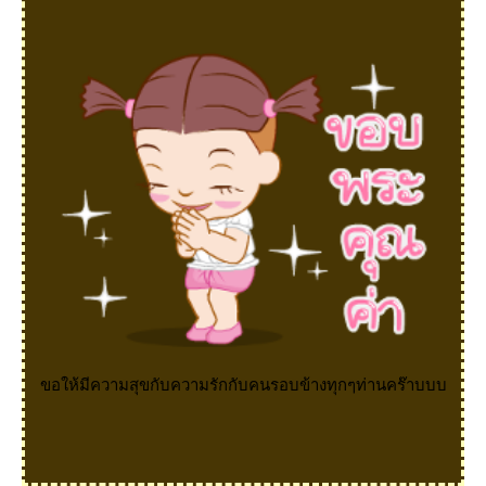
ขอให้มีความสุขกับความรักกับคนรอบข้างทุกๆท่านคร๊าบบบ