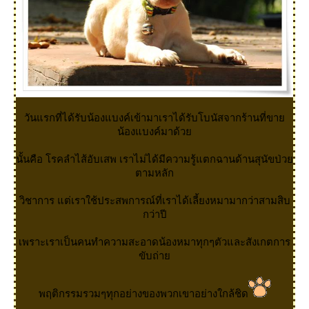
วันแรกที่ได้รับน้องแบงค์เข้ามาเราได้รับโบนัสจากร้านที่ขา
น้องแบงค์มาด้ว
นั้นคือ โรคลำไส้อับเสพ เราไม่ได้มีความรู้แตกฉานด้านสุนัขป่ว
ตามหลัก
วิชาการ แต่เราใช้ประสพการณ์ที่เราได้เลี้ยงหมามากว่าสามสิบ
กว่าปี
เพราะเราเป็นคนทำความสะอาดน้องหมาทุกๆตัวและสังเกตการ
ขับถ่า
พฤติกรรมรวมๆทุกอย่างของพวกเขาอย่างใกล้ชิด