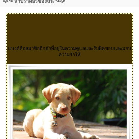
🐶🐾 ลาบราดอร์ของฉัน 🐾🐶
บงค์คือสมาชิกอีกตัวที่อยู่ในความดูแลและรับผิดชอบและมอบ
ความรักให้