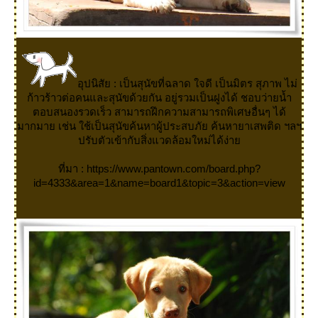
อุปนิสัย : เป็นสุนัขที่ฉลาด ใจดี เป็นมิตร สุภาพ ไม่
ก้าวร้าวต่อคนและสุนัขด้วยกัน อยู่รวมเป็นฝูงได้ ชอบว่ายน้ำ
ตอบสนองรวดเร็ว สามารถฝึกความสามารถพิเศษอื่นๆ ได้
มากมาย เช่น ใช้เป็นสุนัขค้นหาผู้ประสบภัย ค้นหายาเสพติด ฯลฯ
ปรับตัวเข้ากับสิ่งแวดล้อมใหม่ได้ง่า
ที่มา : https://www.pantown.com/board.php?
id=4333&area=1&name=board1&topic=3&action=view