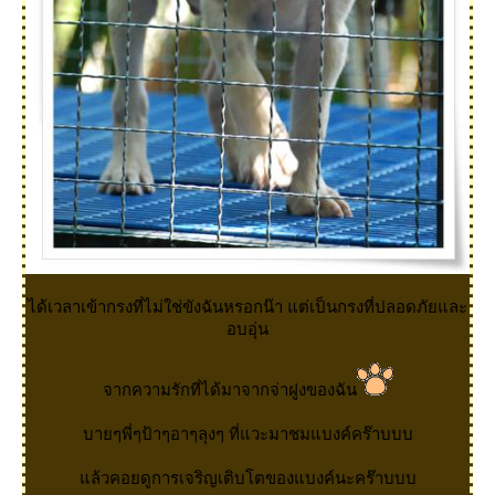
ได้เวลาเข้ากรงที่ไม่ใช่ขังฉันหรอกน๊า แต่เป็นกรงที่ปลอดภัยและ
อบอุ่น
จากความรักที่ได้มาจากจ่าฝูงของฉัน
บายๆพี่ๆป้าๆอาๆลุงๆ ที่แวะมาชมแบงค์คร๊าบบบ
ล้วคอยดูการเจริญเติบโตของแบงค์นะคร๊าบบบ