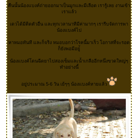
คืนนั้นน้องแบงค์ถ่ายออกมาเป็นมูกและมีเลือด เรารู้เลย งานเข้า
เราแล้ว
เดวได้มีติดตัวอื่น และทุกเวลานาทีมีค่ามากๆ เรารีบจัดการพา
น้องแบงค์ไป
หาหมอทันที และก็จริง หมอบอกว่าโรคนี้มาเร็ว โอกาสที่จะรอด
ก็ยังพอมีอยู่้
น้องแบงค์โดนฉีดยาไปสองเข็มและน้ำเกลืออีกหนึ่งขวดใหญ่ๆ
ทำอย่างนี้
อยู่ประมาณ 5-6 วัน เย้ๆๆ น้องแบงค์หายแล้ว