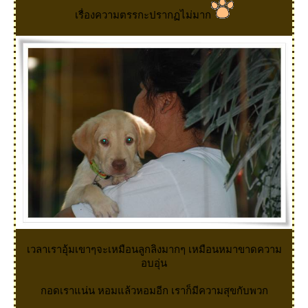
เรื่องความตรรกะปรากฏไม่มาก
เวลาเราอุ้มเขาๆจะเหมือนลูกลิงมากๆ เหมือนหมาขาดความ
อบอุ่น
กอดเราแน่น หอมแล้วหอมอีก เราก็มีความสุขกับพวก