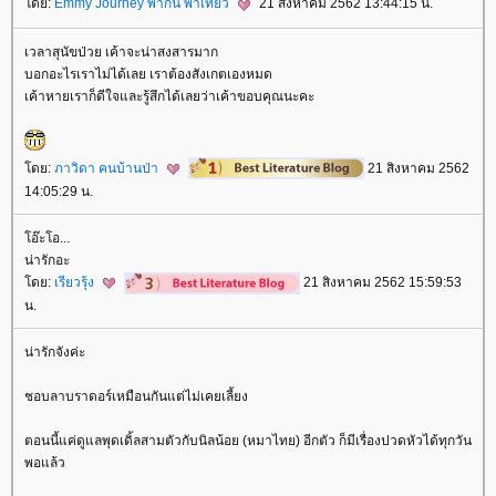
ดย:
Emmy Journey พากิน พาเที่ยว
21 สิงหาคม 2562 13:44:15 น.
เวลาสุนัขป่วย เค้าจะน่าสงสารมาก
บอกอะไรเราไม่ได้เลย เราต้องสังเกตเองหมด
เค้าหายเราก็ดีใจและรู้สึกได้เลยว่าเค้าขอบคุณนะคะ
ดย:
ภาวิดา คนบ้านป่า
21 สิงหาคม 2562
14:05:29 น.
อ๊ะโอ...
น่ารักอะ
ดย:
เรียวรุ้ง
21 สิงหาคม 2562 15:59:53
น.
น่ารักจังค่ะ
ชอบลาบราดอร์เหมือนกันแต่ไม่เคยเลี้ยง
ตอนนี้แค่ดูแลพุดเดิ้ลสามตัวกับนิลน้อย (หมาไทย) อีกตัว ก็มีเรื่องปวดหัวได้ทุกวัน
พอแล้ว