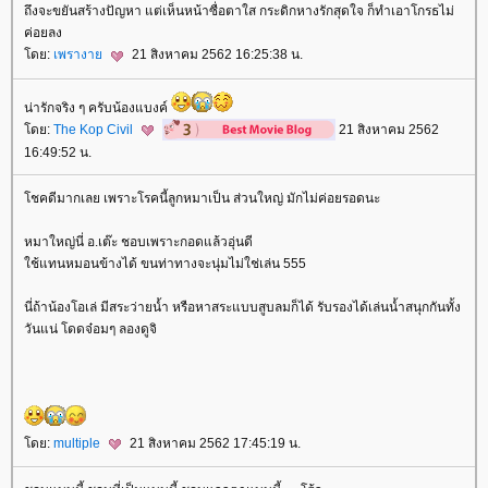
ถึงจะขยันสร้างปัญหา แต่เห็นหน้าซื่อตาใส กระดิกหางรักสุดใจ ก็ทำเอาโกรธไม่
ค่อยลง
ดย:
เพรางา
21 สิงหาคม 2562 16:25:38 น.
น่ารักจริง ๆ ครับน้องแบงค์
ดย:
The Kop Civil
21 สิงหาคม 2562
16:49:52 น.
ชคดีมากเลย เพราะโรคนี้ลูกหมาเป็น ส่วนใหญ่ มักไม่ค่อยรอดนะ
หมาใหญ่นี่ อ.เต๊ะ ชอบเพราะกอดแล้วอุ่นดี
ช้แทนหมอนข้างได้ ขนท่าทางจะนุ่มไม่ใช่เล่น 555
นี่ถ้าน้องโอเล่ มีสระว่ายน้ำ หรือหาสระแบบสูบลมก็ได้ รับรองได้เล่นน้ำสนุกกันทั้ง
วันแน่ โดดจ๋อมๆ ลองดูจิ
ดย:
multiple
21 สิงหาคม 2562 17:45:19 น.