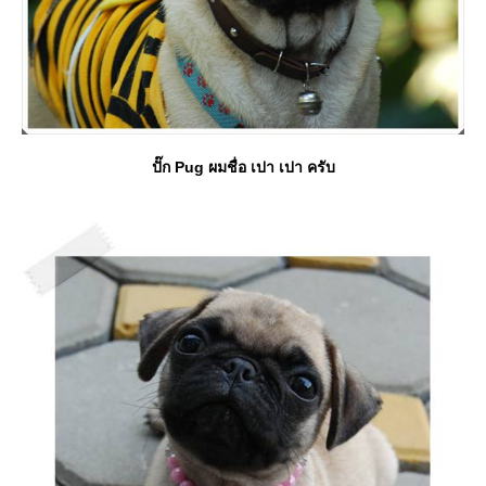
ปั๊ก Pug ผมชื่อ เปา เปา ครับ