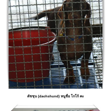
ดัชชุน (dachshund) หนูชื่อ โกโก้ คะ