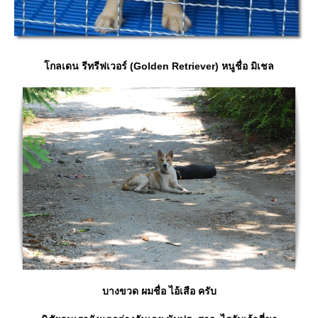
กลเดน รีทรีฟเวอร์ (Golden Retriever) หนูชื่อ มิเชล
บางขวด ผมชื่อ ไอ้เสือ ครับ