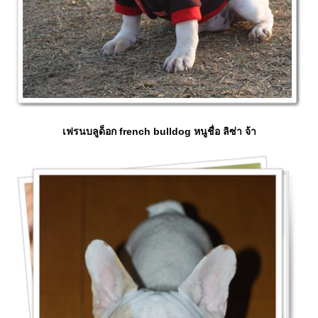
เฟรนบลูด็อก french bulldog หนูชื่อ ลิซ่า จ้า