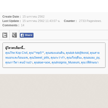
Create Date :
15 มกราคม 2562
Last Update :
15 มกราคม 2562 11:43:07 น.
Counter :
2733 Pageviews.
Comments :
14
ผู้โหวตบล็อกนี้...
คุณThe Kop Civil
,
คุณ**mp5**
,
คุณสองแผ่นดิน
,
คุณtuk-tuk@korat
,
คุณสา
หมอกและก้อนเมฆ
,
คุณSweet_pills
,
คุณกะว่าก๋า
,
คุณเริงฤดีนะ
,
คุณauau_py
,
คุณภาวิดา คนบ้านป่า
,
คุณkae+aoe
,
คุณInsignia_Museum
,
คุณวลีลักษณา