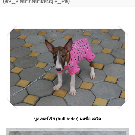
(❀◕‿◕ หลากหลายพันธุ์ ◕‿◕❀)
บูลเทอร์เรีย (bull terier) ผมชื่อ เดวิด