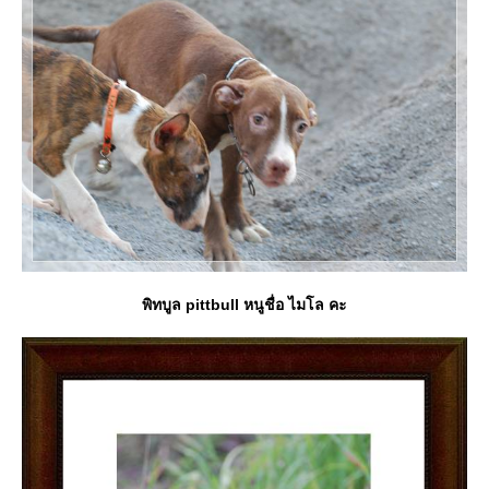
พิทบูล pittbull หนูชื่อ ไมโล คะ