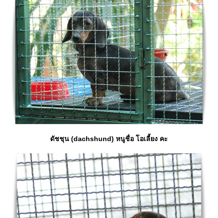
ดัชชุน (dachshund) หนูชื่อ โอเลี้ยง คะ