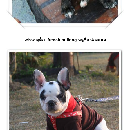
เฟรนบลูด็อก french bulldog หนูชื่อ น่อมแนม