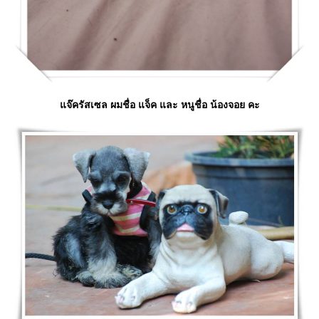
จ๊ครัสเซล ผมชื่อ แจ็ค และ หนูชื่อ น้องจอย คะ