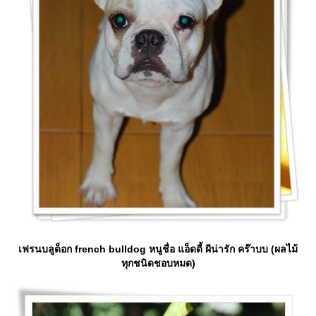
เฟรนบลูด็อก french bulldog หนูชื่อ แอ็ดดี้ ผีน่ารัก คร๊าบบ (ผลไม้
ทุกชนิดชอบหมด)