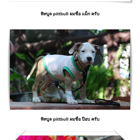
พิทบูล pittbull ผมชื่อ แม็ก ครับ
พิทบูล pittbull ผมชื่อ ป๊อบ ครับ