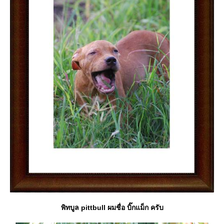
พิทบูล pittbull ผมชื่อ บิ๊กแม็ก ครับ