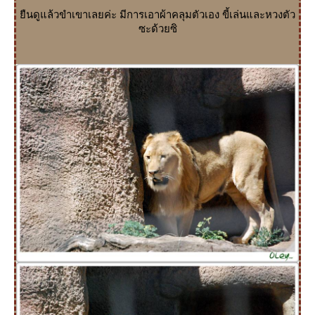
ืนดูแล้วขำเขาเลยค่ะ มีการเอาผ้าคลุมตัวเอง ขี้เล่นและหวงตัว
ซะด้วยซิ