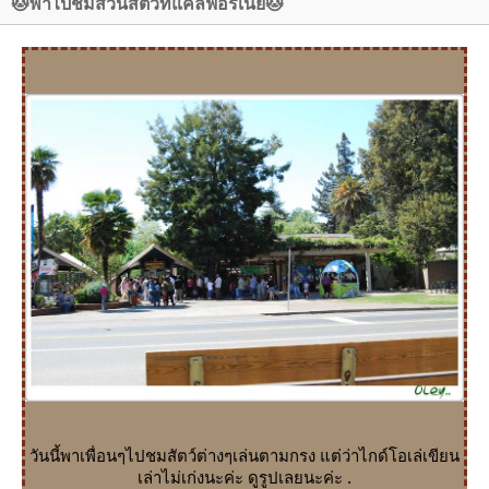
🐱พาไปชมสวนสัตว์ที่แคลิฟอร์เนี่ย🐱
วันนี้พาเพื่อนๆไปชมสัตว์ต่างๆเล่นตามกรง แต่ว่าไกด์โอเล่เขียน
เล่าไม่เก่งนะค่ะ ดูรูปเลยนะค่ะ .