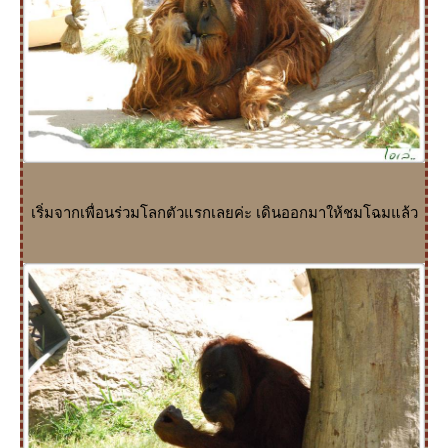
เริ่มจากเพื่อนร่วมโลกตัวแรกเลยค่ะ เดินออกมาให้ชมโฉมแล้ว