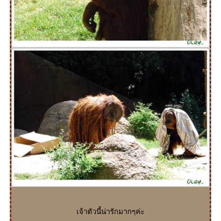
เจ้าตัวนี้น่ารักมากๆค่ะ