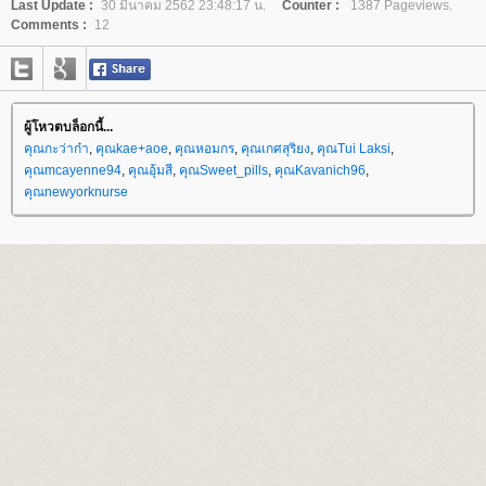
Last Update :
30 มีนาคม 2562 23:48:17 น.
Counter :
1387 Pageviews.
Comments :
12
ผู้โหวตบล็อกนี้...
คุณกะว่าก๋า
,
คุณkae+aoe
,
คุณหอมกร
,
คุณเกศสุริยง
,
คุณTui Laksi
,
คุณmcayenne94
,
คุณอุ้มสี
,
คุณSweet_pills
,
คุณKavanich96
,
คุณnewyorknurse