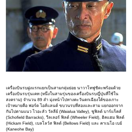
เครื่องบินรบฝูงแรกแยกเป็นสามกลุ่มย่อย นาวาโทฟูชิดะพร้อมด้ว
เครื่องบินรบรุ่นเคท (หนึ่งในสามรุ่นของเครื่องบินรบญี่ปุ่นที่ใช้ใน
สงคราม) จำนวน 89 ลำ มุ่งหน้าไปทางตะวันตกเฉียงใต้ของเกาะ
เป้าหมายคือ ฟอร์ด ไอส์แลนด์ ขบวนรบที่สองและสาม แยกออกจาก
กันไปตามแนว ไวอะลัว วัลลีย์ (Waialua Valley), ชูฟิลด์ บาร์แร็คส์
(Schofield Barracks), วีลเลอร์ ฟิลด์ (Wheeler Field), ฮิคแฮม ฟิลด์
(Hickam Field), เบลโลว์ส ฟิลด์ (Bellows Field) และ คาเนโอ เบย์
(Kaneohe Bay)