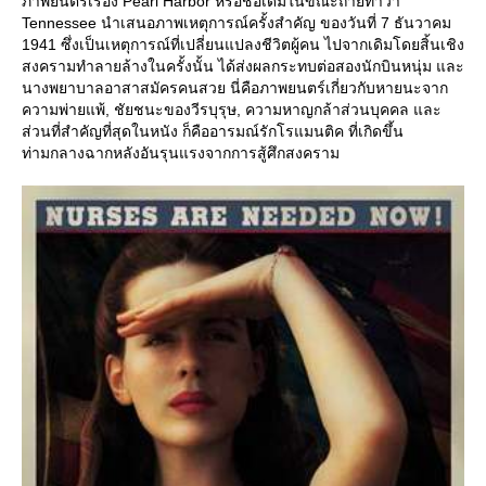
ภาพยนตร์เรื่อง Pearl Harbor หรือชื่อเดิมในขณะถ่ายทำว่า
Tennessee นำเสนอภาพเหตุการณ์ครั้งสำคัญ ของวันที่ 7 ธันวาคม
1941 ซึ่งเป็นเหตุการณ์ที่เปลี่ยนแปลงชีวิตผู้คน ไปจากเดิมโดยสิ้นเชิง
สงครามทำลายล้างในครั้งนั้น ได้ส่งผลกระทบต่อสองนักบินหนุ่ม และ
นางพยาบาลอาสาสมัครคนสวย นี่คือภาพยนตร์เกี่ยวกับหายนะจาก
ความพ่ายแพ้, ชัยชนะของวีรบุรุษ, ความหาญกล้าส่วนบุคคล และ
ส่วนที่สำคัญที่สุดในหนัง ก็คืออารมณ์รักโรแมนติค ที่เกิดขึ้น
ท่ามกลางฉากหลังอันรุนแรงจากการสู้ศึกสงคราม