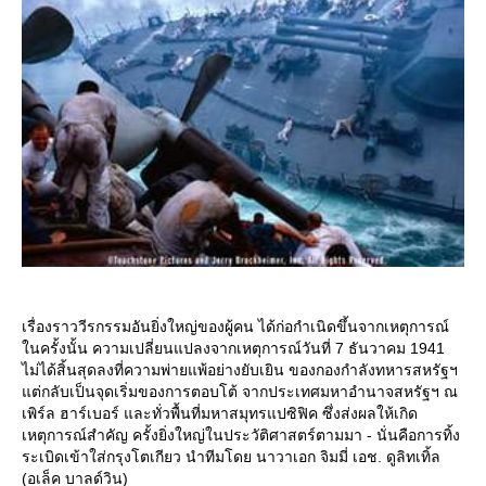
เรื่องราววีรกรรมอันยิ่งใหญ่ของผู้คน ได้ก่อกำเนิดขึ้นจากเหตุการณ์
นครั้งนั้น ความเปลี่ยนแปลงจากเหตุการณ์วันที่ 7 ธันวาคม 1941
ไม่ได้สิ้นสุดลงที่ความพ่ายแพ้อย่างยับเยิน ของกองกำลังทหารสหรัฐฯ
ต่กลับเป็นจุดเริ่มของการตอบโต้ จากประเทศมหาอำนาจสหรัฐฯ ณ
เพิร์ล ฮาร์เบอร์ และทั่วพื้นที่มหาสมุทรแปซิฟิค ซึ่งส่งผลให้เกิด
เหตุการณ์สำคัญ ครั้งยิ่งใหญ่ในประวัติศาสตร์ตามมา - นั่นคือการทิ้ง
ระเบิดเข้าใส่กรุงโตเกียว นำทีมโดย นาวาเอก จิมมี่ เอช. ดูลิทเทิ้ล
(อเล็ค บาลด์วิน)