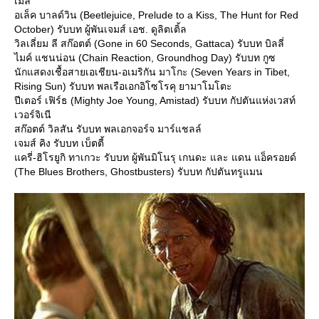
เมล
อเล็ค บาลด์วิน (Beetlejuice, Prelude to a Kiss, The Hunt for Red
October) รับบท ผู้พันเจมส์ เอช. ดูลิตเติ้ล
วิลเลี่ยม ลี สก๊อตต์ (Gone in 60 Seconds, Gattaca) รับบท บิลลี่
ไมค์ แชนน่อน (Chain Reaction, Groundhog Day) รับบท กูซ
นักแสดงเชื้อสายเอเชียน-อเมริกัน มาโกะ (Seven Years in Tibet,
Rising Sun) รับบท พลเรือเอกอิโซโรคุ ยามาโมโตะ
ปีเตอร์ เฟิร์ธ (Mighty Joe Young, Amistad) รับบท กัปตันแห่งเวสท์
เวอร์จิเนี
สก๊อตต์ วิลสัน รับบท พลเอกจอร์จ มาร์แชลล์
เจมส์ คิง รับบท เบ็ตตี้
ครี่-ฮิโรยูกิ ทาเกวะ รับบท ผู้พันมิโนรุ เกนดะ และ แดน แอ็ครอยด์
(The Blues Brothers, Ghostbusters) รับบท กัปตันทรูแมน