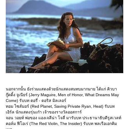
นอกจากนั้น ยังร่วมแสดงด้วยนักแสดงสมทบมากมาย ได้แก่ คิวบา
กู๊ดดิ้ง จูเนียร์ (Jerry Maguire, Men of Honor, What Dreams May
Come) รับบท ดอรี่ - ดอริส มิลเลอร์
ทอม ไซส์มอร์ (Red Planet, Saving Private Ryan, Heat) รับบท
เอิร์ล นักแสดงรุ่นเก๋า เจ้าของรางวัลออสการ์
จอน วอยท์ พ่อของ แองเจลีน่า โจลี่ มารับบท ประธานาธิบดีรูสเวลท์
คอล์ม ฟีโอเร่ (The Red Violin, The Insider) รับบท พลเรือเอกคิม