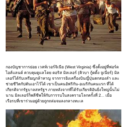
กองบัญชาการย่อย เวสท์เวอร์จิเนีย (West Virginia) ซึ่งตั้งอยู่ที่ฟอร์ด
ไอส์แลนด์ ควบคุมดูแลโดย ดอริส มิลเลอร์ (คิวบา กู้ดดิ้ง จูเนี่ยร์) มิล
เลอร์ได้รับเหรียญกล้าหาญ จากการยิงเครื่องบินญี่ปุ่นตกสองลำ และ
ช่วยชีวิตกัปตันเอาไว้ได้ เขาเป็นคนอัฟริกัน-อเมริกันคนแรก ที่ได้
เกียรติจากรัฐบาลสหรัฐฯ ภายหลังจากที่ได้รับเกียรติอันยิ่งใหญ่นั้นไม่
นาน มิลเลอร์ก็พลีชีพให้กับการรบในสงครามโลกครั้งที่ 2... เมื่อ
เรือรบที่เขาร่วมอยู่ด้วยถูกถล่มจมลงกลางทะเล