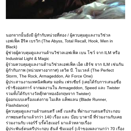
นอกจากนั้นยังมี ผู้กำกับหน่วยที่สอง / ผู้ควบคุมดูแลงานวิช่วล
เอฟเฟ็ค อีริค เบรวิก (The Abyss, Total Recall, Hook, Men in
Black)
ผู้ช่วยผู้ควบคุมดูแลงานด้านวิช่วลเอฟเฟ็ค เบน โชว์ จาก ILM หรือ
Industrial Light & Magic
ผู้ร่วมควบคุมดูแลงานด้านวิช่วลเอฟเฟ็ค เอ็ด เฮิร์ช จาก ILM เช่นกัน
ผู้กำกับภาพ (หน่วยทางอากาศ) เดวิด บี. โนเวลล์ (The Perfect
Storm, The Rock, Armageddon, Air Force One)
ผู้ประสานงานเทคนิคพิเศษ จอห์น เฟรเซียร์ (เคยได้รับการเสนอชื่อ
เข้าชิงออสการ์ จากผลงานใน Armageddon, Speed และ Twister
รวมทั้งได้รับรางวัลตุ๊กตาทองอังกฤษจาก Twister)
ผู้ออกแบบเครื่องแต่งกาย ไมเคิล แค็พแลน (Blade Runner,
Flashdance)
ผู้ควบคุมดูแลงานด้านดนตรี เคธี่ เนลสัน ที่ผ่านงานดนตรีประกอบ
ภาพยนตร์มาแล้วกว่า 140 เรื่อง และ บ๊อบ บาดามี่ ที่ร่วมงานกับเค
ร่วมงานกับ เจอร์รี่ บรั๊คไฮเมอร์ มาแล้วหลายเรื่อง
ผู้ประพันธ์ดนตรีประกอบ ฮันส์ ซิมเมอร์ (เจ้าของผลงานกว่า 70 เรื่อง