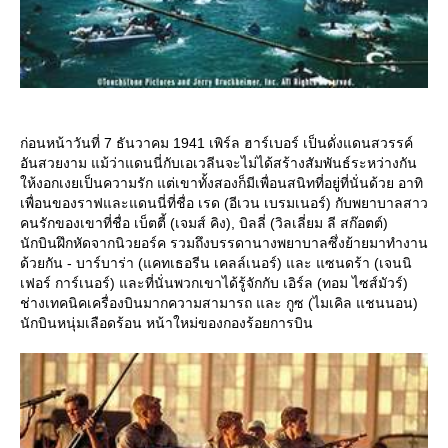
ก่อนหน้าวันที่ 7 ธันวาคม 1941 เพิร์ล ฮาร์เบอร์ เป็นดั่งแดนสวรรค์
อันสวยงาม แม้ว่าแดนนี่กับเอเวลีนจะไม่ได้สร้างสัมพันธ์ระหว่างกัน
ห้งอกเงยเป็นความรัก แต่เขาทั้งสองก็มีเพื่อนสนิทที่อยู่ที่นั่นด้วย อาทิ
เพื่อนของราฟและแดนนี่ที่ชื่อ เรด (อีเวน เบรมเนอร์) กับพยาบาลสาว
คนรักของเขาที่ชื่อ เบ็ตตี้ (เจมส์ คิง), บิลลี่ (วิลเลี่ยม ลี สก๊อตต์)
นักบินฝึกหัดจากนิวยอร์ค รวมถึงบรรดานางพยาบาลซึ่งย้ายมาทำงาน
ด้วยกัน - บาร์บาร่า (แคทเธอรีน เคลล์เนอร์) และ แซนดร้า (เจนนิ
เฟอร์ การ์เนอร์) และที่นั่นพวกเขาได้รู้จักกับ เอิร์ล (ทอม ไซส์มัวร์)
ช่างเทคนิคเครื่องบินมากความสามารถ และ กูซ (ไมเคิล แชนนอน)
นักบินหนุ่มเลือดร้อน หน้าใหม่ของกองร้อยการบิน