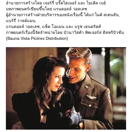
อำนวยการสร้างโดย เจอร์รี่ บรั๊คไฮเมอร์ และ ไมเคิล เบย์
บทภาพยนตร์เขียนขึ้นโดย แรนดอลล์ วอลเลซ
ผู้อำนวยการสร้างฝ่ายบริหารของหนังเรื่องนี้ ได้แก่ ไมค์ สเตนสัน,
บร์รี่ วาลด์แมน,
รนดอลล์ วอลเลซ, แช็ด โอแมน และ บรูซ เฮนดริคส์
ภาพยนตร์เรื่องนี้จัดจำหน่ายโดย บัวนาวิสต้า พิคเจอร์ส ดิสทริบิวชั่น
(Bauna Vista Pictires Distribution)