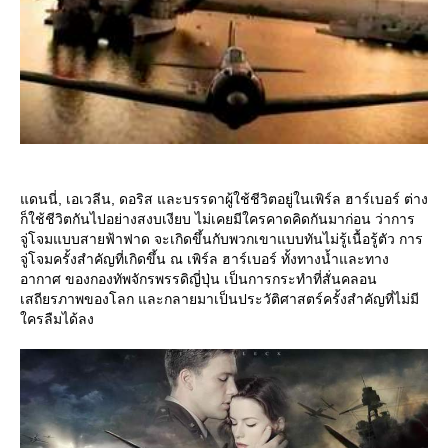
ดนนี่, เอเวลีน, ดอริส และบรรดาผู้ใช้ชีวิตอยู่ในเพิร์ล ฮาร์เบอร์ ต่าง
ก็ใช้ชีวิตกันไปอย่างสงบเงียบ ไม่เคยมีใครคาดคิดกันมาก่อน ว่าการ
จู่โจมแบบสายฟ้าฟาด จะเกิดขึ้นกับพวกเขาแบบทันไม่รู้เนื้อรู้ตัว การ
จู่โจมครั้งสำคัญที่เกิดขึ้น ณ เพิร์ล ฮาร์เบอร์ ทั้งทางน้ำและทาง
อากาศ ของกองทัพจักรพรรดิญี่ปุ่น เป็นการกระทำที่สั่นคลอน
เสถียรภาพของโลก และกลายมาเป็นประวัติศาสตร์ครั้งสำคัญที่ไม่มี
ครลืมได้ลง