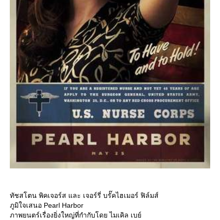
ทัชสโตน พิคเจอร์ส และ เจอร์รี่ บรั๊คไฮเมอร์ ฟิล์มส์
ภูมิใจเสนอ Pearl Harbor
ภาพยนตร์เรื่องยิ่งใหญ่ที่กำกับโดย ไมเคิล เบย์