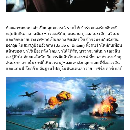
ด้วยความหาญกล้าเปี่ยมอุดมการณ์ ราฟได้เข้าร่วมกองร้อยอินทรี
กลุ่มนักบินอาสาสมัครชาวอเมริกัน, แคนาดา, ออสเตรเลีย, สวีเดน
ละอีกหลายประเทศชาติเป็นกลาง ที่สมัครใจเข้าร่วมรบกับนักบิน
อังกฤษ ในสมรภูมิรบอังกฤษ (Battle of Britain) ทิ้งคนรักใหม่กับเพื่อน
สนิทของเขาไว้เบื้องหลัง โดยเขาได้ให้สัญญาว่าจะกลับมา เอเวลีน
เองรู้สึกไม่ค่อยพอใจนัก กับการตัดสินใจของราฟ ที่จะพาตัวเองเข้าสู่
อันตราย จากนั้นราฟก็เหินเวหาสู่ช่องแคบอังกฤษ ขณะที่ทั้งเอเวลีน
ละแดนนี่ โยกย้ายถิ่นฐานไปอยู่ในดินแดนฮาวาย - เพิร์ล ฮาร์เบอร์