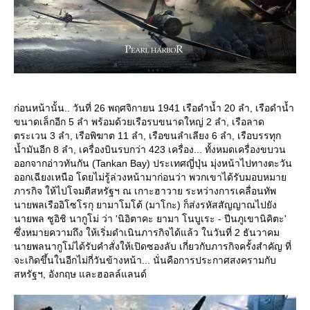
ก่อนหน้านั้น.. วันที่ 26 พฤศจิกายน 1941 เรือดำน้ำ 20 ลำ, เรือดำน้ำ
ขนาดเล็กอีก 5 ลำ พร้อมด้วยเรือรบขนาดใหญ่ 2 ลำ, เรือลาด
ตระเวน 3 ลำ, เรือพิฆาต 11 ลำ, เรือขนลำเลียง 6 ลำ, เรือบรรทุก
น้ำมันอีก 8 ลำ, เครื่องบินรบกว่า 423 เครื่อง... ทั้งหมดเครื่องขบวน
ออกจากอ่าวทันกัน (Tankan Bay) ประเทศญี่ปุ่น มุ่งหน้าไปทางตะวัน
ออกเฉียงเหนือ โดยไม่รู้ล่วงหน้ามาก่อนว่า พวกเขาได้รับมอบหมา
ภารกิจ ให้ไปโจมตีสหรัฐฯ ณ เกาะฮาวาย ระหว่างการเคลื่อนทัพ
นายพลเรืออิโซโรกุ ยามาโมโต้ (มาโกะ) ก็ส่งรหัสสัญญาณไปยัง
นายพล ชูอิชิ นากูโม่ ว่า 'นิอิตาคะ ยามา โนบูเระ - ปีนภูเขานิคิตะ'
ซึ่งหมายความถึง ให้เริ่มดำเนินภารกิจได้แล้ว ในวันที่ 2 ธันวาคม
นายพลนากูโม่ได้รับคำสั่งให้เปิดซองลับ เกี่ยวกับภารกิจครั้งสำคัญ ที่
จะเกิดขึ้นในอีกไม่กี่วันข้างหน้า... นั่นคือการประกาศสงครามกับ
สหรัฐฯ, อังกฤษ และฮอลล์แลนด์