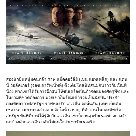
สองนักบินหนุ่มคนกล้า ราฟ แม็คคอว์ลีย์ (เบน แอฟเฟล็ค) และ แดน
นี่ วอล์คเกอร์ (จอช ฮาร์ทเน็ทท์) ซึ่งเติบโตสนิทสนมกันราวกับเป็นพี่
น้อง พวกเขาได้รับการฝึกฝน ให้ขับเครื่องบินกำจัดแมลงศัตรูพืช และ
นยามที่ชาติต้องการ พวกเขาก็พร้อมเข้าร่วมเป็นนักบิน ประจำ
กองทัพอากาศสหรัฐฯ ราฟหลงรัก เอเวลีน จอห์นสัน (เคท เบ็คคิน
เซล) นางพยาบาลสาวสวยจิตใจห้าวหาญ ที่ทำงานในกองทัพเรือ
สหรัฐฯ ทันทีที่ราฟได้รู้จักกับเอเวลีน เขาก็ตกหลุมรักเธอเข้าอย่างจัง
ต่ข้างฝ่ายเอเวลีน กลับไม่แน่ใจว่าเขารักเธอจริง