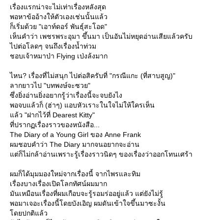
เรื่องแรกน่าจะไม่เท่าเรื่องหลังสุด
พอหาข้ออ้างให้ตัวเองเช่นนั้นแล้ว
ก็เริ่มด้วย "เอาท์ดอร์ พันธุ์สะโอด"
เห็นคำว่า เพชรพระอุมา ขึ้นมา เป็นอันไม่หยุดอ่านเสียแล้วครับ
ไปต่อโลดๆ จนถึงเรื่องน้ำท่วม
ชอบเจ้าหมาป่า Flying เป่งล้งมาก
ไหน? เรื่องที่ไม่สนุก ไปต่อสิครับที่ "กรณีแกะ (ที่สาบสูญ)"
ลากยาวไป "บทพงษ์จะซวย"
ซึ่งยิ่งอ่านยิ่งอยากรู้ว่าเรื่องนี้จะจบยังไง
พอจบแล้วก็ (ฮ่าๆ) แอบหัวเราะในใจไม่ให้ใครเห็น
ล้ว "ฝากไว้ที่ Dearest Kitty"
ที่ปรากฏเรื่องราวของหนังสือ...
The Diary of a Young Girl ของ Anne Frank
ผมชอบคำว่า The Diary มากจนอยากจะอ่าน
ต่ก็ไม่กล้าอ่านเพราะรู้เรื่องราวนิดๆ ของเรื่องว่าออกโทนเศร้า
ผมก็ได้มุมมองใหม่จากเรื่องนี้ จากไพรและทิม
เรื่องบางเรื่องเปิดโลกทัศน์ผมมาก
มันเหมือนเรื่องที่ผมเกือบจะรู้รอมร่ออยู่แล้ว แต่ยังไม่รู้
พอมาเจอะเรื่องนี้โดยบังเอิญ ผมดันเข้าใจขึ้นมาซะงั้น
ดยปกติแล้ว