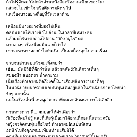
ถ้าไม่รู้จักผมก็ไม่กล้าอ่านหนังสือหรืองานเขียนของใคร
กลัวจะไม่เข้าใจ หรือตีความผิดๆ ไป
ต่เรื่องบางอย่างก็อยู่ที่วันเวลาด้ว
เหมือนมีบางอย่างที่มองไม่เห็น
ดลบันดาลให้เราเข้าไปอ่าน ในเวลาที่เหมาะสม
ล้วผมก็ริหาข้ออ้างไปอ่าน "วิถีซามูไร" ต่อ
มากลางๆ เรื่องนี่ผมมืนเลยก็ว่าได้
เขาจะหาทางออกยังไงกันเนี่ย เป็นผมก็คงลุยไปตามเรื่อง
จวบจนอ่านจบแล้วผมเพิ่งพบว่า
เฮ้ย... มันมีวิธีที่ดีกว่านั้น แล้วผลลัพธ์มันดีกว่าเห็นๆ
สมองม้า สปอตยา น้ำตายาม
เนื้อเรื่องทำเอาผมคิดถึงเคดี้ใน “เสือเพลินกรง” เอาดื้อๆ
นนวนิยายผมก็ชอบเธอเป็นทุนเดิมอยู่แล้วในสำเนียงภาษาไทยน่า
รักๆ แบบนั้น
ต่ในเรื่องสั้นนี้ เธอดูสวยกว่าที่ผมเคยจินตนาการไว้เสียอีก
สวนทางดาว นี่... ผมบอกได้คำเดียวว่า
มีเรื่องที่ผมไม่รู้ และก็เพิ่งรู้เมื่อมาได้อ่านก็ตอนนี้แหละครับ
หญิงจรจัดกับหุ่นเสื้อโชว์ ทำเอาผมอินเป็นพิเศษ
อดนึกไปถึงคุณพนมเทียนท่านเสียมิได้
ตอนที่ผมอ่านเพชรพระอุมาช่วงแรกๆ ก็อารมณ์นี้เลยครับ