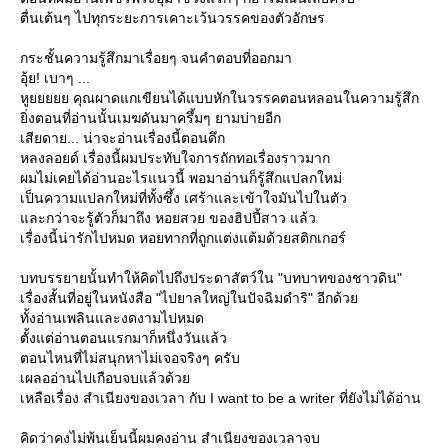
ตื่นเต้นๆ ไปทุกระยะการเคาะเว้นวรรคของตัวอักษร
กระชั้นความรู้สึกมาเรื่อยๆ จนคำตอบที่ออกมา
อุ้ย! เบาๆ ...
หูยยยยย คุณผาดแกเขียนได้แบบหักในวรรคตอนหลอนในความรู้สึก
ิ่งตอนที่อ่านนั้นเมฆดันมาครึ้มๆ ยามบ่ายอีก
เสียดาย... น่าจะอ่านเรื่องนี้ตอนดึก
หลงลอยด์ เรื่องนี้ผมประทับใจการถักทอเรื่องราวมาก
ผมไม่เคยได้อ่านอะไรแนวนี้ พอมาอ่านก็รู้สึกแปลกใหม่
เป็นความแปลกใหม่ที่ทั้งซึ้ง เศร้าและเข้าใจมันไปในตัว
ละกว่าจะรู้ตัวก็มาถึง หอยสวย ของฮิปปี้สาว แล้ว
เรื่องนี้น่ารักไปหมด หอยทากที่ถูกแต่งแต้มด้วยสติกเกอร์
บทบรรยายนั้นทำให้คิดไปถึงประดาสัตว์ใน "บทบาทของชาวดิน"
เรื่องสั้นที่อยู่ในหนังสือ "ไปยาลใหญ่ในปัจฉิมดำริ" อีกด้ว
ทั้งอ่านเพลินและงดงามไปหมด
ตั้งแต่อ่านตอนแรกมาก็หนึ่งวันแล้ว
ตอนไหนที่ไม่สนุกหาไม่เจอจริงๆ ครับ
เผลออ่านไปเกือบจบแล้วด้ว
เหลือเรื่อง สำเนียงของเวลา กับ I want to be a writer ที่ยังไม่ได้อ่าน
คิดว่าคงไม่พ้นเย็นนี้ผมคงอ่าน สำเนียงของเวลาจบ