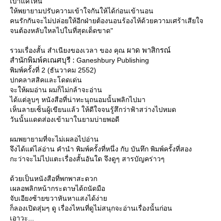
เบาแค่ไหน
ห้พยายามปรับความเข้าใจกันให้ได้ก่อนเข้านอน
คนรักกันจะไม่ปล่อยให้อีกฝ่ายต้องนอนร้องไห้ด้วยความเศร้าเสียใจ
จนต้องหลับใหลไปในที่สุดเด็ดขาด"
ผาด พาสิกรณ์
รวมเรื่องสั้น สำเนียงของเวลา ของ คุณ
สำนักพิมพ์คเณศบุรี :
Ganeshbury Publishing
พิมพ์ครั้งที่ 2 (ธันวาคม 2552)
ปกคลาสสิคและโดดเด่น
จะให้ผมอ่าน ผมก็ไม่กล้าจะอ่าน
ได้แต่ลูบๆ หนังสือที่น่าทะนุถนอมนั้นพลิกไปมา
เห็นลายเซ็นผู้เขียนแล้ว ให้ดีใจจนรู้สึกว่าฟ้าสว่างไปหมด
วันนั้นแดดส่องเข้ามาในยามบ่ายพอดี
ผมพยายามที่จะไม่เผลอไปอ่าน
จึงได้แต่ไล่อ่าน คำนำ พิมพ์ครั้งที่หนึ่ง กับ บันทึก พิมพ์ครั้งที่สอง
กะว่าจะไม่ไปแตะเรื่องสั้นอันใด จึงดูๆ สารบัญคร่าวๆ
ด้วยเป็นหนังสือที่พกพาสะดวก
เผลอพลิกหน้ากระดาษได้ถนัดมือ
จับเอียงซ้ายขวาหันหาแสงได้ง่า
ก็ลองเปิดสุ่มๆ ดู เรื่องไหนที่ดูไม่สนุกจะอ่านเรื่องนั้นก่อน
เอาวะ...