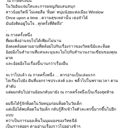
"ณ กาลครั้งนั้น
นวัยอันแจ่มใสและการผจญภัยแสนสนุก
สาวน้อยวิดนี่ ไม่เคยลืม 'ท็อด' หนุ่มน้อยแห่งเมือง Winslow
Once upon a time...ความสุขเหล่านั้น เธอจำได้
มันยังติดอยู่ในใจ...ทุกครั้งที่คิดถึง"
.
ณ กาลครั้งหนึ่ง
ที่ผมเพิ่งอ่านจบไปได้เพียงไม่นาน
ังคงคล้อยตามยามที่คล้อยไปกับเรื่องราวของวิทธนีย์และท็อด
อ้อยอิ่งในสำนวนที่แสนละมุนละไมไปกับสำนวนงานเขียนของคุณ
ผาด
ละอ้อยอิ่งในเรื่องนี้นานกว่าเรื่องอื่น
.
จะว่าไปแล้ว ณ กาลครั้งหนึ่ง ... ควรอ่านเป็นเล่มแรก
ไล่เรียงไปยัง ฝันที่แยกราชประสงค์ และ พลิ้วไปในพรายเวลา ตาม
ลำดับ
ต่ผมกลับไปอ่านย้อนกลับมายัง ณ กาลครั้งหนึ่งเป็นเรื่องสุดท้า
.
ผมจึงได้รู้จักท็อดในวัยหนุ่มก่อนท็อดในวัยเด็ก
ต่เมื่อได้พบท็อดในวัยเด็ก กลับรู้สึกเข้าใจตัวละครนี้มากขึ้นไปอีก
บบ
ทว่าเป็นการมองเห็นในมุมมองของวิทธนีย์
เป็นการค่อยๆ ตามอ่านเรื่องราวไปอย่างช้าๆ