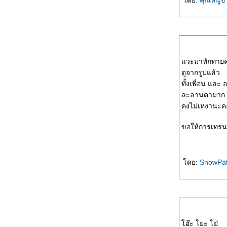
วะมาทักทายค
ดูจากรูปแล้ว
ทั้งเพื่อน และ
ละลานตามาก
คงไม่เหงานะค
ขอให้การเทรนผ
ดย:
SnowPat
อ๊ะ โยะ โย๋