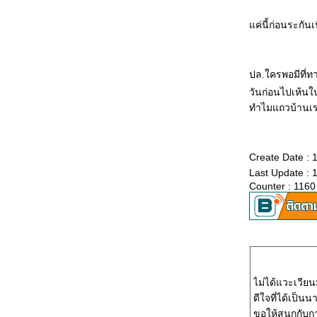
-END-
Final interview for EVA
ค่นี้ก่อนระกันเ
ด่าน 3 - Paper Test
เผชิญหน้า ด่านแรก
1st step
Can I fly ?!?
ปล.ใครพอมีที่ท
วันก่อนไปเห้นใ
ทำไมแถวบ้านเร
Create Date : 
Last Update : 
Counter : 1160
ไม่ได้แวะเวียนม
ดีใจที่ได้เป็นนา
ขอให้สนุกกับก