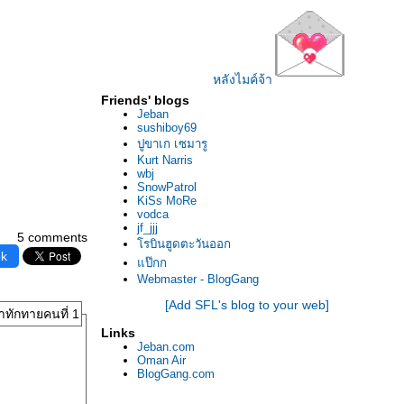
หลังไมค์จ้า
Friends' blogs
Jeban
sushiboy69
ปูขาเก เซมารู
Kurt Narris
wbj
SnowPatrol
KiSs MoRe
vodca
jf_jjj
5 comments
รบินฮูดตะวันออก
ok
ป๊กก
Webmaster - BlogGang
[Add SFL's blog to your web]
าทักทายคนที่ 1
Links
Jeban.com
Oman Air
BlogGang.com