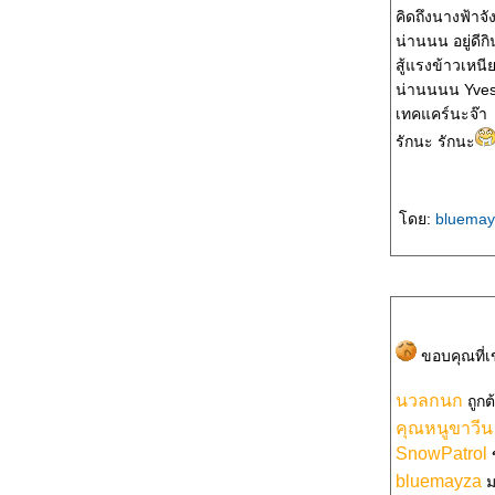
คิดถึงนางฟ้า
น่านนน อยู่ดีกินด
สู้แรงข้าวเหนี
น่านนนน Yve
เทคแคร์นะจ๊า
รักนะ รักนะ
ดย:
bluema
ขอบคุณที่เข
นวลกนก
ถูก
คุณหนูขาวีน
SnowPatrol
bluemayza
ม