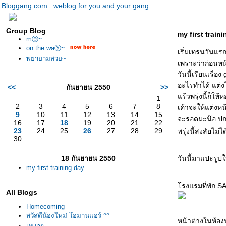
Bloggang.com : weblog for you and your gang
Group Blog
my first train
mⓔ~
on the waⓨ~
เริ่มเทรนวันแรกค
พยายามสวย~
เพราะว่าก่อนหน้า
วันนี้เรียนเรื่อ
อะไรทำได้ แต่งไ
<<
กันยายน 2550
>>
ร้วพรุ่งนี้ก็ให
1
2
3
4
5
6
7
8
เค้าจะให้แต่งหน
9
10
11
12
13
14
15
จะรอดมะน๊อ ปกติ
16
17
18
19
20
21
22
23
24
25
26
27
28
29
พรุ่งนี้สงสัยไม
30
18 กันยายน 2550
วันนี้มาแปะรูปใ
my first training day
รงแรมที่พัก 
All Blogs
Homecoming
สวัสดีน้องใหม่ โอมานแอร์ ^^
หน้าต่างในห้อง