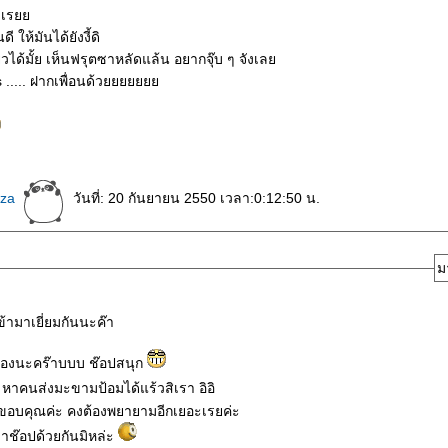
จังเร
ี ให้มันได้ยังงี้ดิ
ยวได้มั้ย เห็นฟรุตซาหลัดแล้น อยากจุ๊บ ๆ จังเล
s ..... ฝากเพื่อนด้ว
yza
วันที่: 20 กันยายน 2550 เวลา:0:12:50 น.
ม
้ามาเยี่ยมกันนะค๊า
ต้องนะคร๊าบบบ ช๊อปสนุก
หาคนส่งมะขามป้อมได้แร้วสิเรา อิอิ
ขอบคุณค่ะ คงต้องพยายามอีกเยอะเรยค่ะ
าช๊อปด้วยกันมิหล่ะ