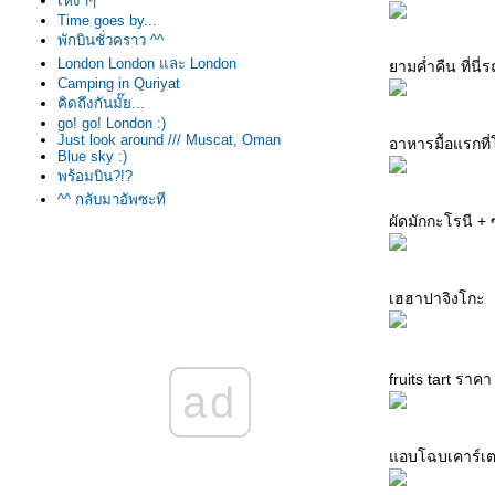
เหงาๆ
Time goes by...
พักบินชั่วคราว ^^
London London และ London
ามค่ำคืน ที่นี่
Camping in Quriyat
คิดถึงกันมั๊ย...
go! go! London :)
Just look around /// Muscat, Oman
อาหารมื้อแรกที่
Blue sky :)
พร้อมบิน?!?
^^ กลับมาอัพซะที
visit B737-800
ผัดมักกะโรนี 
I'm a trainnee
The first exam ...... LoL
รายงานสถานะ
my first training day
เฮฮาปาจิงโกะ
i'm here in OMAN
ข่าวสั้นวันนี้
กรี๊ดดดดด
สวัสดีน๊าน นานนนน
fruits tart ราค
ad
เซนต์สัญญา
วันนี้อารมณ์ดี~
อกาส 90 % แล้ว ^^
อบโฉบเคาร์เตอร์
เดินตามความฝัน
ความหวังใหม่