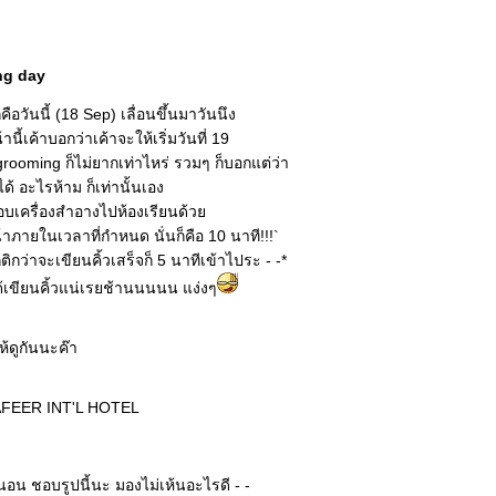
ing day
ือวันนี้ (18 Sep) เลื่อนขึ้นมาวันนึง
นี้เค้าบอกว่าเค้าจะให้เริ่มวันที่ 19
ง grooming ก็ไม่ยากเท่าไหร่ รวมๆ ก็บอกแต่ว่า
ด้ อะไรห้าม ก็เท่านั้นเอง
้หอบเครื่องสำอางไปห้องเรียนด้ว
้าภายในเวลาที่กำหนด นั่นก็คือ 10 นาที!!!`
กว่าจะเขียนคิ้วเสร็จก็ 5 นาทีเข้าไประ - -*
่ได้เขียนคิ้วแน่เรยช้านนนนน แง่งๆ
ห้ดูกันนะค๊า
SAFEER INT'L HOTEL
นอน ชอบรูปนี้นะ มองไม่เห้นอะไรดี - -