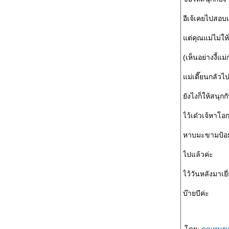
อีเจ้เคยไปสอบ
ต่คุณแม่ไม่ใ
(เห็นอย่างงี้แม
ม่เดี๊ยนกลัวไป
ังไงก็ให้สนุก
ไว้เด๋วเจ้หาโอ
หาบมะขามป้อม
ไปแล้วค่ะ
ไว้วันหลังมาเย
บ๊ายบีค่ะ
ดย:
คุณหนูข