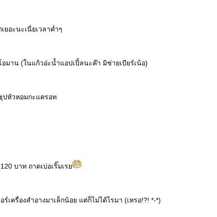
รถเยอะนะเนี่ยเวลาค่ำๆ
โอมาน (ในแก้วอ่ะน้ำแอปเปิ้ลนะค๊า มิช่ายเบียร์เน้อ)
+ ซุปหัวหอมกะแครอท
า 120 บาท ถาดเบ่อเริ๊มเร
เครื่องสำอางมาเล็กน้อย แต่ก็ไม่ได้ไรมา (เหรอ!?! *-*)