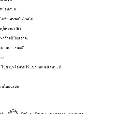
เหมือนกันค่ะ
ห้ไปทำเพราะมันไกลไป
่กรูก็หวงนะค๊ะ)
ทำร้ายผู้โดยเอาค่ะ
กับงานมากๆนะค๊ะ
กาส
ไปขายที่โอมานให้แขกมันแซวเล่นนะค๊ะ
ี่ยมใหม่นะค๊ะ
าวีน
วันที่: 18 กันยายน 2550 เวลา:21:48:48 น.