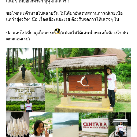
แหมๆ ไม่บอกก็ทำจ้า หุหุ งกนี่หว่า!!
ขอโทดนะค๊าหายไปหลายวัน ไม่ได้มาอัพเดทสถานการณ์เรยเน้อ
แต่ว่ายุ่งจริงๆ น๊อ เรื่องเย๊อะแยะเรย ต้องรีบจัดการให้เสร็จๆ ไป
ปล.แอบไปเที่ยวภูเก็ตมาระ
(แม้จะไม่ได้เล่นน้ำทะเลก็เห๊อะน๊า ฝน
ตกตลอดเรย)