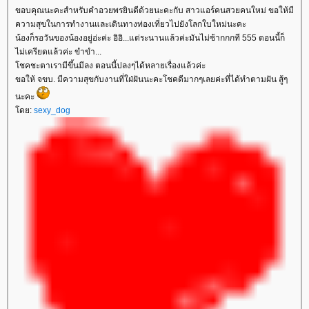
ขอบคุณนะคะสำหรับคำอวยพรยินดีด้วยนะคะกับ สาวแอร์คนสวยคนใหม่ ขอให้มี
ความสุขในการทำงานและเดินทางท่องเที่ยวไปยังโลกใบใหม่นะคะ
น้องก็รอวันของน้องอยู่อ่ะค่ะ อิอิ...แต่ระนานแล้วค่ะมันไม่ซ้ากกกที 555 ตอนนี้ก็
ไม่เครียดแล้วค่ะ ขำขำ...
โชคชะตาเรามีขึ้นมีลง ตอนนี้ปลงๆได้หลายเรื่องแล้วค่ะ
ขอให้ จขบ. มีความสุขกับงานที่ใฝ่ฝันนะคะโชคดีมากๆเลยค่ะที่ได้ทำตามฝัน สู้ๆ
นะคะ
โดย:
sexy_dog