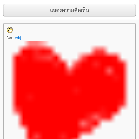
โดย:
wbj