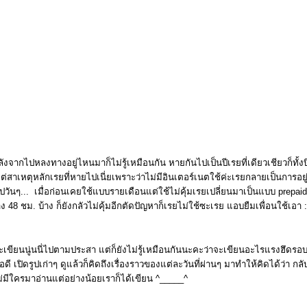
ังจากไปหลงทางอยู่ไหนมาก็ไม่รู้เหมือนกัน หายกันไปเป็นปีเรยที่เดียวเชียวก็ทั้
่สาเหตุหลักเรยที่หายไปเนี่ยเพราะว่าไม่มีอินเตอร์เนตใช้ค่ะเรยกลายเป็นการอย
ไปวันๆ... เมื่อก่อนเคยใช้แบบรายเดือนแต่ใช้ไม่คุ้มเรยเปลี่ยนมาเป็นแบบ prepai
าง 48 ชม. บ้าง ก็ยังกลัวไม่คุ้มอีกตัดปัญหาก็เรยไม่ใช้ซะเรย แอบยืมเพื่อนใช้เอา
ะเขียนนู่นนี่ไปตามประสา แต่ก็ยังไม่รู้เหมือนกันนะคะว่าจะเขียนอะไรแรงฮึดรอบนี
อดี เปิดรูปเก่าๆ ดูแล้วก็คิดถึงเรื่องราวของแต่ละวันที่ผ่านๆ มาทำให้คิดได้ว่า กล
ไม่มีใครมาอ่านแต่อย่างน้อยเราก็ได้เขียน ^_____^