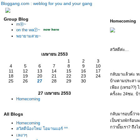
Bloggang.com : weblog for you and your gang
Group Blog
Homecoming
mⓔ~
on the waⓨ~
พยายามสวย~
สวัสดีค่ะ...
เมษายน 2553
1
2
3
4
5
6
7
8
9
10
11
12
13
14
15
16
17
กลับมาแล้วค่ะ หล
18
19
20
21
22
23
24
25
26
27
28
29
30
บ้างตามประสา แต
เพียง (เหรอ??) 
27 เมษายน 2553
ครั้งละ 24ชม. บ้
Homecoming
กลับมารอบนี้ว่าจ
All Blogs
เป็นช่วงพักร้อนพ
Homecoming
กว่ามั๊ยเรา? ถึง
สวัสดีน้องใหม่ โอมานแอร์ ^^
เหงาๆ