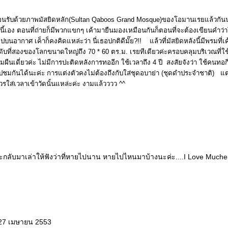
อต้อนรับด้วยภาพมัสยิดหลัก(Sultan Qaboos Grand Mosque)ของโอมานเรยแล้วกันนะ
นี้เอง ตอนที่ถ่ายก็มีพวกแขกๆ เค้ามายืนมองเหมือนกันก็ตอนที่จะต้องเขียนคำว่า
นอากาศ เค็าก็คงคิดแหล่ะว่า นี่เธอปกติดีมั๊ย?!! แล้วที่มัสยิดหลังนี้มีพรมที่
ดับที่สองของโลกขนาดใหญ่ถึง 70 * 60 ตร.ม. เรยทีเดียวค่ะครอบคลุมบริเวณที่ใ
นพรมผืนเดี่ยวค่ะ ไม่มีการปะติดหลังการทออีก ใช้เวลาถึง 4 ปี สงสัยจังว่า ใช้คนทอ
กันได้นะค่ะ การแต่งตัวคงไม่ต้องถึงกับใส่ชุดอบาย่า (ชุดดำประจำชาติ) แต่แ
รใส่เวลาเข้าวัดนั้นแหล่ะค่ะ งามแล้วววว ^^
กลับมาเล่าให้ฟังว่าที่หายไปนาน หายไปไหนมาบ้างนะค่ะ....I Love Much
 27 เมษายน 2553