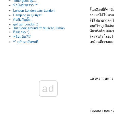
Time goes by...
พักบินชั่วคราว ^^
งั้นบล๊อกนี้ก็ข
London London และ London
ถ่ายมาได้ไม่นาน
Camping in Quriyat
คิดถึงกันมั๊ย...
ช้ไฟฉายวาดๆ ไปบ
go! go! London :)
มนต์ใหญ่เป็นอัน
Just look around /// Muscat, Oman
ที่น่าทึ่งคือเป็
Blue sky :)
ครสนใจก็ลองไปชม
พร้อมบิน?!?
เหมือนที่เราสมคว
^^ กลับมาอัพซะที
visit B737-800
I'm a trainnee
The first exam ...... LoL
รายงานสถานะ
my first training day
i'm here in OMAN
ข่าวสั้นวันนี้
กรี๊ดดดดด
ล้วคราวหน้าจะ
สวัสดีน๊าน นานนนน
ad
เซนต์สัญญา
วันนี้อารมณ์ดี~
อกาส 90 % แล้ว ^^
เดินตามความฝัน
ความหวังใหม่
Create Date :
-END-