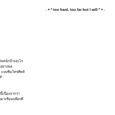
. + * too hard, too far but I will * + .
งบินหนักบ้างอะไร
ู่อยางพอ
d แบบซิมโทรศัพท์
 :P
้เนื่องจากว่า
ับมาเขียนบล๊อกดี