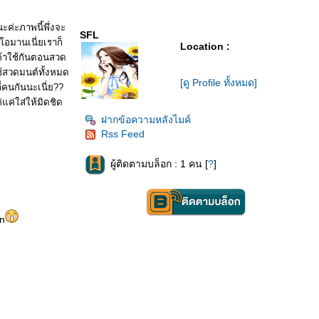
ค่ะภาพนี้พึ่งจะ
SFL
โอมานเนี่ยเราก็
Location :
เค้าใช้กันตอนสวด
ช้สวดมนต์ทั้งหมด
[ดู Profile ทั้งหมด]
กี่คนกันนะเนี่ย??
ค่ใส่ให้มิดชิด
ฝากข้อความหลังไมค์
Rss Feed
ผู้ติดตามบล็อก : 1 คน [
?
]
en