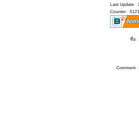
Last Update :
Final interview for EVA
ด่าน 3 - Paper Test
Counter : 512
เผชิญหน้า ด่านแรก
1st step
Can I fly ?!?
ชื่อ :
Comment :