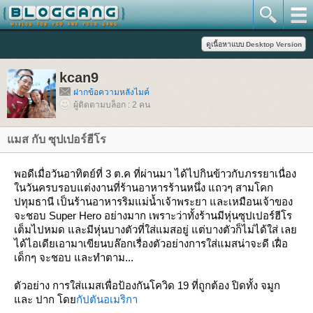
kcan9
ฝากข้อความหลังไมค์
ผู้ติดตามบล็อก : 2 คน
มส กับ ซุปเปอร์ฮีโร
พอดีเมื่อวันอาทิตย์ที่ 3 ต.ค ที่ผ่านมา ได้ไปกินข้าวกับภรรยาเนื่อง
นวันครบรอบแต่งงานที่ร้านอาหารร้านหนึ่ง แถวๆ สามโคก
ปทุมธานี เป็นร้านอาหารริมแม่น้ำเจ้าพระยา และเหมือนเจ้าของ
จะชอบ Super Hero อย่างมาก เพราะว่าทั้งร้านมีหุ่นซุปเปอร์ฮีโร
เต็มไปหมด และมีหุ่นบางตัวที่ใส่แมสอยู่ แต่บางตัวก็ไม่ได้ใส่ เล
ได้ไอเดียเอามาเขียนบล๊อกเรื่องตัวอย่างการใส่แมสน่าจะดี เฝื่อ
เด็กๆ จะชอบ และทำตาม...
ตัวอย่าง การใส่แมสเพื่อป้องกันโควิด 19 ที่ถูกต้อง ปิดทั้ง จมูก
ละ ปาก โด
กัปตันอเมริกา