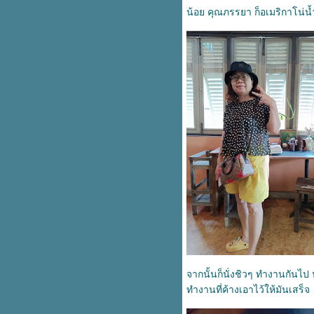
เที่ยงเขาใหญ่ น้ำตกเหวสุวัต
น้อ
คุณภรรยา ก็อเมริกาโน่น้ำ
วัดถ้ำกลองเพล หนองบัวลำภู
น่านๆ
สวัสดีปีใหม่ 2563
ตามรอยเสด็จในหลวง ร.9 @
สกลนคร
21ปีที่มีเธอเคียงข้าง
เฮฮา มหาสารคาม
อาสาฬหบูชานี้ที่ระยอง
12ปีที่เจ็ดคตโป่งก้อนเส้า
ขอบใจที่มาทำให้หายเหงา 2
ขอบใจที่มาทำให้หายเหงา
เชียงรายรำลึก
วัดนิเวศธรรมประวัติ,
พระนครศรีอยุธยา
วัดใหญ่ชัยมงคล อยุธยา
วัดท่าไม้ สมุทรสาคร
อยุธยา มหานคร
ม่น้ำเจ้าพระยา Culture&City
จากนั้นก็นั่งชิวๆ ทำงานกันไป 
#เที่ยวเมืองพิษณุโลก_2017
ทำงานที่ค้างเอาไว้ให้มันเสร็จ
เขื่อนขุนด่านปราการชล