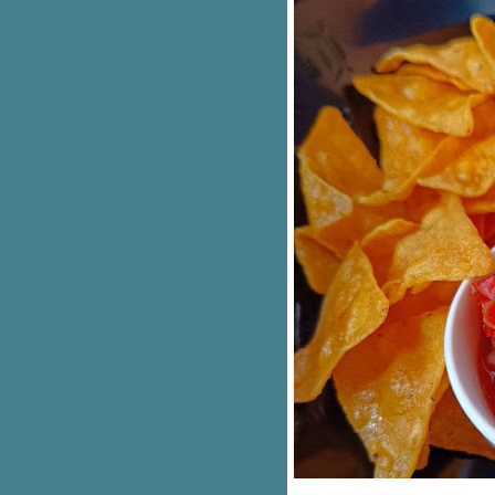
วัดป่าคลอง 11 วัดพญานาคแห่ง
ปทุมธานี
เวียนมาอีก 1ปี วันอาสาฬหบูชา
กราบหลวงพ่อโสธร ณ วัดโบสถ์
สามโคก ปทุมธานี
สวัสดีปีใหม่ 2017
ซื้อกล้วยไม้ นครปฐม
วันที่คนไทยจะไม่มีวันลืม
อารยะตะวันออก
@ลุงอ๊อดทะเลวิว, นครนายก
ภาคต่ออาสาฬหบูชา / เข้าพรรษา
อาสาฬหบูชา ที่วัดไผ่โรงวัว
วะเยี่ยม ราชินีลูกทุ่ง
สวนมิ่งมงคล สวนสาธารณะสวยๆ
ที่แก่งคอ
ปราสาทภาคกลาง, ปราสาท
นครหลวง
มุมนิยม มรดกโลก
เที่ยววัด หลังวันวิสาขบูชา...
วะเที่ยวป่าในกรุง แวะสูดอากาศ
บริสุทธิ์
เพียงความทรงจำ