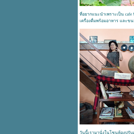
23ปี ที่มีเธอ บนยอดเขายายเที่ยง
มส กับ ซุปเปอร์ฮีโร
ที่อยากแนะนำเพราะเป็น cafe 
ตัวอำเภอเมืองปทุมธานี 2564
เครื่องดื่มพร้อมอาหาร และขน
ภูมโนรมย์ แห่งมุกดาหาร
เศรษฐกิจประเทศไทย...
สงกรานต์ '64 วิถีโควิด
พยานรัก ณ กาญจนบุรี
ภาษีกู
พัทยา หาดที่คนครึงโลกอยากมา...
วัดโฝวกวงซัน คู้บอน กรุงเทพฯ
หลวงพ่ออู่ทอง แหงเมืองสุพรรณฯ
ศูนย์การเรียนรู้ระบบนิเวศป่าชา
เลนพระเจดีย์กลางน้ำ
หลงรักในอำนาจฯ วัดสีแยกแสง
เพรช
#พระธาตุพนม ศรัทธา, ความเชื่อ,
ความหวัง
วิมานพญาแถน แห่งยโสธร
วัดพญานาคแห่งใหม่ จังหวัด
อุดรธานี
พลิ้ว
วันนี้เรามานั่งในโซนห้องปรั