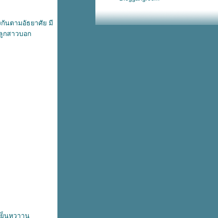
กันตามอัธยาศัย มี
 ลูกสาวบอก
่เย็นหวาาน