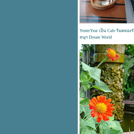
เลี้ยงรุ่น พบเพื่อน
ศาลพระกาฬ แห่งเมืองลพบุรี
ทรงวาด ถนนในตำนาน (2024 01
02)
ส่งท้ายปี 66 และต้อนรับปีใหม่ 67
YesterYear
เป็น Cafe ริมคลองรั
วัดพระขาว หรือ วัดเทพพิทักษ์
สนุก
Dream World
ปุณณาราม
ครั้งหนึ่งในชีวิต ที่ได้พิชิตยอด
เขาวงพระจันทร์
เจ้แขกปากหมา
ความทรงจำดีดีที่ หาดจอมเทียน
พัทยา
ทำความสะอาดพัดลมกัน
"ให้มันจบในรุ่นเรา"
ก๋วยเตี๋ยวเรืออาหารไทย ที่จะโด่งดัง
ไปทั่วโลก
คิดมากไปไหม
บ้านมีไม่นอน ไปนอนเต้นท์ ณ
อุทยานแห่งชาติน้ำตกสามหลั่น
มหาสารคาม สะดืออีสาน
ชีวิคคนเราก็เพียงนักเดินทาง...
กลางดิน กลางทราย และสายน้ำ