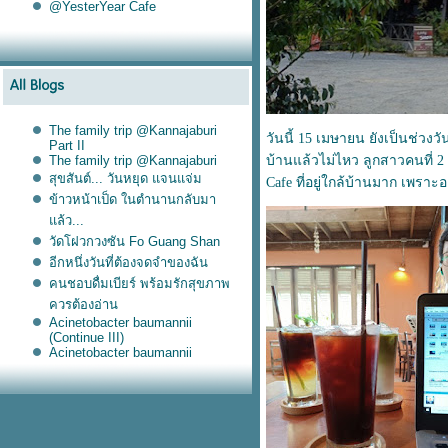
@YesterYear Cafe
The family trip @Kannajaburi
วันนี้ 15 เมษายน ยังเป็นช่วงว
Part II
The family trip @Kannajaburi
บ้านแล้วไม่ไหว ลูกสาวคนที่ 2 
สุขสันต์... วันหยุด แจนแจ่ม
Cafe ที่อยู่ใกล้บ้านมาก เพราะอ
ข้าวหน้าเป็ด ในตำนานกลับมา
ล้ว...
วัดโฝวกวงซัน Fo Guang Shan
อีกหนึ่งวันที่ต้องจดจำของฉัน
คนชอบดื่มเบียร์ พร้อมรักสุขภาพ
ควรต้องอ่าน
Acinetobacter baumannii
(Continue III)
Acinetobacter baumannii
(Continue II)
Acinetobacter baumannii
(Continue I)
Acinetobacter baumannii
Songkarn festival @Silom
@YesterYear Cafe