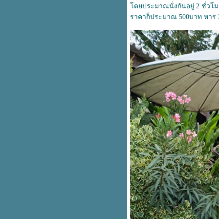
ดยประมาณนั่งกันอยู่ 2 ชั่วโ
สงกรานต์ มหาสารคาม 2016
ราคาก็ประมาณ 500บาท หาร 3
Forgive but not Forgot country.
กาญจนบุรี
อาทิตย์นี้ที่อ่างทอง
พระนคร ความภูมิใจของคนสยาม
สิ้นสุด
ธรรมะ กะ ภาพถ่า
My first blog