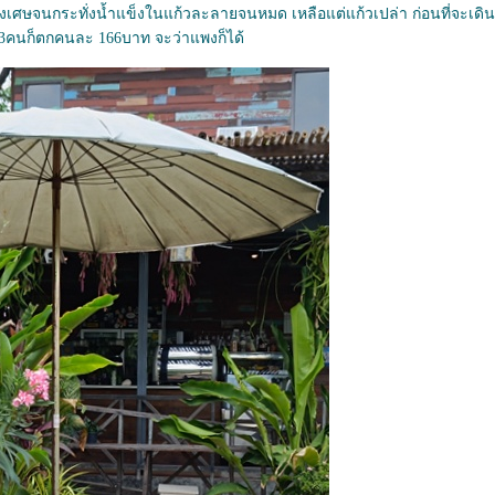
มงเศษจนกระทั่งน้ำแข็งในแก้วละลายจนหมด เหลือแต่แก้วเปล่า ก่อนที่จะเด
คนก็ตกคนละ 166บาท จะว่าแพงก็ได้