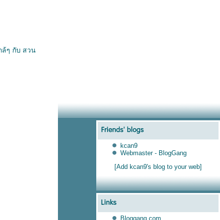
กล้ๆ กับ สวน
kcan9
Webmaster - BlogGang
[Add kcan9's blog to your web]
Bloggang.com