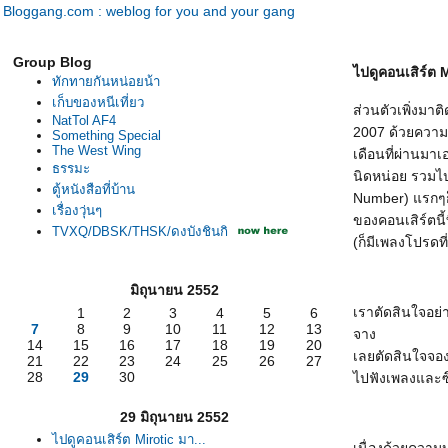
Bloggang.com : weblog for you and your gang
Group Blog
ไปดูคอนเสิร์ต M
ทักทายกันหน่อยน้า
เก็บของหนีเที่ยว
ส่วนตัวเพิ่งมาต
NatTol AF4
2007 ด้วยความอน
Something Special
The West Wing
เดือนที่ผ่านมาเ
ธรรมะ
นิดหน่อย รวมไปถ
ตู้หนังสือที่บ้าน
Number) แรกๆก
เรื่องวุ่นๆ
ของคอนเสิร์ตนี้
TVXQ/DBSK/THSK/ดงบังชินกิ
(ก็มีเพลงโปรดท
มิถุนายน 2552
เราตัดสินใจอย่า
1
2
3
4
5
6
7
8
9
10
11
12
13
จาง
14
15
16
17
18
19
20
เลยตัดสินใจจองแ
21
22
23
24
25
26
27
28
29
30
ไปฟังเพลงและซึ
29 มิถุนายน 2552
ไปดูคอนเสิร์ต Mirotic มา...