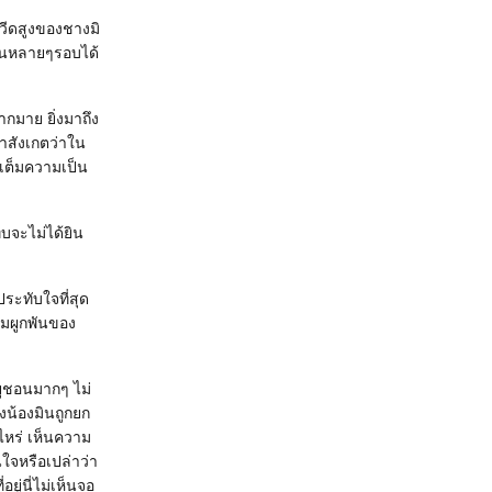
หวีดสูงของชางมิ
กันหลายๆรอบได้
ากมาย ยิ่งมาถึง
าสังเกตว่าใน
ิมเต็มความเป็น
ทบจะไม่ได้ยิน
ระทับใจที่สุด
ามผูกพันของ
ยูชอนมากๆ ไม่
งน้องมินถูกยก
าไหร่ เห็นความ
นใจหรือเปล่าว่า
ู่นี่ไม่เห็นจอ