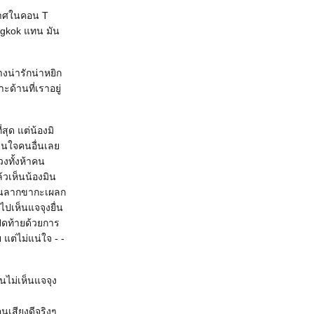
ากาศในคอน T
gkok แทน มัน
งน่ารักน่าหยิก
ะด้านที่เราอยู่
ุด แต่น้องมิ
้สนใจคนอื่นเล
วงทั้งห้าคน
้วเห็นน้องมิน
เดินลากขากะเผลก
ไปเห็นแจจุงยื่น
ปิดท้ายด้วยการ
แต่ไม่แน่ใจ - -
ันไม่เห็นแจจุง
นเสียงดีจริงๆ