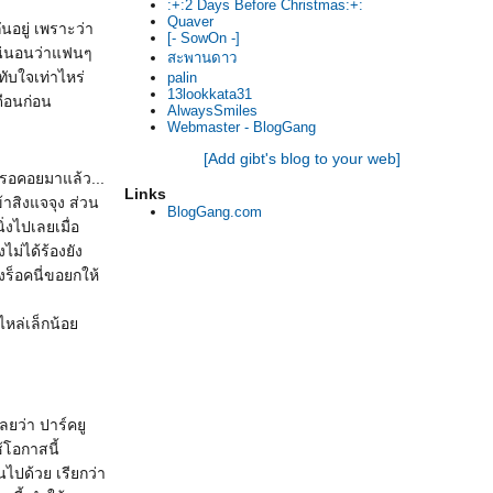
:+:2 Days Before Christmas:+:
Quaver
นอยู่ เพราะว่า
[- SowOn -]
็แน่นอนว่าแฟนๆ
สะพานดาว
ทับใจเท่าไหร่
palin
13lookkata31
ดือนก่อน
AlwaysSmiles
Webmaster - BlogGang
[Add gibt's blog to your web]
ารอคอยมาแล้ว...
Links
้าสิงแจจุง ส่วน
BlogGang.com
ิ่งไปเลยเมื่อ
ไม่ได้ร้องยัง
ร็อคนี่ขอยกให้
นไหล่เล็กน้อ
ยว่า ปาร์คยู
้โอกาสนี้
นไปด้วย เรียกว่า