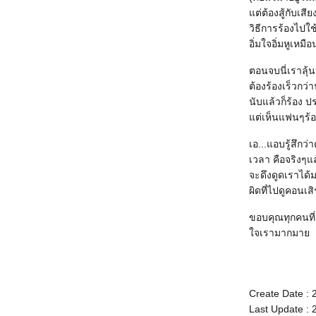
ต่ต้องสู้กับเส
วิธีการร้องไปใช
อิ่มใจอิ่มหูเหมือ
ตอนจบนี่เราลุ้
ต้องร้องเร็วกว่
นับแล้วก็ร้อง ป
ต่เห็นแฟนๆร้อง
เอ...แอบรู้สึก
เวลา คือจริงๆแล
จะดึงดูดเราได้ม
ผิดที่ไปดูคอนเสิร
ขอบคุณทุกคนที่เ
จเรามากมา
Create Date : 
Last Update : 