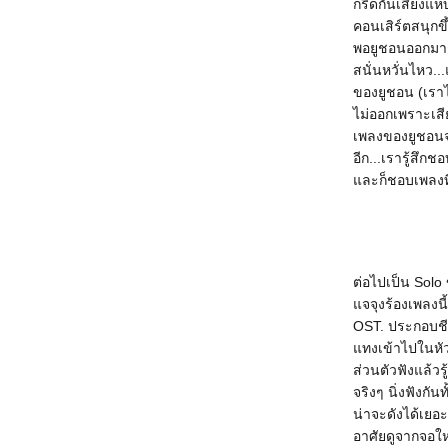
กรี๊ดกันเสียงแห
คอนเสิร์ตสนุกขึ้
พอยูชอนออกมาก
สนั่นหวั่นไหว..
ของยูชอน (เราไป
ไม่ออกเพราะเสียง
เพลงของยูชอนจร
อีก...เรารู้สึ
ละก็ชอบเพลงที
ต่อไปเป็น Solo 
จจุงร้องเพลงนี้
OST. ประกอบชีว
ทงเข้าไปในหัวใจ
ส่วนตัวฟังแล้วร
จริงๆ นิ่งฟังกั
น่าจะดังได้เยอะก
อาศัยดูจากจอให