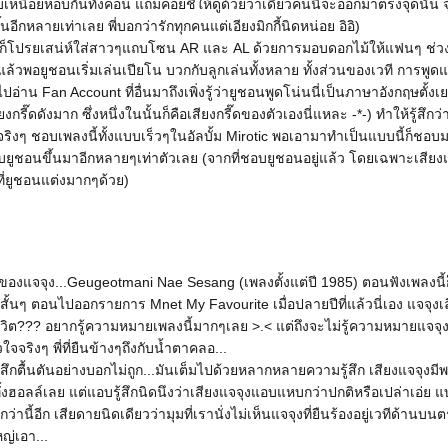
บเหนื่อยหอบกันทั้งคอน แถมคอยชี้ให้ดูด้วยว่าเดี๋ยวคนนี้จะออกมาตรงจุดนั้น จ
นอีกหลายเท่าเลย พี่บอกว่ารักทุกคนแต่เอียงมิกกี้นิดหน่อย อิอิ)
็โปรยเสน่ห์ใส่สาวๆแถบโซน AR และ AL ด้วยการมอบดอกไม้ให้แฟนๆ ช่วงนี้
.แล้วพอยูชอนเริ่มเล่นเปียโน บวกกับลูกเล่นทั้งหลาย ทั้งส่วนของเวที การพูด
อ่าน Fan Account ที่อื่นมาถึงเพิ่งรู้ว่ายูชอนพูดโน่นนี่เป็นภาษาอังกฤษตั้งเย
กรี๊ดดังมาก ซึ่งหนึ่งในนั้นก็คือเสียงกรี๊ดของตัวเองนี่แหละ -*-) ทำให้รู้สึกว่
ิงๆ ชอบเพลงนี้ทั้งแบบเร็วๆในอัลบั้ม Mirotic พอเอามาทำเป็นแบบนี้ก็ชอบ
กชอบยูชอนขึ้นมาอีกหลายๆเท่าตัวเลย (จากที่ชอบยูชอนอยู่แล้ว โดยเฉพาะเสียง
่ยูชอนแต่งมากๆด้วย)
ของแจจุง...Geugeotmani Nae Sesang (เพลงตั้งแต่ปี 1985) ตอนฟังเพลงนี้ก็ว่
สั้นๆ ตอนไปออกรายการ Mnet My Favourite เมื่อปลายปีที่แล้วนี่เอง แจจุงเล
ิต??? อยากรู้ความหมายเพลงนี้มากๆเลย >.< แต่ถึงจะไม่รู้ความหมายแจจุงก
จริงๆ พี่ที่ยืนข้างๆถึงกับน้ำตาคลอ...
ู้สึกตื้นตันอย่างบอกไม่ถูก...มันเต็มไปด้วยหลากหลายความรู้สึก เสียงแจจุงม
นทั้งฮอลล์เลย แต่แอบรู้สึกนิดนึงว่าเสียงแจจุงแอบแหบกว่าปกติหรือเปล่าเอ่ย แ
ว่านี้อีก เสียดายนิดเดียวว่ามุมที่เรานั่งไม่เห็นแจจุงที่ยืนร้องอยู่เวทีด้าน
ญ่เอา...