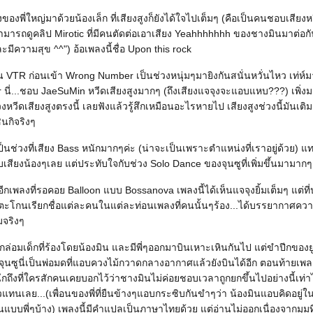
ของพี่ใหญ่มาด้วยน้องเล็ก ที่เสียงสูงก็ยังได้ใจไปเต็มๆ (คือเป็นคนชอบเสียง
มารถดูคลิป Mirotic ที่มีคนตัดต่อเอาเสียง Yeahhhhhhh ของชางมินมาต่อ
มีความสุข ^^") อ้อเพลงนี้ชื่อ Upon this rock
น VTR ก่อนเข้า Wrong Number เป็นช่วงหนุ่มๆมายิงกันสนั่นหวั่นไหว เท่ห์ม
ี่...ชอบ JaeSuMin หวีดเสียงสูงมากๆ (ถึงเสียงแจจุงจะแอบแหบ???) เพิ่งม
ช่วงหวีดเสียงสูงตรงนี้ เลยฟังแล้วรู้สึกเหมือนอะไรหายไป เสียงสูงช่วงนี้มันเต
ินกิจริงๆ
เป็นช่วงที่เสียง Bass หนักมากๆค่ะ (น่าจะเป็นเพราะตำแหน่งที่เราอยู่ด้วย) แ
บเสียงน้องๆเลย แต่ประทับใจกับช่วง Solo Dance ของจุนซูที่เพิ่มขึ้นมามากๆ
กเพลงที่รอคอย Balloon แบบ Bossanova เพลงนี้ได้เห็นแจจุงยิ้มเต็มๆ แต่ที่ป
่ตะโกนเรียกชื่อแต่ละคนในแต่ละท่อนเพลงที่คนนั้นๆร้อง...ได้บรรยากาศคว
มจริงๆ
ล่อมเด็กที่ร้องโดยน้องมิน และมีพี่ๆออกมาบินเหาะเหินกันไป แต่ขำปีกของ
วนจุนซูนี่เป็นพ่อมดที่แอบควงไม้กวาดกลางอากาศแล้วยังบินได้อีก ตอนท้ายเพล
นึกถึงที่ใครสักคนเคยบอกไว้ว่าชางมินไม่ค่อยชอบเวลาถูกยกขึ้นไปอย่างนี้เท่
แทนเลย...(เพื่อนของพี่ที่ยืนข้างๆแอบกระซิบกันขำๆว่า น้องมินแอบคิดอยู่ใ
แบบพี่ๆบ้าง) เพลงนี้มีคำแปลเป็นภาษาไทยด้วย แต่อ่านไม่ออกเนื่องจากมุมที่อย