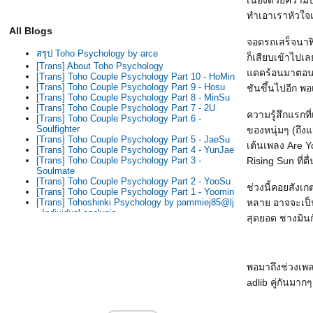
เนื่องด้วยควา
ทำเอาเราหัวใจเต
All Blogs
จอดรถเสร็จนาฬิ
สรุป Toho Psychology by arce
ก็เสียบเข้าไปเล
[Trans] About Toho Psychology
ดดร้อนมาตอนครึ
[Trans] Toho Couple Psychology Part 10 - HoMin
[Trans] Toho Couple Psychology Part 9 - Hosu
ชันขึ้นไปอีก พ
[Trans] Toho Couple Psychology Part 8 - MinSu
[Trans] Toho Couple Psychology Part 7 - 2U
ความรู้สึกแรกท
[Trans] Toho Couple Psychology Part 6 -
Soulfighter
ของหนุ่มๆ (ถึง
[Trans] Toho Couple Psychology Part 5 - JaeSu
เต้นเพลง Are Y
[Trans] Toho Couple Psychology Part 4 - YunJae
Rising Sun ที่ตื
[Trans] Toho Couple Psychology Part 3 -
Soulmate
[Trans] Toho Couple Psychology Part 2 - YooSu
ช่วงนี้คอยสังเก
[Trans] Toho Couple Psychology Part 1 - Yoomin
หลาย อาจจะเป็น
[Trans] Tohoshinki Psychology by pammiej85@lj
- Individual analysis
สุดยอด ชางมินกั
ไปดูคอนเสิร์ต Mirotic มา...
TVXQ/DBSK/THSK/ดงบังชินกิ Best Live
Performances (in my opinion)
พอมาถึงช่วงเพล
adlib คู่กันมาก