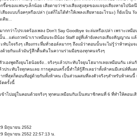
ียงกรี๊ดของแฟนๆเล็กน้อย เสียดายว่าช่วงเสียงสูงสุดของแจจุงเสียงหายไปนิดน
้เสียงแบบร็อคๆหรือเปล่า (แต่ก็ไม่ได้ทำให้เพลงเสียหายอะไรนะ) ก็ยังเป็น Toni
นเดิม...
นมากกว่าโปรเจคร้องเพลง Don't Say Goodbye จะล่มหรือเปล่า เพราะเหมือน
านั้น...แต่แถวหน้าเราเหมือนจะมีน้อง Staff อยู่ที่เค้ายังคงรอเสียงสัญญาณ แล
ระทับใจจริงๆ เสียงกระหึ่มทั่วฮอล์ลมากๆ ถึงแม้ว่าตอนนั้นจะไม่รู้ว่าห้าหนุ่มจ
ด้วยกันแล้วมันรู้สึกตื้นตันในความร่วมมือของทุกคนจริงๆ
ว่าตัวเองพูดถึงยุนโฮน้อยจัง...จริงๆแล้วประทับใจยุนโฮมากเลยเหมือนกัน เล
้วประทับใจทุกคนเลย การดูคอนครั้งนี้ทำให้รู้สึกเลยว่าทั้งห้าคนมีเสน่ห์ที่แต
ากที่สุดก็ตอนที่อยู่ด้วยกันทั้งห้าคน เป็นส่วนผสมที่ลงตัวจริงๆสำหรับห้าคนนี
์ตครั้งนี้
ข้าไปอยู่ในคอนด้วยจริงๆ ทุกคนเหมือนกับเป็นสมาชิกคนที่ 6 ที่ทำให้คอนเสิร์
29 มิถุนายน 2552
29 มิถุนายน 2552 22:57:13 น.