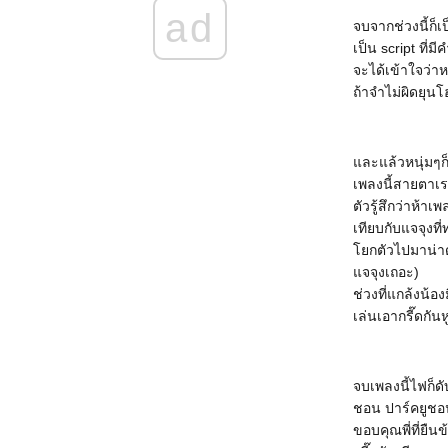
ad
จบจากช่วงนี้ก็เ
เป็น script ที่
จะได้เข้าใจว่าห
ถ้าจำไม่ผิดยุนโ
ละแล้วหนุ่มๆก็
เพลงนี้สายตาเรา
ตัวรู้สึกว่าห้าเ
เทียบกับแจจุงที
กตัวไปมาน่าดู
จจุงเถอะ)
ช่วงที่แกล้งน้อ
เล่นเอากรี๊ดกัน
จบเพลงนี้ไฟก็ด
ชอน ปาร์คยูชอน
ขอบคุณพี่ที่ยืน