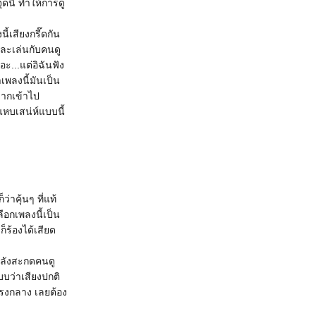
ุดนี้ ทำให้การดู
เสียงกรี๊ดกัน
และเล่นกับคนดู
อะ...แต่อิฉันฟัง
าเพลงนี้มันเป็น
มากเข้าไป
แหบเสน่ห์แบบนี้
าคุ้นๆ ที่แท้
ือกเพลงนี้เป็น
็ร้องได้เสียด
ีพลังสะกดคนดู
บบว่าเสียงปกติ
บนตรงกลาง เลยต้อง