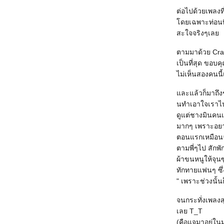
ต่อไปด้วยเพลงท
ดยเฉพาะท่อนที
สะใจจริงๆเล
ตามมาด้วย Craz
เป็นที่สุด ขอบค
ไม่เห็นสองคนนี้
ละแล้วก็มาถึงช
นทำเอาใจเราไปอ
ดูแต่ชางมินคนเด
มากๆ เพราะอยาก
ตอนแรกเหมือนจะ
ตามพี่ๆไป สักพั
ผ้าขนหนูให้จุนซ
ทักทายแฟนๆ ซึ่ง
" เพราะช่วงนั้น
จนกระทั่งเพลงสุ
เลย T_T
(คือแจมาอยู่ใน