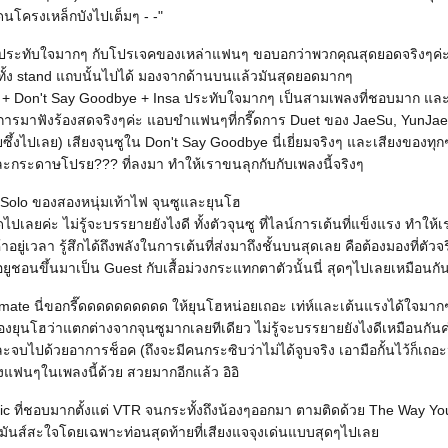
นโครงเหล็กบังไปเต็มๆ - -"
ที่ประทับใจมากๆ กับโปรเจคของเหล่าแฟนๆ ขอบอกว่าพวกคุณสุดยอดจริงๆค่ะ
ฟทั้ง stand แถบนั้นไปได้ มองจากด้านบนแล้วมันสุดยอดมากๆ
e + Don't Say Goodbye + Insa ประทับใจมากๆ เป็นสามเพลงที่ชอบมาก และห้
บการมาฟังร้องสดจริงๆค่ะ แอบขำแฟนๆที่กรี๊ดการ Duet ของ JaeSu, YunJae
ยซึ้งไปเลย) เสียงจุนซูใน Don't Say Goodbye นี่เยี่ยมจริงๆ และเสียงของท
ะกระดาษโปรย??? ที่ลงมา ทำให้เราขนลุกกับกับเพลงนี้จริงๆ
 Solo ของสองหนุ่มเท้าไฟ จุนซูและยุนโฮ
ดไปเลยค่ะ ไม่รู้จะบรรยายยังไงดี ทั้งตัวจุนซู ที่ไลน์การเต้นที่แข็งแรง ทำให้เร
อยู่เวลา รู้สึกได้ถึงพลังในการเต้นที่ส่งมาถึงชั้นบนสุดเลย คือต้องมองที่ตัวจ
ูชอนขึ้นมาเป็น Guest กับเสื้อม่วงกระแทกตาตัวนั้นนี่ สุดๆไปเลยเหมือนกั
ate นี่ขอกรี๊ดดดดดดดดดด ให้ยุนโฮหน่อยเถอะ เท่ห์และเต้นแรงได้ใจมากๆ เ
ยุนโฮว่าแตกต่างจากจุนซูมากเลยทีเดียว ไม่รู้จะบรรยายยังไงดีเหมือนกันค่ะเ
จบไปด้วยอาการช็อค (ถึงจะมีคนกระซิบว่าไม่ได้จูบจริง เอามือกั้นไว้ก็เถอะ
ฟนๆในเพลงนี้ด้วย สวยมากอีกแล้ว อิอิ
tic ที่ชอบมากตั้งแต่ VTR จนกระทั้งถึงน้องๆออกมา ตามติดด้วย The Way You 
างมันส์สะใจโดยเฉพาะท่อนสุดท้ายที่เสียงแจจุงเด่นแบบสุดๆไปเล