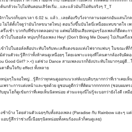
มประมาทของเราทำให้เราออกจากบ้านตอนห้าโมงครึ่ง รถที่ติดมากกกกกกก ใ
้นกลัวจะไปไม่ทันคอนเสิร์ตเริ่ม...และแล้วมันก็ไม่ทันจริงๆ T_T
กาในรถก็บอกเวลา 6.02 น. แล้ว...เลยต้องรีบวิ่งจากลานจอดรถอันแสนไกล (ค
ย ไม่ได้ตั้งใจดูว่ามันไกลขนาดไหน) ตอนวิ่งขึ้นบันไดนี่เหนื่อยแทบขาดใจ เพ
่งเช้า บวกกับที่ขับรถตลอดบ่าย แต่พอได้ยินเสียงหนุ่มๆร้องเพลงก็ฮึดตะกา
อเข้าไปในฮอล์ล หนุ่มๆก็ร้องเพลง Hey! (Don't Bring Me Down) ไปเกินครึ่งเ
ี่เข้าไปในฮอล์ลคือประทับใจกับทะเลสีแดงของแท่งไฟจากแฟนๆ ในขณะที่ก็รับร
แม้ส่วนตัวจะรู้สึกว่าทั้งห้าคนดูเหนื่อยๆ โดยเฉพาะแจจุงที่โดนตากล้องจับผ
ou Good Girl? >.<) แต่ช่วง Dance สามเพลงแรกก็ยังประทับใจมากๆอยู่ดี.
่นตาตื่นใจกับ effect ทั้งหลา
ตหนุ่มๆในจอใหญ่...รู้สึกว่าทุกคนดูออกแนวเท่ห์แบบดิบๆมากกว่าที่เราเคยเห็
เพราะการแต่งหน้าและชุดด้วย ยูชอนดูดีกว่าที่คิดมากกกกกกก (ชอบผมทรงนี้) 
บยุนโฮก็ดูเข้มกว่าที่เคยเห็นนิดหน่อย ส่วนแจจุงนี่ไม่รู้จะบอกว่ายังไงดี เหมือ
งช้าบ้าง โดยส่วนตัวเฉยๆกับทั้งสองเพลง (Paradise กับ Rainbow แฮะๆ แ
ๆ แอบรู้สึกว่าช่วงนี้เนือยๆนิดหน่อยทั้งคนร้องแล้วก็คนดูเลย)