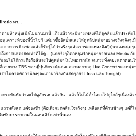
irotic มา...
ิดตามห้าหนุ่มเมื่อไม่นานมานี้...ถึงแม้ว่าจะมีบางเพลงที่ได้ดูคลิปแล้วประทับใ
ุเคราะห์ของพี่นิ้วไขว้ แต่มาซื้ออัลบั้มและไล่ดูคลิปหนุ่มๆอย่างจริงๆจังๆ
อง จากการฟังเพลงแล้วก็รับรู้ได้ว่าจริงๆแล้วเราชอบเพลงฝั่งญี่ปุ่นของหนุ่มๆม
ึงการแสดงสดเท่าที่ได้ดู... (แต่จริงๆก็ตกหลุมรักหนุ่มๆจากเพลง Mirotic กั
็เลยไม่ได้กระตือรือล้นจะไปดูหนุ่มๆในไทยมากนัก จนกระทั่งตบะแตกตอนไ
ที่ฉายทาง TBS ของญี่ปุ่นที่กระตุ้นต่อมความอยากดู Live Concert ของหนุ่มๆ
ี่เราไม่คาดคิดว่าน้องๆจะเอามาร้องกันสดๆอย่าง Insa และ Tonight)
งกระทันหันว่าจะไปดูสักรอบแล้วกัน...แล้วก็ไม่ได้ตั้งใจจะไปดูใกล้ๆเนื่องด้วย
ถวหลังสุด แต่จองช้า (คือเพิ่งจะตัดสินใจจริงๆ) เหลือแต่ที่ด้านข้างๆ แต่ก็ไม
มซับบรรยากาศในคอนเสิร์ตเท่านั้นเอง...