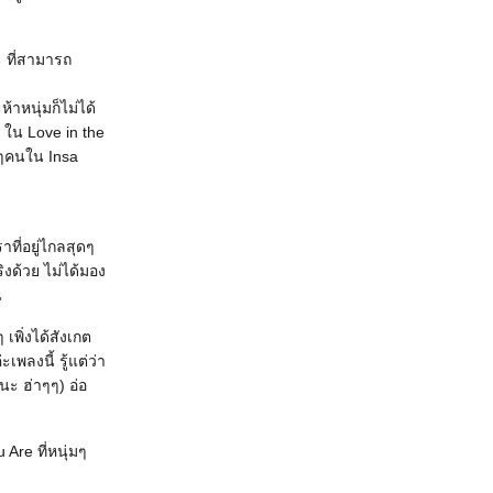
 ที่สามารถ
าหนุ่มก็ไม่ได้
 ใน Love in the
ุกๆคนใน Insa
าที่อยู่ไกลสุดๆ
ริงด้วย ไม่ได้มอง
น
พิ่งได้สังเกต
พลงนี้ รู้แต่ว่า
นะ ฮ่าๆๆ) อ่อ
Are ที่หนุ่มๆ