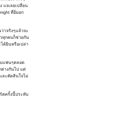
ึง แจเลยเปลี่ยน
ght ที่อิ่มอก
ว่าจริงๆแล้วจะ
้วทุกคนก็ช่วยกัน
ะได้ยินหรือเปล่า
่นกับแฟนๆตลอด
กต่างกันไป แต่
้ และตัดสินใจไม่
ตครั้งนี้ประทับ