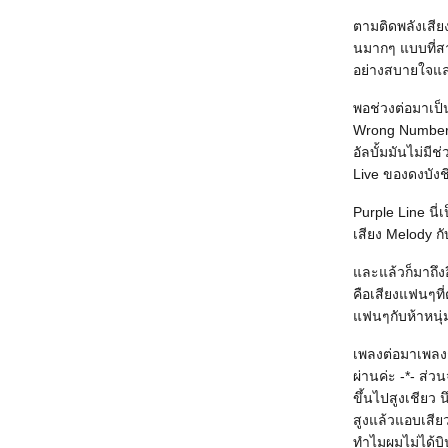
ตามติดพลังเสียง
นมากๆ แบบที่สา
อย่างสบายใจและ
พอช่วงต่อมาเป็
Wrong Number น
อัลบั้มมันไม่มี
Live ของดงบังช
Purple Line นี่
เสียง Melody กั
ละแล้วก็มาถึงอี
คือเสียงแฟนๆที
ฟนๆกับห้าหนุ่
เพลงต่อมาเพลงก
ผ่านค่ะ -*- ส่
ขึ้นไปสูงเชียว 
สูงแล้วแอบเสียว
ทำไมผมไม่ได้บิน