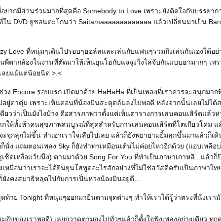
ี่อยากมีส่วนร่วมมากที่สุดคือ Somebody to Love เพราะยังติดใจกับบรรย
่ใน DVD ยูชอนตะโกนว่า Saitamaaaaaaaaaaaaa แล้วเปลี่ยนมาเป็น Ban
y Love ที่หนุ่มๆเดินไปรอบๆฮอล์ลและเล่นกับแฟนๆรวมถึงเล่นกันเองได้อย่า
ุณพี่ตากล้องในงานที่ตัดมาให้เห็นยุนโฮกับแจจุงวิ่งไล่จับกันแบบฮามากๆ เพรา
เลยแม้แต่น้อยนิด >.<
่วง Encore รอบแรก เปิดมาด้วย HaHaHa ที่เป็นเพลงที่เราควรจะสนุกมากที่ส
ยู่ตาตุ่ม เพราะเห็นตอนที่น้องมินสะดุดล้มลงไปพอดี หลังจากนั้นเลยไม่ได
ียวว่าเป็นยังไงบ้าง คือสารภาพว่าตั้งแต่เห็นตารางการเล่นคอนเสิร์ตแล้วห่
ให้ทั้งห้าคนสุขภาพสมบูรณ์ที่สุดสำหรับการเล่นคอนเสิร์ตที่โตเกียวโดม แล
จุกลุกไม่ขึ้น ทำเอาเราใจเสียไปเลย แล้วก็ยังพยายามยิ้มลุกขึ้นมาแล้วก็
กก็นั่ง แถมตอนเพลง Sky ก็ยังทำท่าเหมือนเต้นไม่ค่อยไหวอีกด้วย (แอบเหลือบ
ูเช็ดเหงื่อแว้บนึง) ตามมาด้วย Song For You ที่ทำเป็นภาษาเกาหลี...แล้วก็
เหมือนว่าเราจะได้ยินยุนโฮพูดอะไรสักอย่างที่ไม่ใช่สวัสดีครับเป็นภาษาไทย 
ก็ยังคงสมาธิหลุดไปกับการเป็นห่วงน้องมินอยู่ดี...
ดท้าย Tonight ที่หนุ่มๆออกมายืนตามจุดต่างๆ ทำให้เราได้รู้ว่าตรงที่นั่งเราม
มุมอับของเราพอดี) เลยกวาดตามองไปทั่วๆแล้วก็ตั้งใจฟังเพลงอย่างเดียว ทุกค