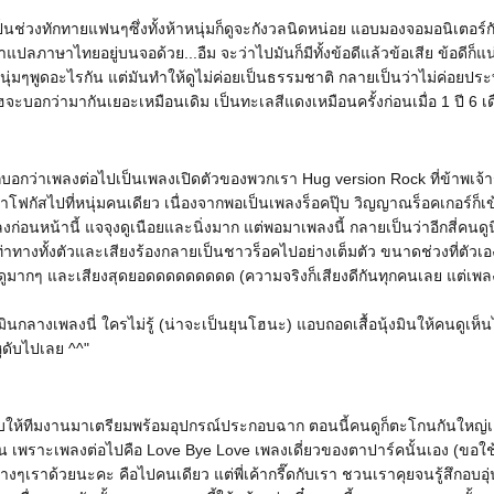
ป็นช่วงทักทายแฟนๆซึ่งทั้งห้าหนุ่มก็ดูจะกังวลนิดหน่อย แอบมองจอมอนิเตอร์กั
มีคำแปลภาษาไทยอยู่บนจอด้วย...อืม จะว่าไปมันก็มีทั้งข้อดีแล้วข้อเสีย ข้อดีก
นุ่มๆพูดอะไรกัน แต่มันทำให้ดูไม่ค่อยเป็นธรรมชาติ กลายเป็นว่าไม่ค่อยประ
ฮจะบอกว่ามากันเยอะเหมือนเดิม เป็นทะเลสีแดงเหมือนครั้งก่อนเมื่อ 1 ปี 6 เ
บอกว่าเพลงต่อไปเป็นเพลงเปิดตัวของพวกเรา Hug version Rock ที่ข้าพเจ้
โฟกัสไปที่หนุ่มคนเดียว เนื่องจากพอเป็นเพลงร็อคปุ๊บ วิญญาณร็อคเกอร์ก็เข
พลงก่อนหน้านี้ แจจุงดูเนือยและนิ่งมาก แต่พอมาเพลงนี้ กลายเป็นว่าอีกสี่คนดูน
่ท่าทางทั้งตัวและเสียงร้องกลายเป็นชาวร็อคไปอย่างเต็มตัว ขนาดช่วงที่ตัวเอง
มากๆ และเสียงสุดยอดดดดดดดดด (ความจริงก็เสียงดีกันทุกคนเลย แต่เพลง
งมินกลางเพลงนี่ ใครไม่รู้ (น่าจะเป็นยุนโฮนะ) แอบถอดเสื้อนุ้งมินให้คนดูเห็
หูดับไปเลย ^^"
ับให้ทีมงานมาเตรียมพร้อมอุปกรณ์ประกอบฉาก ตอนนี้คนดูก็ตะโกนกันใหญ่เล
 เพราะเพลงต่อไปคือ Love Bye Love เพลงเดี่ยวของตาปาร์คนั้นเอง (ขอใช
ข้างๆเราด้วยนะคะ คือไปคนเดียว แต่พี่เค้ากรี๊ดกับเรา ชวนเราคุยจนรู้สึกอบอุ่