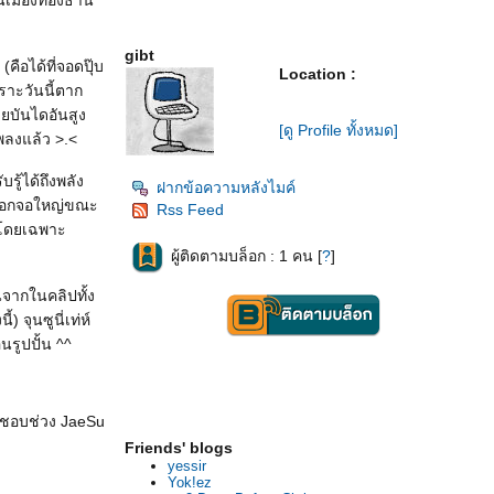
นเมืองทองธานี
gibt
ือได้ที่จอดปุ๊บ
Location :
ราะวันนี้ตาก
ยบันไดอันสูง
[ดู Profile ทั้งหมด]
พลงแล้ว >.<
ู้ได้ถึงพลัง
ฝากข้อความหลังไมค์
ิดออกจอใหญ่ขณะ
Rss Feed
..โดยเฉพาะ
ผู้ติดตามบล็อก : 1 คน [
?
]
นจากในคลิปทั้ง
จุนซูนี่เท่ห์
นรูปปั้น ^^
ต่ชอบช่วง JaeSu
Friends' blogs
yessir
Yok!ez