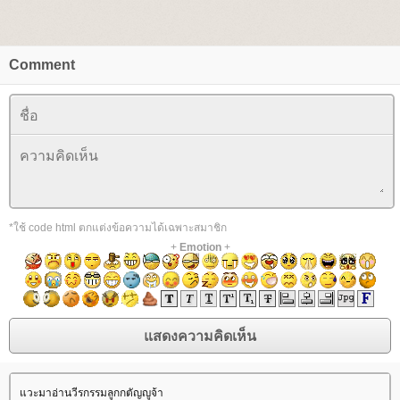
Comment
*ใช้ code html ตกแต่งข้อความได้เฉพาะสมาชิก
+
Emotion
+
วะมาอ่านวีรกรรมลูกกตัญญูจ้า