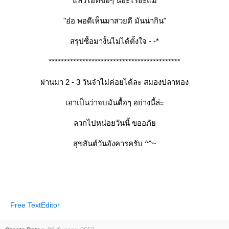
ล้วไอ้ที่ซื้อๆ นี่อะไรอะแม่
"อ๋อ พอดีเห็นมาสวยดี มันน่ากิน"
สรุปซื้อมางั้นไม่ได้ตั้งใจ - -*
*******************************************
ผ่านมา 2 - 3 วันจำไม่ค่อยได้ละ สมองปลาทอง
เอาเป็นว่าจบมันดื้อๆ อย่างนี้ล่ะ
ลวกไปหน่อยวันนี้ ขออภั
สุขสันต์วันอังคารครับ ^^~
Free TextEditor