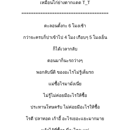
เหมือนไก่ย่างตากแดด T_T
**************************************************
ตะลอนตั้งกะ 6 โมงเช้า
กว่าจะครบก็ปาเข้าไป 4 โมง เกือบๆ 5 โมงเย็น
ก็ได้เวลากลับ
ตอนมาก็นะรถว่างๆ
พอกลับนี่ดิ ของอะไรไม่รู้เต็มรถ
ม่ซื้อไรมามั่งเนี่
ไม่รู้ไม่ค่อยมีอะไรให้ซื้อ
ประทานโทษครับ ไม่ค่อยมีอะไรให้ซื้อ
รตี ปลาทอด เก้าอี้ อะไรเยอะแยะมากมา