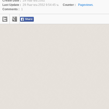
Create Date :
29 กันยายน 2552
Last Update :
29 กันยายน 2552 9:54:45 น.
Counter :
Pageviews.
Comments :
1