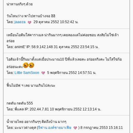
น่าทานจริงๆ ด้ว
วันไหนว่าง พาไปทานบ้างจอ อิอิ
ดย:
jaaeza
29 ตุลาคม 2552 10:52:42 น.
เหมือนไอติมใส่คาราเมล น่ากินมากๆ เคยลองแต่ไม่ค่อยชอบ สงสัยไม่ใช่เจ้า
อร่อ
ดย: animE' IP: 58.9.142.148 31 ตุลาคม 2552 23:54:15 น.
ไอติมเจ้านี้กินมาตั้งแต่เมื่อประมาณ10 ปีที่แล้วเลยคะ อร่อยจริงคะ ไม่ใส่ใข่ก้อ
อร่อยนะคะ
ดย:
Little SamSoon
5 พฤศจิกายน 2552 14:57:51 น.
ฟิ้นไม่อัฟ ฯ เลย นานเกินไปล่ะนะ
กดดัน กดดัน 555
ดย: พี่แคล IP: 202.44.7.81 10 พฤศจิกายน 2552 12:13:14 น.
น้ำยายไหย อยากกินๆๆ คิดถึงบ้าน มากๆ
ดย: มะนาวต่างดุส (
จีฟาน องค์ชายมาเฟี
) 8 กรกฎาคม 2553 15:16:11