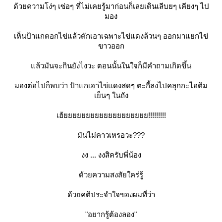
ด้วยความโง่ๆ เซ่อๆ ที่ไม่เคยรู้มาก่อนก็เลยเดินเลีบยๆ เคียงๆ ไป
มอง
เห็นป้าแกตอกไข่แล้วตักเอาเฉพาะไข่แดงล้วนๆ ออกมาแยกไข่
ขาวออก
ล้วมันจะกินยังไงวะ ตอนนั้นในใจก็มีคำถามเกิดขึ้น
มองต่อไปก็พบว่า ป้าแกเอาไข่แดงสดๆ ตะกี้ลงไปคลุกกะไอติม
เย็นๆ ในถัง
เฮ้ยยยยยยยยยยยยยยยยยยย!!!!!!!!!
มันไม่คาวเหรอวะ???
งง ... งงสิครับพี่น้อง
ด้วยความสงสัยใคร่รู้
ด้วยคติประจำใจของผมที่ว่า
"อยากรู้ต้องลอง"