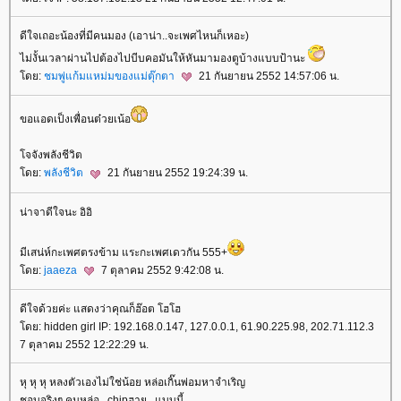
ดีใจเถอะน้องที่มีคนมอง (เอาน่า..จะเพศไหนก็เหอะ)
ไม่งั้นเวลาผ่านไปต้องไปบีบคอมันให้หันมามองตูบ้างแบบป้านะ
ดย:
ชมพู่แก้มแหม่มของแม่ตุ๊กตา
21 กันยายน 2552 14:57:06 น.
ขอแอดเป็งเพื่อนต๋วยเน้อ
จจังพลังชีวิต
ดย:
พลังชีวิต
21 กันยายน 2552 19:24:39 น.
น่าจาดีใจนะ อิอิ
มีเสน่ห์กะเพศตรงข้าม แระกะเพศเดวกัน 555+
ดย:
jaaeza
7 ตุลาคม 2552 9:42:08 น.
ดีใจด้วยค่ะ แสดงว่าคุณก็ฮ๊อต โฮโฮ
ดย: hidden girl IP: 192.168.0.147, 127.0.0.1, 61.90.225.98, 202.71.112.3
7 ตุลาคม 2552 12:22:29 น.
หุ หุ หุ หลงตัวเองไม่ใช่น้อย หล่อเกิ๊นพ่อมหาจำเริญ
ชอบจริงๆ คนหล่อ...chipฮาย...แบบนี้