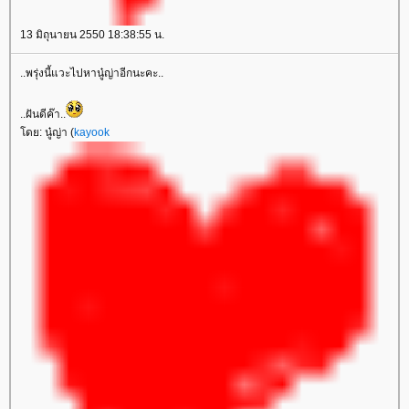
13 มิถุนายน 2550 18:38:55 น.
..พรุ่งนี้แวะไปหานู๋ญ่าอีกนะคะ..
..ฝันดีค๊า..
ดย: นู๋ญ่า (
kayook