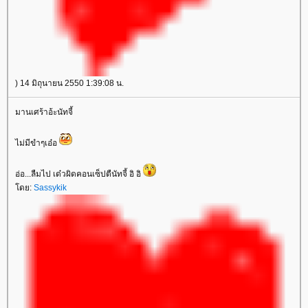
) 14 มิถุนายน 2550 1:39:08 น.
มานเศร้าอ้ะนัทจี้
ไม่มีขำๆเอ๋อ
อ่อ...ลืมไป เด๋วผิดคอนเซ็ปตืนัทจี้ อิ อิ
ดย:
Sassykik