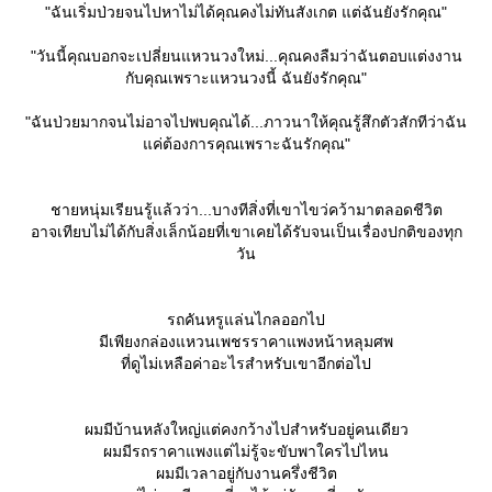
"ฉันเริ่มป่วยจนไปหาไม่ได้คุณคงไม่ทันสังเกต แต่ฉันยังรักคุณ"
"วันนี้คุณบอกจะเปลี่ยนแหวนวงใหม่...คุณคงลืมว่าฉันตอบแต่งงาน
กับคุณเพราะแหวนวงนี้ ฉันยังรักคุณ"
"ฉันป่วยมากจนไม่อาจไปพบคุณได้...ภาวนาให้คุณรู้สึกตัวสักทีว่าฉัน
ค่ต้องการคุณเพราะฉันรักคุณ"
ชายหนุ่มเรียนรู้แล้วว่า...บางทีสิ่งที่เขาไขว่คว้ามาตลอดชีวิต
อาจเทียบไม่ได้กับสิ่งเล็กน้อยที่เขาเคยได้รับจนเป็นเรื่องปกติของทุก
วัน
รถคันหรูแล่นไกลออกไป
มีเพียงกล่องแหวนเพชรราคาแพงหน้าหลุมศพ
ที่ดูไม่เหลือค่าอะไรสำหรับเขาอีกต่อไป
ผมมีบ้านหลังใหญ่แต่คงกว้างไปสำหรับอยู่คนเดียว
ผมมีรถราคาแพงแต่ไม่รู้จะขับพาใครไปไหน
ผมมีเวลาอยู่กับงานครึ่งชีวิต