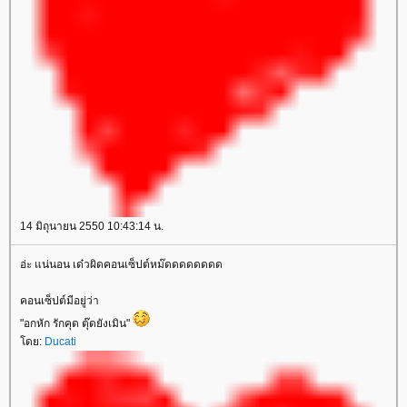
14 มิถุนายน 2550 10:43:14 น.
อ่ะ แน่นอน เด๋วผิดคอนเซ็ปต์หม๊ดดดดดดดด
คอนเซ็ปต์มีอยู่ว่า
"อกหัก รักคุด ตุ๊ดยังเมิน"
ดย:
Ducati