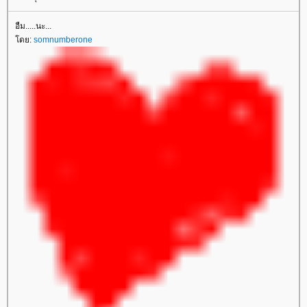
อืม.....นะ...
ดย:
somnumberone