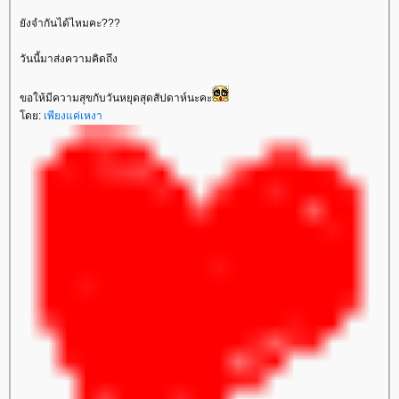
ังจำกันได้ไหมคะ???
วันนี้มาส่งความคิดถึง
ขอให้มีความสุขกับวันหยุดสุดสัปดาห์นะคะ
ดย:
เพียงแค่เหงา