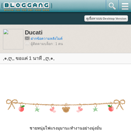
Ducati
ฝากข้อความหลังไมค์
ผู้ติดตามบล็อก : 1 คน
,●,ღ,, ขอแค่ 1 นาที ,,ღ,●,
ชายหนุ่มไฟแรงมุมานะทำงานอย่างมุ่งมั่น