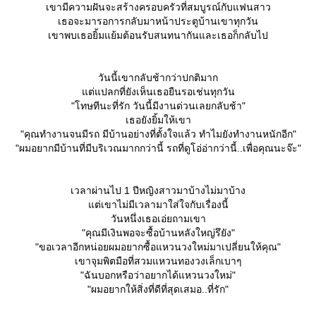
เขามีความฝันจะสร้างครอบครัวที่สมบูรณ์กับแฟนสาว
เธอจะมารอการกลับมาหน้าประตูบ้านเขาทุกวัน
เขาพบเธอยิ้มแย้มต้อนรับสนทนากันและเธอก็กลับไป
วันนี้เขากลับช้ากว่าปกติมาก
ต่แปลกที่ยังเห็นเธอยืนรอเช่นทุกวัน
"โทษทีนะที่รัก วันนี้มีงานด่วนเลยกลับช้า"
เธอยังยิ้มให้เขา
"คุณทำงานจนมีรถ มีบ้านอย่างที่ตั้งใจแล้ว ทำไมยังทำงานหนักอีก"
"ผมอยากมีบ้านที่มีบริเวณมากกว่านี้ รถที่ดูโอ่อ่ากว่านี้..เพื่อคุณนะจ๊ะ"
เวลาผ่านไป 1 ปีหญิงสาวมาบ้างไม่มาบ้าง
ต่เขาไม่มีเวลามาใส่ใจกับเรื่องนี้
วันหนึ่งเธอเอ่ยถามเขา
"คุณมีเงินพอจะซื้อบ้านหลังใหญ่รึยัง"
"ขอเวลาอีกหน่อยผมอยากซื้อแหวนวงใหม่มาเปลี่ยนให้คุณ"
เขาจุมพิตมือที่สวมแหวนทองวงเล็กเบาๆ
"ฉันบอกหรือว่าอยากได้แหวนวงใหม่"
"ผมอยากให้สิ่งที่ดีที่สุดเสมอ..ที่รัก"