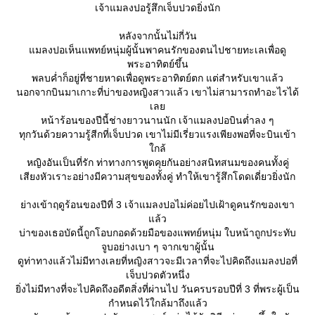
เจ้าแมลงปอรู้สึกเจ็บปวดยิ่งนัก
หลังจากนั้นไม่กี่วัน
มลงปอเห็นแพทย์หนุ่มผู้นั้นพาคนรักของตนไปชายทะเลเพื่อดู
พระอาทิตย์ขึ้น
พลบค่ำก็อยู่ที่ชายหาดเพื่อดูพระอาทิตย์ตก แต่สำหรับเขาแล้ว
นอกจากบินมาเกาะที่บ่าของหญิงสาวแล้ว เขาไม่สามารถทำอะไรได้
เล
หน้าร้อนของปีนี้ช่างยาวนานนัก เจ้าแมลงปอบินต่ำลง ๆ
ทุกวันด้วยความรู้สีกที่เจ็บปวด เขาไม่มีเรี่ยวแรงเพียงพอที่จะบินเข้า
กล้
หญิงอันเป็นที่รัก ท่าทางการพูดคุยกันอย่างสนิทสนมของคนทั้งคู่
เสียงหัวเราะอย่างมีความสุขของทั้งคู่ ทำให้เขารู้สึกโดดเดี่ยวยิ่งนัก
่างเข้าฤดูร้อนของปีที่ 3 เจ้าแมลงปอไม่ค่อยไปเฝ้าดูคนรักของเขา
ล้ว
บ่าของเธอบัดนี้ถูกโอบกอดด้วยมือของแพทย์หนุ่ม ใบหน้าถูกประทับ
จูบอย่างเบา ๆ จากเขาผู้นั้น
ดูท่าทางแล้วไม่มีทางเลยที่หญิงสาวจะมีเวลาที่จะไปคิดถึงแมลงปอที่
เจ็บปวดตัวหนึ่ง
ิ่งไม่มีทางที่จะไปคิดถึงอดีตสิ่งที่ผ่านไป วันครบรอบปีที่ 3 ที่พระผู้เป็น
กำหนดไว้ใกล้มาถึงแล้ว