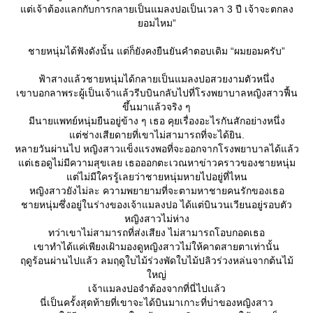
ต่เจ้าต้องแลกกับการกลายเป็นแมลงปอเป็นเวลา 3 ปี เจ้าจะตกลง
อมไหม”
ชายหนุ่มได้ฟังดังนั้น แต่ก็ยังคงยืนยันคำตอบเดิม “ผมยอมครับ”
ฟ้าสางแล้วชายหนุ่มได้กลายเป็นแมลงปอสวยงามตัวหนึ่ง
เขาบอกลาพระผู้เป็นเจ้าแล้วรีบบินกลับไปที่โรงพยาบาลหญิงสาวฟื้น
ขึ้นมาแล้วจริง ๆ
มีนายแพทย์หนุ่มยืนอยู่ข้าง ๆ เธอ คุยเรื่องอะไรกันสักอย่างหนึ่ง
ต่ช่างเสียดายที่เขาไม่สามารถที่จะได้ยิน.
หลายวันผ่านไป หญิงสาวแข็งแรงพอที่จะออกจากโรงพยาบาลได้แล้ว
ต่เธอดูไม่มีความสุขเลย เธอออกตะเวณหาข่าวคราวของชายหนุ่ม
ต่ไม่มีใครรู้เลยว่าชายหนุ่มหายไปอยู่ที่ไหน
หญิงสาวยังไม่ละ ความพยายามที่จะตามหาชายคนรักของเธอ
ชายหนุ่มซึ่งอยู่ในร่างของเจ้าแมลงปอ ได้แต่บินวนเวียนอยู่รอบตัว
หญิงสาวไม่ห่าง
ทว่าเขาไม่สามารถที่ส่งเสียง ไม่สามารถโอบกอดเธอ
เขาทำได้แค่เพียงเฝ้ามองดูหญิงสาวไม่ให้คาดสายตาเท่านั้น
ฤดูร้อนผ่านไปแล้ว ลมฤดูใบไม้ร่วงพัดใบไม้ปลิวร่วงหล่นจากต้นไม้
หญ่
เจ้าแมลงปอจำต้องจากที่นี่ไปแล้ว
นี่เป็นครั้งสุดท้ายที่เขาจะได้บินมาเกาะที่บ่าของหญิงสาว