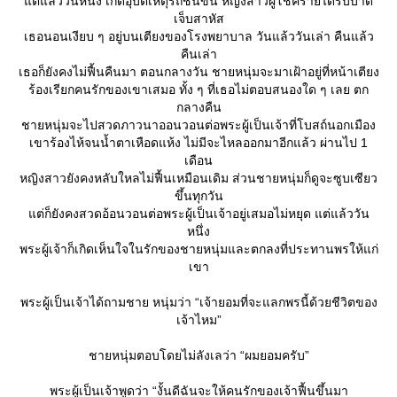
ต่แล้ววันหนึ่ง เกิดอุบัติเหตุรถชนขึ้น หญิงสาวผู้โชคร้ายได้รับบาด
เจ็บสาหัส
เธอนอนเงียบ ๆ อยู่บนเตียงของโรงพยาบาล วันแล้ววันเล่า คืนแล้ว
คืนเล่า
เธอก็ยังคงไม่ฟื้นคืนมา ตอนกลางวัน ชายหนุ่มจะมาเฝ้าอยู่ที่หน้าเตียง
ร้องเรียกคนรักของเขาเสมอ ทั้ง ๆ ที่เธอไม่ตอบสนองใด ๆ เลย ตก
กลางคืน
ชายหนุ่มจะไปสวดภาวนาออนวอนต่อพระผู้เป็นเจ้าที่โบสถ์นอกเมือง
เขาร้องไห้จนน้ำตาเหือดแห้ง ไม่มีจะไหลออกมาอีกแล้ว ผ่านไป 1
เดือน
หญิงสาวยังคงหลับใหลไม่ฟื้นเหมือนเดิม ส่วนชายหนุ่มก็ดูจะซูบเซียว
ขึ้นทุกวัน
ต่ก็ยังคงสวดอ้อนวอนต่อพระผู้เป็นเจ้าอยู่เสมอไม่หยุด แต่แล้ววัน
หนึ่ง
พระผู้เจ้าก็เกิดเห็นใจในรักของชายหนุ่มและตกลงที่ประทานพรให้แก่
เขา
พระผู้เป็นเจ้าได้ถามชาย หนุ่มว่า “เจ้ายอมที่จะแลกพรนี้ด้วยชีวิตของ
เจ้าไหม”
ชายหนุ่มตอบโดยไม่ลังเลว่า “ผมยอมครับ”
พระผู้เป็นเจ้าพูดว่า “งั้นดีฉันจะให้คนรักของเจ้าฟื้นขึ้นมา