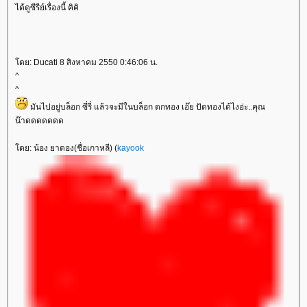
ได้ดูซีรีย์เรื่องนี้ คิคิ
ดย: Ducati 8 สิงหาคม 2550 0:46:06 น.
^
^
มันไปอยู่บล็อก ซี่รี่ แล้วจะมีในบล็อก ตกทอง เอ๊ย ปัดทองได้ไงอ่ะ..คุณ
น๊าดดดดดดด
ดย: น้อง ยาดอง(ชื่อเกาหลี) (
kayook