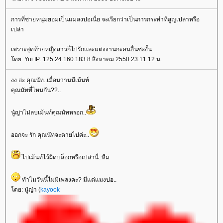
การที่ชายหนุ่มยอมเป็นแมลงปอเนี่ย จะเรียกว่าเป็นการกระทำที่สูญเปล่าหรือ
เปล่า
เพราะสุดท้ายหญิงสาวก็ไปรักและแต่งงานกะคนอื่นซะงั้น
ดย: Yui IP: 125.24.160.183 8 สิงหาคม 2550 23:11:12 น.
งง อ่ะ คุณนัท..เมื่อนวานมีเม้นท์
คุณนัทที่ไหนกัน??..
นู๋ญ่าไม่ลบเม้นท์คุณนัทหรอก..
ออกจะ รัก คุณนัทจะตายไปค่ะ..
ไปเม้นท์ไว้ผิดบล็อกหรือเปล่านี่..หืม
ทำไมวันนี้ไม่มีเพลงคะ? มีแต่แมงปอ..
ดย: นู๋ญ่า (
kayook