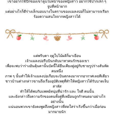
เขาอยากใช้ปีกของเขาลูบใบหน้าของหญิงสาว อยากใช้ปากเล็ก ๆ
จูบที่หน้าผาก
ต่อย่างไรก็ดีร่างเล็กบอบบางในคราบของแมลงปอก็ไม่สามารถเรียก
ร้องความสนใจจากหญิงสาวได้
ค่พริบตา ฤดูใบไม้ผลิก็มาเยือน
เจ้าแมลงปอรีบบินกลับมาหาคนรักของเขา
เพื่อจะพบว่าร่างอันคุ้นตานั้นบัดนี้ได้ยืนเคียงคู่อยู่กับชายรูปร่างสันทัด
คนหนึ่ง
ภาพ ๆ นั้นทำให้เจ้าแมลงปอเกือบจะบินตกลงมาจากอากาศเลยทีเดียว
ชาวบ้านต่างกล่าวขานถึงเรื่องอุบัติเหตุที่ทำให้หญิงสาวได้รับบาดเจ็บ
สาหัส
ทำให้ได้พบกับแพทย์หนุ่มที่น่ารัก และ ใจดี คนนั้น
ละยังกล่าวถึงความรักของคนทั้งคู่ที่เหมือนถูกกำหนดมาอย่างไร
อย่างนั้น
น่นอนพวกเขายังคงพูดถึงหญิงสาวที่สดใสร่าเริงขึ้นกว่าเมื่อก่อน
มากมายนัก