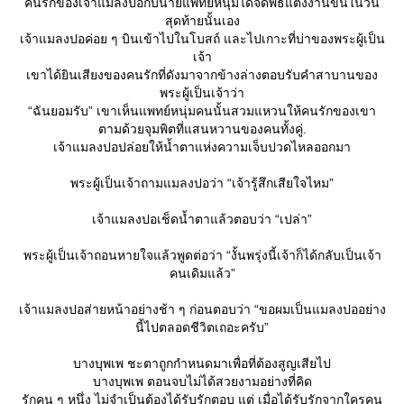
คนรักของเจ้าแมลงปอกับนายแพทย์หนุ่มได้จัดพิธีแต่งงานขึ้นในวัน
สุดท้ายนั้นเอง
เจ้าแมลงปอค่อย ๆ บินเข้าไปในโบสถ์ และไปเกาะที่บ่าของพระผู้เป็น
เจ้า
เขาได้ยินเสียงของคนรักที่ดังมาจากข้างล่างตอบรับคำสาบานของ
พระผู้เป็นเจ้าว่า
“ฉันยอมรับ” เขาเห็นแพทย์หนุ่มคนนั้นสวมแหวนให้คนรักของเขา
ตามด้วยจุมพิตที่แสนหวานของคนทั้งคู่.
เจ้าแมลงปอปล่อยให้น้ำตาแห่งความเจ็บปวดไหลออกมา
พระผู้เป็นเจ้าถามแมลงปอว่า “เจ้ารู้สึกเสียใจไหม”
เจ้าแมลงปอเช็ดน้ำตาแล้วตอบว่า “เปล่า”
พระผู้เป็นเจ้าถอนหายใจแล้วพูดต่อว่า “งั้นพรุ่งนี้เจ้าก็ได้กลับเป็นเจ้า
คนเดิมแล้ว”
เจ้าแมลงปอส่ายหน้าอย่างช้า ๆ ก่อนตอบว่า “ขอผมเป็นแมลงปออย่าง
นี้ไปตลอดชีวิตเถอะครับ”
บางบุพเพ ชะตาถูกกำหนดมาเพื่อที่ต้องสูญเสียไป
บางบุพเพ ตอนจบไม่ได้สวยงามอย่างที่คิด
รักคน ๆ หนึ่ง ไม่จำเป็นต้องได้รับรักตอบ แต่ เมื่อได้รับรักจากใครคน