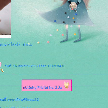
รทไปนิด ใครต่ำกว่า 18 อนุญาตให้หรี่ตาข้างนึง
วันที่: 16 เมษายน 2552 เวลา:13:09:34 น.
nUtJuNg FrIeNd No. 2 Ja
์นี้ อาจเปลี่ยนชีวิตคุณได้