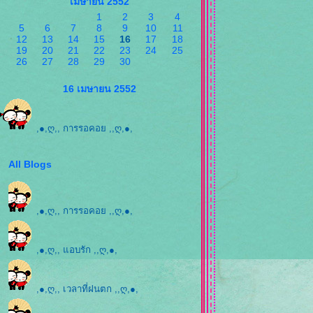
เมษายน 2552
1
2
3
4
5
6
7
8
9
10
11
12
13
14
15
16
17
18
19
20
21
22
23
24
25
26
27
28
29
30
16 เมษายน 2552
,●,ღ,, การรอคอย ,,ღ,●,
All Blogs
,●,ღ,, การรอคอย ,,ღ,●,
,●,ღ,, แอบรัก ,,ღ,●,
,●,ღ,, เวลาที่ฝนตก ,,ღ,●,