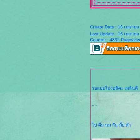
,●,ღ,, คนที่ไม่ได้เกิดมาเพื่อเป็นของ
เรา ,,ღ,●,
Create Date : 16 เมษายน
Last Update : 16 เมษายน
,●,ღ,, เราไม่ได้ไม่รักกัน ,,ღ,●,
Counter : 4832 Pageview
,●,ღ,, จะ 10วิ 10นาที หรือ 10ปี ก็คือ
สายเหมือนกัน ,,ღ,●,
●,ღ,, L O V E ,,ღ,●
รอแบบไม่รอสิคะ เพลินดี
,●,ღ,, ความคิดถึงไม่มีที่ไป ,,ღ,●,
....
●,ღ,, สิ่งที่ยังมาไม่ถึง ,,ღ,●
ไป ดื่ม นม กัน มั้ย ค๊า
●,ღ,, รักคืออะไร ,,ღ,●