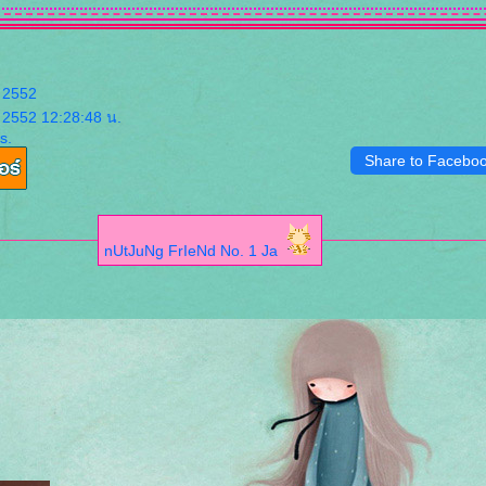
 2552
 2552 12:28:48 น.
s.
Share to Facebo
nUtJuNg FrIeNd No. 1 Ja