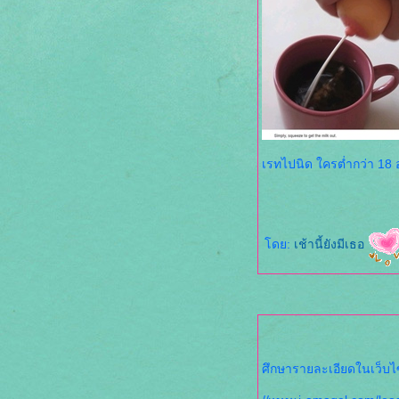
●,ღ,, ฉันเป็นเพียงสิ่งเล็กๆบนโลกใบนี้
,,ღ,●
●,ღ,, เทอยังรักเขามั้ยล่ะ ,,ღ,●
เ
ดย:
เช้านี้ยังมีเธอ
ศึกษารายละเอียดในเว็บไซด