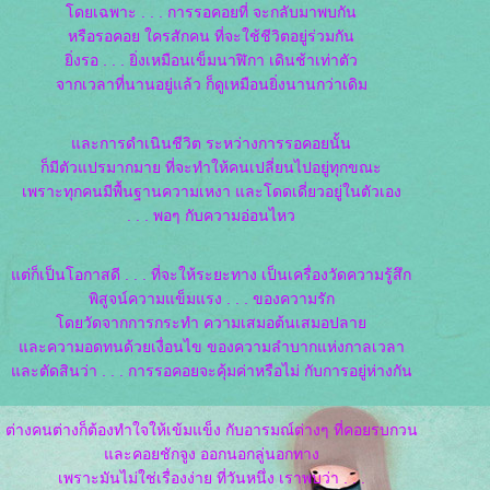
ดยเฉพาะ . . . การรอคอยที่ จะกลับมาพบกัน
หรือรอคอย ใครสักคน ที่จะใช้ชีวิตอยู่ร่วมกัน
ิ่งรอ . . . ยิ่งเหมือนเข็มนาฬิกา เดินช้าเท่าตัว
จากเวลาที่นานอยู่แล้ว ก็ดูเหมือนยิ่งนานกว่าเดิม
ละการดำเนินชีวิต ระหว่างการรอคอยนั้น
ก็มีตัวแปรมากมาย ที่จะทำให้คนเปลี่ยนไปอยู่ทุกขณะ
เพราะทุกคนมีพื้นฐานความเหงา และโดดเดี่ยวอยู่ในตัวเอง
. . . พอๆ กับความอ่อนไหว
ต่ก็เป็นโอกาสดี . . . ที่จะให้ระยะทาง เป็นเครื่องวัดความรู้สึก
พิสูจน์ความแข็มแรง . . . ของความรัก
ดยวัดจากการกระทำ ความเสมอต้นเสมอปลา
ละความอดทนด้วยเงื่อนไข ของความลำบากแห่งกาลเวลา
ละตัดสินว่า . . . การรอคอยจะคุ้มค่าหรือไม่ กับการอยู่ห่างกัน
ต่างคนต่างก็ต้องทำใจให้เข้มแข็ง กับอารมณ์ต่างๆ ที่คอยรบกวน
ละคอยชักจูง ออกนอกลู่นอกทาง
เพราะมันไม่ใช่เรื่องง่าย ที่วันหนึ่ง เราพบว่า . . .