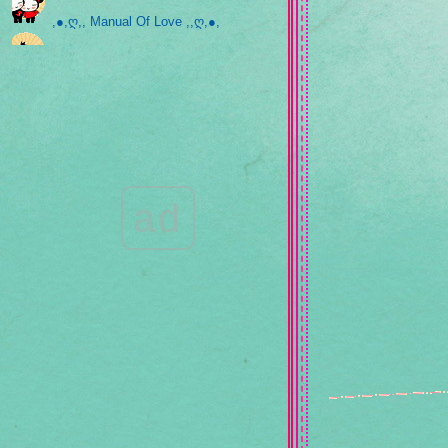
,●,ღ,, Manual Of Love ,,ღ,●,
,●,ღ,, ได้รับความคิดถึงบ้างมั้ย ,,ღ,●,
,●,ღ,, ก้าวเดินของความรัก ,,ღ,●,
,●,ღ,, เมื่อไรจะมีครายรู้ ,,ღ,●,
ad
,●,ღ,, ฉันก็เป็นเพียงแค่แมลงปอตัว
หนึ่งเท่านั้น ,,ღ,●,
,●,ღ,, ความรักที่เสียสละ ,,ღ,●,
,●,ღ,, ขอแค่ 1 นาที ,,ღ,●,
,●,ღ,, ไม่มีใครสวยไปกว่าเทอ ,,ღ,●,