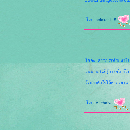
//www.i-amagel.com/lead
ดย:
salakchit_5
ช่ค่ะ เคยรอ รอด้วยหัวใจ
จนนานวันก็รู้ว่ารอไปก็ไ
จึงบอกหัวใจให้หยุดรอ แต่
ดย:
A_chaiyo