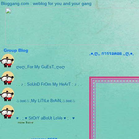
Bloggang.com : weblog for you and your gang
Group Blog
,●,ღ,, การรอคอย ,,ღ,●,
ღ๐ღ,,For My GuEsT,,ღ๐ღ
. . ♪ : SoUnD FrOm My HeArT : ♪ . .
♨з๐ε♨,My LiTtLe BrAiN,♨з๐ε♨
♥ . ; ♥ StOrY aBoUt LoVe ♥ ; . ♥