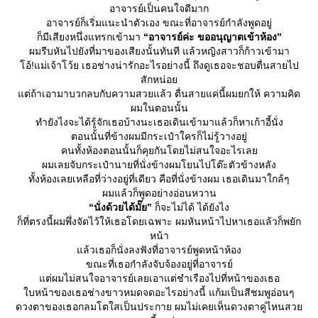
อาจารย์เป็นคนใจดีมาก
อาจารย์ก็เริ่มแนะนำตัวเอง ขณะที่อาจารย์กำลังพูดอยู่
ก็มีเสียงหนึ่งแทรกเข้ามา
“อาจารย์ค่ะ ขออนุญาตเข้าห้อง”
ผมรีบหันไปยังที่มาของเสียงนั้นทันที แล้วหญิงสาวก็ก้าวเข้ามา
อ้!แม่เจ้าโว้ย เธอช่างน่ารักอะไรอย่างนี้ ถึงดูเธอจะชอบตื่นสายไป
สักหน่อ
ต่ถ้าเอามาบวกลบกับความสวยแล้ว ตื่นสายแค่นี้ผมยกให้ ความคิด
ผมในตอนนั้น
ทำยังไงจะได้รู้จักเธอบ้างนะเธอเดินเข้ามาแล้วก็หาเก้าอี้นั่ง
ตอนนั้นที่ข้างผมมีกระเป๋าใครก็ไม่รู้วางอยู่
คนทั้งห้องตอนนั้นก็คุยกันโดยไม่สนใจอะไรเล
ผมเลยจับกระเป๋านายที่นั่งข้างผมโยนไปโต๊ะตัวข้างหลัง
ทั้งห้องเลยเหลือที่ว่างอยู่ที่เดียว คือที่นั่งข้างผม เธอเดินมาใกล้ๆ
ผมแล้วก็พูดอย่างอ่อนหวาน
“นั่งด้วยได้มั๊ย”
ก็จะไม่ได้ ได้ยังไง
ก็ที่ตรงนี้ผมพึ่งจัดไว้ให้เธอโดยเฉพาะ ผมหันหน้าไปหาเธอแล้วก็พยัก
หน้า
ล้วเธอก็นั่งลงฟังที่อาจารย์พูดหน้าห้อง
ขณะที่เธอกำลังจับจ้องอยู่ที่อาจารย์
ต่ผมไม่สนใจอาจารย์เลยเอาแต่ชำเรืองไปที่หน้าของเธอ
บหน้าของเธอช่างขาวหมดจดอะไรอย่างนี้ แก้มเป็นสีชมพูอ่อนๆ
ดวงตาของเธอกลมโตใสเป็นประกาย ผมไม่เคยเห็นดวงตาคู่ไหนสว