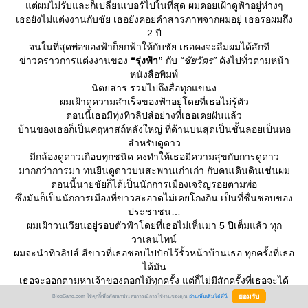
ต่ผมไม่รับและก็เปลี่ยนเบอร์ไปในที่สุด ผมคอยเฝ้าดูฟ้าอยู่ห่างๆ
เธอยังไม่แต่งงานกับชัย เธอยังคอยคำสารภาพจากผมอยู่ เธอรอผมถึง
2 ปี
จนในที่สุดพ่อของฟ้าก็ยกฟ้าให้กับชัย เธอคงจะลืมผมได้สักที
ข่าวคราวการแต่งงานของ
“รุ่งฟ้า”
กับ
“ชัยวัตร”
ดังไปทั่วตามหน้า
หนังสือพิมพ์
นิตยสาร รวมไปถึงสื่อทุกแขนง
ผมเฝ้าดูความสำเร็จของฟ้าอยู่โดยที่เธอไม่รู้ตัว
ตอนนี้เธอมีทุ่งทิวลิปส์อย่างที่เธอเคยฝันแล้ว
บ้านของเธอก็เป็นคฤหาสถ์หลังใหญ่ ที่ด้านบนสุดเป็นชั้นลอยเป็นหอ
สำหรับดูดาว
มีกล้องดูดาวเกือบทุกชนิด คงทำให้เธอมีความสุขกับการดูดาว
มากกว่าการมา ทนยืนดูดาวบนสะพานเก่าเก่า กับคนเดินดินเช่นผม
ตอนนี้นายชัยก็ได้เป็นนักการเมืองเจริญรอยตามพ่อ
ซึ่งมันก็เป็นนักการเมืองที่ขาวสะอาดไม่เคยโกงกิน เป็นที่ชื่นชอบของ
ประชาชน
ผมเฝ้าวนเวียนอยู่รอบตัวฟ้าโดยที่เธอไม่เห็นมา 5 ปีเต็มแล้ว ทุก
วาเลนไทน์
ผมจะนำทิวลิปส์ สีขาวที่เธอชอบไปปักไว้รั้วหน้าบ้านเธอ ทุกครั้งที่เธอ
ได้มัน
เธอจะออกตามหาเจ้าของดอกไม้ทุกครั้ง แต่ก็ไม่มีสักครั้งที่เธอจะได้
เห็นผม
BlogGang.com ใช้คุกกี้เพื่อพัฒนาประสบการณ์การใช้งานของคุณ
อ่านเพิ่มเติมได้ที่นี่