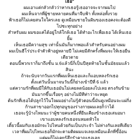
เธอ”
ผมเอาแต่กลัวกลัวว่าหากเธอรู้เธออาจจะจากผมไป
ผมเห็นจากที่ผู้ชายหลายคนที่มาจีบฟ้า ทั้งหล่อทั้งรว
ฟ้าเธอก็ไม่เคยสนใจใครเลย ดูเหมือนชายในฝันของเธอคงจะต้องดี
ไปซะทุกอย่าง
สำหรับผม ผมขอแค่ได้อยู่ใกล้ใกล้เธอ ได้ทำอะไรเพื่อเธอ ได้เห็นเธอ
ิ้ม
เห็นเธอมีความสุข เท่านั้นมันก็มากพอแล้วสำหรับคนอย่างผม
ผมเป็นฮีโร่ประจำตัวฟ้าอยู่หลายปี ไม่เคยมีสักครั้งที่ผมจะให้เธอยืน
เดียวดา
ตอนนี้พวกเราก็มาถึงชั้น ม.6แล้วนี่ก็เป็นปีสุดท้ายในชั้นมัธยมแล้ว
สินะ
ถ้าจะนับจากวันแรกที่ผมเห็นเธอและก็แอบหลงรักเธอ
ตั้งแต่วันนั้นมาจนวันนี้ก็ย่างเข้าปีที่ 6 แล้ว
ต่ความรักที่ผมมีให้กับเธอมันไม่เคยลดน้อยลงไปเลย ตรงกันข้าม
มันมากขึ้นเรื่อยๆ อย่างไม่มีทีท่าว่าจะหยุด
ต้นรักที่เธอได้ปลูกไว้ในใจผมอย่างไม่รู้ตัวตอนนี้มันดูเหมือนจะแผ่กิ่ง
ก้านสาขาออกไปทุกอนูของร่างกายผมเลยก็ว่าได้
เธอจะรู้บ้างไหมนะว่าผู้ชายคนหนึ่งที่ยืนเคียงข้างเธอเสมอมา
เขาแอบหลงรักเธอจนหมดหัวใจ
เดี๋ยวนี้ผมกับเธอมักจะไปไหนด้วยกันเป็นประจำ ไม่ห่างกันเลยทีเดียว
เวลาที่ผมไปไหนเธอก็มักจะตามติดผมแจเลยเหมือนเด็กที่ขี้อ้อน
ต่ผมก็ไม่เคยรู้สึกรำคาญเธอเล