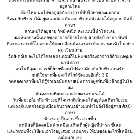
หลังจากวันนั้นก่อนที่อาจารย์จะติดป้ายประกาศชื่อนักเรียนว่าจะได้
อยู่สายไหน
ห้องไหน ผมไปขอดูผลกับอาจารย์ที่ปรึกษาของผมก่อน
ชื่อผมกับฟ้าเราได้อยู่คนละห้อง กันเลย ฟ้าเธอหัวอ่อนได้อยู่สาย ศิลป์-
ภาษา
ส่วนผมได้อยู่สาย วิทย์-คณิต คะแนนนี้นำโด่งเล
ผมเห็นอย่างนั้นเลยขออาจารย์ย้ายไปอยู่ สายศิลป์-ภาษา ทันที
ทีแรกอาจารย์ก็ไม่อยากให้ผมเปลี่ยนห้องอาจารย์บอกว่าคนหัวไวอย่าง
ผม เรียนสา
วิทย์-คณิต จะไปได้ไกลเลย แต่ผมก็ไม่ฟัง ขอร้องอาจารย์ด้วยเหตุผล
นานัปการ
จนในที่สุดอาจารย์ก็ย้ายชื่อผมไปห้องเดียวกันกับฟ้าเลยครับ
ผมดีใจมากที่ผมจะได้ใกล้ชิดเธออีกตั้ง 3 ปี
ก็ตลอดเวลาที่ผมได้รู้จักเธอมันกลายเป็นความผูกพันที่ฝังลึกอยู่ในใจ
ผม
มันคงยากที่ผมจะละสายตาจากเธอได้
วันที่ผมรอก็มาถึง ฟ้าเธอดีใจมากที่เห็นผมได้อยู่ห้องเดียวกับเธอ
ต่เธอก็แปลกใจอยู่เหมือนกันว่าคนอย่างผมทำไมถึงได้อยู่สาย ศิลป์-
ภาษา
ฟ้าเธอดูเป็นสาวขึ้น สวยขึ้น
ต่นิสัยก็ยังคงเป็นฟ้าเหมือนเดิมเด็กผู้หญิงที่น่ารัก ขี้เล่น
ละก็ชอบที่จะให้ผมเอาใจอยู่เสมอ เธอมักจะให้ผมชอบอะไรที่เหมือน
เหมือนกับเธอ