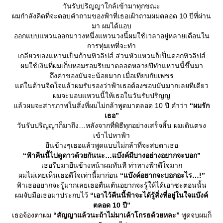
วันรับปริญญาใกล้เข้ามาทุกขณะ
ผมกำลังคิดที่จะตอบคำถามของฟ้าที่เธอเฝ้าถามผมตลอด 10 ปีที่ผ่าน
มา ผมได้แอบ
ออกแบบแหวนออกมาวงหนึ่งแหวนวงนี้ผมใช้เวลาอยู่หลายเดือนใน
การทุ่มเทที่จะทำ
เกลียวของแหวนเป็นก้านทิวลิปส์ ส่วนหัวแหวนก็เป็นดอกทิวลิปส์
ผมใช้เงินที่ผมเก็บหอมรอมริบมาตลอดหลายปีทำแหวนนี้ขึ้นมา
ถึงค่าของมันจะน้อยมาก เมื่อเทียบกับเพชร
ต่ในด้านจิตใจแล้วผมรับรองว่าฟ้าเธอต้องชอบมันมากเลยทีเดียว
ผมจะมอบแหวนนี้ให้เธอในวันรับปริญญ
ล้วผมจะสารภาพในสิ่งที่ผมไม่กล้าพูดมาตลอด 10 ปี คำว่า
“ผมรัก
เธอ”
วันรับปริญญาก็มาถึง…หลังจากที่พิธีทุกอย่างเสร็จสิ้น ผมเดินตรง
เข้าไปหาฟ้า
ืนข้างๆเธอแล้วพูดแบบไม่กล้าที่จะสบตาเธอ
“ฟ้าคืนนี้ไปดูดาวด้วยกันนะ…แบ๊งค์มีบางอย่างอยากจะบอก”
เธอรีบมายืนข้างหน้าผมทันที ท่าทางฟ้าดีใจมาก
ผมไม่เคยเห็นเธอดีใจเท่านี้มาก่อน
“แบ๊งค์อยากจะบอกอะไร…!”
ฟ้าเธออยากจะรู้มากเลยเธอตื่นเต้นอยากจะรู้ให้ได้เอาซะตอนนั้น
ผมจับมือเธอมาประกบไว้
“เอาไว้คืนนี้ฟ้าจะได้รู้สิ่งที่อยู่ในใจแบ๊งค์
ตลอด 10 ปี”
เธอจ้องตาผม
“สัญญาแล้วนะถ้าไม่มาเค้าโกรธด้วยหละ”
พูดจบผมก็