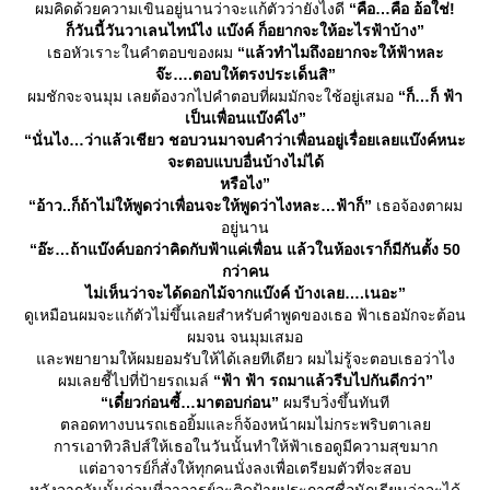
ผมคิดด้วยความเขินอยู่นานว่าจะแก้ตัวว่ายังไงดี
“คือ…คือ อ้อใช่!
ก็วันนี้วันวาเลนไทน์ไง แบ๊งค์ ก็อยากจะให้อะไรฟ้าบ้าง”
เธอหัวเราะในคำตอบของผม
“แล้วทำไมถึงอยากจะให้ฟ้าหละ
จ๊ะ….ตอบให้ตรงประเด็นสิ”
ผมชักจะจนมุม เลยต้องวกไปคำตอบที่ผมมักจะใช้อยู่เสมอ
“ก็…ก็ ฟ้า
เป็นเพื่อนแบ๊งค์ไง”
“นั่นไง…ว่าแล้วเชียว ชอบวนมาจบคำว่าเพื่อนอยู่เรื่อยเลยแบ๊งค์หนะ
จะตอบแบบอื่นบ้างไม่ได้
หรือไง”
“อ้าว..ก็ถ้าไม่ให้พูดว่าเพื่อนจะให้พูดว่าไงหละ…ฟ้าก็”
เธอจ้องตาผม
อยู่นาน
“อ๊ะ…ถ้าแบ๊งค์บอกว่าคิดกับฟ้าแค่เพื่อน แล้วในห้องเราก็มีกันตั้ง 50
กว่าคน
ไม่เห็นว่าจะได้ดอกไม้จากแบ๊งค์ บ้างเลย….เนอะ”
ดูเหมือนผมจะแก้ตัวไม่ขึ้นเลยสำหรับคำพูดของเธอ ฟ้าเธอมักจะต้อน
ผมจน จนมุมเสมอ
ละพยายามให้ผมยอมรับให้ได้เลยทีเดียว ผมไม่รู้จะตอบเธอว่าไง
ผมเลยชี้ไปที่ป้ายรถเมล์
“ฟ้า ฟ้า รถมาแล้วรีบไปกันดีกว่า”
“เดี๋ยวก่อนซี้…มาตอบก่อน”
ผมรีบวิ่งขึ้นทันที
ตลอดทางบนรถเธอยิ้มและก็จ้องหน้าผมไม่กระพริบตาเล
การเอาทิวลิปส์ให้เธอในวันนั้นทำให้ฟ้าเธอดูมีความสุขมาก
ต่อาจารย์ก็สั่งให้ทุกคนนั่งลงเพื่อเตรียมตัวที่จะสอบ