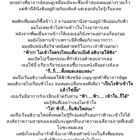
ทุกอย่างที่อาจารย์สอนดูเหมือนมันจะซึมเข้าสมองผมอย่างรวดเร็ว
ต่ฟ้านี่สินั่งฟังอยู่ด้วยกันแท้แท้ แต่เธอกลับไม่รู้เรื่องเล
พอพักเที่ยงผมก็ซื้อข้าว 2 จานออกมานั่งทานอยู่ม้าหินอ่อนกับฟ้า
ผมไม่เคยเข้าไปทานข้าวในโรงอาหารเล
หลังจากที่ผมยื่นจานข้าวให้เธอเธอก็นั่งทานอย่างเอร็ดอร่อ
ผมยังไม่ทานข้าวเพราะมีสิ่งที่ผมกังวลมากกว่า
ผมหยิบหนังสือวิชาคณิตศาสตร์ในกระเป๋าฟ้าออกมา
“ฟ้า!!! ไม่เข้าใจตรงไหนเดี๋ยวแบ๊งค์ อธิบายให้ฟัง”
ผมเปิดไปเรื่อยๆขณะที่กำลังรอคำตอบจากเธอ
เธอใช้นิ้วเรียวเรียวของเธอชี้มาบนหนังสืออย่างลังเล
“ก็..ก็….ทั้งหมดเลยแหละ”
ผมจึงเริ่มอธิบายทั้งหมดให้ฟ้าฟังชนิด copy ทุกคำที่อาจารย์พูด
ผมอธิบายไปเกือบชั่วโมง จนหมดเปลือกเลยทีเดียว
“เป็นไงฟ้าเข้าใจ
ล้วใช่มั๊ย”
เธอเริ่มมีอาการรังเรอีกแล้วครับท่าน
“ฟ้า….ฟ้า…. เข้าใจ..ก็ได้”
ผมรู้ทันทีเลยว่าเธอไม่เข้าใจ
“โธ่! ฟ้าก็…งั้นฟังใหม่นะ”
ผมจึงเริ่มอธิบายใหม่ทั้งหมดไม่รู้กี่รอบต่อกี่รอบกว่าฟ้าจะเข้าใจได้
สงสัยว่าความสวยของเธอมันจะดูดกลืนเอาความเฉลียวฉลาดที่เธอมี
ไปซะหมดเล
ต่ยังไงเธอก็น่ารักดี ยิ่งเวลาที่เธอทำหน้างงในสิ่งที่ผมสอน