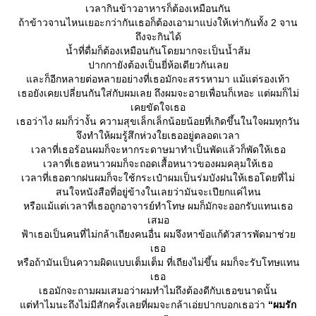
เวลากินข้าวอาหารก็ต้องเหมือนกัน
ถ้าข้าวจานไหนเยอะกว่ากันเธอก็ต้องเอามาแบ่งให้เท่ากันทั้ง 2 จาน
ถึงจะกินได้
น้ำที่ดื่มก็ต้องเหมือนกันโดยมากจะเป็นน้ำส้ม
ปากกายังต้องเป็นยี่ห้อเดียวกันเล
ละก็อีกหลายต่อหลายอย่างที่เธอมักจะสรรหามา แม้แต่รองเท้า
เธอยังเคยเปลี่ยนกันใส่กับผมเลย ถึงผมจะอายเพื่อนก็เหอะ แต่ผมก็ไม่
เคยขัดใจเธอ
เธอว่าไง ผมก็ว่างั้น ความสุขเล็กเล็กน้อยน้อยที่เกิดขึ้นในใจผมทุกวัน
จึงทำให้ผมรู้สึกห่วงใยเธออยู่ตลอดเวลา
เวลาที่เธอร้อนผมก็จะหากระดาษมาทำเป็นพัดแล้วก็พัดให้เธอ
เวลาที่เธอหนาวผมก็จะถอดเสื้อหนาวของผมคลุมให้เธอ
เวลาที่เธอตากฝนผมก็จะใช้กระเป๋าผมเป็นร่มบังฝนให้เธอโดยที่ไม่
สนใจหนังสือที่อยู่ข้างในเลยว่ามันจะเปียกแค่ไหน
หรือแม้แต่เวลาที่เธอถูกอาจารย์ทำโทษ ผมก็มักจะออกรับแทนเธอ
เสมอ
ฟ้าเธอเป็นคนที่ไม่กล้าเถียงคนอื่น ผมจึงหาข้อแก้ตัวสารพัดมาช่ว
เธอ
หรือถ้ามันเป็นความผิดแบบเต็มเต็ม ที่เถียงไม่ขึ้น ผมก็จะรับโทษแทน
เธอ
เธอมักจะถามผมเสมอว่าผมทำไมถึงต้องดีกับเธอขนาดนั้น
ต่ทำไมนะถึงไม่มีสักครั้งเลยที่ผมจะกล้าเอ่ยปากบอกเธอว่า
“ผมรัก