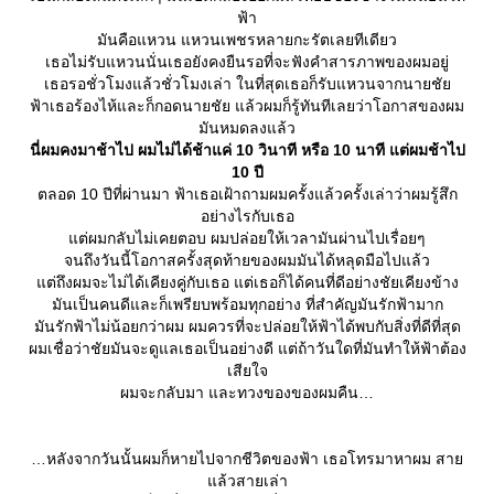
ฟ้า
มันคือแหวน แหวนเพชรหลายกะรัตเลยทีเดียว
เธอไม่รับแหวนนั่นเธอยังคงยืนรอที่จะฟังคำสารภาพของผมอยู่
เธอรอชั่วโมงแล้วชั่วโมงเล่า ในที่สุดเธอก็รับแหวนจากนายชั
ฟ้าเธอร้องไห้และก็กอดนายชัย แล้วผมก็รู้ทันทีเลยว่าโอกาสของผม
มันหมดลงแล้ว
นี่ผมคงมาช้าไป ผมไม่ได้ช้าแค่ 10 วินาที หรือ 10 นาที แต่ผมช้าไป
10 ปี
ตลอด 10 ปีที่ผ่านมา ฟ้าเธอเฝ้าถามผมครั้งแล้วครั้งเล่าว่าผมรู้สึก
อย่างไรกับเธอ
ต่ผมกลับไม่เคยตอบ ผมปล่อยให้เวลามันผ่านไปเรื่อยๆ
จนถึงวันนี้โอกาสครั้งสุดท้ายของผมมันได้หลุดมือไปแล้ว
ต่ถึงผมจะไม่ได้เคียงคู่กับเธอ แต่เธอก็ได้คนที่ดีอย่างชัยเคียงข้าง
มันเป็นคนดีและก็เพรียบพร้อมทุกอย่าง ที่สำคัญมันรักฟ้ามาก
มันรักฟ้าไม่น้อยกว่าผม ผมควรที่จะปล่อยให้ฟ้าได้พบกับสิ่งที่ดีที่สุด
ผมเชื่อว่าชัยมันจะดูแลเธอเป็นอย่างดี แต่ถ้าวันใดที่มันทำให้ฟ้าต้อง
เสียใจ
ผมจะกลับมา และทวงของของผมคืน
หลังจากวันนั้นผมก็หายไปจากชีวิตของฟ้า เธอโทรมาหาผม สา
ล้วสายเล่า