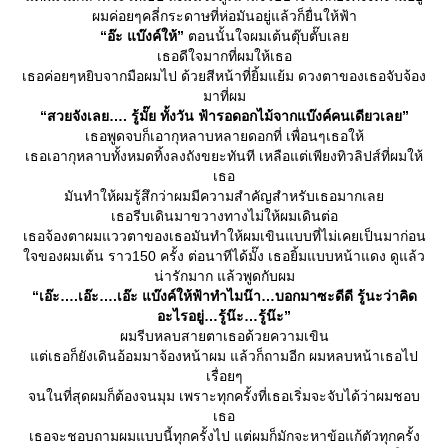
ผมค่อยๆคลี่กระดาษที่ห่อมันอยู่แล้วก็ยื่นให้ฟ้า
“อ๊ะ แบ๊งค์ให้”
ตอนนั้นใจผมเต้นตุ๊บตั๊บเล
เธอดีใจมากที่ผมให้เธอ
เธอค่อยๆหยิบจากมือผมไป ด้วยสีหน้าที่ยิ้มแย้ม ดวงตาของเธอจับจ้อง
มาที่ผม
“สวยจังเลย…. รู้มั๊ย ทั้งวัน ฟ้ารอดอกไม้จากแบ๊งค์คนเดียวเลย”
เธอพูดจบก็เอากุหลาบหลายดอกที่ เพื่อนๆเธอให้
เธอเอากุหลาบทั้งหมดทิ้งลงถังขยะทันที เหลือแต่เพียงทิวลิปส์ที่ผมให้
เธอ
มันทำให้ผมรู้สึกว่าผมมีความสำคัญสำหรับเธอมากเล
เธอรีบเดินมาขวางทางไม่ให้ผมเดินต่อ
เธอจ้องตาผมแววตาของเธอมันทำให้ผมเขินแบบที่ไม่เคยเป็นมาก่อน
จของผมเต้น ราว150 ครั้ง ต่อนาทีได้มั๊ง เธอยิ้มแบบหน้าแดง ดูแล้ว
น่ารักมาก แล้วพูดกับผม
“เอ๊ะ….เอ๊ะ….เอ๊ะ แบ๊งค์ให้ฟ้าทำไมน๊า…บอกมาซะดีดี รู้นะว่าคิด
อะไรอยู่…รู้น๊ะ…รู้น๊ะ”
ผมรีบหลบสายตาเธอด้วยความเขิน
ต่เธอก็ยังเดินอ้อมมาจ้องหน้าผม แล้วก็ถามอีก ผมหลบหน้าเธอไป
เรื่อยๆ
จนในที่สุดผมก็ต้องจนมุม เพราะทุกครั้งที่เธอเริ่มจะจับได้ว่าผมชอบ
เธอ
เธอจะชอบถามผมแบบนี้ทุกครั้งไป แต่ผมก็มักจะหาข้อแก้ตัวทุกครั้ง