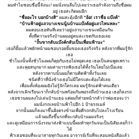
ผมทำไมชอบชื่อนี้จังนะ! ผมนั่งจนลืมไปเลยว่าเธอกำลังถามถึงชื่อผม
อยู่ เธอสะกิดผมอีก
“ชื่ออะไร บอกบ้างสิ”
ผมสะดุ้งอีกที
“อ้อ! เราชื่อ แบ๊งค์”
“บ้านฟ้าอยู่แถวบางเขนนู้นบ้านแบ๊งค์อยู่แถวไหนหละ”
ผมตอบเธอทันทีเลยว่าอยู่แถวบางเขนเหมือนกัน
ทั้งที่ความจริงบ้านผมอยู่คนละเขตกับเธอเล
“งั้นขากลับแบ๊งค์กลับเป็นเพื่อนฟ้านะ”
เธอก็ยิ้มแล้วพยักหน้าผมชอบรอยยิ้มของเธอจริงจริง หลังจากที่ผมรู้จัก
เธอ
ชั่วโมงนั้นทั้งชั่วโมงผมก็คุยกับเธอไม่หยุดเลย เธอเป็นคนพูดเพราะ
ละคุยสนุกมาก ผมสามารถฟังเธอได้ทั้งวันโดยไม่เบื่อเล
หลังจากคาบนั้นผมก็ตามติดฟ้าทั้งวันเล
ชนิดที่ว่าที่นั่งข้างเธอไม่มีใครแตะต้องได้เล
เพื่อนทั้งห้องผมยังไม่รู้จักใครเลย ผมรู้จักแต่ฟ้าคนเดียว
หลังจากเลิกเรียนเราก็กลับบ้านพร้อมกันพอรถถึงบ้านเธอ เธอก็ลงรถ
เธอชวนผมลงไปเล่นบ้านเธอ แต่ผมก็ส่ายหน้ากลัวว่าพ่อเธอจะว่า
ผมนั่งรถเลยบ้านฟ้าไปอีก 1 ป้ายรถเมล์
จากนั้นผมก็ลงมาขึ้นฝั่งตรงข้ามเพื่อตีรถกลับไปลงโรงเรียน
ล้วผมถึงขึ้นรถที่จะกลับบ้านผมจริงๆ
ละดูเหมือนการนั่งรถมาส่งฟ้าแบบนี้ผมทำทุกวันจนเป็นนิสัยเลยก็ว่า
ได้
ฟ้าเธอชอบที่จะมาสายทุกวันเลย อาจารย์เริ่มที่จะสอนหนังสือแล้ว