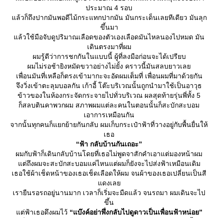
ประมาณ 4 รอบ
ล้วก็ถึงปากมันพอดีไม้กระแทกปากมัน มันกระเด็นเลยทีเดียว มันลุก
ขึ้นมา
ล้วใช้มือจับดูปริมาณเลือดของตัวเองเลือดมันไหลนองไปหมด มัน
เดินตรงมาที่ผม
ผมรู้ดีว่าการชกกันในแบบนี้ ผู้ที่ลงมือก่อนจะได้เปรียบ
ผมไม่รอช้ายิงหมัดขวาอย่างไม่ยั้ง คราวนี้มันสลบยาวเล
เพื่อนมันที่เหลือก็ตรงเข้ามากะจะอัดผมเต็มที่ เพื่อนผมที่มาด้วยกัน
จึงวิ่งเข้าตะลุมบอลกัน เก้าอี้ โต๊ะบริเวณนั้นถูกนำมาใช้เป็นอาวุธ
ข้าวของในห้องกระจัดกระจายไปทั่วบริเวณ ผลสุดท้ายรุ่นพี่ทั้ง 5
ก็สลบตินคาพวกผม สภาพผมแต่ละคนในตอนนั้นก็สะบักสะบอม
เอาการเหมือนกัน
จากนั้นทุกคนก็แยกย้ายกันกลับ ผมเก็บกระเป๋าฟ้าที่วางอยู่กับพื้นยื่นให้
เธอ
“ฟ้า กลับบ้านกันเถอะ”
ผมกับฟ้าก็เดินกลับบ้านโดยที่เธอไม่พูดจาสักคำเอาแต่มองหน้าผม
ต่ถึงผมจะสะบักสะบอมแค่ไหนแต่ผมก็ยังจะไปส่งฟ้าเหมือนเดิม
เธอใช้ผ้าเช็ดหน้าของเธอเช็ดเลือดให้ผม จนผ้าของเธอเปลี่ยนเป็นสี
ดงเล
เรายืนรอรถอยู่นานมาก เวลาก็เริ่มจะมืดแล้ว จนรถมา ผมเดินจะไป
ขึ้น
ต่ฟ้าเธอดึงผมไว้
“แบ๊งค์อย่าพึ่งกลับไปดูดาวเป็นเพื่อนฟ้าหน่อย”