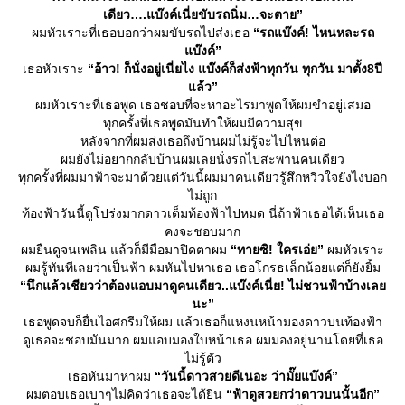
เดียว….แบ๊งค์เนี่ยขับรถนิ่ม…จะตาย”
ผมหัวเราะที่เธอบอกว่าผมขับรถไปส่งเธอ
“รถแบ๊งค์! ไหนหละรถ
บ๊งค์”
เธอหัวเราะ
“อ้าว! ก็นั่งอยู่เนี่ยไง แบ๊งค์ก็ส่งฟ้าทุกวัน ทุกวัน มาตั้ง8ปี
ล้ว”
ผมหัวเราะที่เธอพูด เธอชอบที่จะหาอะไรมาพูดให้ผมขำอยู่เสมอ
ทุกครั้งที่เธอพูดมันทำให้ผมมีความสุข
หลังจากที่ผมส่งเธอถึงบ้านผมไม่รู้จะไปไหนต่อ
ผมยังไม่อยากกลับบ้านผมเลยนั่งรถไปสะพานคนเดียว
ทุกครั้งที่ผมมาฟ้าจะมาด้วยแต่วันนี้ผมมาคนเดียวรู้สึกหวิวใจยังไงบอก
ไม่ถูก
ท้องฟ้าวันนี้ดูโปร่งมากดาวเต็มท้องฟ้าไปหมด นี่ถ้าฟ้าเธอได้เห็นเธอ
คงจะชอบมาก
ผมยืนดูจนเพลิน แล้วก็มีมือมาปิดตาผม
“ทายซิ! ใครเอ่ย”
ผมหัวเราะ
ผมรู้ทันทีเลยว่าเป็นฟ้า ผมหันไปหาเธอ เธอโกรธเล็กน้อยแต่ก็ยังยิ้ม
“นึกแล้วเชียวว่าต้องแอบมาดูคนเดียว..แบ๊งค์เนี่ย! ไม่ชวนฟ้าบ้างเล
นะ”
เธอพูดจบก็ยื่นไอศกรีมให้ผม แล้วเธอก็แหงนหน้ามองดาวบนท้องฟ้า
ดูเธอจะชอบมันมาก ผมแอบมองใบหน้าเธอ ผมมองอยู่นานโดยที่เธอ
ไม่รู้ตัว
เธอหันมาหาผม
“วันนี้ดาวสวยดีเนอะ ว่ามั๊ยแบ๊งค์”
ผมตอบเธอเบาๆไม่คิดว่าเธอจะได้ยิน
“ฟ้าดูสวยกว่าดาวบนนั้นอีก”