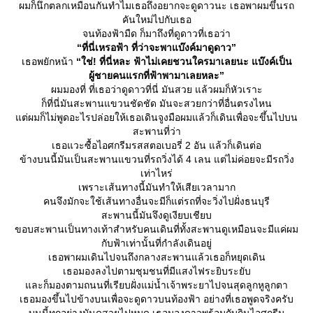
ผมก็นึกตลกเหมือนกันทำไมเธอถึงอยากจะดูดาวนะ เธอพาผมขึ้นรถ
คันใหม่ไปกับเธอ
จนท้องฟ้ามืด ก็มาถึงที่ดูดาวที่เธอว่า
“ที่นี่เหรอฟ้า ที่ว่าจะพาแบ๊งค์มาดูดาว”
เธอพยักหน้า
“ใช่! ที่นี่หละ ฟ้าไม่เคยชวนใครมาเลยนะ แบ๊งค์เป็น
ผู้ชายคนแรกที่ฟ้าพามาเลยหละ”
ผมมองที่ ที่เธอว่าดูดาวที่นี่ มันสวย แล้วผมก็หัวเราะ
ก็ที่นี่มันสะพานแขวนชัดชัด มันจะสวยกว่าที่อื่นตรงไหน
ต่ผมก็ไม่พูดอะไรปล่อยให้เธอเดินจูงมือผมแล้วก็เดินเพื่อจะขึ้นไปบน
สะพานที่ว่า
เธอแวะซื้อไอศกรีมรสสตอเบอรี่ 2 อัน แล้วก็เดินต่อ
ข้างบนนี้มันเป็นสะพานแขวนที่รถวิ่งได้ 4 เลน แต่ไม่ค่อยจะมีรถวิ่ง
เท่าไหร่
เพราะเส้นทางนี้มันทำให้เสียเวลามาก
คนจึงมักจะใช้เส้นทางอื่นจะมีก็แต่รถที่จะวิ่งไปฝั่งธนบุรี
สะพานนี้มันจึงดูเงียบเชียบ
ขอบสะพานเป็นทางเท้าสำหรับคนเดินที่ทั้งสะพานดูเหมือนจะมีแค่ผม
กับฟ้าเท่านั้นที่กำลังเดินอยู่
เธอพาผมเดินไปจนถึงกลางสะพานแล้วเธอก็หยุดเดิน
เธอมองลงไปตามชุมชนที่มีแสงไฟระยิบระยับ
ละก็มองตามถนนที่เรียบฝั่งแม่น้ำเจ้าพระยาไปจนสุดลูกหูลูกตา
เธอมองขึ้นไปข้างบนเพื่อจะดูดาวบนท้องฟ้า อย่างที่เธอพูดจริงครับ