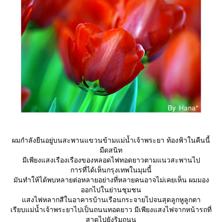
ผมกำลังยืนอยู่บนสะพานแขวนข้ามแม่น้ำเจ้าพระยา ท้องฟ้าในคืนนี้
มืดสนิท
มีเพียงแสงเรืองเรืองของหลอดไฟทอดยาวตามแนวสะพานไป
การที่ได้เห็นกรุงเทพในมุมนี้
มันทำให้ได้พบหลายต่อหลายอย่างที่หลายคนอาจไม่เคยเห็น ผมมอง
ออกไปในย่านชุมชน
สงไฟหลากสีในอาคารบ้านเรือนกระจายไปจนสุดลูกหูลูกตา
เรียบแม่น้ำเจ้าพระยาไปเป็นถนนทอดยาว มีเพียงแสงไฟจากหน้ารถที่
สาดไปยังริมถนน