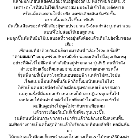
ล้วผมก็ได้ยินเสียงคนเถียงกันอยู่ห้องถัดไป ทีแรกผมก็ไม่สนใจ
เพราะอะไรที่มันไม่ใช่เรื่องของผม ผมจะไม่เข้าไปยุ่งเด็ดขาด
หรือแม้แต่แค่สนใจที่จะฟัง แต่พอเสียงมันเริ่มชัดขึ้น
คราวนี้ผมสนใจขึ้นมาทันที
มันเป็นเสียงของฟ้าที่มีเสียงผู้ชายประมาณ 5-6คนกำลังรุมต่อว่าเธอ
บบที่ไม่ปล่อยให้เธอพูดเล
ผมลุกขึ้นทันทีหยิบไม้เบสบอลที่วางอยู่หลังห้องแล้วเดินไปยังที่มาของ
เสียง
เพื่อนผมที่นั่งด้วยกันมันก็ตามมาทันที
“มีอะไรว่ะ แบ๊งค์!”
“ตามผมมา”
ผมพูดพร้อมกับเร่งฝีเท้า พอผมเดินไปถึงจุดเกิดเหตุ
อย่างที่คิดไว้ไม่มีผิดฟ้ากำลังยืนอยู่ท่ามกลาง รุ่นพี่ 5 คนที่กำลัง
ด่าเธอด้วยเรื่องที่ผมคอยช่วยเธอมาหลายต่อหลายครั้ง
ก็รุ่นพี่นายที่เป็นหัวโจกมันแอบชอบฟ้า แต่ฟ้าไม่สนใจมัน
เรื่องแบบนี้มันเกิดขึ้นกับฟ้ากี่ครั้งผมนับแทบไม่ไหว
ก็ฟ้าเป็นคนสวยนี่ครับก็ต้องมีคนรุมชอบเธอเป็นธรรมดา
ต่ทุกครั้งที่มีคนบอกรักเธอ เธอก็มักจะปฏิเสธทุกครั้งไป
ผมปล่อยให้มันด่าฟ้าต่อไปโดยที่ผมยังไม่ผลีผลามเข้าไป
ผมยืนดูอย่างไม่พูดไม่จากับพวกเพื่อนผม
ล้วการเถียงกันมันก็เริ่มที่จะรุนแรงขึ้น
รุ่นพี่คนหนึ่งมันกระชากกระเป๋าฟ้าแล้วก็ผลักเธอล้มลงกับพื้น
ผมฟิตร่างกายเป็นครั้งสุดท้ายแล้วก็เรียกนายที่มันผลักฟ้า พอมันหัน
มา
ไม้เบสบอลในมือผมก็ถูกขว้างออกไปอย่างเต็มแรงไม้หมุน360องศา