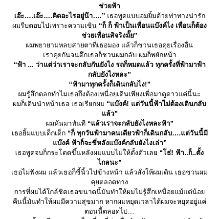
ช่วยฟ้า
เอ๊ะ….เอ๊ะ….คิดอะไรอยู่น๊า….”
เธอพูดแบบอมยิ้มด้วยท่าทางน่ารัก
ผมรีบตอบไปเพราะความเขิน
“ก็ ก็ ฟ้าเป็นเพื่อนแบ๊งค์ไง เพื่อนก็ต้อง
ช่วยเพื่อนสิจริงมั๊ย”
ผมพยายามหลบสายตาที่เธอมอง แล้วก็ชวนเธอคุยเรื่องอื่น
เราคุยกันจนดึกเธอก็ชวนผมกลับ ผมก็พยักหน้า
“ฟ้า ... ว่าแต่ว่าเราจะกลับกันยังไง รถก็หมดแล้ว ทุกครั้งที่ฟ้ามาฟ้า
กลับยังไงหละ”
“ฟ้ามาทุกครั้งก็เดินกลับไง!”
ผมรู้สึกตลกทำไมเธอถึงต้องเหนื่อยเดินเพียงเพื่อมาดูดาวแค่นี้นะ
ผมก็เดินนำหน้าเธอ เธอเรียกผม
“แบ๊งค์! แต่วันนี้ฟ้าไม่ต้องเดินกลับ
ล้ว”
ผมหันมาทันที
“แล้วเราจะกลับยังไงหละฟ้า”
เธอยิ้มแบบเด็กเด็ก
“ก็ ทุกวันฟ้ามาคนเดียวฟ้าก็เดินกลับ….แต่วันนี้มี
บ๊งค์ ฟ้าก็จะขี่หลังแบ๊งค์กลับยังไงเล่า”
เธอพูดจบก็กระโดดขึ้นหลังผมแบบไม่ให้ตั้งตัวเล
“โธ่! ฟ้า..ก็..ตั้ง
ไกลนะ”
เธอไม่ฟังผม แล้วเธอก็ชี้นิ้วไปข้างหน้า แล้วสั่งให้ผมเดิน เธอชวนผม
คุยตลอดทาง
การที่ผมได้ใกล้ชิดเธอขนาดนี้มันทำให้ผมไม่รู้สึกเหนื่อยแม้แต่น้อ
คืนนี้มันทำให้ผมมีความสุขมาก หากผมหยุดเวลาได้ผมจะหยุดอยู่แค่
ตอนนี้ตลอดไป