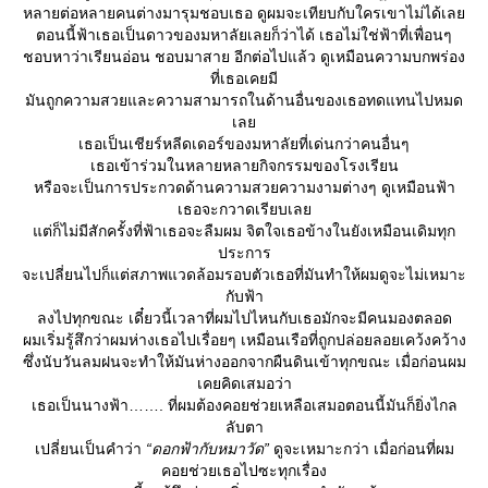
หลายต่อหลายคนต่างมารุมชอบเธอ ดูผมจะเทียบกับใครเขาไม่ได้เล
ตอนนี้ฟ้าเธอเป็นดาวของมหาลัยเลยก็ว่าได้ เธอไม่ใช่ฟ้าที่เพื่อนๆ
ชอบหาว่าเรียนอ่อน ชอบมาสาย อีกต่อไปแล้ว ดูเหมือนความบกพร่อง
ที่เธอเคยมี
มันถูกความสวยและความสามารถในด้านอื่นของเธอทดแทนไปหมด
เล
เธอเป็นเชียร์หลีดเดอร์ของมหาลัยที่เด่นกว่าคนอื่นๆ
เธอเข้าร่วมในหลายหลายกิจกรรมของโรงเรียน
หรือจะเป็นการประกวดด้านความสวยความงามต่างๆ ดูเหมือนฟ้า
เธอจะกวาดเรียบเล
ต่ก็ไม่มีสักครั้งที่ฟ้าเธอจะลืมผม จิตใจเธอข้างในยังเหมือนเดิมทุก
ประการ
จะเปลี่ยนไปก็แต่สภาพแวดล้อมรอบตัวเธอที่มันทำให้ผมดูจะไม่เหมาะ
กับฟ้า
ลงไปทุกขณะ เดี๋ยวนี้เวลาที่ผมไปไหนกับเธอมักจะมีคนมองตลอด
ผมเริ่มรู้สึกว่าผมห่างเธอไปเรื่อยๆ เหมือนเรือที่ถูกปล่อยลอยเคว้งคว้าง
ซึ่งนับวันลมฝนจะทำให้มันห่างออกจากผืนดินเข้าทุกขณะ เมื่อก่อนผม
เคยคิดเสมอว่า
เธอเป็นนางฟ้า……. ที่ผมต้องคอยช่วยเหลือเสมอตอนนี้มันก็ยิ่งไกล
ลับตา
เปลี่ยนเป็นคำว่า
“ดอกฟ้ากับหมาวัด”
ดูจะเหมาะกว่า เมื่อก่อนที่ผม
คอยช่วยเธอไปซะทุกเรื่อง