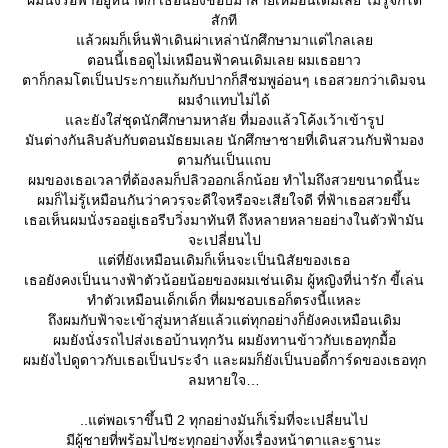
ผมนั่งรอฟ้าอยู่หน้าตึก เธอนี้ยังชอบมาสายเหมือนเดิมเลย ไม่รู้จักโต
สักที
ล้วผมก็เห็นฟ้าเดินผ่าเหล่านักศึกษามาแต่ไกลเล
ตอนนี้เธอดูไม่เหมือนฟ้าคนเดิมเลย ผมเธอยาว
ตาก็กลมโตเป็นประกายแก้มกับปากก็สีชมพูอ่อนๆ เธอสวยกว่าเดิมจน
ผมจำแทบไม่ได้
ละยังใส่ชุดนักศึกษามหาลัย ที่มองแล้วโค้งเว้าเข้ารูป
มันต่างกันลิบลับกับตอนมัธยมเลย นักศึกษาชายที่เดินสวนกับฟ้ามอง
ตามกันเป็นแถบ
ผมของเธอเวลาที่ต้องลมก็ปลิวออกเล็กน้อย ทำไมถึงสวยขนาดนี้นะ
ผมก็ไม่รู้เหมือนกันว่าควรจะดีใจหรือจะเสียใจดี ที่ฟ้าเธอสวยขึ้น
เธอเห็นผมนั่งรออยู่เธอรีบวิ่งมาทันที ถึงหลายหลายอย่างในตัวฟ้ามัน
จะเปลี่ยนไป
ต่ที่ยังเหมือนเดิมก็เห็นจะเป็นนิสัยของเธอ
เธอยังคงเป็นนางฟ้าตัวน้อยน้อยของผมเช่นเดิม ผู้หญิงที่น่ารัก ขี้เล่น
ทำตัวเหมือนเด็กเด็ก ที่ผมชอบเธอก็ตรงนี้แหละ
ถึงผมกับฟ้าจะเข้าสู่มหาลัยแล้วแต่ทุกอย่างก็ยังคงเหมือนเดิม
ผมยังนั่งรถไปส่งเธอบ้านทุกวัน ผมยังทานข้าวกับเธอทุกมื้อ
ผมยังไปดูดาวกับเธอเป็นประจำ และผมก็ยังเป็นบอดี้การ์ดของเธอทุก
ลมหายใจ
..แต่พอเราขึ้นปี 2 ทุกอย่างมันก็เริ่มที่จะเปลี่ยนไป
มีผู้ชายที่พร้อมไปซะทุกอย่างทั้งเรื่องหน้าตาและฐานะ