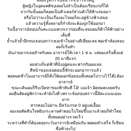
ผมยิ่งรู้สึกว่าเธอน่ารักเข้าไปใหญ่
ผู้หญิงในอุดมคติของผมไม่จำเป็นต้องเรียนเก่งก็ได้
จากวันนั้นผมก็คอยเป็นติวเตอร์ส่วนตัวให้ฟ้าเสมอมา
หรือไม่ว่าจะเป็นเรื่องอะไรผมก็จะอยู่ข้างฟ้าเสมอ
ล้วความรู้ทั้งหลายก็กำลังจะต้องถูกใช้ออกมา
วันนี้อาจารย์สอบเก็บคะแนนพวกเราก่อนที่จะสอบผมก็ติวให้ฟ้าอย่าง
เต็มที่
้ำแล้วย้ำอีกจนเธอบอกว่าเธอเข้าใจอย่างดีเยี่ยมเลย พอเข้าห้องสอบ
ผมก็เริ่มทำ
มันง่ายมากเลยสำหรับผม อาจารย์ให้เวลา 1 ช.ม. แต่ผมเสร็จตั้งแต่
20 นาทีแรก
ผมห่วงก็แต่ฟ้าที่นั่งอยู่คนละฟากกับผมเล
สีหน้าของเธอตอนนี้ชักจะออกอาการแล้ว
พอหมดชั่วโมงอาจารย์ก็สั่งให้ผมยกข้อสอบทั้งหมดไปวางไว้โต๊ะห้อง
อาจารย์
ขณะเดินผมก็รีบเปิดหาของฟ้าทันที โอ้! แม่เจ้า ผิดหมดเลยครับ
ผมยืนคิดอยู่พักว่าจะทำยังไงดี เพราะข้อสอบคราวนี้มีคะแนนเยอะ
มาก
หากสอบไม่ผ่าน มีหวังเกรด 0 อยู่แค่เอื้อม
ผมเลยตัดสินใจหยิบกระดาษคำตอบใบใหม่ขึ้นมาแล้วผมก็ทำใหม่
ทั้งหมดอย่างรวดเร็ว
ระหว่างทื่ทำก็ต้องคอยระวังอาจารย์เหมือนกัน พอผมทำเสร็จ ก็เขียน
ชื่อฟ้าลงไป