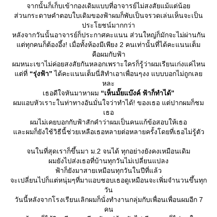
จากนั้นก็เก็บเข้ากองเดิมแบบที่อาจารย์ไม่สงสัยแม้แต่น้อ
ส่วนกระดาษคำตอบใบเดิมของฟ้าผมก็พับเป็นจรวดเล่นเห็นจะเป็น
ประโยชน์มากกว่า
หลังจากวันนั้นอาจารย์ก็ประกาศคะแนน ส่วนใหญ่ก็มักจะไม่ผ่านกัน
ต่ทุกคนก็ต้องอึ้ง! เมื่อทั้งห้องมีเพียง 2 คนเท่านั้นที่ได้คะแนนเต็ม
คือผมกับฟ้า
ผมหนะเขาไม่ค่อยสงสัยกันหลอกเพราะใครก็รู้ว่าผมเรียนเก่งแค่ไหน
ต่ที่
“รุ่งฟ้า”
ได้คะแนนเต็มนี่สิทำเอาเพื่อนๆงง แบบบอกไม่ถูกเล
หละ
เธอดีใจหันมาหาผม
“เห็นมั๊ยแบ๊งค์ ฟ้าก็ทำได้”
ผมแอบหัวเราะในท่าทางอันมั่นใจว่าทำได้! ของเธอ แต่ปากผมก็ชม
เธอ
ผมไม่เคยบอกกับฟ้าสักคำว่าผมเป็นคนแก้ข้อสอบให้เธอ
ละผมก็ยังใช้วิธีนี้ช่วยเหลือเธอหลายต่อหลายครั้งโดยที่เธอไม่รู้ตัว
จนในที่สุดเราก็ขึ้นมา ม.2 จนได้ ทุกอย่างยังคงเหมือนเดิม
ผมยังไปส่งเธอที่บ้านทุกวันไม่เปลี่ยนแปลง
ฟ้าก็ยังมาสายเหมือนทุกวันในปีที่แล้ว
จะเปลี่ยนไปก็แต่หนุ่มๆที่มาแอบชอบเธอดูเหมือนจะเพิ่มจำนวนขึ้นทุก
วัน
วันนี้หลังจากโรงเรียนเลิกผมก็นั่งทำงานกลุ่มกับเพื่อนเพื่อนผมอีก 7
คน