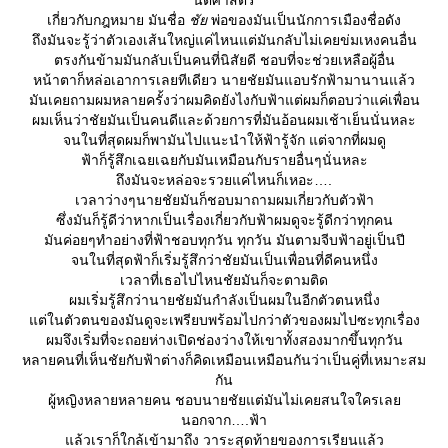
นิติศาสตร์
เกี่ยวกับกฎหมาย มันชื่อ
ชั
พ่อของมันเป็นนักการเมืองชื่อดัง
ถึงมันจะรู้ว่าตัวเองเส้นใหญ่แค่ไหนแต่มันกลับไม่เคยข่มเหงคนอื่น
ตรงกันข้ามมันกลับเป็นคนที่นิสัยดี ชอบที่จะช่วยเหลือผู้อื่น
หน้าตาก็หล่อเอาการเลยทีเดียว นายชัยมันแอบรักฟ้ามานานแล้ว
มันเคยถามผมหลายครั้งว่าผมคิดยังไงกับฟ้าแต่ผมก็ตอบว่าแค่เพื่อน
ผมเห็นว่าชัยมันเป็นคนดีและด้วยการที่มันอ้อนผมเช้าเย็นนั่นหละ
จนในที่สุดผมก็พามันไปแนะนำให้ฟ้ารู้จัก แต่จากที่ผมดู
ฟ้าก็รู้สึกเฉยเฉยกับมันเหมือนกับรายอื่นๆนั่นหละ
ถึงมันจะหล่อจะรวยแค่ไหนก็เหอะ….
เวลาว่างๆนายชัยมันก็ชอบมาถามผมเกี่ยวกับตัวฟ้า
ซึ่งมันก็รู้ดีว่าหากเป็นเรื่องเกี่ยวกับฟ้าผมดูจะรู้ดีกว่าทุกคน
มันค่อยๆทำอย่างที่ฟ้าชอบทุกวัน ทุกวัน มันตามจีบฟ้าอยู่เป็นปี
จนในที่สุดฟ้าก็เริ่มรู้สึกว่าชัยมันเป็นเพื่อนที่ดีคนหนึ่ง
เวลาที่เธอไปไหนชัยมันก็จะตามติด
ผมเริ่มรู้สึกว่านายชัยมันกำลังเป็นผมในอีกตัวตนหนึ่ง
ต่ในตัวตนของมันดูจะเพรียบพร้อมไปกว่าตัวของผมไปซะทุกเรื่อง
ผมจึงเริ่มที่จะถอยห่างเปิดช่องว่างให้เขาทั้งสองมากขึ้นทุกวัน
หลายคนที่เห็นชัยกับฟ้าต่างก็คิดเหมือนเหมือนกันว่าเป็นคู่ที่เหมาะสม
กัน
ผู้หญิงหลายหลายคน ชอบนายชัยแต่มันไม่เคยสนใจใครเล
นอกจาก….ฟ้า
ล้วเราก็ใกล้เข้ามาถึง วาระสุดท้ายของการเรียนแล้ว