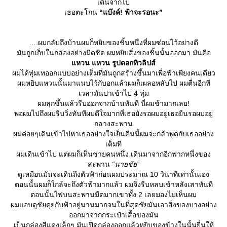
เดินจากไป
เธอตะโกน
“แบ๊งค์! ฟ้าจะรอนะ”
.ผมกลับถึงบ้านผมก็หยิบของชิ้นหนึ่งที่ผมซ่อนไว้อย่างดี
มันถูกเก็บในกล่องอย่างมิดชิด ผมหยิบสิ่งของชิ้นนั้นออกมา มันคือ
หวน แหวน รูปดอกทิวลิปส์
ผมได้ทุ่มเทออกแบบอย่างเต็มที่มันถูกสร้างขึ้นมาเพื่อฟ้าเพียงคนเดียว
ผมหยิบแหวนนั้นมาแนบไว้กับอกแล้วผมก็เผลอหลับไป ผมตื่นอีกที
เวลามันปาเข้าไป 4 ทุ่ม
ผมลุกขึ้นแล้วรีบออกจากบ้านทันที นี่ผมช้ามากเลย!
พอผมไปถึงผมรีบวิ่งทันทีผมดีใจมากที่เธอยังรอผมอยู่เธอยืนรอผมอยู่
กลางสะพาน
ผมค่อยๆเดินเข้าไปหาเธออย่างใจเย็นคืนนี้ผมจะกล้าพูดกับเธออย่าง
เต็มที
ผมเดินเข้าไป แต่ผมก็เห็นชายคนหนึ่ง เดินมาจากอีกฟากหนึ่งของ
สะพาน
“นายชัย”
ดูเหมือนมันจะเดินถึงตัวฟ้าก่อนผมประมาณ 10 วินาทีเท่านั้นเอง
ตอนนั้นผมก็ใกล้จะถึงตัวฟ้ามากแล้ว ผมจึงรีบหลบเข้าหลังเสาทันที
ตอนนั้นไฟบนสะพานมืดมากเขาทั้ง 2 เลยมองไม่เห็นผม
ผมแอบดูชัยคุยกับฟ้าอยู่นานมากจนในที่สุดชัยมันเอาสิ่งของบางอย่าง
ออกมาจากกระเป๋าเสื้อของมัน
เป็นกล่องสีแดงเล็กๆ มันเปิดกล่องออกแล้วหยิบของข้างในนั้นยื่นให้