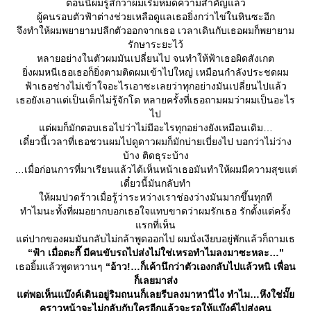
ตอนนี้ผมรู้สึกว่าผมเริ่มหมดความสำคัญแล้ว
ผู้คนรอบตัวฟ้าต่างช่วยเหลือดูแลเธอยิ่งกว่าไข่ในหินซะอีก
จึงทำให้ผมพยายามปลีกตัวออกจากเธอ เวลาเดินกับเธอผมก็พยายาม
รักษาระยะไว้
หลายอย่างในตัวผมมันเปลี่ยนไป จนทำให้ฟ้าเธอผิดสังเกต
ิ่งผมหนีเธอเธอก็ยิ่งตามติดผมเข้าไปใหญ่ เหมือนกำลังประชดผม
ฟ้าเธอช่างไม่เข้าใจอะไรเอาซะเลยว่าทุกอย่างมันเปลี่ยนไปแล้ว
เธอยังเอาแต่เป็นเด็กไม่รู้จักโต หลายครั้งที่เธอถามผมว่าผมเป็นอะไร
ไป
ต่ผมก็มักตอบเธอไปว่าไม่มีอะไรทุกอย่างยังเหมือนเดิม
เดี๋ยวนี้เวลาที่เธอชวนผมไปดูดาวผมก็มักบ่ายเบี่ยงไป บอกว่าไม่ว่าง
บ้าง ติดธุระบ้าง
เมื่อก่อนการที่มาเรียนแล้วได้เห็นหน้าเธอมันทำให้ผมมีความสุขแต่
เดี๋ยวนี้มันกลับทำ
ห้ผมปวดร้าวเมื่อรู้ว่าระหว่างเราช่องว่างมันมากขึ้นทุกที
ทำไมนะทั้งที่ผมอยากบอกเธอใจแทบขาดว่าผมรักเธอ รักตั้งแต่ครั้ง
รกที่เห็น
ต่ปากของผมมันกลับไม่กล้าพูดออกไป ผมนั่งเงียบอยู่พักแล้วก็ถามเธ
“ฟ้า เมื่อตะกี๊ มีคนขับรถไปส่งไม่ใช่เหรอทำไมลงมาซะหละ…”
เธอยิ้มแล้วพูดหวานๆ
“อ้าว!…ก็เค้านึกว่าตัวเองกลับไปแล้วหนิ เพื่อน
ก็เลยมาส่ง
ต่พอเห็นแบ๊งค์เดินอยู่ริมถนนก็เลยรีบลงมาหานี่ไง ทำไม…หึงใช่มั๊
คราวหน้าจะไม่กลับกับใครอีกแล้วจะรอให้แบ๊งค์ไปส่งคน