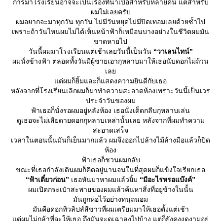
การมาโรงเรียนอาจจะเป็นเรื่องที่น่าเบื่อสำหรับหลายคน แต่สำหรับ
ผมไม่เลยครับ
ผมอยากจะมาทุกวัน ทุกวัน ไม่มีวันหยุดไม่มีปิดเทอมเลยด้วยซ้ำไป
เพราะถ้าวันไหนผมไม่ได้เห็นหน้าฟ้าก็เหมือนบางอย่างในชีวิตผมมัน
ขาดหายไป
วันนี้ผมมาโรงเรียนแต่เช้าเลยวันนี้เป็นวัน
“วาเลนไทน์”
ผมนั่งข้างฟ้า ตลอดทั้งวันมีผู้ชายเอากุหลาบมาให้เธอนับดอกไม่ถ้วน
เล
ต่ผมก็ยิ้มและก็แสดงความยินดีกับเธอ
หลังจากที่โรงเรียนเลิกผมก็มาทำความสะอาดห้องเพราะวันนี้เป็นเวร
ประจำวันของผม
ฟ้าเธอก็นั่งรอผมอยู่หลังห้อง เธอนั่งเด็ดกลีบกุหลาบเล่น
ดูเธอจะไม่เสียดายดอกกุหลาบเหล่านั้นเลย หลังจากที่ผมทำความ
สะอาดเสร็จ
เวลาในตอนนั้นมันก็เย็นมากแล้ว ผมจึงออกไปล้างไม้ล้างมือแล้วก็ปิด
ห้อง
ฟ้าเธอก็ชวนผมกลับ
ขณะที่เธอกำลังเดินผมก็คิดอยู่นานจนในที่สุดผมก็แข็งใจเรียกเธอ
“ฟ้าเดี๋ยวก่อน”
เธอหันมาหาผมแล้วยิ้ม
“มีอะไรหรอแบ๊งค์”
ผมเปิดกระเป๋าสะพายของผมแล้วค้นหาสิ่งที่อยู่ข้างในนั้น
มันถูกห่อไว้อย่างทนุถนอม
มันคือดอกทิวลิปส์สีขาวที่ผมเตรียมมาให้เธอตั้งแต่เช้า
ต่ผมไม่กล้าที่จะให้เธอ ถึงมันจะดูเฉาลงไปบ้าง แต่ก็ยังคงงดงามอยู่