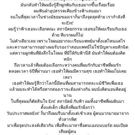
มันกลับทำให้ผมยิ่งรู้สึกผูกพันกับเธอมากขึ้นเรื่อยเรื่อ
ผมฟันฝ่าอุปสรรคเคียงข้างฟ้าเสมอมา
จนในที่สุดเวลาในช่วงมัธยมของเราก็มาถึงจุดสุดท้าย เรากำลังที่
จะEnt'
ผมรู้ว่าฟ้าเธอจะเลือกคณะ สถาปัตยกรรม เธอขอให้ผมเรียนกับเธอ
ด้วย ทีแรกผมก็ไม่
ไม่คำเดียวเลย เพราะใจผมอยากจะเรียนแพทย์มาตั้งแต่ไหนแต่ไร
ละความสามารถอย่างผมรับรองว่าสอบแพทย์ไม่ใช่ปัญหาเลยสักนิด
ต่ความผูกพันที่ฝังลึกในใจผม ที่มีให้กับฟ้านี่สิ มันทำให้ผมต้องคิด
หนัก
ถึงเวลาแล้วที่ผมต้องเลือกระหว่างคนที่ผมรักกับอาชีพที่ผมรัก
ตลอดเวลา 6ปีที่ผ่านมา เธอทำให้ผมมีความสุข เธอทำให้ผมไม่เค
เหงา
เธอทำให้ผมรู้สึกว่าโลกนี้มีคนที่ผมสามารถสละแม้ชีวิตเพื่อเธอ
ล้วผมจะทำได้หรือหากสองเราจะต้องห่างกัน ผมนั่งคิดนอนคิดอยู่
นาน
นที่สุดผมก็ตัดสินใจ Ent' สถาปัตย์ กับฟ้า ผมทิ้งอาชีพที่ผมฝันมา
ตั้งแต่เด็ก เพื่อสิ่งที่ผมรักยิ่งกว่า
วันประกาศผลEnt' ก็มาถึงผมรีบมาตั้งแต่เช้าเลย ผู้คนมากมายมาจาก
ทั่วสารทิศ
มาเพื่อจุดประสงค์เดียวกัน เพื่อที่จะมาหาชื่อตนเองบนบอร์ด ผมเบียด
เสียดผู้คน