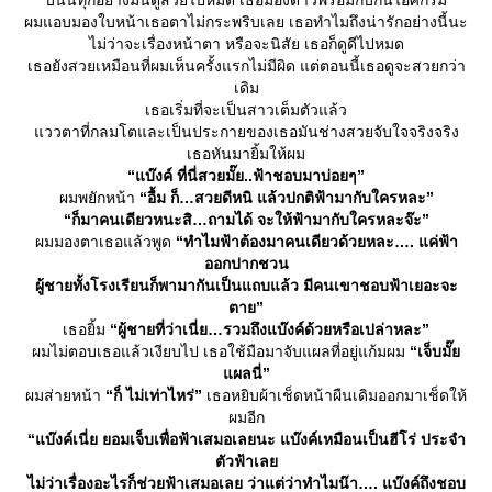
บนนี้ทุกอย่างมันดูสวยไปหมด เธอมองดาวพร้อมกับกินไอศกรีม
ผมแอบมองใบหน้าเธอตาไม่กระพริบเลย เธอทำไมถึงน่ารักอย่างนี้นะ
ไม่ว่าจะเรื่องหน้าตา หรือจะนิสัย เธอก็ดูดีไปหมด
เธอยังสวยเหมือนที่ผมเห็นครั้งแรกไม่มีผิด แต่ตอนนี้เธอดูจะสวยกว่า
เดิม
เธอเริ่มที่จะเป็นสาวเต็มตัวแล้ว
ววตาที่กลมโตและเป็นประกายของเธอมันช่างสวยจับใจจริงจริง
เธอหันมายิ้มให้ผม
“แบ๊งค์ ที่นี่สวยมั๊ย..ฟ้าชอบมาบ่อยๆ”
ผมพยักหน้า
“อื้ม ก็…สวยดีหนิ แล้วปกติฟ้ามากับใครหละ”
“ก็มาคนเดียวหนะสิ…ถามได้ จะให้ฟ้ามากับใครหละจ๊ะ”
ผมมองตาเธอแล้วพูด
“ทำไมฟ้าต้องมาคนเดียวด้วยหละ…. แค่ฟ้า
ออกปากชวน
ผู้ชายทั้งโรงเรียนก็พามากันเป็นแถบแล้ว มีคนเขาชอบฟ้าเยอะจะ
ตาย”
เธอยิ้ม
“ผู้ชายที่ว่าเนี่ย…รวมถึงแบ๊งค์ด้วยหรือเปล่าหละ”
ผมไม่ตอบเธอแล้วเงียบไป เธอใช้มือมาจับแผลที่อยู่แก้มผม
“เจ็บมั๊
ผลนี่”
ผมส่ายหน้า
“ก็ ไม่เท่าไหร่”
เธอหยิบผ้าเช็ดหน้าผืนเดิมออกมาเช็ดให้
ผมอีก
“แบ๊งค์เนี่ย ยอมเจ็บเพื่อฟ้าเสมอเลยนะ แบ๊งค์เหมือนเป็นฮีโร่ ประจำ
ตัวฟ้าเล
ไม่ว่าเรื่องอะไรก็ช่วยฟ้าเสมอเลย ว่าแต่ว่าทำไมน๊า…. แบ๊งค์ถึงชอบ