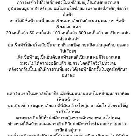
กว่าจะเข้าไปถึงก็เกือบชั่วโมง ชื่อผมอยู่เป็นอันดับแรกเล
ดูมันจะหมูมากสำหรับผม ผมไม่สนใจชื่อผม เพราะสิ่งที่สำคัญยิ่งกว่า
คือฟ้า
หากไม่มีชื่อฟ้าบนนี้ ผมจะเรียนมหาลัยเปิดกับเธอ ผมมองหาชื่อฟ้า
เรียงลงมาเล
20 คนก็แล้ว 50 คนก็แล้ว 100 คนก็แล้ว 300 คนก็แล้ว ผมเปิดหาแผ่น
ล้วแผ่นเล่า
มันเริ่มทำให้ผมใจเสียขึ้นมาทุกที ผมเปิดมาจนถึงแผ่นสุดท้าย มองลง
ไปเรื่อยๆ
เห็นชื่อฟ้าอยู่เป็นอันดับสุดท้ายพอดีเป๊ะเลย ผมดีใจมากเล
ผมจะไม่ได้จากเธออีกแล้ว ผมกระโดดดีใจวิ่งไปทั่วเล
หลังจากวันนั้นผมก็เฝ้ารอวันที่ผมจะได้เจอฟ้าอีกครั้งในชุดนักศึกษา
มหาลั
ล้ววันแรกในมหาลัยก็มาถึง เมื่อคืนผมนอนแทบไม่หลับผมอยากที่จะ
เห็นหน้าเธอ
ผมเดินเข้าประตูมหาลัยมา ที่นี่มันกว้างใหญ่มาก เต็มไปด้วยร่มไม้ดู
ร่มรื่นไปหมด
ตามทางเดินก็มีทั้งนักศึกษาหญิงชายเดินพลุกพล่านไปหมด
ข้างทางก็ติดป้ายแสดงความยินดีกับนักศึกษาใหม่ ผมมองหาคณะ ส
ถาปัตย์ อยู่นาน