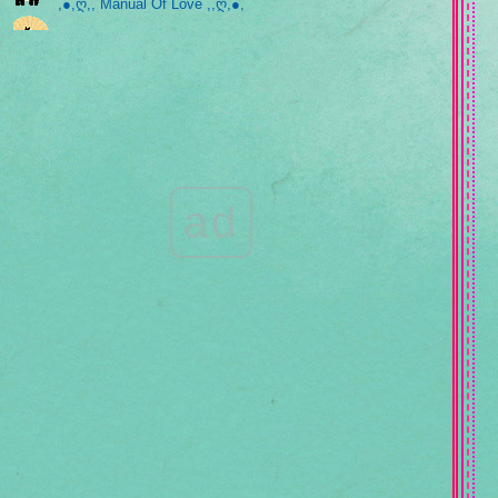
,●,ღ,, Manual Of Love ,,ღ,●,
,●,ღ,, ได้รับความคิดถึงบ้างมั้ย ,,ღ,●,
,●,ღ,, ก้าวเดินของความรัก ,,ღ,●,
,●,ღ,, เมื่อไรจะมีครายรู้ ,,ღ,●,
ad
,●,ღ,, ฉันก็เป็นเพียงแค่แมลงปอตัวหนึ่งเท่านั้น
,,ღ,●,
,●,ღ,, ความรักที่เสียสละ ,,ღ,●,
,●,ღ,, ขอแค่ 1 นาที ,,ღ,●,
,●,ღ,, ไม่มีใครสวยไปกว่าเทอ ,,ღ,●,