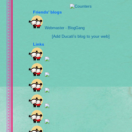
Friends' blogs
Webmaster - BlogGang
[Add Ducati's blog to your web]
Links