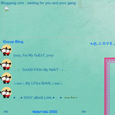
Bloggang.com : weblog for you and your gang
Group Blog
●,ღ,, L O V E ,
ღ๐ღ,,For My GuEsT,,ღ๐ღ
. . ♪ : SoUnD FrOm My HeArT : ♪ . .
♨з๐ε♨,My LiTtLe BrAiN,♨з๐ε♨
♥ . ; ♥ StOrY aBoUt LoVe ♥ ; . ♥
<<
พฤษภาคม 2550
>>