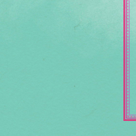
●,ღ,, เทอยังรักเขามั้ยล่ะ ,,ღ,●