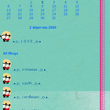
1
2
3
4
5
6
7
8
9
10
11
12
13
14
15
16
17
18
19
20
21
22
23
24
25
26
27
28
29
30
31
2 พฤษภาคม 2550
●,ღ,, L O V E ,,ღ,●
All Blogs
,●,ღ,, การรอคอย ,,ღ,●,
,●,ღ,, แอบรัก ,,ღ,●,
,●,ღ,, เวลาที่ฝนตก ,,ღ,●,