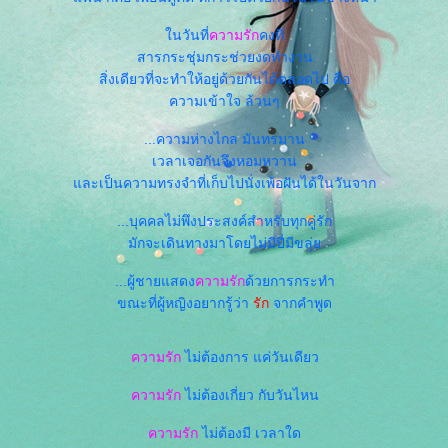
นวันที่
ความรัก
คงที่
สารกระชุ่มกระช่วยงดทำงาน
สิ่งเดียวที่จะทำให้อยู่ด้วยกันได้ตลอดไป คือ
ความเข้าใจ ล้วนๆ
...ความห่างไกล มันทรมาน
เวลาเจอกันจึงหอมหวาน
ละเป็นความทรงจำที่เก็บไปนั่งเพ้อฝันได้ในวันจาก
...บุคคลไม่พึงประสงค์สำหรับทุกคู่รัก
มักจะเดินทางมาโดยไม่มีปี่มีขลุ่
...ผู้ชายแสดง
ความรัก
ด้วยการกระทำ
ขณะที่ผู้หญิงอยากรู้ว่า
รัก
จากคำพูด
ความรัก
ไม่ต้องการ แค่วันเดียว
ความรัก
ไม่ต้องเกี่ยว กับวันไหน
ความรัก
ไม่ต้องมี เวลาใด