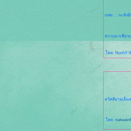
หม ... กะลังอิน
หวานมาเชียว
ดย: NuchY IP
สวัสดียามเย็น
ดย:
nakwan