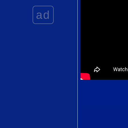
Wandering
ad
Songstress) by 賀
綠汀 (He Luting)
Tum Jo Mile Ho
(तुम जो मिले हो)
from Vicky Vidya
Ka Woh Wala
Video
Bairiya Re
(बुलिया रे) from
Indian Police
Force (TV Series)
Khudaya (खुदाया)
from Sarfira