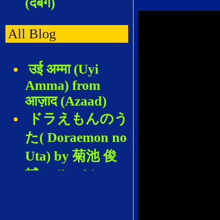
(दबंग)
All Blog
उई अम्मा (Uyi
Amma) from
आज़ाद (Azaad)
ドラえもんのう
た( Doraemon no
Uta) by 菊池 俊
輔 (Kikuchi
Shunsuke)
天涯歌女 (The