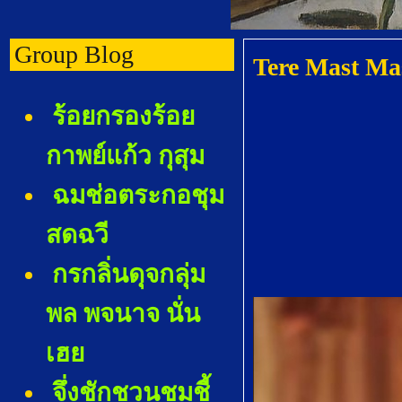
Group Blog
Tere Mast Mas
ร้อยกรองร้อ
กาพย์แก้ว กุสุม
ฉมช่อตระกอชุม
สดฉวี
กรกลิ่นดุจกลุ่ม
พล พจนาจ นั่น
เฮ
จึ่งชักชวนชมชี้