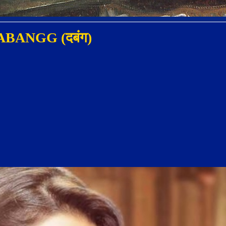
m DABANGG (दबंग)