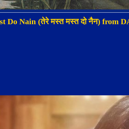
t Do Nain (तेरे मस्त मस्त दो नैन) fro