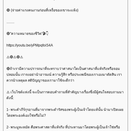
🔵 {จ่ายค่าแรงคนงานก่อนที่เหงื่อของเขาจะแห้ง}
.........
🔴"ความหมายของชีวิต"🎬👇
https://youtu.be/yPMpqfoiS4A
⚠️🔴⚠️🔵⚠️
🔴ถ้าเรามีความปรารถนาที่จะทราบว่าศาสนาใดเป็นศาสนาที่แท้จริงหรือจอม
ปลอมนั้น เราจงอย่านำอารมณ์ ความรู้สึก หรือประเพณีของเราเองมาตัดสิน เรา
ควรนำเหตุผล สติปัญญาของเรามาใช้จะดีกว่า
⚠️ เว็บไซต์แห่งนี้ จะเป็นการตอบคำถามที่สำคัญบางเรื่องซึ่งมีผู้สนใจสอบถามมา
ดังนี้:
1- พระคำภีร์กุรอานที่มาจากพระดำรัสของพระผู้เป็นเจ้าโดยแท้นั้น นำมาเปิดเผ
ดยพระองค์เองใช่หรือไม่?
2- พระมูหะหมัด คือพระศาสดาที่แท้จริง ที่ประทานมาโดยพระผู้เป็นเจ้าใช่หรือ