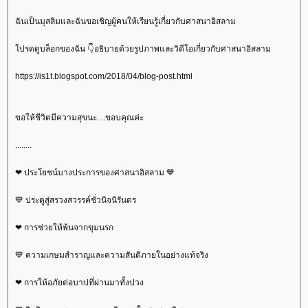
ฉันเป็นมุสลิมและฉันขอเชิญผู้คนให้เรียนรู้เกี่ยวกับศาสนาอิสลาม
ปรดดูบล็อกของฉัน 👇อธิบายด้วยรูปภาพและวิดีโอเกี่ยวกับศาสนาอิสลาม
https://is1t.blogspot.com/2018/04/blog-post.html
ขอให้ชีวิตมีความสุขนะ....ขอบคุณค่ะ
........
❤ ประโยชน์บางประการของศาสนาอิสลาม 💙
💙 ประตูสู่สรวงสวรรค์ชั่วนิจนิรันดร
❤ การช่วยให้พ้นจากขุมนรก
💙 ความเกษมสำราญและความสันติภายในอย่างแท้จริง
❤ การให้อภัยต่อบาปที่ผ่านมาทั้งปวง