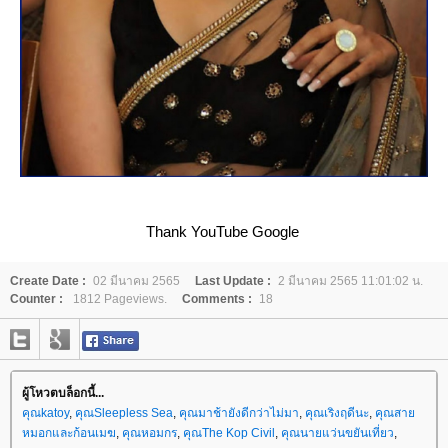
Thank YouTube Google
Create Date :
02 มีนาคม 2565
Last Update :
2 มีนาคม 2565 11:01:02 น.
Counter :
1812 Pageviews.
Comments :
18
ผู้โหวตบล็อกนี้...
คุณkatoy
,
คุณSleepless Sea
,
คุณมาช้ายังดีกว่าไม่มา
,
คุณเริงฤดีนะ
,
คุณสา
หมอกและก้อนเมฆ
,
คุณหอมกร
,
คุณThe Kop Civil
,
คุณนายแว่นขยันเที่ยว
,