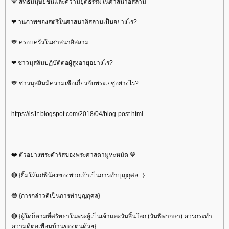
💙 สิทธิมนุษยชนและความยุติธรรมในศาสนาอิสลาม
❤ านภาพของสตรีในศาสนาอิสลามเป็นอย่างไร?
💙 ครอบครัวในศาสนาอิสลาม
❤ ชาวมุสลิมปฏิบัติต่อผู้สูงอายุอย่างไร?
💙 ชาวมุสลิมมีความเชื่อเกี่ยวกับพระเยซูอย่างไร?
https://is1t.blogspot.com/2018/04/blog-post.html
.........
❤️ ตัวอย่างพระดำรัสของพระศาสดามูหะหมัด 💙
🔴 {ยิ้มให้แก่พี่น้องของพวกเจ้าเป็นการทำบุญกุศล...}
🔵 {การกล่าวดีเป็นการทำบุญกุศล}
🔴 {ผู้ใดก็ตามที่ศรัทธาในพระผู้เป็นเจ้าและวันสิ้นโลก (วันพิพากษา) ควรกระทำ
ความดีต่อเพื่อนบ้านของตนด้วย}