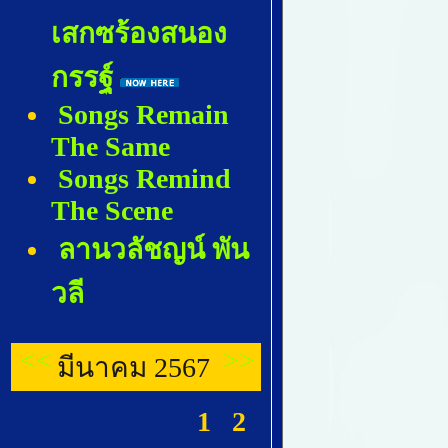
เสกซร้องสนอง
กรรฐ์
Songs Remain
The Same
Songs Remind
The Scene
ลานวลัชญน์ พัน
วลี
<<
>>
มีนาคม 2567
1
2