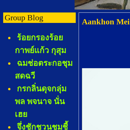
Group Blog
Aankhon Mein 
ร้อยกรองร้อ
กาพย์แก้ว กุสุม
ฉมช่อตระกอชุม
สดฉวี
กรกลิ่นดุจกลุ่ม
พล พจนาจ นั่น
เฮ
จึ่งชักชวนชมชี้