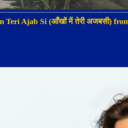
Teri Ajab Si (आँखों में तेरी अजबसी) f