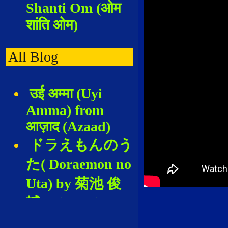
Shanti Om (ओम
शांति ओम)
All Blog
उई अम्मा (Uyi
Amma) from
आज़ाद (Azaad)
ドラえもんのう
た( Doraemon no
Uta) by 菊池 俊
輔 (Kikuchi
Shunsuke)