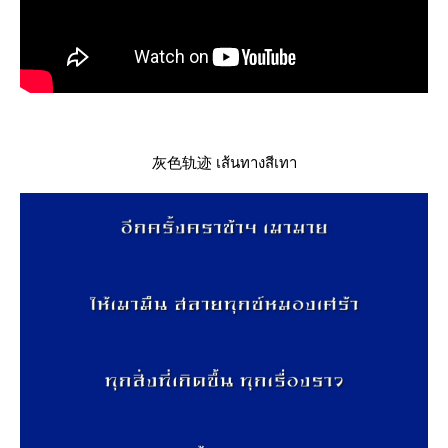
灰色轨迹 เส้นทางสีเทา