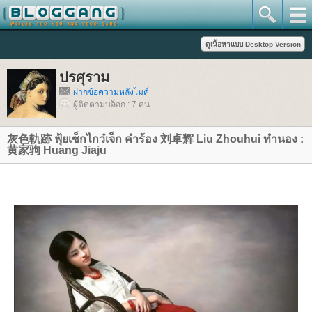
ปรศุราม
ฝากข้อความหลังไมค์
ผู้ติดตามบล็อก : 7 คน
灰色軌跡 ฟุ้ยเซ็กไกว๋เจ็ก คำร้อง​ 刘卓辉 Liu Zhouhui ทำนอง​ :
黄家驹 Huang Jiaju