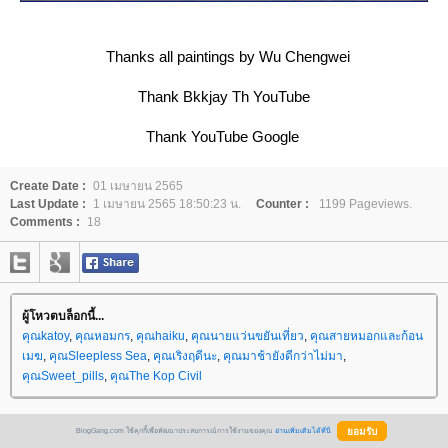
Thanks all paintings by Wu Chengwei
Thank Bkkjay Th YouTube​
Thank YouTube Google
Create Date :
01 เมษายน 2565
Last Update :
1 เมษายน 2565 18:50:23 น.
Counter :
1199 Pageviews.
Comments :
18
ผู้โหวตบล็อกนี้...
คุณkatoy
,
คุณหอมกร
,
คุณhaiku
,
คุณนายแว่นขยันเที่ยว
,
คุณสายหมอกและก้อน
เมฆ
,
คุณSleepless Sea
,
คุณเริงฤดีนะ
,
คุณมาช้ายังดีกว่าไม่มา
,
คุณSweet_pills
,
คุณThe Kop Civil
BlogGang.com ใช้คุกกี้เพื่อพัฒนาประสบการณ์การใช้งานของคุณ
อ่านเพิ่มเติมได้ที่นี่