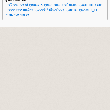
คุณโอน่าจอมซ่าส์
,
คุณหอมกร
,
คุณสายหมอกและก้อนเมฆ
,
คุณSleepless Sea
,
คุณนายแว่นขยันเที่ยว
,
คุณมาช้ายังดีกว่าไม่มา
,
คุณhaiku
,
คุณSweet_pills
,
คุณnewyorknurse