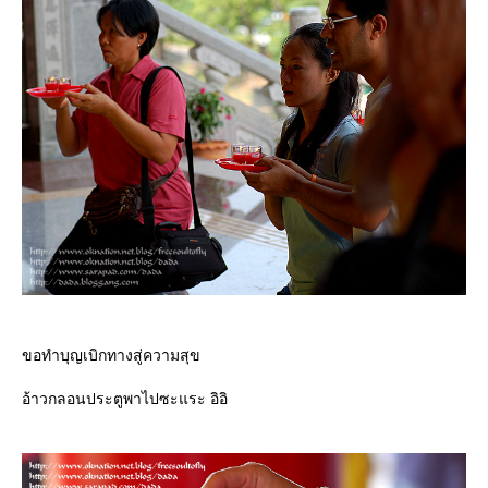
ขอทำบุญเบิกทางสู่ความสุข
อ้าวกลอนประตูพาไปซะแระ อิอิ