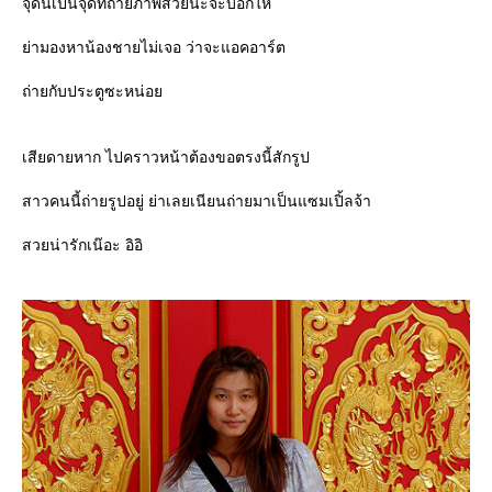
จุดนี้เป็นจุดที่ถ่ายภาพสวยนะจ๊ะบอกให้
่ามองหาน้องชายไม่เจอ ว่าจะแอคอาร์ต
ถ่ายกับประตูซะหน่อ
เสียดายหาก ไปคราวหน้าต้องขอตรงนี้สักรูป
สาวคนนี้ถ่ายรูปอยู่ ย่าเลยเนียนถ่ายมาเป็นแซมเปิ้ลจ้า
สวยน่ารักเน๊อะ อิอิ