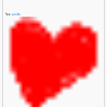
ดย:
ลุงแอ๊ด