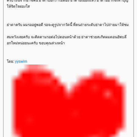
ครับ เงินจากอาชีพนี้ ย่าดาบอกว่าไม่ต้อง ย่าดามีเยอะแล้ว ย่าดาอยากจะทำบุญ
ห้จิตใจผ่องใส
่าดาครับ ผมรออยู่พอดี รอจะดูรูปจากวัดนี้ ที่คนถ่ายระดับย่าดาไปถ่ายมาให้ชม
สมหวังเลยครับ จะติดตามรอต่อไปตอนหน้าด้วย ย่าดาช่วยสะกิดผมตอนอัพบล๊
อกใหม่หน่อยนะครับ ขอบคุณล่วงหน้า
ดย:
yyswim