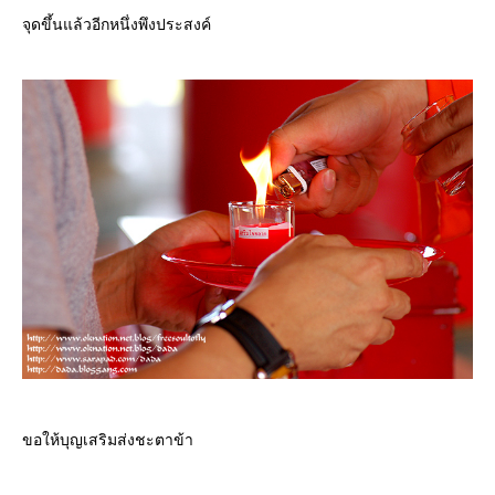
จุดขึ้นแล้วอีกหนึ่งพึงประสงค์
ขอให้บุญเสริมส่งชะตาข้า