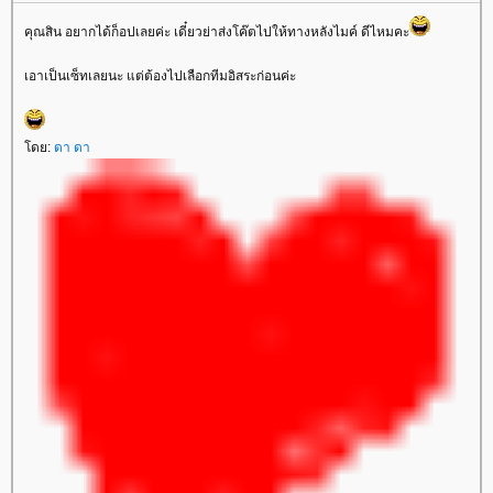
คุณสิน อยากได้ก็อปเลยค่ะ เดี๋ยวย่าส่งโค๊ตไปให้ทางหลังไมค์ ดีไหมคะ
เอาเป็นเซ็ทเลยนะ แต่ต้องไปเลือกทีมอิสระก่อนค่ะ
ดย:
ดา ดา