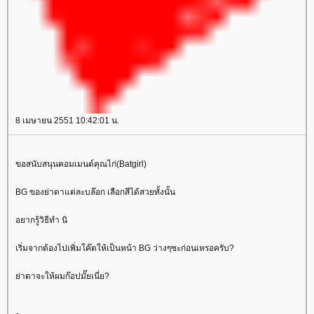
8 เมษายน 2551 10:42:01 น.
ขอสนับสนุนคอมเมนต์คุณไก่(Batgirl)
BG ของย่าดาแต่ละบล๊อก เลือกสีได้สวยทั้งนั้น
อยากรู้วิธีทำ นิ
เริ่มจากต้องไปเพิ่มโค๊ตให้เป็นหน้า BG ว่างๆซะก่อนเหรอครับ?
่าดาจะให้ผมก๊อปมั๊ยเนี่ย?