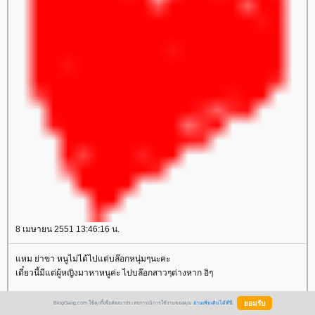
8 เมษายน 2551 13:46:16 น.
หม ย่าขา หนูไม่ได้ไปแต่บล๊อกหนุ่มๆนะคะ
เดี๋ยวนี้มีแต่ผู้หญิงมาหาหนูค่ะ ไปบล๊อกสาวๆต่างหาก อิๆ
่าสบายดีนะคะ
BlogGang.com ใช้คุกกี้เพื่อพัฒนาประสบการณ์การใช้งานของคุณ
อ่านเพิ่มเติมได้ที่นี่