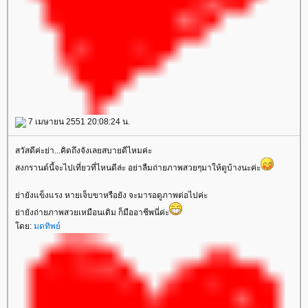
7 เมษายน 2551 20:08:24 น.
สวัสดีค่ะย่า...คิดถึงจังเลยสบายดีไหมค่ะ
สงกรานต์นี้จะไปเที่ยวที่ไหนดีล่ะ อย่าลืมถ่ายภาพสวยๆมาให้ดูบ้างนะค่ะ
่ายังแข็งแรง หายเจ็บขาหรือยัง จะมารอดูภาพต่อไปค่ะ
่ายังถ่ายภาพสวยเหมือนเดิม ก็มืออาชีพนี่ค่ะ
ดย:
มดทิพย์