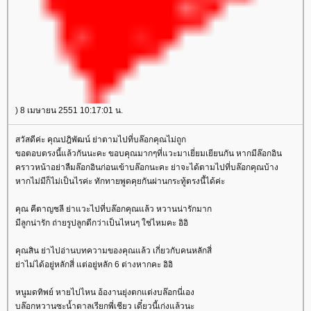
) 8 เมษายน 2551 10:17:01 น.
สวัสดีค่ะ คุณปฎิพัฒน์ ย่าตามไปที่บล๊อกคุณไม่ถูก
ขอตอบตรงนี้แล้วกันนะคะ ขอบคุณมากๆที่แวะมาเยี่ยมเยียนกัน หากมีล๊อกอิน
คราวหน้าอย่าลืมล๊อกอินก่อนเข้าบล๊อกนะคะ ย่าจะได้ตามไปที่บล๊อกคุณบ้าง
หากไม่มีก็ไม่เป็นไรค่ะ ทักทายพูดคุยกันผ่านกระทู้ตรงนี้ได้ค่ะ
คุณ คีตาญชลี ย่าแวะไปที่บล๊อกคุณแล้ว หวานน่ารักมาก
มีลูกน่ารัก ถ่ายรูปลูกดีกว่าเป็นไหนๆ ใช่ไหมคะ อิอิ
คุณสิน ย่าไปอ่านบทความของคุณแล้ว เกี่ยวกับคนหลักสี่
่าไม่ได้อยู่หลักสี่ แต่อยู่หลัก 6 ต่างหากคะ อิอิ
หนูมดทิพย์ หายไปไหน อ้องานยุ่งตกแต่งบล๊อกนี่เอง
บล๊อกหวานซะน้ำตาลเรียกพี่เชียว เดี๋ยวนี้เก่งแล้วนะ