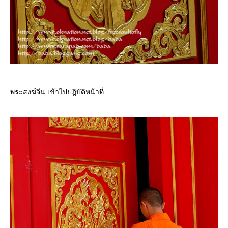
พระสงฆ์จีน เข้าไปปฎิบัติหน้าที่