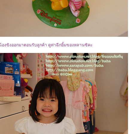
น้องขิงออกมาตอนรับลูกค้า ดูท่าฉีกยิ้มของหลานซิคะ