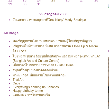
22
23
24
25
26
27
28
29
30
31
25 กรกฏาคม 2550
อับเดทแหล่งขายสมุดย่าที่ใหม่ Nichy' Mody Boutique
All Blogs
ขอเชิญทุกท่านไปงาน Intuition การหยั่งรู้โดยสัญชาติญาณ
เชิญชวนไปฟัง"บรรยาย พิเศษ การถ่ายภาพ Close Up & Macro
ดยย่าดา
ไปชมงานรูปถ่ายร้อยรูปที่หอศิลปวัฒนธรรมแห่งกรุงเทพมหานคร
(Bangkok Art and Culture Centre)
เมื่อย่าดาไปออกรายการSmart Guide Online
สมุดสร้างสุข ของย่าคลอดแล้วนะ
มามะมาจุดเทียนเสริมโชคลาภกันเถอะ
Thai Art
Once
Everything's coming up Bananas
Happy birthday to me
มลงปอจากทริปทานตะวัน
เพลงชิวชิวในบล๊อกย่าดา
ภาพเด็ก จากหลายทริบ