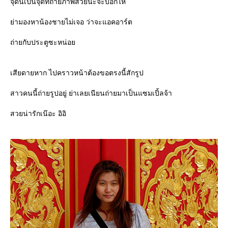
จุดนี้เป็นจุดที่ถ่ายภาพสวยนะจ๊ะบอกให้
่ามองหาน้องชายไม่เจอ ว่าจะแอคอาร์ต
ถ่ายกับประตูซะหน่อ
เสียดายหาก ไปคราวหน้าต้องขอตรงนี้สักรูป
สาวคนนี้ถ่ายรูปอยู่ ย่าเลยเนียนถ่ายมาเป็นแซมเปิ้ลจ้า
สวยน่ารักเน๊อะ อิอิ