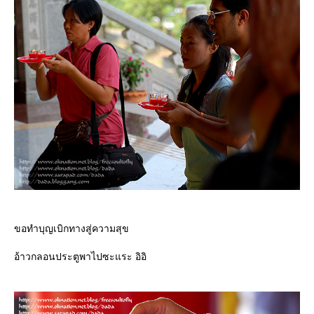
ขอทำบุญเบิกทางสู่ความสุข
อ้าวกลอนประตูพาไปซะแระ อิอิ