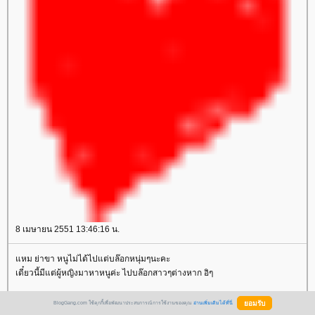
8 เมษายน 2551 13:46:16 น.
หม ย่าขา หนูไม่ได้ไปแต่บล๊อกหนุ่มๆนะคะ
เดี๋ยวนี้มีแต่ผู้หญิงมาหาหนูค่ะ ไปบล๊อกสาวๆต่างหาก อิๆ
่าสบายดีนะคะ
BlogGang.com ใช้คุกกี้เพื่อพัฒนาประสบการณ์การใช้งานของคุณ
อ่านเพิ่มเติมได้ที่นี่