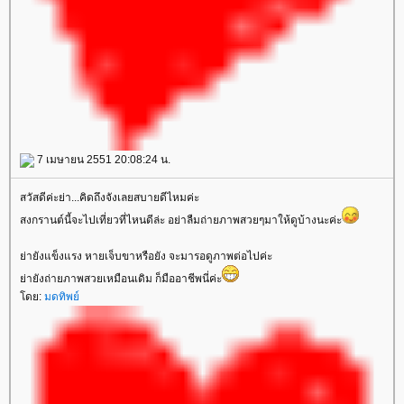
7 เมษายน 2551 20:08:24 น.
สวัสดีค่ะย่า...คิดถึงจังเลยสบายดีไหมค่ะ
สงกรานต์นี้จะไปเที่ยวที่ไหนดีล่ะ อย่าลืมถ่ายภาพสวยๆมาให้ดูบ้างนะค่ะ
่ายังแข็งแรง หายเจ็บขาหรือยัง จะมารอดูภาพต่อไปค่ะ
่ายังถ่ายภาพสวยเหมือนเดิม ก็มืออาชีพนี่ค่ะ
ดย:
มดทิพย์