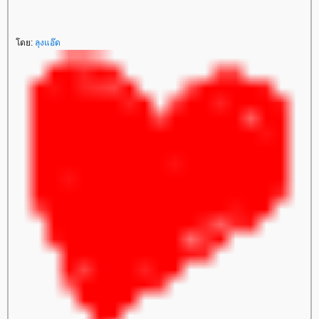
ดย:
ลุงแอ๊ด