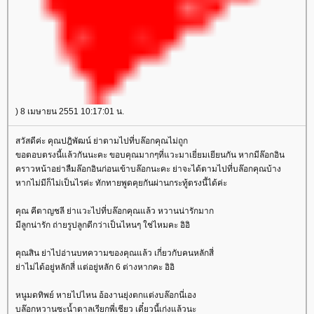
) 8 เมษายน 2551 10:17:01 น.
สวัสดีค่ะ คุณปฎิพัฒน์ ย่าตามไปที่บล๊อกคุณไม่ถูก
ขอตอบตรงนี้แล้วกันนะคะ ขอบคุณมากๆที่แวะมาเยี่ยมเยียนกัน หากมีล๊อกอิน
คราวหน้าอย่าลืมล๊อกอินก่อนเข้าบล๊อกนะคะ ย่าจะได้ตามไปที่บล๊อกคุณบ้าง
หากไม่มีก็ไม่เป็นไรค่ะ ทักทายพูดคุยกันผ่านกระทู้ตรงนี้ได้ค่ะ
คุณ คีตาญชลี ย่าแวะไปที่บล๊อกคุณแล้ว หวานน่ารักมาก
มีลูกน่ารัก ถ่ายรูปลูกดีกว่าเป็นไหนๆ ใช่ไหมคะ อิอิ
คุณสิน ย่าไปอ่านบทความของคุณแล้ว เกี่ยวกับคนหลักสี่
่าไม่ได้อยู่หลักสี่ แต่อยู่หลัก 6 ต่างหากคะ อิอิ
หนูมดทิพย์ หายไปไหน อ้องานยุ่งตกแต่งบล๊อกนี่เอง
บล๊อกหวานซะน้ำตาลเรียกพี่เชียว เดี๋ยวนี้เก่งแล้วนะ