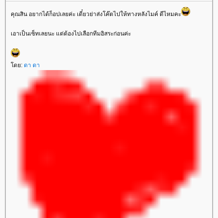
คุณสิน อยากได้ก็อปเลยค่ะ เดี๋ยวย่าส่งโค๊ตไปให้ทางหลังไมค์ ดีไหมคะ
เอาเป็นเซ็ทเลยนะ แต่ต้องไปเลือกทีมอิสระก่อนค่ะ
ดย:
ดา ดา