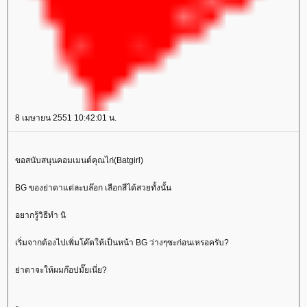
8 เมษายน 2551 10:42:01 น.
ขอสนับสนุนคอมเมนต์คุณไก่(Batgirl)
BG ของย่าดาแต่ละบล๊อก เลือกสีได้สวยทั้งนั้น
อยากรู้วิธีทำ นิ
เริ่มจากต้องไปเพิ่มโค๊ตให้เป็นหน้า BG ว่างๆซะก่อนเหรอครับ?
่าดาจะให้ผมก๊อปมั๊ยเนี่ย?