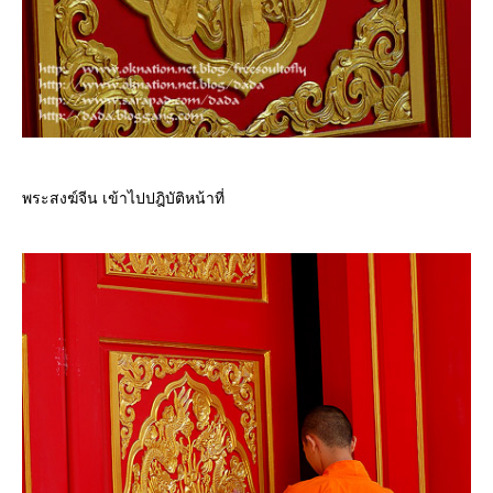
พระสงฆ์จีน เข้าไปปฎิบัติหน้าที่