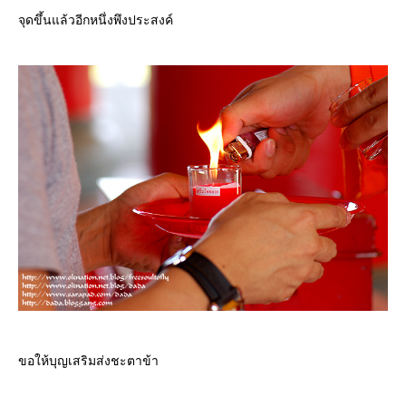
จุดขึ้นแล้วอีกหนึ่งพึงประสงค์
ขอให้บุญเสริมส่งชะตาข้า