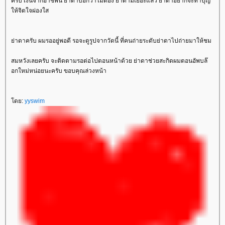
ครับ เงินจากอาชีพนี้ ย่าดาบอกว่าไม่ต้อง ย่าดามีเยอะแล้ว ย่าดาอยากจะทำบุญ
ห้จิตใจผ่องใส
่าดาครับ ผมรออยู่พอดี รอจะดูรูปจากวัดนี้ ที่คนถ่ายระดับย่าดาไปถ่ายมาให้ชม
สมหวังเลยครับ จะติดตามรอต่อไปตอนหน้าด้วย ย่าดาช่วยสะกิดผมตอนอัพบล๊
อกใหม่หน่อยนะครับ ขอบคุณล่วงหน้า
ดย:
yyswim