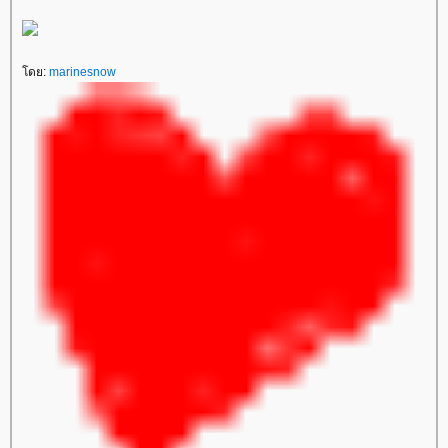
ดย:
marinesnow