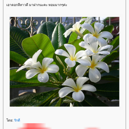
เอาดอกลีลาวดี มาฝากนะคะ หอมมากๆค่ะ
ดย:
รักดี