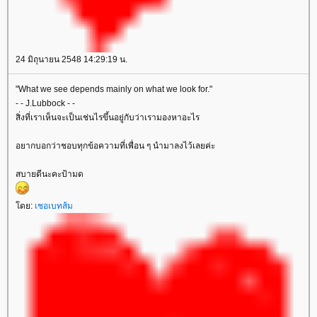
24 มิถุนายน 2548 14:29:19 น.
"What we see depends mainly on what we look for."
- - J.Lubbock - -
สิ่งที่เราเห็นจะเป็นเช่นไรขึ้นอยู่กับว่าเรามองหาอะไร
อยากบอกว่าชอบทุกข้อความที่เพื่อน ๆ นำมาลงไว้เลยค่ะ
สบายดีนะคะป้ามด
ดย:
เชอเบทส้ม