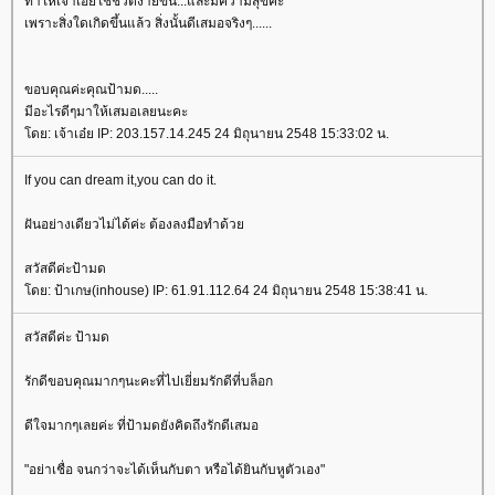
ทำให้เจ้าเอ๋ยใช้ชีวิตง่ายขึ้น...และมีความสุขค่ะ
เพราะสิ่งใดเกิดขึ้นแล้ว สิ่งนั้นดีเสมอจริงๆ......
ขอบคุณค่ะคุณป้ามด.....
มีอะไรดีๆมาให้เสมอเลยนะคะ
ดย: เจ้าเอ๋ย IP: 203.157.14.245 24 มิถุนายน 2548 15:33:02 น.
If you can dream it,you can do it.
ฝันอย่างเดียวไม่ได้ค่ะ ต้องลงมือทำด้ว
สวัสดีค่ะป้ามด
ดย: ป้าเกษ(inhouse) IP: 61.91.112.64 24 มิถุนายน 2548 15:38:41 น.
สวัสดีค่ะ ป้ามด
รักดีขอบคุณมากๆนะคะที่ไปเยี่ยมรักดีที่บล็อก
ดีใจมากๆเลยค่ะ ที่ป้ามดยังคิดถึงรักดีเสมอ
"อย่าเชื่อ จนกว่าจะได้เห็นกับตา หรือได้ยินกับหูตัวเอง"