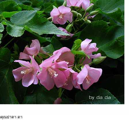
กคุณย่าดา ดา