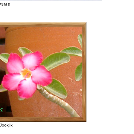
สเลเต
ookjik