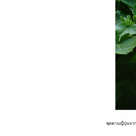
พุดตานญี่ปุ่นจา