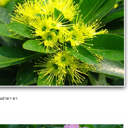
ณย่าดา ดา