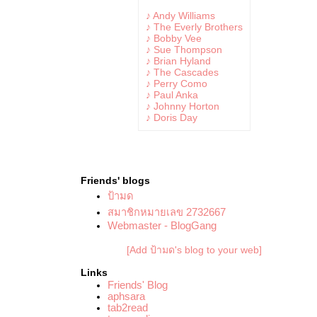
♪ Andy Williams
♪ The Everly Brothers
♪ Bobby Vee
♪ Sue Thompson
♪ Brian Hyland
♪ The Cascades
♪ Perry Como
♪ Paul Anka
♪ Johnny Horton
♪ Doris Day
Friends' blogs
ป้ามด
สมาชิกหมายเลข 2732667
Webmaster - BlogGang
[Add ป้ามด's blog to your web]
Links
Friends' Blog
aphsara
tab2read