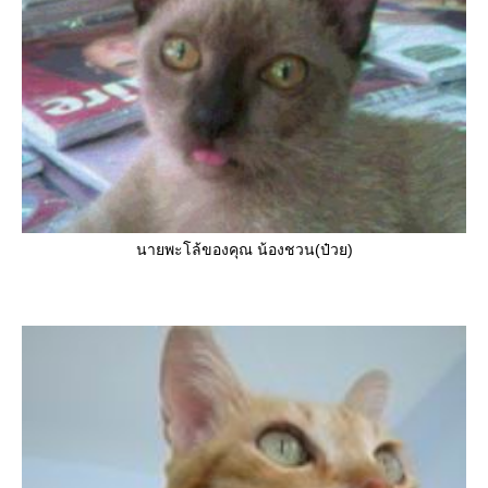
นายพะโล้ของคุณ น้องชวน(ป๋วย)