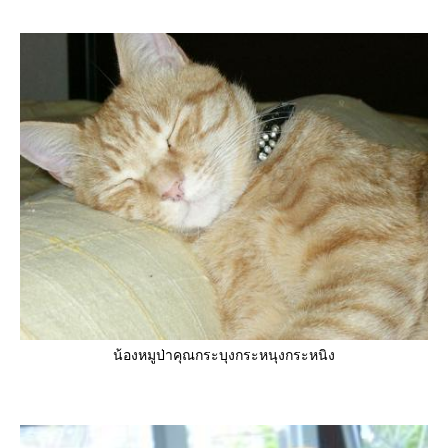
น้องหมูป่าคุณกระบุงกระหนุงกระหนิง