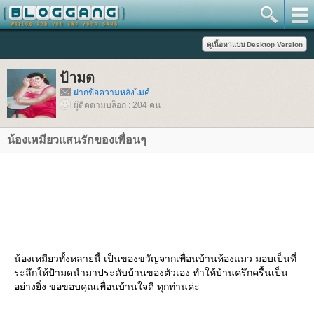
ป้ามด
ฝากข้อความหลังไมค์
ผู้ติดตามบล็อก : 204 คน
น้องเหมียวแสนรักของเพื่อนๆ
น้องเหมียวทั้งหลายนี้ เป็นของขวัญจากเพื่อนบ้านห้องแมว มอบเป็นที่
ระลึกให้ป้ามดนำมาประดับบ้านของตัวเอง ทำให้บ้านครึกครื้นเป็น
อย่างยิ่ง ขอขอบคุณเพื่อนบ้านใจดี ทุกท่านค่ะ