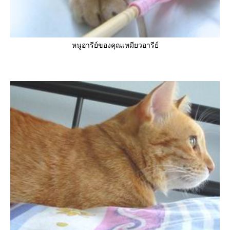
หนูอารีย์ของคุณเหมียวอารีย์