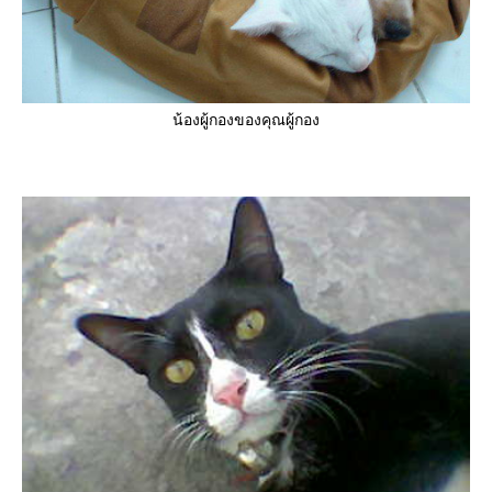
น้องผู้กองของคุณผู้กอง