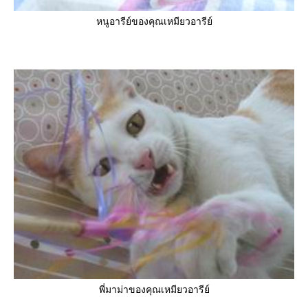
หนูอารีย์ของคุณเหมียวอารีย์
พี่มาม่าของคุณเหมียวอารีย์