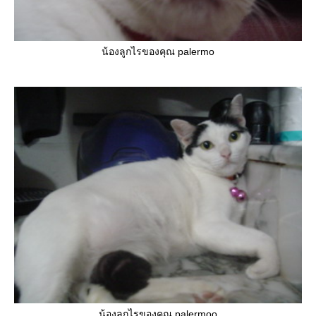
น้องลูกไรของคุณ palermo
น้องลูกไรของคุณ palermoo