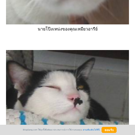
นายโป๊งเหน่งของคุณเหมียวอารีย์
BlogGang.com ใช้คุกกี้เพื่อพัฒนาประสบการณ์การใช้งานของคุณ
อ่านเพิ่มเติมได้ที่นี่