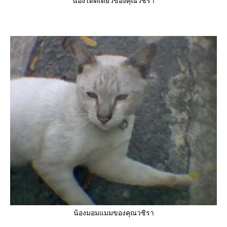
น้องโดดเดี่ยวของคุณวชิรา
น้องมอมแมมของคุณวชิรา