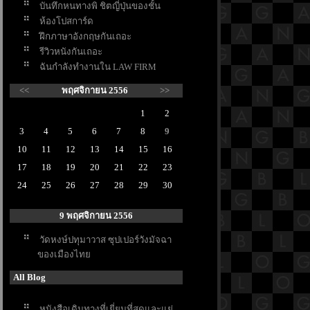
บันทึกหนทางพิ ชิตญี่ปุ่นของชั้น
ห้องโปสการ์ด
ฝึกภาษาอังกฤษกันเถอะ
รีวิวหนังกันเถอะ
ฉันกำลังทำงานใน LAW FIRM
<<
พฤศจิกายน 2556
>>
1
2
3
4
5
6
7
8
9
10
11
12
13
14
15
16
17
18
19
20
21
22
23
24
25
26
27
28
29
30
9 พฤศจิกายน 2556
วัดหงษ์ปทุมาวาส ซุปเปอร์วังมัจฉา
ของเมืองไท
All Blog
หนังสือเดินทางที่เยี่ยมที่สุดและแย่