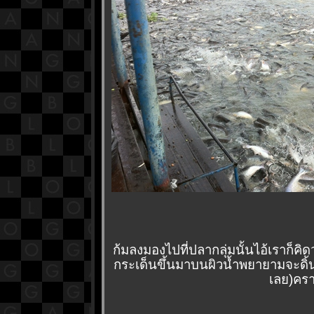
ก้มลงมองไปที่ปลากลุ่มนั้นไอ้เราก็
กระเด็นขึ้นมาบนผิวน้ำพยายามจะดิ้น
เลย)ครา