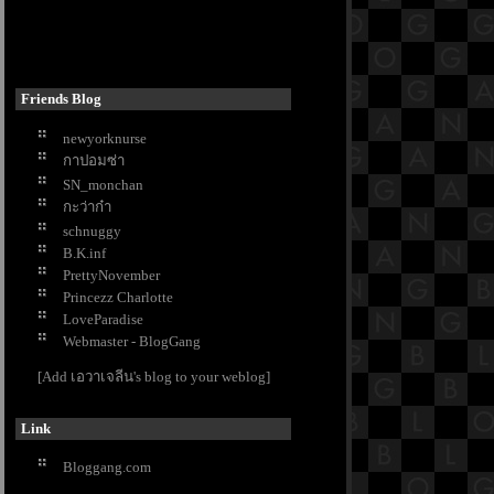
Friends Blog
newyorknurse
กาปอมซ่า
SN_monchan
กะว่าก๋า
schnuggy
B.K.inf
PrettyNovember
Princezz Charlotte
LoveParadise
Webmaster - BlogGang
[Add เอวาเจลีน's blog to your weblog]
Link
Bloggang.com