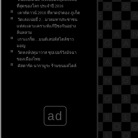
ที่สุดของโลก ประจำปี 2016
เคาท์ดาวน์ 2016 ที่หาดป่าตอง ภูเก็ต
วัดเล่งเน่ยยี่ 2…มวลมหาประชาชน
ห่สะเดาะเคราะห์แก้ปีชงกันอย่าง
ล้นหลาม
เกาะเกร็ด…มนต์เสน่ห์สไตล์ชาว
มอญ
วัดหงษ์ปทุมาวาส ซุปเปอร์วังมัจฉา
ของเมืองไท
คัสตาร์ด นากามูระ ร้านขนมสไตล์
ญี่ปุ่น ในหมู่บ้านญี่ปุ่น สุขุมวิท 33/1
ad