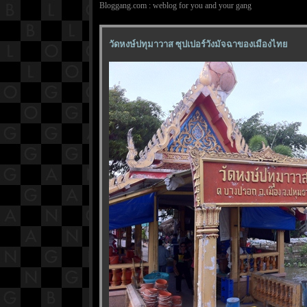
Bloggang.com : weblog for you and your gang
วัดหงษ์ปทุมาวาส ซุปเปอร์วังมัจฉาของเมืองไท