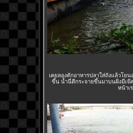
เคยลองตักอาหารปลาใส่ถังแล้วโยนอา
ขึ้น น้ำนี่ตีกระจายขึ้นมาบนฝั่งมีเจ
หน้าเร