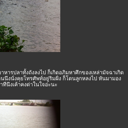
หารปลาทั้งถังลงไป ก็เกิดอภิมหาศึกของเหล่ามัจฉาเกิด
๊คนนึงนั่งคุยโทรศัพท์อยู่ริมฝั่ง ก็โดนลูกหลงไป หันมามอง
าทีนึงเค้าคงด่าในใจอ่ะนะ