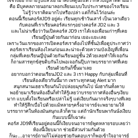
จจริงอยากถ่ายรูปแล้วเอามาลงให้ดูนะแต่ว่ากลัวปัญหาที่ตามมา
คือ มีบุคคลภายนอกมาลอกเลียนแบบใบประกาศของโรงเรียน
ไม่รู้ว่าเราคิดมากไปหรือเปล่า แต่ก็กันไว้ก่อนล่ะ
ตอนนี้เรียนคอร์ส
JD9
อยู่ค่ะ เรียนทุกเช้าวันเสาร์ เป็นเวลาเดียว
กับตอนที่เราเรียนคอร์สแรกๆอย่างคอร์ส
JD2
ละ
3
ละไม่น่าเชื่อว่าวันเปิดคอร์ส
JD9
เราได้เจอเพื่อนเก่าๆที่เค
เรียนญี่ปุ่นด้วยกันมาก่อน เยอะแยะเล
เพราะวันแรกของการเปิดคอร์สเราต้องไปที่ชั้น
2
เพื่อดูประกาศว่า
คอร์สเราเรียนห้องไหนก่อนและน่าจะด้วยความบังเอิญที่เพื่อน
กลุ่มที่เคยเรียนญี่ปุ่นด้วยกันเรียนอยู่ชั้น
2
ด้วยเลยทำให้เจอกัน
ก็ถามสารทุกข์สุขดิบกันไปพอเจอกันปุ๊บภาพบรรยากาศที่เค
เรียนด้วยกันก็ขึ้นมาเล
อยากบอกว่าตอนเรียน
JD2
ละ
3
เรา
Happy
กับกลุ่มเพื่อนที่
เรียนห้องเดียวกันนี้มาก เพราะทุกคนดู
Alert
มาก
สนุกสนานเฮฮาเรียนกันไปปล่อยมุขกันไป นั่งฮากันทั้งคาบ
พอย้ายมาเรียนห้องอื่นก็ทำให้รู้เลยว่าบรรยากาศห้องอื่นๆเงียบ
มาก แบบตั้งใจเรียนหรือเปล่าไม่รู้ แต่เงียบกันมากจริงๆบางทีเล
ทำให้รู้สึกเบื่อไปด้วยแม้หลายๆครั้งอาจารย์จะพยายามให้
บรรยากาศในห้องมันสนุกแล้วก็ตาม แต่ถ้านักเรียนพากันนั่งเงียบ
กันแบบนี้ก็เฉาค่ะ
คอร์ส
JD9
ที่เรียนอยู่ตอนนี้ก็เงียบจนอาจารย์พูดหลายรอบเลยว่า
ห้องนี้เงียบมาก ช่วยมีส่วนร่วมกันด้ว
ก็นะ
อาจารย์ถามก็ไม่ค่อยช่วยกันตอบเราก็พอเข้าใจอาจารย์