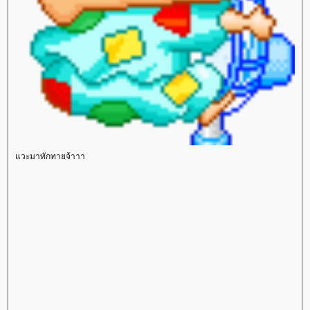
วะมาทักทายจ้าาา
sinota
ซิโนต้า
Ulthera
สลายไขมัน
SculpSure
เซลลูไลท์
ฝ้า กระ
Derma Light
เลเซอร์กำจัดขน
กำจัดขนถาวร
รูขุมขนกว้าง
ทองคำ
ไฮยาลูโรนิค
คีเลชั่น
Chelation
Hifu
Pore
Hair Removal Laser
freckle dark spot
cellulite
ร้อยไหม
IPL
Medisyst
adenaa
ลบรอยสักคิ้วด้วยเลเซอร์
ลบรอยสักคิ้ว
Eyebrow Tattoo
Removal
เพ้นท์คิ้ว 3 มิติ
สักคิ้วถาวร
สักคิ้ว 6 มิติ
Cover Paint
สักไรผม
3D Eyebrow
Haijai.com
สุขภาพ
วิธีลดความ
อ้วน
การดูแลสุขภาพ
อาหารเพื่อสุขภาพ
ออกกำลังกา
สุขภาพผู้หญิง
สุขภาพผู้ชา
สุขภาพจิต
รคและการป้องกัน
สมุนไพรเพื่อสุขภาพ
น้ำมันมะพร้าว
ขิง ประโยชน์ของขิง
ผู้หญิง
สุขภาพผู้หญิง
ศัลยกรรม
ความสวยความงาม
ม่ตั้ง
ครรภ์
สุขภาพแม่ตั้งครรภ์
พัฒนาการ ตั้งครรภ์ 40 สัปดาห์
อาหารสำหรับแม่ตั้งครรภ์
รคขณะตั้งครรภ์
การคลอด
หลังค
ลอด
การออกกำลังกา
ทารกแรกเกิด
สุขภาพทารกแรกเกิด
ผิวทารกแรกเกิด
การพัฒนาการของเด็กแรกเกิด
การดูแล
ทารกแรกเกิด
รคและวัคซีนสำหรับเด็กแรกเกิด
เลี้ยงลูกด้วยนมแม่
อาหารสำหรับทารก
เด็กโต
สุขภาพเด็ก
ผิวเด็ก
การ
พัฒนาการเด็ก
การดูแลเด็ก
รคและวัคซีนเด็ก
อาหารสำหรับเด็ก
การเล่นและการเรียนรู้
ครอบครัว
ชีวิตครอบครัว
ปัญหาภายในครอบครัว
ความเชื่อคนโบราณ