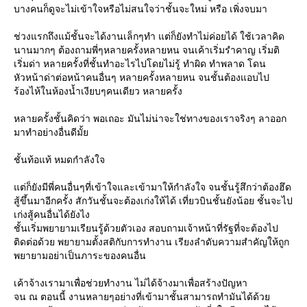
บางคนก็ดูจะไม่เข้าใจหรือไม่สนใจว่าชั้นจะใหม่ หรือ เพิ่งจบมา
ช่วงแรกถึงแม้ชั้นจะได้งานเล็กๆทำ แต่ก็ยังทำไม่ค่อยได้ ใช้เวลาคิด
นานมากๆ ต้องถามพี่ๆหลายครั้งหลายหน จนเค้าเริ่มรำคาญ เริ่มติ
เริ่มด่า หลายครั้งที่ชั้นทำอะไรไปโดยไม่รู้ ทำผิด ทำพลาด โดน
หัวหน้าด่าต่อหน้าคนอื่นๆ หลายครั้งหลายหน จนชั้นต้องแอบไป
ร้องไห้ในห้องน้ำเงียบๆคนเดียว หลายครั้ง
หลายครั้งชั้นคิดว่า พอเถอะ มันไม่น่าจะใช่ทางของเราจริงๆ ลาออก
มาทำอย่างอื่นดีมั้
ชั้นท้อแท้ หมดกำลังใจ
ต่ก็ยังมีพี่คนอื่นๆที่เข้าใจและเข้ามาให้กำลังใจ จนชั้นรู้สึกว่าต้องฮึด
สู้ขึ้นมาอีกครั้ง สักวันชั้นจะต้องเก่งให้ได้ เที่ยวบินชั้นยังน้อย ชั้นจะไป
เก่งสู้คนอื่นได้ยังไง
ชั้นเริ่มพยายามเรียนรู้ด้วยตัวเอง สอบถามเจ้าหน้าที่รัฐที่จะต้องไป
ติดต่อด้วย พยายามตั้งสติกับการทำงาน เรียงลำดับความสำคัญให้ถูก
พยายามอย่าเป็นภาระของคนอื่น
เค้าจ้างเรามาเพื่อช่วยทำงาน ไม่ได้จ้างมาเพื่อสร้างปัญหา
จน ณ ตอนนี้ งานหลายๆอย่างที่เข้ามาชั้นสามารถทำมันได้ด้ว