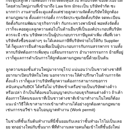
ก็จะดูแลลูกความที่ต้องการจะจัดตั้งหุ้นส่วน หรือบริษัท ของตัวเอง แต่
ดยส่วนใหญ่งานที่เข้ามาถึง Law firm มักจะเป็น บริษัทจำกัด ซะ
มากกว่า งานสายนี้จะดูแลตั้งแต่ช่วยลูกความจัดตั้งบริษัทให้ถูกต้อง
ตามกฎหมาย ตั้งแต่การก่อตั้ง การจัดประชุมจัดตั้งบริษัท จดทะเบียน
จัดตั้งกับกรมพัฒนาธุรกิจการค้า กับกระทรวงพาณิชย์ พอหลังจัดตั้ง
เราก็จะคอยดูแลลูกความต่อไปในด้านอื่นๆที่เป็นองค์ประกอบที่บริษัท
ควรจะมี เช่น บริษัทควรเป็นผู้ประกอบการภาษีมูลค่าเพิ่ม เพื่อที่เวลา
บริษัทสั่งซื้อของต่างๆ จะได้เคลมภาษีที่บริษัทจ่ายไปให้กับ Supplier
ได้ ก็ดูแลการยื่นคำขอเพื่อเป็นผู้ประกอบการกับกรมสรรพากร รวมทั้ง
หากบริษัทต้องการเพิ่มทุน เปลี่ยนกรรมการ อำนาจกรรมการ ย้ายที่อยู่
เราก็ดูแลการดำเนินการให้ถูกต้องตามกฎหมายนี้ด้วยเป็นต้น
ลูกความของชั้นส่วนใหญ่มาจากยุโรป แน่นอนว่าเป็นชาวต่างชาติที่
อยากมาเปิดบริษัทในไทย นอกจากเราจะให้คำปรึกษาในด้านการจัด
ตั้งแล้ว เราก็ดูแลว่าบริษัทที่ลูกความต้องการสามารถขอการ
สนับสนุนกับBOI ได้หรือไม่ บริษัทเข้าเครือข่ายเป็นบริษัทต่างด้าว
หรือเปล่า ถ้าเป็นก็ต้องขอใบอนุญาตประกอบธุรกิจคนต่างด้าว ถ้าเค้า
ต้องการให้คนของเขาที่เป็นชาวต่างชาติเข้ามาทำงานในไทยก็ต้อง
นะนำวิธีให้เขาสามารถเข้ามาทำงานได้อย่างถูกต้องตามกฎหมา
เช่นการขอวีซ่า ขอใบอนุญาตทำงาน (Work permit)
นช่วงที่ชั้นเริ่มต้นทำงานที่นี่ชั้นยอมรับเลยว่าชั้นทำอะไรไม่เป็นเล
ทุกอย่างใหม่กับชั้นมาก พี่ที่ทำงานหลายคนก็ดูเข้าใจที่ชั้นยังใหม่