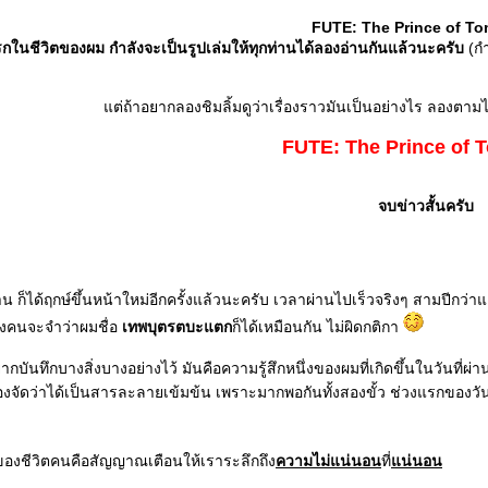
FUTE: The Prince of T
รกในชีวิตของผม กำลังจะเป็นรูปเล่มให้ทุกท่านได้ลองอ่านกันแล้วนะครับ
(กำ
ต่ถ้าอยากลองชิมลิ้มดูว่าเรื่องราวมันเป็นอย่างไร ลองตามไปอ่า
FUTE: The Prince of 
จบข่าวสั้นครับ
่าน ก็ได้ฤกษ์ขึ้นหน้าใหม่อีกครั้งแล้วนะครับ เวลาผ่านไปเร็วจริงๆ สามปีกว่
งคนจะจำว่าผมชื่อ
เทพบุตรตบะแตก
ก็ได้เหมือนกัน ไม่ผิดกติกา
ยากบันทึกบางสิ่งบางอย่างไว้ มันคือความรู้สึกหนึ่งของผมที่เกิดขึ้นในวันที่ผ่าน
องจัดว่าได้เป็นสารละลายเข้มข้น เพราะมากพอกันทั้งสองขั้ว ช่วงแรกของวัน
งของชีวิตคนคือสัญญาณเตือนให้เราระลึกถึง
ความไม่แน่นอน
ที่
น่นอน