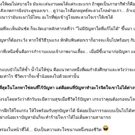
ดเรื่องให้ผมไม่สบายใจ มันจะเล่นงานผมได้แค่ระยะแรก ถ้าพูดเป็นภาษากีฬาก
ิ่งสังเกตการยิงประตูของเขา... ดูว่าอะไรคือกลยุทธ์ทะลวงโกลฝ่ายเรา... ถ้
พิจารณาว่ามันจะมาไม้ไหน อะไรที่พุ่งเข้าจู่โจมทะลวงใจเราให้เซได้
อที่จะเห็นมันชัด ก็จะงัดเอาหลักสากลที่ว่า "ไม่มีปัญหาใดที่แก้ไม่ได้" ขึ้น
าก็ต้องระวัง หากใช้วิธีรุนแรง หักดิบฟันศอกเราก็อาจจะเจ็บไปพร้อมๆ กับปั
ี่เหนือชั้นคือการกำราบแบบเจ้าภาพงานเลี้ยง... เมื่อมีขี้เมามาก่อปัญหา แทน
แบบบัวไม่ให้ช้ำ น้ำไม่ให้ขุ่น คือแนวทางหนึ่งที่ผมกำลังศึกษาและหวังว่าจะ
ยเท่าไร ชีวิตเราก็จะช้ำน้อยลงไปด้วยเท่านั้น
ที่สุดในโลกหาใช่คนที่ไร้ปัญหา แต่คือคนที่ปัญหาทำอะไรจิตใจเขาไม่ได้ต่า
ั่งรอโดยหวังว่าสักวันจะมีความสุขเมื่อชีวิตไร้ปัญหา เกรงว่าคุณต้องรอจนโล
ฝึกให้ใจแกร่ง ให้ใจพร้อมรับทุกปัญหาได้ นี่ค่อยเป็นการรอแบบเป็นไปได้ห
่อย่างน้อยเราปัญหามันก็จะทำร้ายใจเราได้ไม่เต็มความสามารถ
ร่องในหน้าที่ได้... นับเป็นความสะใจขนานหนึ่งของชีวิต