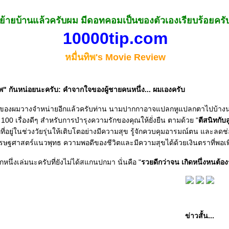
้ายบ้านแล้วครับผม มีดอทคอมเป็นของตัวเองเรียบร้อยครั
10000tip.com
หมื่นทิพ
's Movie Review
ิพ" กันหน่อยนะครับ: คำจากใจของผู้ชายคนหนึ่ง... ผมเองครับ
ม่ของผมวางจำหน่ายอีกแล้วครับท่าน นามปากกาอาจแปลกหูแปลกตาไปบ้างนะคร
อา 100 เรื่องดีๆ สำหรับการบำรุงความรักของคุณให้ยั่งยืน ตามด้วย "
ตีสนิทกับล
ูกที่อยู่ในช่วงวัยรุ่นให้เติบโตอย่างมีความสุข รู้จักควบคุมอารมณ์ตน และลดช่อ
รษฐศาสตร์แนวพุทธ ความพอดีของชีวิตและมีความสุขได้ด้วยเงินตราที่พอเพี
ีกหนึ่งเล่มนะครับที่ยังไม่ได้สแกนปกมา นั่นคือ "
รวยดีกว่าจน เกิดหนึ่งหนต้อง
ข่าวสั้น...