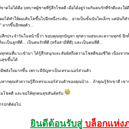
ดไม่ได้คือ บทบาทผู้ชายที่รู้สึกโชคดี เมื่อได้อยู่ร่วมกันคนรักที่รักดีและใฝ่ด
ผมได้ทำให้ผมเติบโตขึ้นไปอีกหนึ่งระดับ... อาจเป็นขั้นบันไดเล็กๆ แต่มันก็ท
ู่" มากขึ้นอีกพอตัว...
ทึกประจำวันในหน้านี้ว่า ขอบคุณทุกปัญหา ทุกความสุขและความทุกข์ อีกทั้
จะเป็นลูกที่ดี... เป็นคนรักที่ดี (หรือสามีที่ดี) และเป็นคนที่ดี...
ทุกคนที่แวะเข้ามา ได้รู้สึกสนุกและสัมผัสถึงความโชคดีของชีวิต เนื่องจากทุ
นสุขขึ้นได้
เองมีพลังใจมากขึ้น เพราะมีปัญหาเป็นเทรนเนอร์ส่วนตัว
บหากคุณทำความรู้สึกเทรนเนอร์ส่วนตัวของคุณบ้าง... ถ้าคุณรู้จักเขาดี เ
มโชคดี และขอให้ทุกคนสุขสันต์ครับ
การปกติต่อไป
ินดีต้อนรับสู่
บล็อกแห่ง