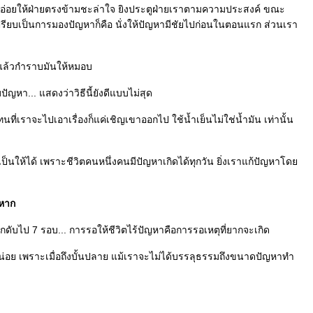
็คืออ่อยให้ฝ่ายตรงข้ามชะล่าใจ ยิงประตูฝ่ายเราตามความประสงค์ ขณะ
าเปรียบเป็นการมองปัญหาก็คือ นั่งให้ปัญหามีชัยไปก่อนในตอนแรก ส่วนเรา
มา แล้วกำราบมันให้หมอบ
ญหา... แสดงว่าวิธีนี้ยังดีแบบไม่สุด
ที่เราจะไปเอาเรื่องก็แค่เชิญเขาออกไป ใช้น้ำเย็นไม่ใช่น้ำมัน เท่านั้น
เป็นให้ได้ เพราะชีวิตคนหนึ่งคนมีปัญหาเกิดได้ทุกวัน ยิ่งเราแก้ปัญหาโด
งหาก
กดับไป 7 รอบ... การรอให้ชีวิตไร้ปัญหาคือการรอเหตุที่ยากจะเกิด
น่อย เพราะเมื่อถึงบั้นปลาย แม้เราจะไม่ได้บรรลุธรรมถึงขนาดปัญหาทำ