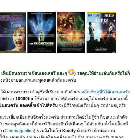
ิ เห็นมีคนถามว่าเขียนเองเลยรึ แฮะๆ
) รอคุณให้อ่านเล่นกันหรือไม่ก็
รื่องหนังมาบอกเล่าและพูดคุยแล้วกันนะครับ
ได้ ผ่านทางการเข้าดูชื่อที่เรียงตามตัวอักษร
คลิ้กเข้าดูที่นี่ได้เลยนะครับ
ท้ายคำว่า
10000tip
ช้งานง่ายกว่าที่คิดครับ ลองดูได้นะครับ นอกจากนี้
น่นอนครับ ลองคลิ้กเข้าไปสิครับ
จะมีรีวิวหนังเรื่องนั้นๆ รอท่านอยู่ครับ
บมาแวะเยี่ยมเยียนกันอีกครั้งนะครับ ส่วนท่านใดยังไม่รู้จัก ก็ขอแนะนำตัว
บ ชอบดูหนังและก็นำมารีวิวแบ่งปันให้เพื่อนๆ ได้อ่านกัน ทั้งในบล็อกนี้
ก (
Cinemagonline
) รวมถึงในเว็บ
Kucity
ด้วยครับ ด้านผลงาน
้มี 5 เล่มแล้ว รายละเอียดก็ลองเลื่อนลงไปด้านล่างๆ นะครับผมหาก