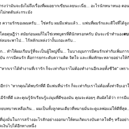
กรงว่ามันจะยังไม่ถึงเรื่องที่ผมอยากเขียนเลยนะเนี่ย... อะไรนักหนาหนอ ต
คงไม่กดดันล่ะกระมัง
ความรักของผมครับ... ใช่ครับ ผมมีแฟนแล้ว... แฟนที่ผมรักและดีใจที่ได้จูงมื
โดยดุษฎีว่า สมัยก่อนผมก็ไม่ใช่เทพบุตรที่ดีนักหรอกครับ มันจะเข้าทำนอง
ตบ
่ลมจะพาไป... ไร้หลักแหล่งว่างั้นเถอะครับ...
.. ทำให้ผมเรียนรู้ที่จะเป็นผู้ใหญ่ขึ้น... ในบางมุมการมีคนรักเท่ากับเพิ่ม
จุบัน การมีคนรัก คือการยกระดับความคิด จิตใจ และเพิ่มทักษะหลายอย่างใ
 "หากเราได้ทำงานที่เรารัก ก็จะเท่ากับเราไม่ต้องทำงานอีกเลยทั้งชีวิต" เพ
ีกว่า "หากคุณได้พบรักที่ดี มีแฟนที่น่ารัก ก็จะเท่ากับเราไม่ต้องตั้งท่าจีบเอา
ุณมีรักที่ดี และคุณรู้จักเรียนรู้แง่มุมที่ดีของมัน คุณจะค่อยๆ สัมผัสได้ว่า 
ายบทบาทเหลือเกิน... ผมเป็นทั้งลูกคนเดียวที่หมายมั่นจะดูแลพ่อแม่ให้ดีที่สุด..
ที่มุ่งมั่นในการสร้างอะไรสักอย่างออกมาให้คนเกิดแรงบันดาลใจดีๆ หรืออย่าง
เงินไปได้อีกทางหนึ่ง