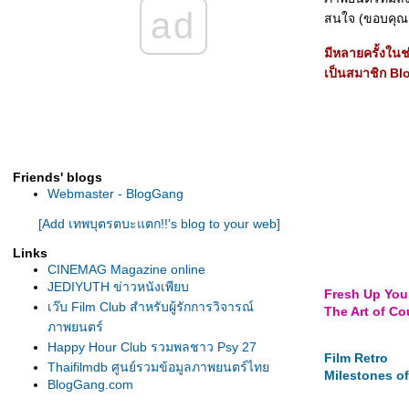
บันดาลใจ สไตล์หมื่นทิพ#2
ad
สนใจ (ขอบคุณล่
หมื่นทิพ Version 16.1 - เทศกาลรวมเรื่อง
บันดาลใจ สไตล์หมื่นทิพ
มีหลายครั้งในช่
หมื่นทิพ Version 16 กับงานเขียนเล่มใหม่ของ
เป็นสมาชิก Blo
ผม "คิดช้า แต่สุขล้น"
หมื่นทิพ Version 15.2 - "ห้องตรงข้าม หัวใจตรง
กัน" หนังสั้นตัวเต็ม เข้ามารับชมกันได้ครับ
หมื่นทิพ Version 15.1 - "ห้องตรงข้าม หัวใจตรง
กัน" หนังสั้นที่อาจจะตรงกับจังหวะชีวิตของใคร
Friends' blogs
หลายคน
Webmaster - BlogGang
หมื่นทิพ Version 15 - ขอบคุณทุกท่านที่อุดหนุน
[Add เทพบุตรตบะแตก!!'s blog to your web]
หนังสือ "ล้มอีกก็ได้ ถ้าลุกเป็น" ของผมคร้าบ
ทักทาย "หมื่นทิพ" กันหน่อยนะครับ Version 14 -
Links
มาพร้อมผลงานหนังสือ 2 เล่มล่าสุดครับ
CINEMAG Magazine online
ทักทาย "หมื่นทิพ" กันหน่อยนะครับ: คำจากใจ
JEDIYUTH ข่าวหนังเพียบ
Fresh Up You
ของผู้ชายคนหนึ่ง... ผมเองครับ
เว๊บ Film Club สำหรับผู้รักการวิจารณ์
The Art of C
ทักทาย "หมื่นทิพ" กันหน่อยนะครับ Version 12 -
ภาพยนตร์
ขึ้นหน้าใหม่ให้โหลดง่ายๆ แล้วครับ
Happy Hour Club รวมพลชาว Psy 27
Film Retro
ทักทาย "หมื่นทิพ" กันหน่อยนะครับ Version 11 -
Thaifilmdb ศูนย์รวมข้อมูลภาพยนตร์ไท
Milestones of
BlogGang.com
ขึ้นหน้าใหม่ พร้อมผลงานใหม่ครับ
ทักทายกันหน่อยนะครับ Version 10 - หมื่นทิพ's