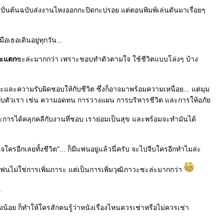
อนปั่นต้นฉบับส่งงานไหงออกกะปิดกะปรอย แต่ตอนพิมพ์เล่นดันมาเรื่อยๆ
อเธอเดินอยู่ทุกวัน...
ะแตก
ซะล่ะมากกว่า เพราะชอบทำตัวตามใจ ใช้ชีวิตแบบโล่งๆ บ้าง
ภาระและความรับผิดชอบให้กับชีวิต ซึ่งก็อาจมาพร้อมความเหนื่อย... แต่มุม
ห้กับตัวเรา เช่น ความอดทน การวางแผน การบริหารชีวิต และการให้อภั
ราะการได้คลุกคลีกับงานที่ชอบ เราย่อมเป็นสุข และพร้อมจะทำมันได้
ใจใครอีกเลยทั้งชีวิต"... ก็มีแฟนอยู่แล้วนี่ครับ จะไปจีบใครอีกทำไมล่ะ
การมีแฟนไม่ใช่การเพิ่มภาระ แต่เป็นการเพิ่มวุฒิภาวะซะล่ะมากกว่า
.
น้อย ก็ทำให้ใครสักคนรู้ว่าหนังเรื่องไหนควรเช่าหรือไม่ควรเช่า