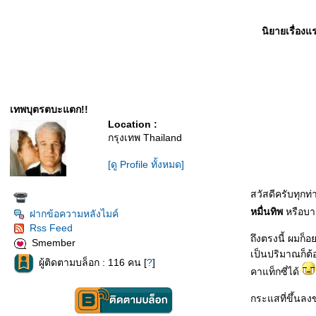
นิยายเรื่องแ
เทพบุตรตบะแตก!!
Location :
กรุงเทพ Thailand
[ดู Profile ทั้งหมด]
สวัสดีครับทุกท
หมื่นทิพ
หรือบา
ฝากข้อความหลังไมค์
Rss Feed
ถึงตรงนี้ ผมก็อ
Smember
เป็นปริมาณก็ต้
ผู้ติดตามบล็อก : 116 คน [
?
]
คาแท็กซี่ได้
กระแสที่ขึ้นล