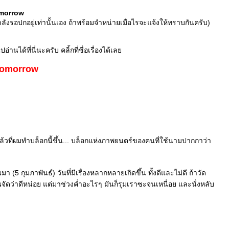
omorrow
ลังรอปกอยู่เท่านั้นเอง ถ้าพร้อมจำหน่ายเมื่อไรจะแจ้งให้ทราบกันครับ)
นได้ที่นี่นะครับ คลิ้กที่ชื่อเรื่องได้เล
Tomorrow
าแล้วที่ผมทำบล็อกนี้ขึ้น... บล็อกแห่งภาพยนตร์ของคนที่ใช้นามปากกาว่า
มา (5 กุมภาพันธ์) วันที่มีเรื่องหลากหลายเกิดขึ้น ทั้งดีและไม่ดี ถ้าวัด
จัดว่าดีหน่อย แต่มาช่วงค่ำอะไรๆ มันก็รุมเราซะจนเหนื่อย และนั่งหลับ