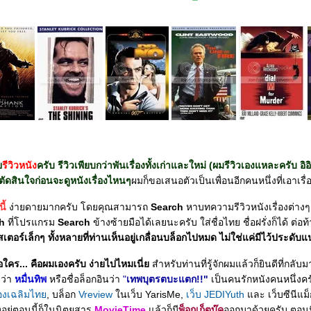
ว
รีวิวหนัง
ครับ รีวิวเพียบกว่าพันเรื่องทั้งเก่าและใหม่ (
ผมรีวิวเองแหละครับ อิอ
ดสินใจก่อนจะดูหนังเรื่องไหนๆ
ผมก็ขอเสนอตัวเป็นเพื่อนอีกคนหนึ่งที่เอาเ
นี้
ง่ายดายมากครับ โดยคุณสามารถ
Search
หาบทความรีวิวหนังเรื่องต่างๆ 
h
ที่โปรแกรม
Search
ข้างซ้ายมือได้เลยนะครับ ใส่ชื่อไทย ชื่อฝรั่งก็ได้ ต่อ
ตอร์เล็กๆ ทั้งหลายที่ท่านเห็นอยู่เกลื่อนบล็อกไปหมด ไม่ใช่แค่มีไว้ประดับแ
อใคร... คือผมเองครับ ง่ายไปไหมเนี่
สำหรับท่านที่รู้จักผมแล้วก็ยินดีที่กลั
ว่า
หมื่นทิพ
หรือชื่อล็อกอินว่า
"
เทพบุตรตบะแตก!!"
เป็นคนรักหนังคนหนึ่งครั
้องเฉลิมไท
, บล็อก
Vreview
นเว็บ YarisMe,
เว็บ JEDIYuth
ละ เว็บซีนีแม็
งอยู่ตอนนี้ก็ในนิตยสาร
MovieTime
ล้วก็มี
พ็อกเก็ตบุ๊ค
ออกมาด้วยครับ ตอนนี