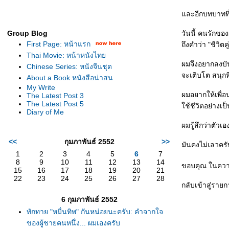
ละอีกบทบาทที่ขา
Group Blog
วันนี้ คนรักของ
First Page: หน้าแรก
ถึงคำว่า "ชีวิตค
Thai Movie: หน้าหนังไท
ผมจึงอยากลงบัน
Chinese Series: หนังจีนชุด
จะเติบโต สนุกที่
About a Book หนังสือน่าสน
My Write
ผมอยากให้เพื่อน
The Latest Post 3
The Latest Post 5
ช้ชีวิตอย่างเป็
Diary of Me
ผมรู้สึกว่าตัว
<<
กุมภาพันธ์ 2552
>>
มันคงไม่เลวครั
1
2
3
4
5
6
7
8
9
10
11
12
13
14
ขอบคุณ ในควา
15
16
17
18
19
20
21
22
23
24
25
26
27
28
กลับเข้าสู่ราย
6 กุมภาพันธ์ 2552
ทักทาย "หมื่นทิพ" กันหน่อยนะครับ: คำจากใจ
ของผู้ชายคนหนึ่ง... ผมเองครับ