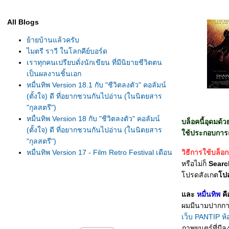
All Blogs
้ายบ้านแล้วครับ
ไมตรี ราวี ในโลกคีย์บอร์ด
เราทุกคนเปรียบดั่งนักเขียน ที่มีนิยายชีวิตตน
เป็นผลงานชิ้นเอก
หมื่นทิพ Version 18.1 กับ "ชีวิตลงตัว" คอลัมน์
(ตั้งใจ) ดี ที่อยากชวนกันไปอ่าน (ในนิตยสาร
"กุลสตรี")
หมื่นทิพ Version 18 กับ "ชีวิตลงตัว" คอลัมน์
บล็อคนี้อุดมด้
(ตั้งใจ) ดี ที่อยากชวนกันไปอ่าน (ในนิตยสาร
ช้ประกอบการตั
"กุลสตรี")
หมื่นทิพ Version 17 - Film Retro Festival เดือน
วิธีการใช้บล็อก
นี้ว่าด้วย "รีวิวรีโทร" รวมพลหนังเก่าจ้า
หรือไม่ก็
Searc
หมื่นทิพ Version 16.4 - เทศกาลรวมเรื่อง
ปรดสังเกต
ปสเ
บันดาลใจ สไตล์หมื่นทิพ #4
ละ
หมื่นทิพ
คื
หมื่นทิพ Version 16.3 - เทศกาลรวมเรื่อง
ผมมีนามปากกา
บันดาลใจ สไตล์หมื่นทิพ #3
เว็บ PANTIP ห
หมื่นทิพ Version 16.2 - เทศกาลรวมเรื่อง
ภาพยนตร์ที่มีล