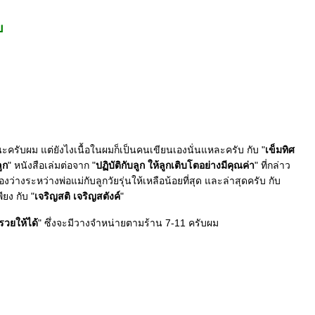
บ
ับผม แต่ยังไงเนื้อในผมก็เป็นคนเขียนเองนั่นแหละครับ กับ "
เข็มทิศ
ูก
" หนังสือเล่มต่อจาก "
ปฏิบัติกับลูก ให้ลูกเติบโตอย่างมีคุณค่า
" ที่กล่าว
งว่างระหว่างพ่อแม่กับลูกวัยรุ่นให้เหลือน้อยที่สุด และล่าสุดครับ กับ
ยง กับ "
เจริญสติ เจริญสตังค์
"
รวยให้ได้
" ซึ่งจะมีวางจำหน่ายตามร้าน 7-11 ครับผม