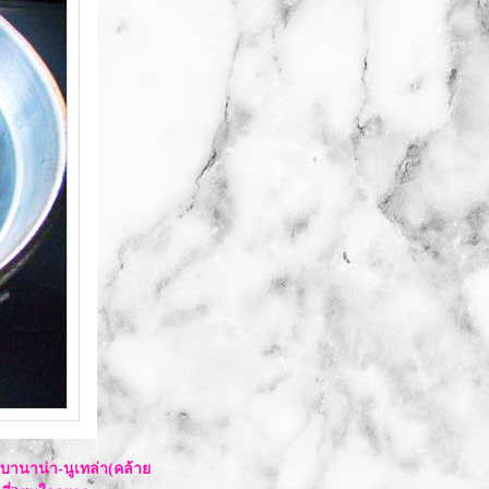
อกบานาน่า-นูเทล่า(คล้า