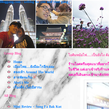
Bloggang.com : weblog for you and your gang
Group Blog
ไอติมหม้อไฟ.....เป็นยังไง ต
Home
ร้านไอศครีมสุดแนวที่อยากไ
เมืองไทย....ยังมีอะไรอีกเยอะ
นชีวิต แต่เอาเข้าจริงร้า
สองเท้า Around The World
ศเสก็เดินตรงเข้ามาสัก300เ
สารพัดจะกิน
AboUt Me
เรื่องดีๆ (ไม่)มีสาระ
All Blog
Mini Review < Song Fa Bak Kut