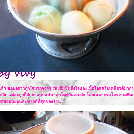
ล้ว ขอบอกว่าถูกใจมากๆๆๆๆ รสเข้มข้นถึงใจและเนื้อไอศครีมเหนียวดีมากๆ 
ะอีก แต่ละลูกก็ตักมาแบบแน่นๆลูกโตๆกันเลยล่ะ โดยเฉพาะรสโครตนมที่อ
นรสยอดนิยมและขายดีที่สุดของร้าน