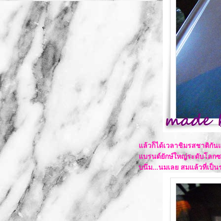
ล้วก็ได้เวลาชิมรสชาติกันแ
บรนด์ยักษ์ใหญ่ระดับโลกซ
บน๊ม...นมเลย สมแล้วที่เป็