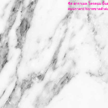
กุ้งเน้นๆ อิ่มแน่นๆ ที่ AKA Buffet
ชีส-คาราเมล-โครตนม-มิ้นต
อร่อยบิ๊กไซส์..กับบะหมี่จอมพลัง
สนนราคา176บาทขาดตัวค่
ได้เวลาเกาหลี...ที่กิมจิ ไทม์
ไอติมหม้อไฟ.....เป็นยังไง ต้องมา
ดู*-*
Fuku Matcha คาเฟ่ของคนเลิฟๆ
ชาเขียว
ร้านอาหารเวียดนามสุด
เลิฟ....วนิดา
อร่อยแบบคนเมือง ทีเจียงฮายใกล้ๆ
บ้าน
อร่อยแบบไทยๆ ที่นัฐพร ไอศครีม
อร่อยแบบบังเอิญ ที่หน้าวัดโสธร
อร่อยเบาๆ ที่ ปัง-หยา-อารีย์