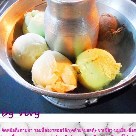
่ใจ จัดหม้อที่2ตามมา รอบนี้ลองรสฮอร์ลิก(คล้ายๆมอลต์)-ชาเขียว-นมเย็น-ช็