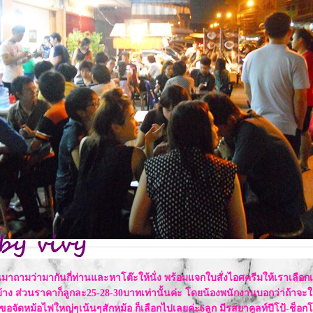
มาถามว่ามากันกี่ท่านและหาโต๊ะให้นั่ง พร้อมแจกใบสั่งไอศครีมให้เราเลื
าง ส่วนราคาก็ลูกละ25-28-30บาทเท่านั้นค่ะ โดยน้องพนักงานบอกว่าถ้าจะให้
วก็ขอจัดหม้อไฟใหญ่ๆเน้นๆสักหม้อ ก็เลือกไปเลยค่ะ6ลูก มีรสยาคูลท์ปีโป้-ช็อ