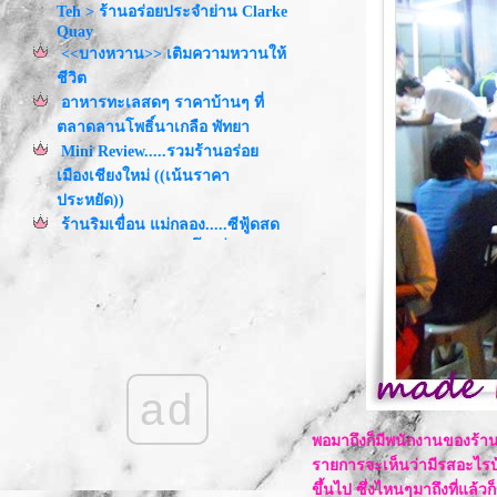
Teh > ร้านอร่อยประจำย่าน Clarke
Quay
<<บางหวาน>> เติมความหวานให้
ชีวิต
อาหารทะเลสดๆ ราคาบ้านๆ ที่
ตลาดลานโพธิ์นาเกลือ พัทยา
Mini Review.....รวมร้านอร่อ
เมืองเชียงใหม่ ((เน้นราคา
ประหยัด))
ร้านริมเขื่อน แม่กลอง.....ซีฟู้ดสด
ราคาถูก บรรยากาศดี๊ ดี ที่
สมุทรสงคราม
น่ารักอย่างเดียวมันยังไม่
พอ.......Sweet Secret Cafe
~MiNi รีวิว~ 2 ร้านดังเมืองพัทยา
อร่อย 24 ชม. ที่่่โชคดีติมซำ
ad
อร่อยชิลๆ บ้านๆ ในห้องอาหาร
รงแรม...@ Square One Dusit
Princess
พอมาถึงก็มีพนักงานของร้าน
ร้านอร่อยรสแซ่บใน
รายการจะเห็นว่ามีรสอะไรบ้
สวนจตุจักร....ที่ครัวดินเผา
ขึ้นไป ซึ่งไหนๆมาถึงที่แล้