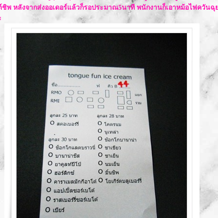
์ชิพ หลังจากส่งออเดอร์แล้วก็รอประมาณ5นาที พนักงานก็เอาหม้อไฟควันฉุ
ะ