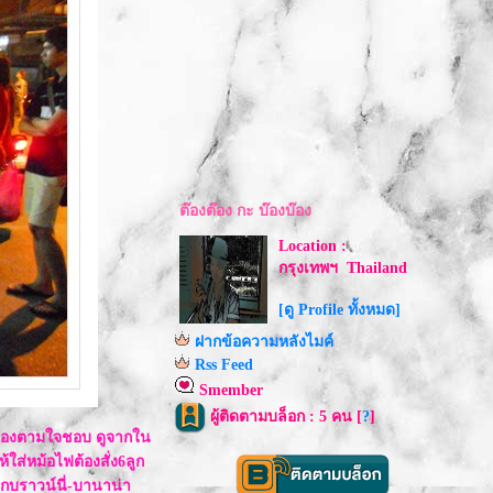
ต๊องต๊อง กะ บ๊องบ๊อง
Location :
กรุงเทพฯ Thailand
[ดู Profile ทั้งหมด]
ฝากข้อความหลังไมค์
Rss Feed
Smember
ผู้ติดตามบล็อก : 5 คน [
?
]
อกเองตามใจชอบ ดูจากใน
ใส่หม้อไฟต้องสั่ง6ลูก
กโกบราวน์นี่-บานาน่า