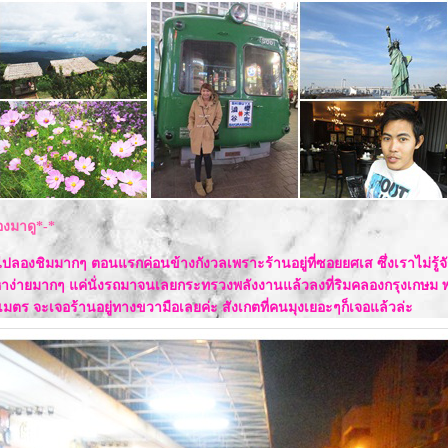
้องมาดู*-*
ปลองชิมมากๆ ตอนแรกค่อนข้างกังวลเพราะร้านอยู่ที่ซอยยศเส ซึ่งเราไม่รู
นหาง่ายมากๆ แค่นั่งรถมาจนเลยกระทรวงพลังงานแล้วลงที่ริมคลองกรุงเกษม 
มตร จะเจอร้านอยู่ทางขวามือเลยค่ะ สังเกตที่คนมุงเยอะๆก็เจอแล้วล่ะ