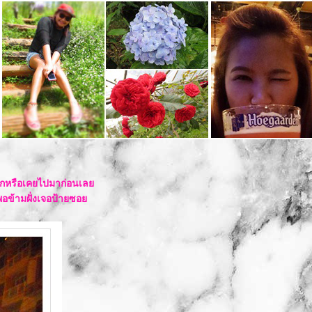
้จักหรือเคยไปมาก่อนเล
พอข้ามฝั่งเจอป้ายซอ