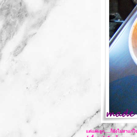
ต่แค่6ลูก.....ก็ยังไม่สาแก