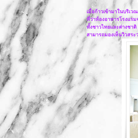
กุ้งเน้นๆ อิ่มแน่นๆ ที่ AKA Buffet
อร่อยบิ๊กไซส์..กับบะหมี่จอมพลัง
เมื่อก้าวเข้ามาในบริเ
ได้เวลาเกาหลี...ที่กิมจิ ไทม์
ที่ว่าห้องอาหารโรงแรมจ
ไอติมหม้อไฟ.....เป็นยังไง ต้องมา
ทั้งชาวไทยและต่างชาติ 
ดู*-*
สามารถมองเห็นวิวสระว่
Fuku Matcha คาเฟ่ของคนเลิฟๆ
ชาเขียว
ร้านอาหารเวียดนามสุด
เลิฟ....วนิดา
อร่อยแบบคนเมือง ทีเจียงฮายใกล้ๆ
บ้าน
อร่อยแบบไทยๆ ที่นัฐพร ไอศครีม
อร่อยแบบบังเอิญ ที่หน้าวัดโสธร
อร่อยเบาๆ ที่ ปัง-หยา-อารีย์