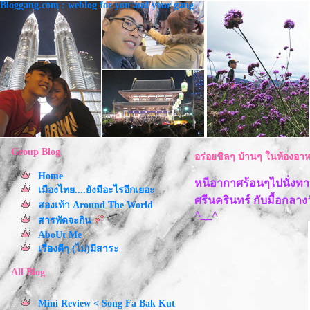
Bloggang.com : weblog for you and your gang
Group Blog
อร่อยชิลๆ บ้านๆ ในห้องอา
Home
หนีอากาศร้อนๆไปนั่งทาน
เมืองไทย....ยังมีอะไรอีกเยอะ
ศรีนครินทร์ กับมื้อกลาง
สองเท้า Around The World
^__^
สารพัดจะกิน
AboUt Me
เรื่องดีๆ (ไม่)มีสาระ
All Blog
Mini Review < Song Fa Bak Kut