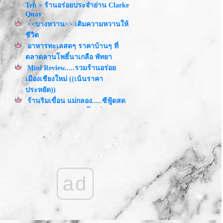
Teh > ร้านอร่อยประจำย่าน Clarke
Quay
<<บางหวาน>> เติมความหวานให้
ชีวิต
อาหารทะเลสดๆ ราคาบ้านๆ ที่
ตลาดลานโพธิ์นาเกลือ พัทยา
Mini Review.....รวมร้านอร่อ
เมืองเชียงใหม่ ((เน้นราคา
ประหยัด))
ร้านริมเขื่อน แม่กลอง.....ซีฟู้ดสด
ราคาถูก บรรยากาศดี๊ ดี ที่
สมุทรสงคราม
น่ารักอย่างเดียวมันยังไม่
พอ.......Sweet Secret Cafe
~MiNi รีวิว~ 2 ร้านดังเมืองพัทยา
อร่อย 24 ชม. ที่่่โชคดีติมซำ
ad
อร่อยชิลๆ บ้านๆ ในห้องอาหาร
รงแรม...@ Square One Dusit
Princess
ร้านอร่อยรสแซ่บใน
สวนจตุจักร....ที่ครัวดินเผา