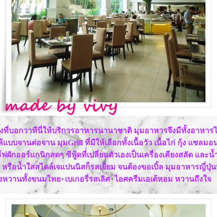
งที่บอกวาทีนี่ให้บริการอาหารนานาชาติ มุมอาหารจึงมีทั้งอาหารไ
แบบจานต่อจาน มุมGrill ที่มีให้เลือกทั้งเนื้อวัว เนื้อไก่ กุ้ง แซ
์ฟผักออร์แกนิกสดๆ ซีฟู้ดที่่เปลี่ยนตัวเองเป็นเครื่องเคียงสลัด แล
หรือน้ำใสสไตล์เจแปนนิสก็รสเยี่ยม จนต้องขอเบิ้ล มุมอาหารญี่ปุ่
ของหวานทั้งขนมไทย+เบเกอรี่รสเลิศ+ไอศครีมเอเต้หอม หวานถึงใจ