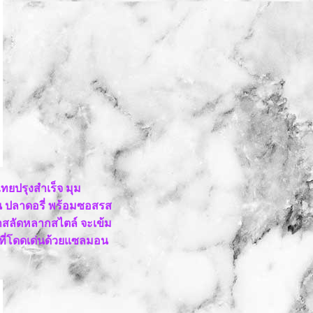
ทยปรุงสำเร็จ มุม
ลมอน ปลาดอรี่ พร้อมซอสรส
ะน้ำสลัดหลากสไตล์ จะเข้ม
นที่โดดเด่นด้วยแซลมอน