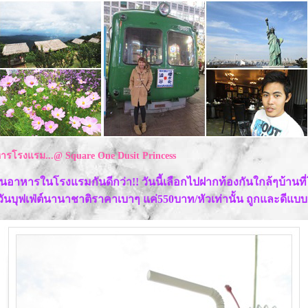
หารโรงแรม...@ Square One Dusit Princess
อาหารในโรงแรมกันดีกว่า!! วันนี้เลือกไปฝากท้องกันใกล้ๆบ้านที่
วันบุฟเฟ่ต์นานาชาติราคาเบาๆ แค่550บาท/หัวเท่านั้น ถูกและดีแบบนี