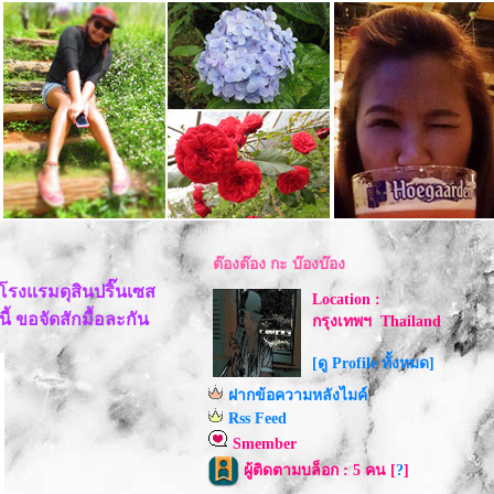
ต๊องต๊อง กะ บ๊องบ๊อง
โรงแรมดุสินปริ๊นเซส
Location :
้ ขอจัดสักมื้อละกัน
กรุงเทพฯ Thailand
[ดู Profile ทั้งหมด]
ฝากข้อความหลังไมค์
Rss Feed
Smember
ผู้ติดตามบล็อก : 5 คน [
?
]