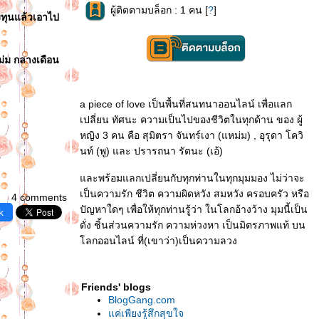
ผู้ติดตามบล็อก : 1 คน [
?
]
องทุนแล้วเอาไป
หม่ม กลางเดือน
a piece of love เป็นพื้นที่สนทนาออนไลน์ เพื่อแลก
เปลี่ยน ทัศนะ ความเป็นไปของชีวิตในทุกด้าน ของ ผู้
หญิง 3 คน คือ สุมิตรา จันทร์เงา (แหม่ม) , อุรุดา โควิ
นท์ (พู) และ ปรารถนา รัตนะ (เอ้)
ละพร้อมแลกเปลี่ยนกับทุกท่านในทุกมุมมอง ไม่ว่าจะ
เป็นความรัก ชีวิต ความผิดหวัง สมหวัง ครอบครัว หรือ
4 comments
ปัญหาใดๆ เพื่อให้ทุกท่านรู้ว่า ในโลกอ้างว้าง มุมนี้เป็น
k
ดั่ง ชิ้นส่วนความรัก ความห่วงหา เป็นมิตรภาพแท้ บน
ลกออนไลน์ ที่(เขาว่า)เป็นความลวง
Friends' blogs
BlogGang.com
ค่เพียงรู้สึกสุขใจ