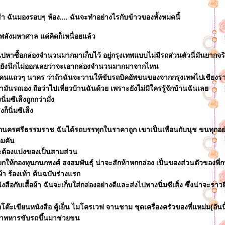
า ฉันมองรอบๆ ห้อง.... ฉันจะทำอย่างไรกับข้าวของทั้งหมดนี้
พลังมหาศาล แค่คิดก็เหนื่อยแล้ว
งไปหาซื้อกล่องจำนวนมากมาเก็บไว้ อยู่กรุงเทพแบบไม่มีรถส่วนตัวนี่มันยากจ
 ยังนึกไม่ออกเลยว่าจะเอากล่องจำนวนมากมาจากไหน
นแถวๆ นาคร ว่าถ้าฉันจะวานให้ขับรถบิคอัพขนของจากกรุงเทพไปเชียงรายส
้ำมันรถเอง ถือว่าไปเที่ยวบ้านฉันด้วย เพราะยังไม่มีใครรู้จักบ้านฉันเล
ิ่มซีเส็งถูกกว่ามั่ง
งก็นิ่มซีเส็ง
นครศรีธรรมราช ฉันได้รถบรรทุกในราคาถูก เขาเป็นเพื่อนกับนุช ขนทุกอย่
็มคัน
ะต้องแบ่งของเป็นสามส่วน
ให้กองทุนกนกพงศ์ สงสมพันธุ์ น่าจะสักห้าหกกล่อง เป็นของส่วนตัวของพี่
ผ้า ร้องเท้า ต้นฉบับร่างแรก
ังสือกับเสื้อผ้า ฉันจะเก็บใส่กล่องอย่างดีและส่งไปทางนิ่มซีเส็ง ซึ่งน่าจะราวย
โต๊ะเขียนหนังสือ ตู้เย็น ไมโครเวฟ จานชาม ชุดเครื่องครัวของพี่แหม่ม(อันนี้
หาทหารขับรถขึ้นมาช่วยขน