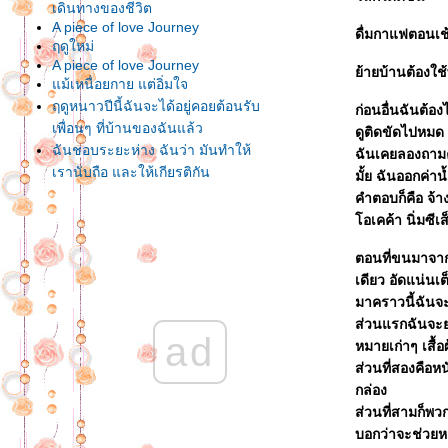
เดินทางของชีวิต
A piece of love Journey
ดื่มกาแฟตอนเช้
ฤดูใหม่
A piece of love Journey
้ายบ้านต้องใช้
ม้เหนื่อยกาย แต่อิ่มใจ
ฤดูหนาวปีนี้ฉันจะได้อยู่คอยต้อนรับ
ก่อนอื่นฉันต้อ
เพื่อนๆ ที่บ้านของฉันแล้ว
ดูติดขัดไปหมด
ฉันชอบระยะห่าง ฉันว่า มันทำให้
ฉันเคยลองถามค
เรานับถือ และให้เกียรติกัน
มั้ย ฉันออกค่าน
อยู่ที่เราต่างหาก ว่าจะเลือกรับสิ่ง
คำตอบก็คือ จ้างน
ไหน อย่างไร
อเคค้า นิ่มซีเส็
สองเดือนที่ผ่านมา โลกของฉันไม่มี
ตอนที่ขนมาจาก
ตัวหนังสือ
เดียว อัดแน่นเต
ล้วก็ถึงวันนี้ วันที่ฉันกลับรู้สึกว่า
มาคราวนี้ฉันจ
ทุกสิ่งซึ่งฉันต้องการ อยู่ที่เชียงรา
ส่วนแรกฉันจะยก
บ้านของฉัน
ad
หมายเก่าๆ เสื้อ
วันแห่งความหลัง.....Chopper คัน
ส่วนที่สองคือหน
นั้น กับ ตัวฉันคนนี้
กล่อง
กะลอจิ๊ สายใยรักแผ่นดินใหญ่
ส่วนที่สามก็พวก
มาประกวดบท (สนทนา) รัก
บอกว่าจะช่วย
ออนไลน์กันเถอะ