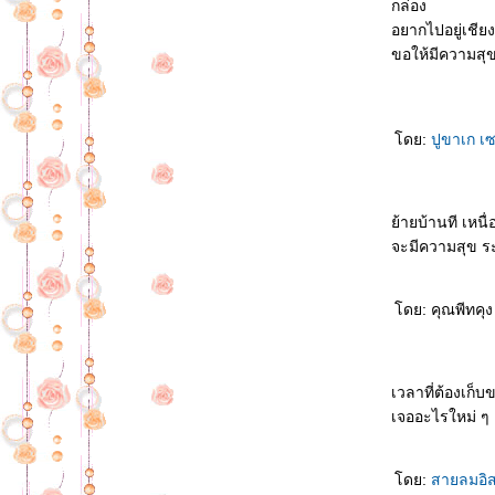
กล่อง
อยากไปอยู่เชียง
ขอให้มีความสุข
ดย:
ปูขาเก เ
้ายบ้านที เหน
จะมีความสุข ระห
ดย: คุณพีทคุง
เวลาที่ต้องเก็บข
เจออะไรใหม่ ๆ
ดย:
สายลมอิ