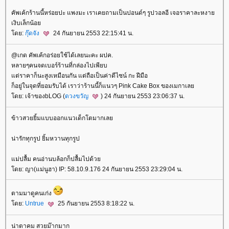
คัพเค้กร้านนี้หร่อยปะ แพงมะ เราเคยถามเป็นปอนด์ๆ รูปวอลอี เจอราคาละหงา
เงิบเล็กน้อ
ดย:
กุ๊ดจัง
24 กันยายน 2553 22:15:41 น.
@เกด คัพเค้กอร่อยใช้ได้เลยนะคะ ผปค.
หลายๆคนจดเบอร์ร้านที่กล่องไปเพียบ
ต่ราคาก็นะสูงเหมือนกัน แต่ถือเป็นค่าดีไซน์ กะ ฝีมือ
ก็อยู่ในจุดที่ยอมรับได้ เราว่าร้านนี้ก็แนวๆ Pink Cake Box ของเมกาเล
ดย: เจ้าของbLOG (
ดวงขวัญ
) 24 กันยายน 2553 23:06:37 น.
ข้าวสวยยิ้มแบบออกแนวเด็กโตมากเล
น่ารักทุกรูป ยิ้มหวานทุกรูป
ม่ปลื้ม คนอ่านบล้อกก็ปลื้มไปด้ว
ดย: ญา(แม่นูฮา) IP: 58.10.9.176 24 กันยายน 2553 23:29:04 น.
ตามมาดูคนเก่ง
ดย:
Untrue
25 กันยายน 2553 8:18:22 น.
น่าตาคม สวยม๊ากมาก