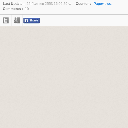
Last Update :
25 กันยายน 2553 16:02:29 น.
Counter :
Pageviews.
Comments :
10