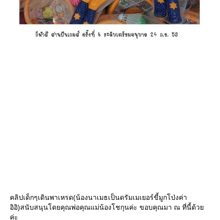
คลิปเด็กๆเดินพาเหรด(น้องนาเมธเป็นดรัมเมเยอร์ขี้มูกโป่งค่า
อิอิ)สนับสนุนโดยคุณพ่อคุณแม่น้องโชกุนค่ะ ขอบคุณมา ณ ที่นี้ด้ว
ค่ะ