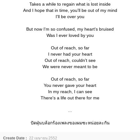
Takes a while to regain what is lost inside
And I hope that in time, you'll be out of my mind
I'll be over you
But now I'm so confused, my heart's bruised
Was I ever loved by you
Out of reach, so far
I never had your heart
Out of reach, couldn't see
We were never meant to be
Out of reach, so far
You never gave your heart
In my reach, I can see
There's a life out there for me
...
ปัดฝุ่นบล้อกร้องเพลงของผมซะหน่อยละกัน
Create Date :
22 เมษายน 2552