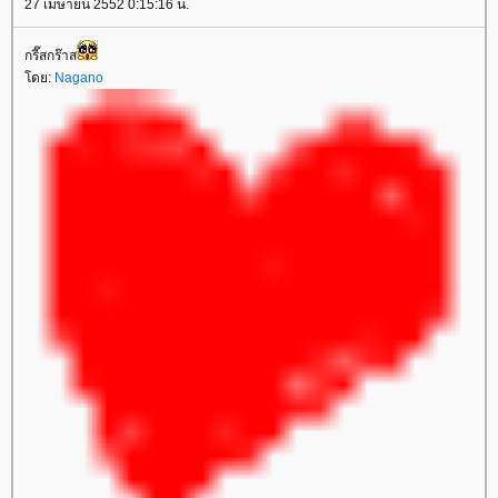
27 เมษายน 2552 0:15:16 น.
กรี๊สกร๊าส
ดย:
Nagano