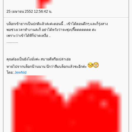
25 เมษายน 2552 12:56:42 น.
บล็อกเข้ายากเป็นปกติแล้วล่ะค่ะตอนนี้ .. เข้าได้ตอนดึกๆ และก็รุ่งสาง
พอช่วงเวลาทำงานล่ะก็ อย่าได้หวังว่าจะพุ่งปรี๊ดดดดดดด ค่ะ
เพราะว่าเข้าได้ทีก็ปาดเหงื่อ ..
.............
คุณต๋องเป็นยังไงมั่งค่ะ สบายดีหรือเปล่าเอ่
หายไปจากบล็อกน๊านนาน นึกว่าลืมบล็อกแล้วซะอีกค่ะ
ดย:
JewNid