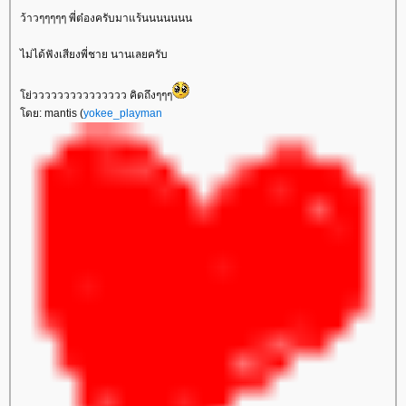
ว้าวๆๆๆๆๆ พี่ต๋องครับมาแร้นนนนนนน
ไม่ได้ฟังเสียงพี่ชาย นานเลยครับ
่ววววววววววววววว คิดถึงๆๆๆ
ดย: mantis (
yokee_playman