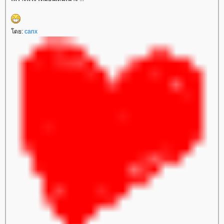
ดย:
canx