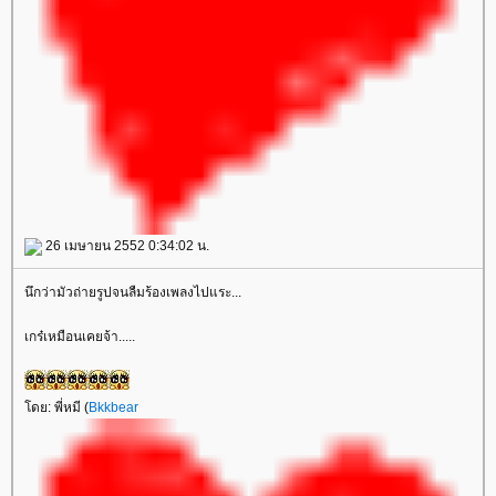
26 เมษายน 2552 0:34:02 น.
นึกว่ามัวถ่ายรูปจนลืมร้องเพลงไปแระ...
เกร๋เหมือนเคยจ้า.....
ดย: พี่หมี (
Bkkbear