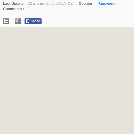
Last Update :
22 เมษายน 2552 20:17:42 น.
Counter :
Pageviews.
Comments :
11