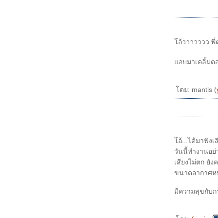
อ้ววววววว พี่
อบมาเคลิ้มตอนเ
ดย: mantis (
อ้...ได้มาฟังเ
วันนี้ทำงานอย่
เสียงไม่ตก ยัง
ขนาดอากาศหนาว
มีความสุขกับ