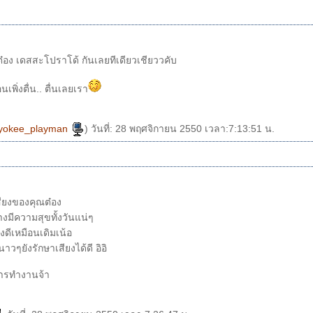
ต๋อง เดสสะโปราโด้ กันเลยทีเดียวเชียววคับ
พิ่งตื่น.. ตื่นเลยเรา
yokee_playman
) วันที่: 28 พฤศจิกายน 2550 เวลา:7:13:51 น.
สียงของคุณต๋อง
างมีความสุขทั้งวันแน่ๆ
คงดีเหมือนเดิมเน้อ
ๆยังรักษาเสียงได้ดี อิอิ
การทำงานจ้า