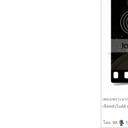
เพลงเพราะมาก
เช็คหลังไมค์ด
ดย:
9A
ว