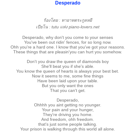
Desperado
ร้องโดย : ทายาทตระกูลหยี
เปียโน : tutu แห่ง piano-lovers.net
Desperado, why don't you come to your senses
You've been out ridin' fences, for so long now.
Ohh you're a hard one. I know that you've got your reasons.
These things that are pleasin'you can hurt you somehow.
Don't you draw the queen of diamonds boy
She'll beat you if she's able.
You know the queen of hearts is always your best bet.
Now it seems to me, some fine things
Have been laid upon your table.
But you only want the ones
That you can't get.
Desperado,
Ohhhh you aint getting no younger.
Your pain and your hunger,
They're driving you home.
And freedom, ohh freedom.
that's just some people talking.
Your prison is walking through this world all alone.