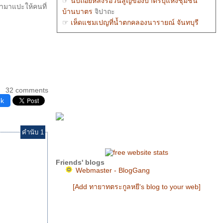
บ้านบาตร
จิปาถะ
อามาแปะให้คนที่
☞
เห็ดแชมเปญที่น้ำตกคลองนารายณ์ จันทบุรี
กลเลอรี่ภาพถ่า
☞
เมืองน่านจากวัดพระธาตุเขาน้อยตอนกลางคืน
กลเลอรี่ภาพถ่า
☞
ค่อยากจะร้อง : Out of reach
ร้องเพลง
☞
สิมวัดเชียงทอง หลวงพระบาง
กลเลอรี่ถาพ
ถ่า
32 comments
☞
ซ้อมใหญ่ริ้วกระบวนพระอิสริยยศฯ 2 พ.ย.
ok
2551
กลเลอรี่ภาพถ่า
☞
เพราะอะไร : piano by tutu pianist
ร้องเพลง
คำนับ 1
Friends' blogs
Webmaster - BlogGang
[Add ทายาทตระกูลหยี's blog to your web]