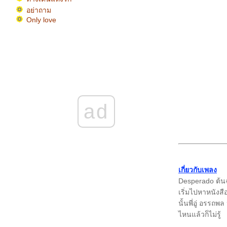
อย่าถาม
Only love
Angel
Fixing a broken heart
กระเป๋าแบนแฟนทิ้ง
Yesterday
ทงข้างหลังทะลุถึงหัวใจ ร้องกับเปียโนของคุณ
ฟร์ องค์ชายสี่ จาก piano-lovers.net
อย่ารักกันเล
ความลับ (piano version) accom by Birdykung
ad
จาก piano-lovers.net
จุดอ่อนของฉันอยู่ที่หัวใจ
Un-break my heart
Stay (ต้นฉบับ ปาล์มมี่ สังกัด แกรมมี่ จำกัด
มหาชน)
ปล่อยมือ (ต้นฉบับ X3 Supergang สังกัดแกรมมี่
เกี่ยวกับเพลง
จำกัด มหาชน)
Desperado ต้นฉบ
Feeling Good
เริ่มไปหาหนังส
ความทรงจำสีจาง (ต้นฉบับ ปาล์มมี่ สังกัดค่า
นั้นพี่อู่ อรรถ
กรมมี่ จำกัด มหาชน)
ไหนแล้วก็ไม่รู้
Saving all my love for you... ร้องที่บ้าน แต่
บรรยากาศแบบไลฟ์ๆ