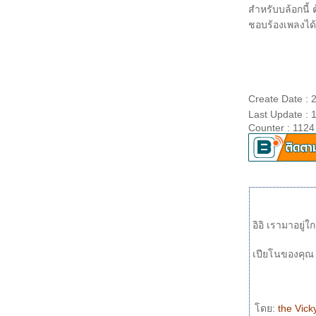
สำหรับบล้อกนี้
หนึ่งในไม่กี่คน กับแขกรับเชิญ mod007 (เพลงนี้
ชอบร้องเพลงได
ต้นฉบับร้องโดย โบ สุนิตา จากจีเอ็มเอ็ม แกรมมี่
นะครับ)
รักคุณเท่าฟ้า
Cruisin' : duet with Scarlet Angel
Because of you
เดียวดายกลางสายลม
Create Date :
Wind beneath my wings
Last Update : 
ลม
Counter : 1124
คิดถึงเหลือเกิน
นาทีสุดท้า
รู้ไหม (ว่าฉันคิดถึง)
สู่กลางใจเธอ A Tu Corazon
ระยะปลอดภั
ก้อนหินกลิ่นดอกไม้
อิอิ เรามาอยู่ใก
vogue
ทบขาดใจ
เปียโนของคุณ tu
รักไม่ช่วยอะไร
ขอบใจจริงๆ
ไม่อยากนอนคนเดียว
เพลงพระราชนิพนธ์ อาทิตย์อับแสง
ดย:
the Vic