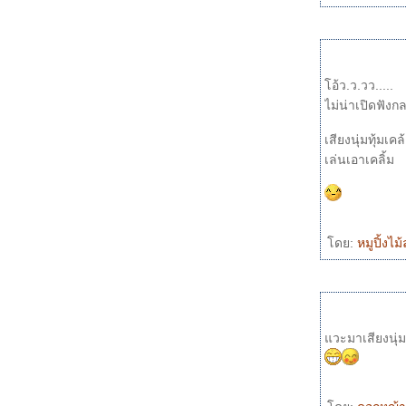
Desperado
หมดหัวใจ
อสงไข
บทเพลงที่ระลึก แด่ คุณครูซออู้
จันทร์...ไม่รู้วันไหน หัวใจถึงจะเต็มดวง...ของ
อ้ว.ว.วว.....
ฝากน้องปูเป้
ไม่น่าเปิดฟัง
เปรี้ยวใจ
เสียงนุ่มทุ้มเ
ฉันยังอยู่กับเธอ
เล่นเอาเคลิ้ม
Close to you
ร้องไห้กับเดือน
เรามีเรา
อยากรู้แต่ไม่อยากถาม
นกขมิ้น
ดย:
หมูปิ้งไ
เสร็จไปอีกหนึ่ง...โล่งอย่างบอกไม่ถูก ... แค่ อย่า
อมแพ้ มันก็แค่นั้นแหละ
Upside Down
Reflections (Care Enough)
WinGroove โปรแกรมฟรีๆ สำหรับเล่น midi
วะมาเสียงนุ่
เสียงดี๊ดี + Again
การเตรียม midi มาใช้ร้องเพลงด้วยโปรแกรม
cakewalk (ต่อ) + Sometimes love just ain't
enough