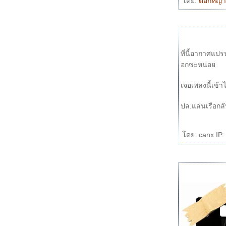
ดย:
ดอกหญ้
การเตรียม midi มาใช้ร้องเพลงด้วยโปรแกรม
cakewalk + ละครฉากสุดท้า
อิ่มอุ่น (จุ๊บ จุ๊บ เรคคอร์ด เอื้อเฟื้อดนตรี)
ค่าน้ำนม
ลืมไปหรือเปล่า
ที่นี้อากาศแปรปรวนมั๊กๆ เลยป่วยซะเลย ตื่นขึ้นม
ฉันรักเธอ
อกซะหน่อ
น้อยใจ
ทรายกับทะเล
True Love ... มือใหม่เพลงญี่ปุ่น : Nagano
ขอมา...
จรัก ...คุณซออู้ขอมา
Boulevard
ดย: canx IP: 
คงไม่ใช่อย่างเดิม
Just Once