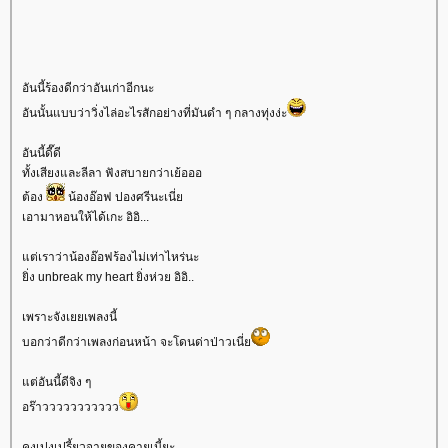
อันนี้ร้องดีกว่าอันเก่าอีกนะ
อันนั้นแบบว่าวิ่งไล่อะไรสักอย่างที่มันดำ ๆ กลางทุ่งง่ะ
อันนี้ดี๊ดี
ทั้งเสียงและลีลา ฟังสบายกว่าเย้อออ
ต้อง
น้องอ๊อฟ ปองศรีนะเนี่
เอามาหอนให้ได้เกะ อิอิ...
ต่เราว่าน้องอ๊อฟร้องไม่เท่าไหร่นะ
ิ่ง unbreak my heart ยิ่งห่วย อิอิ..
เพราะจังเยยเพลงนี้
บอกว่าดีกว่าเพลงก่อนหน้า จะโดนด่าป่าวเนี่
ต่อันนี้ดีจิง ๆ
อร๊าววววววววววว
คุงเปงเปรี้ยวจายของคายเนี้ยะ