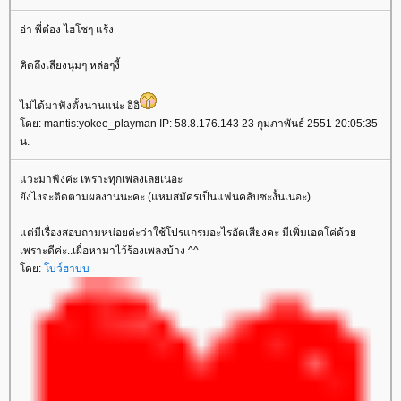
อ่า พี่ต๋อง ไฮโซๆ แร้ง
คิดถึงเสียงนุ่มๆ หล่อๆงี้
ไม่ได้มาฟังตั้งนานแน่ะ อิอิ
ดย: mantis:yokee_playman IP: 58.8.176.143 23 กุมภาพันธ์ 2551 20:05:35
น.
วะมาฟังค่ะ เพราะทุกเพลงเลยเนอะ
ังไงจะติดตามผลงานนะคะ (แหมสมัครเป็นแฟนคลับซะงั้นเนอะ)
ต่มีเรื่องสอบถามหน่อยค่ะว่าใช้โปรแกรมอะไรอัดเสียงคะ มีเพิ่มเอคโค่ด้ว
เพราะดีค่ะ..เผื่อหามาไว้ร้องเพลงบ้าง ^^
ดย:
บว์ฮาบบ