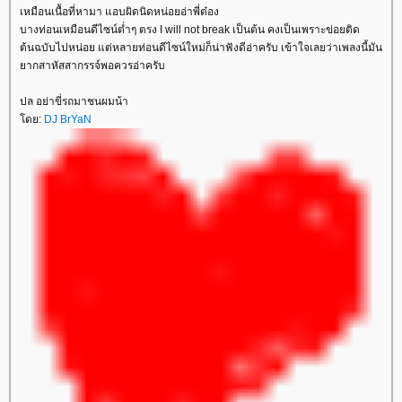
เหมือนเนื้อที่หามา แอบผิดนิดหน่อยอ่าพี่ต๋อง
บางท่อนเหมือนดีไซน์ต่ำๆ ตรง I will not break เป็นต้น คงเป็นเพราะข่อยติด
ต้นฉบับไปหน่อย แต่หลายท่อนดีไซน์ใหม่ก็น่าฟังดีอ่าครับ เข้าใจเลยว่าเพลงนี้มัน
ากสาหัสสากรรจ์พอควรอ่าครับ
ปล อย่าขี่รถมาชนผมน้า
ดย:
DJ BrYaN