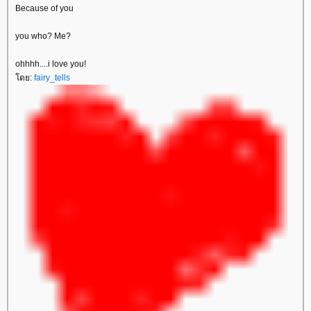
Because of you
you who? Me?
ohhhh....i love you!
ดย:
fairy_tells