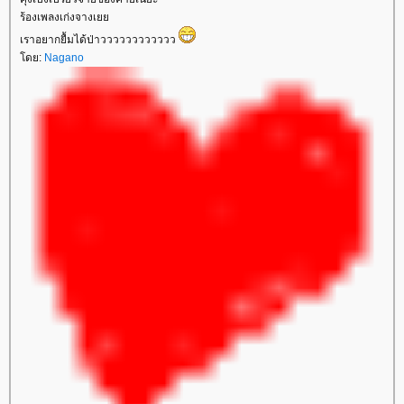
ร้องเพลงเก่งจางเ
เราอยากยื้มได้ป่าวววววววววววว
ดย:
Nagano