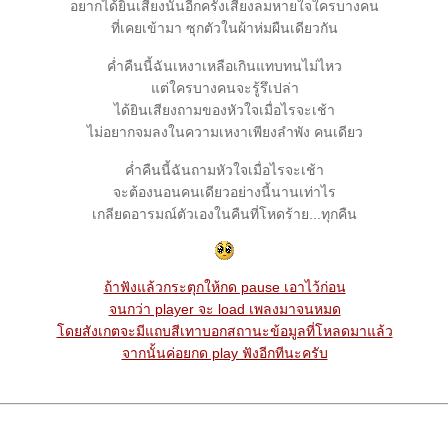
อยากได้ยินเสียงนั้นอีกครั้งเสียงลมหายใจใครบางคน
ที่เคยเข้ามา ซุกตัวในผ้าห่มผืนเดียวกัน
ค่ำคืนนี้ฉันเหงาเหลือเกินแทบทนไม่ไหว
ต่ใครบางคนจะรู้รึเปล่า
ได้ยินเสียงถามของหัวใจเมื่อไรจะเช้า
ไม่อยากจมลงในความเหงาเพียงลำพัง คนเดียว
ค่ำคืนนี้ฉันถามหัวใจเมื่อไรจะเช้า
จะต้องนอนคนเดียวอย่างนี้นานเท่าไร
เกลียดอารมณ์ตัวเองในคืนที่โหดร้าย...ทุกคืน
ถ้าฟังแล้วกระตุกให้กด pause เอาไว้ก่อน
จนกว่า player จะ load เพลงมาจนหมด
ดยสังเกตจะมีแถบสีเทาบอกสถานะข้อมูลที่โหลดมาแล้ว
จากนั้นค่อยกด play ฟังอีกทีนะครับ