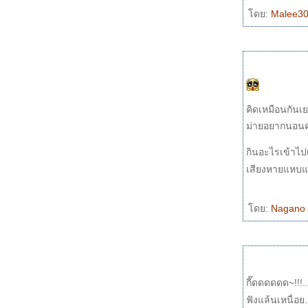
เพลงพระราชนิพนธ์ อาทิตย์อับแสง
ดย:
Malee3
Desperado
หมดหัวใจ
อสงไข
บทเพลงที่ระลึก แด่ คุณครูซออู้
จันทร์...ไม่รู้วันไหน หัวใจถึงจะเต็มดวง...ของ
ฝากน้องปูเป้
เปรี้ยวใจ
คิดเหมือนกั
ฉันยังอยู่กับเธอ
ม่ายอยากนอนคน
Close to you
ร้องไห้กับเดือน
กินอะไรเข้าไป
เรามีเรา
เสียงหายแหบ
อยากรู้แต่ไม่อยากถาม
นกขมิ้น
ดย:
Nagano
เสร็จไปอีกหนึ่ง...โล่งอย่างบอกไม่ถูก ... แค่ อย่า
อมแพ้ มันก็แค่นั้นแหละ
Upside Down
Reflections (Care Enough)
WinGroove โปรแกรมฟรีๆ สำหรับเล่น midi
เสียงดี๊ดี + Again
กี๊ดดดดดด~!!!.
การเตรียม midi มาใช้ร้องเพลงด้วยโปรแกรม
ฟังแล้นเหนื่อย