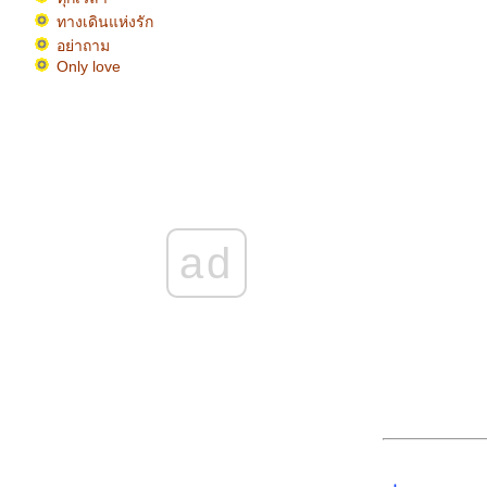
ทางเดินแห่งรัก
อย่าถาม
Only love
Angel
Fixing a broken heart
กระเป๋าแบนแฟนทิ้ง
Yesterday
ทงข้างหลังทะลุถึงหัวใจ ร้องกับเปียโนของคุณ
ฟร์ องค์ชายสี่ จาก piano-lovers.net
อย่ารักกันเล
ความลับ (piano version) accom by Birdykung
ad
จาก piano-lovers.net
จุดอ่อนของฉันอยู่ที่หัวใจ
Un-break my heart
Stay (ต้นฉบับ ปาล์มมี่ สังกัด แกรมมี่ จำกัด
มหาชน)
ปล่อยมือ (ต้นฉบับ X3 Supergang สังกัดแกรมมี่
จำกัด มหาชน)
Feeling Good
ความทรงจำสีจาง (ต้นฉบับ ปาล์มมี่ สังกัดค่า
กรมมี่ จำกัด มหาชน)
Saving all my love for you... ร้องที่บ้าน แต่