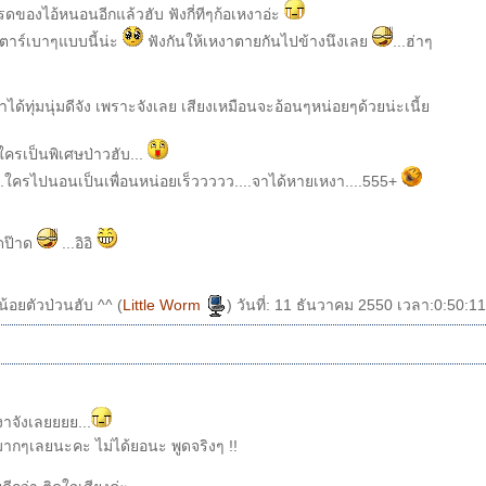
ดของไอ้หนอนอีกแล้วฮับ ฟังกี่ทีๆก้อเหงาอ่ะ
กีตาร์เบาๆแบบนี้น่ะ
ฟังกันให้เหงาตายกันไปข้างนึงเล
...ฮ่าๆ
มาได้ทุ่มนุ่มดีจัง เพราะจังเลย เสียงเหมือนจะอ้อนๆหน่อยๆด้วยน่ะเนี้
ใครเป็นพิเศษป่าวฮับ...
....ใครไปนอนเป็นเพื่อนหน่อยเร็ววววว....จาได้หายเหงา....555+
ดป๊าด
...อิอิ
อยตัวป่วนฮับ ^^ (
Little Worm
) วันที่: 11 ธันวาคม 2550 เวลา:0:50:11
งาจังเลยยยย...
กๆเลยนะคะ ไม่ได้ยอนะ พูดจริงๆ !!