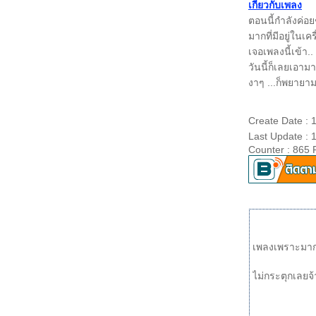
เกี่ยวกับเพลง
บรรยากาศแบบไลฟ์ๆ
ตอนนี้กำลังค่อย
หนึ่งในไม่กี่คน กับแขกรับเชิญ mod007 (เพลงนี้
มากที่มีอยู่ในเค
ต้นฉบับร้องโดย โบ สุนิตา จากจีเอ็มเอ็ม แกรมมี่
เจอเพลงนี้เข้า.
นะครับ)
วันนี้ก็เลยเอาม
รักคุณเท่าฟ้า
งาๆ ...ก็พยายา
Cruisin' : duet with Scarlet Angel
Because of you
เดียวดายกลางสายลม
Create Date : 
Wind beneath my wings
Last Update : 
ลม
Counter : 865 
คิดถึงเหลือเกิน
นาทีสุดท้า
รู้ไหม (ว่าฉันคิดถึง)
สู่กลางใจเธอ A Tu Corazon
ระยะปลอดภั
ก้อนหินกลิ่นดอกไม้
เพลงเพราะมากก
vogue
ทบขาดใจ
ไม่กระตุกเลยจ้
รักไม่ช่วยอะไร
ขอบใจจริงๆ
ไม่อยากนอนคนเดียว