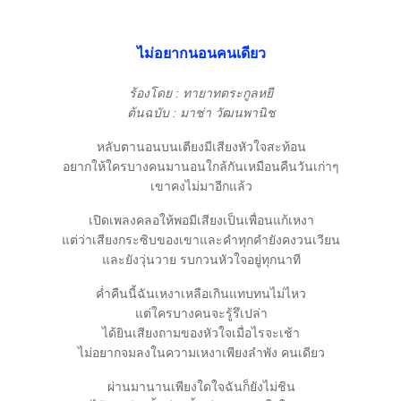
ไม่อยากนอนคนเดียว
ร้องโดย : ทายาทตระกูลหยี
ต้นฉบับ : มาช่า วัฒนพานิช
หลับตานอนบนเตียงมีเสียงหัวใจสะท้อน
อยากให้ใครบางคนมานอนใกล้กันเหมือนคืนวันเก่าๆ
เขาคงไม่มาอีกแล้ว
เปิดเพลงคลอให้พอมีเสียงเป็นเพื่อนแก้เหงา
ต่ว่าเสียงกระซิบของเขาและคำทุกคำยังคงวนเวียน
ละยังวุ่นวาย รบกวนหัวใจอยู่ทุกนาที
ค่ำคืนนี้ฉันเหงาเหลือเกินแทบทนไม่ไหว
ต่ใครบางคนจะรู้รึเปล่า
ได้ยินเสียงถามของหัวใจเมื่อไรจะเช้า
ไม่อยากจมลงในความเหงาเพียงลำพัง คนเดียว
ผ่านมานานเพียงใดใจฉันก็ยังไม่ชิน