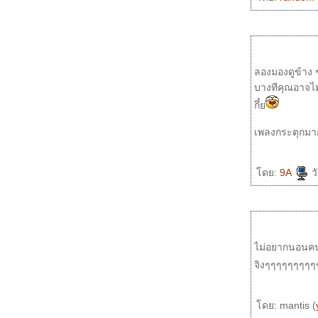
ลองมองดูข้าง ๆ
บางทีคุณอาจไม
กึ๋
ดย:
9A
ว
ไม่อยากนอนคนเด
จิงๆๆๆๆๆๆๆๆ
ดย: mantis (