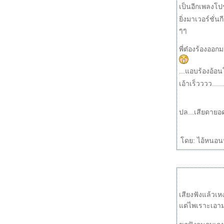
cakewalk (ต่อ) + Sometimes love just ain't
เป็นอีกเพลงโปร
enough
การเตรียม midi มาใช้ร้องเพลงด้วยโปรแกรม
ิ่งมาเวอร์ชั่น
cakewalk + ละครฉากสุดท้า
ๆๆ
อิ่มอุ่น (จุ๊บ จุ๊บ เรคคอร์ด เอื้อเฟื้อดนตรี)
พี่ต๋องร้องออก
ค่าน้ำนม
ลืมไปหรือเปล่า
...แอบร้องอ้อน
ฉันรักเธอ
เอ้าเร็วววว...
น้อยใจ
ทรายกับทะเล
True Love ... มือใหม่เพลงญี่ปุ่น : Nagano
ปล...เสียดายอ
ขอมา...
จรัก ...คุณซออู้ขอมา
Boulevard
ดย: ไอ้หนอนน้
คงไม่ใช่อย่างเดิม
Just Once
เสียงฟังแล้วเห
ต่ไพเราะเอามา