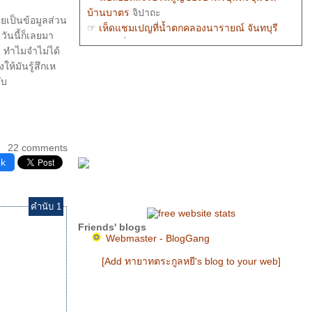
บ้านบาตร
จิปาถะ
ายเป็นข้อมูลส่วน
☞
เห็ดแชมเปญที่น้ำตกคลองนารายณ์ จันทบุรี
 วันนี้ก็เลยมา
กลเลอรี่ภาพถ่า
น ทำไมจำไม่ได้
☞
เมืองน่านจากวัดพระธาตุเขาน้อยตอนกลางคืน
ให้มันรู้สึกเห
กลเลอรี่ภาพถ่า
ับ
☞
ค่อยากจะร้อง : Out of reach
ร้องเพลง
☞
สิมวัดเชียงทอง หลวงพระบาง
กลเลอรี่ถาพ
ถ่า
☞
ซ้อมใหญ่ริ้วกระบวนพระอิสริยยศฯ 2 พ.ย.
2551
กลเลอรี่ภาพถ่า
22 comments
☞
เพราะอะไร : piano by tutu pianist
ร้องเพลง
ok
คำนับ 1
Friends' blogs
Webmaster - BlogGang
[Add ทายาทตระกูลหยี's blog to your web]