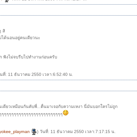
 สิ
่ได้นอนอยู่คนเดียวนะ
เพลงกระตุกมาก ฟังไม่จบรีบไปทำงานก่อนครับ
ันที่: 11 ธันวาคม 2550 เวลา:6:52:40 น.
ียวเหมือนกันคับพี่...ตื่นมาเจอกับความเหงา นี่มันบอกใครไม่ถูก
ๆๆๆๆๆๆๆๆๆๆๆๆๆๆๆๆๆๆๆๆๆๆๆๆๆๆๆ
yokee_playman
) วันที่: 11 ธันวาคม 2550 เวลา:7:17:15 น.