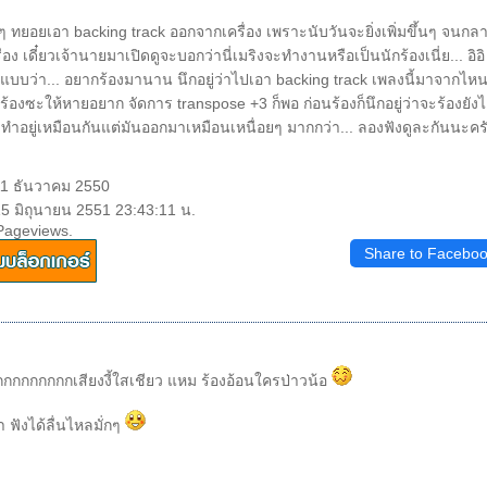
ๆ ทยอยเอา backing track ออกจากเครื่อง เพราะนับวันจะยิ่งเพิ่มขึ้นๆ จนกล
รื่อง เดี๋ยวเจ้านายมาเปิดดูจะบอกว่านี่เมริงจะทำงานหรือเป็นนักร้องเนี่ย... อิอิ
. แบบว่า... อยากร้องมานาน นึกอยู่ว่าไปเอา backing track เพลงนี้มาจากไห
าร้องซะให้หายอยาก จัดการ transpose +3 ก็พอ ก่อนร้องก็นึกอยู่ว่าจะร้องยังไง
มทำอยู่เหมือนกันแต่มันออกมาเหมือนเหนื่อยๆ มากกว่า... ลองฟังดูละกันนะคร
11 ธันวาคม 2550
15 มิถุนายน 2551 23:43:11 น.
Pageviews.
Share to Facebo
กกกกกกกเสียงงี้ใสเชียว แหม ร้องอ้อนใครป่าวน้อ
า ฟังได้ลื่นไหลมั่กๆ