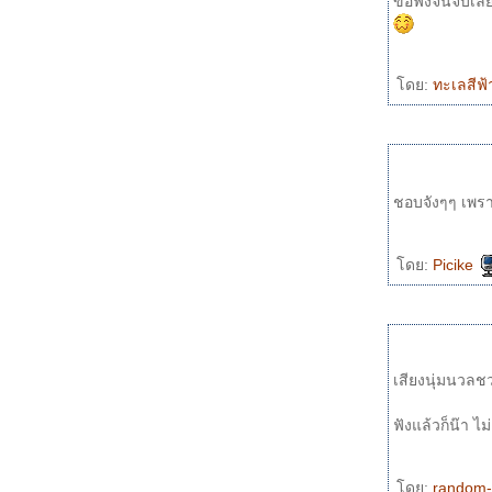
ขอฟังจนจบเลยด
ดย:
ทะเลสีฟ้
ชอบจังๆๆ เพรา
ดย:
Picike
เสียงนุ่มนวลช
ฟัง
ดย:
random