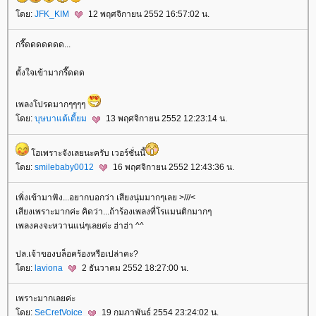
ดย:
JFK_KIM
12 พฤศจิกายน 2552 16:57:02 น.
กรี๊ดดดดดดด...
ตั้งใจเข้ามากรี๊ดดด
เพลงโปรดมากๆๆๆๆ
ดย:
บุษบาแต้เตี้ยม
13 พฤศจิกายน 2552 12:23:14 น.
ฮเพราะจังเลยนะครับ เวอร์ชั่นนี้
ดย:
smilebaby0012
16 พฤศจิกายน 2552 12:43:36 น.
เพิ่งเข้ามาฟัง...อยากบอกว่า เสียงนุ่มมากๆเลย >///<
เสียงเพราะมากค่ะ คิดว่า...ถ้าร้องเพลงที่โรแมนติกมากๆ
เพลงคงจะหวานแน่ๆเลยค่ะ ฮ่าฮ่า ^^
ปล.เจ้าของบล็อคร้องหรือเปล่าคะ?
ดย:
laviona
2 ธันวาคม 2552 18:27:00 น.
เพราะมากเลยค่ะ
ดย:
SeCretVoice
19 กุมภาพันธ์ 2554 23:24:02 น.