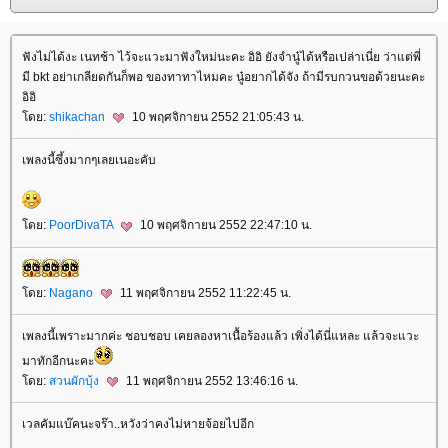
ฟังไม่ได้งะ เนทช้า ไว้จะแวะมาฟังใหม่นะคะ อิอิ ยังจำนู๋ได้หรือเปล่าเนี่ย ว่าแต่พี่
มี bkt อย่าเกลียดกันก็พอ ของทาทาไหมคะ นู๋อยากได้จัง ถ้ามีรบกวนขอด้วยนะคะ
อิอิ
ดย:
shikachan
10 พฤศจิกายน 2552 21:05:43 น.
เพลงนี้ซึ้งมากๆเลยเนอะคับ
ดย:
PoorDivaTA
10 พฤศจิกายน 2552 22:47:10 น.
ดย:
Nagano
11 พฤศจิกายน 2552 11:22:45 น.
เพลงนี้เพราะมากค่ะ ชอบชอบ เคยลองหาเนื้อร้องแล้ว เพิ่งได้นี่แหละ แล้วจะแวะ
มาทักอีกนะคะ
ดย:
สวนผักบุ้ง
11 พฤศจิกายน 2552 13:46:16 น.
เวลคัมแบ๊คนะจร๊า..หวังว่าคงไม่หายจ้อยไปอีก