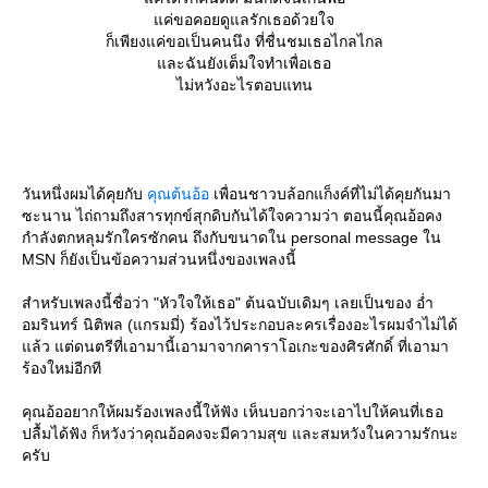
ค่ขอคอยดูแลรักเธอด้วยใจ
ก็เพียงแค่ขอเป็นคนนึง ที่ชื่นชมเธอไกลไกล
ละฉันยังเต็มใจทำเพื่อเธอ
ไม่หวังอะไรตอบแทน
วันหนึ่งผมได้คุยกับ
คุณต้นอ้อ
เพื่อนชาวบล้อกแก็งค์ที่ไม่ได้คุยกันมา
ซะนาน ไถ่ถามถึงสารทุกข์สุกดิบกันได้ใจความว่า ตอนนี้คุณอ้อคง
กำลังตกหลุมรักใครซักคน ถึงกับขนาดใน personal message ใน
MSN ก็ยังเป็นข้อความส่วนหนึ่งของเพลงนี้
สำหรับเพลงนี้ชื่อว่า "หัวใจให้เธอ" ต้นฉบับเดิมๆ เลยเป็นของ อ่ำ
อมรินทร์ นิติพล (แกรมมี่) ร้องไว้ประกอบละครเรื่องอะไรผมจำไม่ได้
ล้ว แต่ดนตรีที่เอามานี้เอามาจากคาราโอเกะของศิรศักดิ์ ที่เอามา
ร้องใหม่อีกที
คุณอ้ออยากให้ผมร้องเพลงนี้ให้ฟัง เห็นบอกว่าจะเอาไปให้คนที่เธอ
ปลื้มได้ฟัง ก็หวังว่าคุณอ้อคงจะมีความสุข และสมหวังในความรักนะ
ครับ