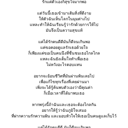
รักแค่ตัวเองก็สุขใจมากพอ
ต่วันนี้เธอเข้ามาเติมสิ่งที่ดีงาม
ห้ตัวฉันเห็นโลกในมุมต่างไป
หละทำให้ฉันเรียนรู้ว่ารักด้วยการให้ไป
มันจึงเป็นความสุขแท้
ค่ได้รักคนดีดีมันก็ดีจนเกินพอ
ค่ขอคอยดูแลรักเธอด้วยใจ
ก็เพียงแค่ขอเป็นคนนึงที่ชื่นชมเธอไกลไกล
หละฉันยังเต็มใจทำเพื่อเธอ
ไม่หวังอะไรตอบแทน
อยากจะย้อนชีวิตที่มันผ่านพ้นเลยไป
เพื่อแก้ไขทุกเรื่องที่เคยผ่านมา
เพิ่งจะได้รู้ค้นพบตัวเองว่ามีคุณค่า
ก็เมื่อเวลาที่ได้มาพบเธอ
หากพรุ่งนี้ถ้าฉันและเธอจะต้องไกลกัน
อยากให้รู้ว่าฉันภูมิใจเสมอ
ที่ฝากความรักความฝัน และมอบหัวใจให้เธอเป็นคนดูแลเก็บไว้
ค่ได้รักคนดีดี มันก็ดีจนเกินพอ