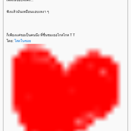
เพลงนี้ชอบจังค่ะ...
ฟังแล้วมันเหมือนแอบเหงา ๆ
ก็เพียงแค่ขอเป็นคนนึง ที่ชื่นชมเธอไกลไกล T T
ดย:
สดในซอ