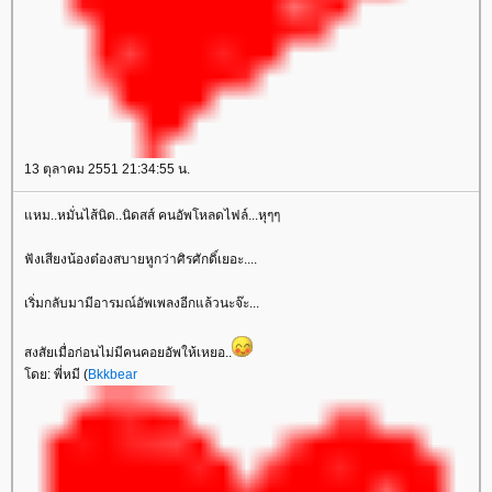
13 ตุลาคม 2551 21:34:55 น.
หม..หมั่นไส้นิด..นิดสส์ คนอัพโหลดไฟล์...หุๆๆ
ฟังเสียงน้องต๋องสบายหูกว่าศิรศักดิ์เยอะ....
เริ่มกลับมามีอารมณ์อัพเพลงอีกแล้วนะจ๊ะ...
สงสัยเมื่อก่อนไม่มีคนคอยอัพให้เหยอ..
ดย: พี่หมี (
Bkkbear