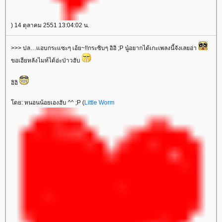
) 14 ตุลาคม 2551 13:04:02 น.
>>> ปล…แอบกระแซะๆ เอ้ย~!!กระซิบๆ อิอิ ;P นู๋อยากได้เกะเพลงนี้จังเลยอ่า
ขอเฮียหลังไมท์ได้อ่ะป่าวฮับ
อิอิ
ดย: หนอนน้อยเองฮับ ^^ ;P (
Little Worm