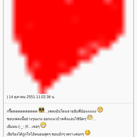
) 14 ตุลาคม 2551 11:02:36 น.
กรี๊ดดดดดดดดดดด
เพลงมันโดนจายฮับพี่น้องงงงงง
ชอบเพลงนี้อย่างรุนแรง ออกแนวบ้าคลั่งแอบไซ้นิดๆ
เอิ่มมม (-_- )!!…เหอๆ
เฮียร้องได้ถูกใจไอ้หนอนสุดๆ ชอบมั่กๆ เพราะค่อกๆ