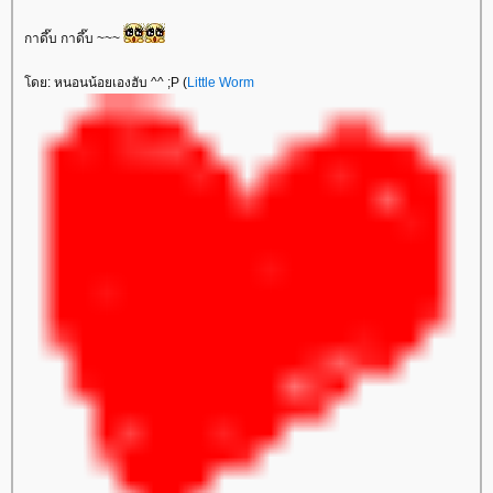
กาดึ๊บ กาดึ๊บ ~~~
ดย: หนอนน้อยเองฮับ ^^ ;P (
Little Worm