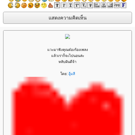
วะมาฟังคุณต๋องร้องเพลง
ล้วเราก็จะไปนอนล่ะ
หลับฝันดีจ้า
ดย:
อุ้มสี