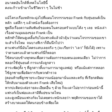
อนาคตอันใกล้ที่เทคโนโลยีนี้
คงจะก้าวเข้ามาในชีวิตเรา ๆ ในไม่ช้า
ม้โครงเรื่องหลักจะมุ่งไปที่แผนโจรกรรมของ Frank กับหุ่นยนต์เป็น
หลัก แต่ลึก ๆ แล้วหนังเรื่องต้องการ
พูดถึงเรื่องความสัมพันธ์ของคนในครอบครัวแบบโต้ง ๆ เลย หนังเล่า
เรื่องผ่านมุมมองของ Frank เป็น
หลักทำให้คนดูเคลิ้มกับไปแฟรงค์แล้วมัวลุ้นว่าแผนโจรกรรมของเขา
จะสำเร็จไหม จนบางทีเราก็ลืมนึกไปว่า
ตาแฟรงก์นี่มันโคตรแสบเลยจริง ๆ (จะเรียกว่า "เลว" ก็ยังได้) เพราะ
ว่าตามตรงแล้วตาแฟรงก์นี่ก็หลอก
ช้คนรอบข้างทุกคนเพื่อความต้องการของตนเองคนเดียว ไม่ว่าการ
หลอกใช้หุ่นยนต์ การแกล้งลูกสาว
สาระพัด(ทั้ง ๆ ที่ลูกสาวทิ้งงานการมาดูแลพ่อ) หรือแม้แต่การหลอก
ช้ลูกชายเพื่อจัดการกับพวกตำรวจ
(ตอนท้ายที่ลูกชายระเบิดอารมณ์ออกมานั่นแหละครับ ที่เรียกสติผม
ห้กลับมามองตัวละคร Frank เสียใหม่)
หากปะติดปะต่อรายละเอียดอื่น ๆ ด้วย ก็จะเดาไม่ยากว่าก่อนหน้านี้
ฟรงก์เป็นพ่อและสามีที่แย่ขนาดไหน
ละดูเหมือนแฟรงก์จะไม่เคยตระหนักเลยว่า พฤติกรรมของเขาได้
สร้างบาดแผลให้คนรอบข้างเพียงใด