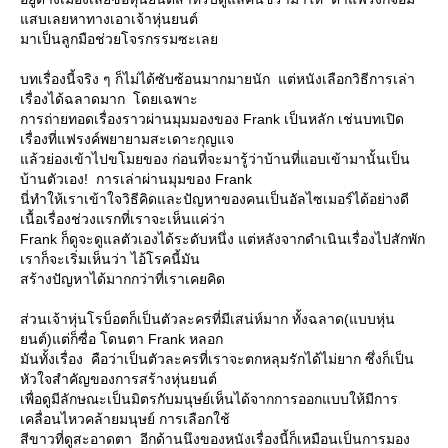
สบเลยหาทางเอาเจ้าหุ่นยนต์
มาเป็นลูกมือช่วยโจรกรรมซะเล
บทเรื่องนี้จริง ๆ ก็ไม่ได้ซับซ้อนมากมายนัก แต่หนังเลือกวิธีการเล่า
เรื่องได้ฉลาดมาก โดยเฉพาะ
การถ่ายทอดเรื่องราวผ่านมุมมองของ Frank เป็นหลัก เช่นบทเปิด
เรื่องที่แฟรงค์พยายามสะเดาะกุญแจ
ล้วย่องเข้าไปขโมยของ ก่อนที่จะมารู้ว่าบ้านที่แอบเข้ามานั้นเป็น
บ้านตัวเอง! การเล่าผ่านมุมของ Frank
นี่ทำให้เราเข้าใจวิธีคิดและปัญหาของคนเป็นอัลไซเมอร์ได้อย่างดี
เนื้อเรื่องช่วงแรกที่เราจะเห็นแค่ว่า
Frank ก็ดูจะดูแลตัวเองได้ระดับหนึ่ง แต่หลังจากดำเนินเรื่องไปสักพัก
เราก็จะเริ่มเห็นว่า ไอ้โรคนี้มัน
สร้างปัญหาได้มากกว่าที่เราเคยคิด
ส่วนเจ้าหุ่นโรบ็อตก็เป็นตัวละครที่มีเสน่ห์มาก ทั้งฉลาด(แบบหุ่น
นต์)แต่ก็ซื่อ โดนตา Frank หลอก
มันทั้งเรื่อง คือว่าเป็นตัวละครที่เราจะตกหลุมรักได้ไม่ยาก ซึ่งก็เป็น
หัวใจสำคัญของการสร้างหุ่นยนต์
เพื่อดูมีลักษณะเป็นมิตรกับมนุษย์เห็นได้จากการออกแบบให้มีการ
เคลื่อนไหวคล้ายมนุษย์ การเลือกใช้
สีขาวที่ดูสะอาดตา อีกด้านนึงของหนังเรื่องนี้ก็เหมือนเป็นการมอง