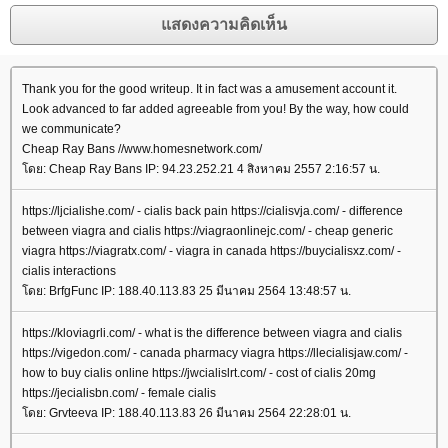
Thank you for the good writeup. It in fact was a amusement account it.
Look advanced to far added agreeable from you! By the way, how could
we communicate?
Cheap Ray Bans //www.homesnetwork.com/
ดย: Cheap Ray Bans IP: 94.23.252.21 4 สิงหาคม 2557 2:16:57 น.
https://ljcialishe.com/ - cialis back pain https://cialisvja.com/ - difference
between viagra and cialis https://viagraonlinejc.com/ - cheap generic
viagra https://viagratx.com/ - viagra in canada https://buycialisxz.com/ -
cialis interactions
ดย: BrfgFunc IP: 188.40.113.83 25 มีนาคม 2564 13:48:57 น.
https://kloviagrli.com/ - what is the difference between viagra and cialis
https://vigedon.com/ - canada pharmacy viagra https://llecialisjaw.com/ -
how to buy cialis online https://jwcialislrt.com/ - cost of cialis 20mg
https://jecialisbn.com/ - female cialis
ดย: Grvteeva IP: 188.40.113.83 26 มีนาคม 2564 22:28:01 น.