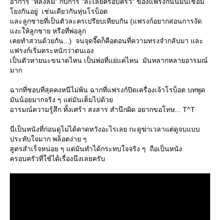
อาการ "หลงลืม" กับการ "ละเลยครอบครัว" ของแฟรงก์นั้นมันเชื่อม
งกันอยู่ เช่นเดียวกันหุ่นโรบ็อต
ละลูกชายที่เป็นตัวละครเปรียบเทียบกัน (แฟรงก์อยากสอนการงัด
งะให้ลูกชาย หรือที่พ่อลูก
เคยทำสวนด้วยกัน...) จนจุดจี๊ดก็คือตอนที่ความทรงจำกลับมา และ
ฟรงก์เริ่มตระหนักว่าตนเอง
เป็นตัวหายนะขนาดไหน เป็นพ่อที่แย่แค่ไหน มันหลากหลายอารมณ์
มาก
ฉากที่ชอบที่สุดคงหนีไม่พ้น ฉากที่แฟรงก์ปิดเครื่องเจ้าโรบ็อต บทพูด
มันน้อยมากจริง ๆ แต่มันเต็มไปด้ว
อารมณ์ความรู้สึก ทั้งเศร้า สงสาร สำนึกผิด อยากขอโทษ... T^T
นี่เป็นหนังที่ก่อนดูไม่ได้คาดหวังอะไรเลย กะดูฆ่าเวลาแต่ดูจบแบบ
ประทับใจมาก พล็อตง่าย ๆ
สูตรสำเร็จหน่อย ๆ แต่มันทำได้กระทบใจจริง ๆ ถือเป็นหนัง
ครอบครัวที่ใช้ได้เรื่องนึงเลยครับ