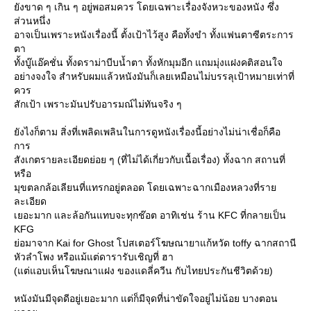
ังขาด ๆ เกิน ๆ อยู่พอสมควร โดยเฉพาะเรื่องจังหวะของหนัง ซึ่ง
ส่วนหนึ่ง
อาจเป็นเพราะหนังเรื่องนี้ ตั้งเป้าไว้สูง คือทั้งขำ ทั้งแฟนตาซีตระการ
ตา
ทั้งบู๊แอ๊คชั่น ทั้งดราม่าบีบน้ำตา ทั้งหักมุมอีก แถมมุ่งแฝงคติสอนใจ
อย่างจงใจ สำหรับผมแล้วหนังมันก็เลยเหมือนไม่บรรลุเป้าหมายเท่าที่
ควร
สักเป้า เพราะมันปรับอารมณ์ไม่ทันจริง ๆ
ังไงก็ตาม สิ่งที่เพลิดเพลินในการดูหนังเรื่องนี้อย่างไม่น่าเชื่อก็คือ
การ
สังเกตรายละเอียดย่อย ๆ (ที่ไม่ได้เกี่ยวกับเนื้อเรื่อง) ทั้งฉาก สถานที่
หรือ
มุขตลกล้อเลียนที่แทรกอยู่ตลอด โดยเฉพาะฉากเมืองหลวงที่รา
ละเอียด
เยอะมาก และล้อกันแทบจะทุกช๊อต อาทิเช่น ร้าน KFC ที่กลายเป็น
KFG
่อมาจาก Kai for Ghost โปสเตอร์โฆษณายาแก้หวัด toffy ฉากสถานี
หัวลำโพง หรือแม้แต่ดารารับเชิญที่ ฮา
(แต่แอบเห็นโฆษณาแฝง ของแดลี่ควีน กับไทยประกันชีวิตด้วย)
หนังมันมีจุดดีอยู่เยอะมาก แต่ก็มีจุดที่น่าขัดใจอยู่ไม่น้อย บางตอน