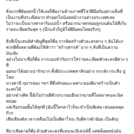
สิ่งแรกที่ต้องยกนิ้วให้เลยก็คืองานด้านภาพที่โชว์ฝีมือกันอย่างเต็มที่
เป็นงานที่ประณีตมาก ทำออกไม่น้อยหน้างานต่างประเทศเล
ไม่ว่าจะเป็นฉากศาลาริมแม่น้ำ หรือฉากนาคกล่อมลูกบนต้นไม้ที่เก็บ
รายละเอียดกันสุด ๆ (นึกแล้วก็ภูมิใจฝีมือคนไทยจริงๆ)
สิ่งที่เป็นเสน่ห์สำคัญที่สุดก็คือ การคิดสร้างตัวละครต่าง ๆ อันได้แก่
พวกผีทั้งหลายที่ต้องใช้คำว่า "สร้างสรรค์" มาก ๆ สิ่งที่เป็นความ
บันเทิง
อย่างไม่น่าเชื่อก็คือ การแอบขำกับการใส่รายละเอียดตัวละครผีต่าง ๆ
ที่
ออกมาได้อย่างน่ารักมาก ทั้งผีประเภทคลาสิกอย่าง กระหัง กระสือ ปู่
สม
นางตานี กุมารทอง ฯลฯ ที่ดึงลักษณะเฉพาะของผีมาสร้างเป็นตัว
ละครได้
อย่างช่างคิด นี้ยังไม่ร่วมผีตัวประกอบอีกมากมายที่โผล่มาคนละนิด
หน่อ
ต่เรียกรอยยิ้มได้ทุกที (อันนี้ใครตาไวก็จะขำเป็นพิเศษ เช่นผมหลุด
ก๊าก
เสียเสียงดังเวลาเหลือบไปเป็นผีตาโขน กับผีตากผ้าอ้อม เป็นต้น)
ที่น่าเสียดายก็คือ ด้วยตัวละครที่แสนจะมีเสน่ห์นี้ แต่พล็อตหนังมัน