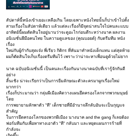
สัปดาห์นี้หนังเข้าเยอะเหลือเกิน โดยเฉพาะหนังไทยนั้นก็ปาเข้าไปตั้ง
สามเรื่องในสัปดาห์เดียว แล้วแต่ละเรื่องก็มีจุดน่าสนใจไปคนละแบบ
อาทิตย์นี้ผมตัดสินใจอยู่นานว่าจะดูอะไรก่อนดีระหว่างนาค ผลงาน
อนิเมชั่นฝีมือคนไทย ในความดูแลของ (คุณบอยด์) กับดรีมทีม หนัง
เรื่อง
หม่กับผู้กำกับสุดเจ๋ง พี่เรียว กิติกร ที่หันมาทำหนังเด็กแทน แต่สุดท้า
ผมก็ตัดสินใจเก็บเรื่องดรีมทีมไว้ เพราะว่าน่าจะหาเพื่อนดูด้วยไม่ยาก
นาค ฉบับอนิเมชั่นนี้ เป็นคนละเรื่องกันนางนาคฉบับที่เรารู้จักกันดี
อย่าง
สิ้นเชิง น่าจะเรียกว่าเป็นการยืมลักษณะตัวละครมาผูกเรื่องใหม่
มากกว่า
เรื่องก็ประมาณว่า กลุ่มผีเมืองคิดวางแผนยึดครองโลกจากพวกมนุษย์
ด
การพยายามลักพาตัว "ที" เด็กชายที่มีอำนาจลึกลับอันจะเป็นกุญแจ
สำคัญ
นการยึดครองโลกของพวกผีเมือง นางนาค and the gang ก็เลยต้อง
ฟอร์มทีมกับเพื่อหาทางเอาตัว "ที" กลับมา และหยุดแผนการร้ายที่
กำลังจะ
เกิดขึ้น