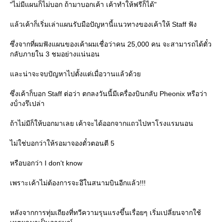
"ไม่มีแผนก็ไม่บอก ถ้ามาบอกเค้า เค้าทำให้ฟรีก็ได้"
ล้วเค้าก็เริ่มเล่าแผนรับมือปัญหานี้แนวทางของเค้าให้ Staff ฟัง
ซึ่งจากที่ผมฟังแผนของเค้าผมเชื่อว่าคน 25,000 คน จะสามารถได้ตั๋ว
กลับภายใน 3 ชมอย่างแน่นอน
ละน่าจะจบปัญหาไปตั้งแต่เมื่อวานแล้วด้ว
ซึ่งเค้าก็บอก Staff ต่อว่า ตกลงวันนี้มีเครื่องบินกลับ Pheonix หรือว่า
งบ้่างรึเปล่า
ถ้าไม่มีก็ให้บอกมาเลย เค้าจะได้ออกจากแถวไปหาโรงแรมนอน
ไม่ใช่บอกว่าให้รอมาจองตั๋วตอนตี 5
หรือบอกว่า I don't know
เพราะเค้าไม่ต้องการจะอึในสนามบินอีกแล้ว!!!
หลังจากการทุ่มเถียงที่ทวีความรุนแรงขึ้นเรื่อยๆ เริ่มเปลี่ยนจากใช้