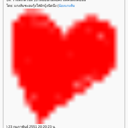
ปล. ว่าแต่เกิดวันที่ 18 เหมือนกันเลยค่ะ แต่คนละเดือนนิ๊
ดย: แกงส้มชะอมกุ้งใส่ผักบุ้งนิดนึง (
น้องแกงส้ม
) 23 กุมภาพันธ์ 2551 20:20:23 น.