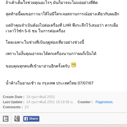
ถ้าเค้าเต็มใจช่วยคุณอะไรๆ มันก็อาจจะไม่แย่อย่างที่คิด
สุดท้ายนี้ผมขอภาวนาให้ไม่มีใครเจอสถานการณ์อย่างเดียวกับผมอีก
ต่ถ้าคุณจำเป้นต้องไปต่อเครื่องที่ LHR พึงระลึกไว้เสมอว่า ควรเผื่อ
เวลาไว้ซํก 5-6 ชม ในการต่อเครื่อง
ดยเฉพาะในช่วงที่เป้นฤดูท่องเที่ยวอย่างช่วงนี้
เพราะไม่งั้นคุณอาจจะได้ตกเครื่องนานกว่าผมก็เป็นได้
ขอบคุณทุกคนที่เข้ามาอ่านอีกครั้งครับ
น้ำค้างในยามเช้า ณ กรุงเทพ ประเทศไทย 07/07/07
Create Date :
18 กุมภาพันธ์ 2551
Last Update :
24 กุมภาพันธ์ 2551 18:19:58 น.
Counter :
Pageviews.
Comments :
23