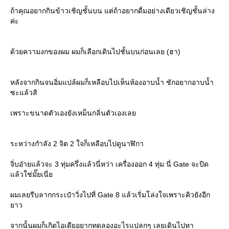
ถ้าคุณอยากกินข้าวเชิญชั้นบน แต่ถ้าอยากดื่มอย่างเดียวเชิญชั้นล่าง
ค่ะ
ด้วยความงกของผม ผมก็เลือกเดินไปชั้นบนก่อนเลย (ฮา)
หลังจากกินจนอิ่มแปล้ผมก็เหลือบไปเห็นห้องอาบน้ำ ชักอยากอาบน้ำ
ซะแล้วสิ
เพราะขนาดตัวเองยังเหม็นกลิ่นตัวเองเล
ระหว่างกำลัง 2 จิต 2 ใจก็เหลือบไปดูนาฬิกา
จิํบอ๋ายแล้วจะ 3 ทุ่มครึ่งแล้วนี่หว่า เครื่องออก 4 ทุ่ม นี่ Gate จะปิด
ล้วใช่มั๊ยเนี่
ผมเลยรีบลากกระเป๋าวิ่งไปที่ Gate 8 แล้วเริ่มโล่งใจเพราะคิวยังอีก
าว
จากนั้นผมก็เกิดไอเดียอยากทดลองอะไรแปลกๆ เลยเดินไปหา