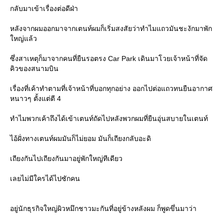
กลับมาเข้าเรื่องต่อดีฝ่า
หลังจากผมออกมาจากเตนท์ผมก็เริ่มสงสัยว่าทำไมแถวมันชะงักมาพัก
หญ่แล้ว
ซึ่งสาเหตุก็มาจากคนที่ยืนรอตรง Car Park เดินมาโวยเจ้าหน้าที่จัด
คิวของสนามบิน
เรื่องที่เค้าทำตามที่เจ้าหน้าที่บอกทุกอย่าง ออกไปต่อแถวทนยืนอากาศ
หนาวๆ ตั้งแต่ตี 4
ทำไมพวกเค้าถึงได้เข้าเตนท์ถัดไปหลังพวกผมที่ยืนอุ่นสบายในเตนท์
ไอ้ฝั่งทางเตนท์ผมมันก็ไม่ยอม มันก็เถียงกลับอะดิ
เถียงกันไปเถียงกันมาอยู่พักใหญ่ทีเดียว
เลยไม่มีใครได้ไปซักคน
อยู่นักธุรกิจใหญ่ผิวหมึกชาวมะกันที่อยู่ข้างหลังผม ก็พูดขึ่นมาว่า