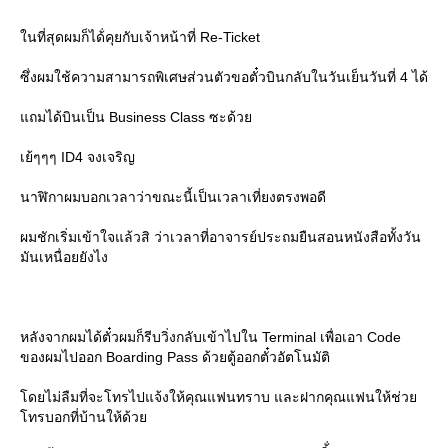
นที่สุดผมก็ได้่คุยกับเจ้าหน้าที่ Re-Ticket
ซึ่งผมใช้ความสามารถพิเศษส่วนตัวขอตั๋วบินกลับในวันเย็นวันที่ 4 ได้
ถมได้บินเป็น Business Class ซะด้ว
เย้ๆๆๆ ID4 จงเจริญ
นาฬิกาผมบอกเวลาว่าขณะนี้เป็นเวลาเที่ยงตรงพอดี
ผมชักเริ่มเข้าใจแล้วสิ ว่าเวลาที่อาจารย์ประถมยืนสอนหนังสือทั้งวัน
มันเหนื่อยยังไง
หลังจากผมได้ตั๋วผมก็รีบวิ่งกลับเข้าไปใน Terminal เพื่อเอา Code
ของผมไปออก Boarding Pass ด้วยตู้ออกตั๋วอัตโนมัติ
ดยไม่ลืมที่จะโทรไปแจ้งให้คุณแฟนทราบ และฝากคุณแฟนให้ช่ว
ทรบอกที่บ้านให้ด้ว