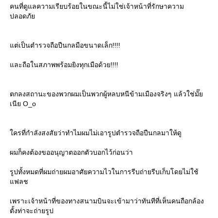
คนที่ดูแลความเรียบร้อยในขณะนี้ไม่ใช่เจ้าหน้าที่รักษาความ
ปลอดภั
ต่เป็นตำรวจถือปืนกลมือขนาดเล็ก!!!!
ละถือในสภาพพร้อมยิงทุกเมือด้วย!!!!
ตกลงสถานะของพวกผมเป็นพวกผู้หลบหนีข้ามเมืองจริงๆ แล้วใช่มั๊
เนีย O_o
ครที่กำลังสงสัยว่าทำไมผมไม่เอารูปตำรวจถือปืนกลมาให้ดู
ผมก็คงต้องขออนุญาตออกตัวบอกไว้ก่อนว่า
รูปทั้งหมดที่ผมถ่ายผมอาศัยความไวในการรีบถ่ายรีบเก็บโดยไม่ใช้
ฟลช
เพราะเจ้าหน้าที่ของทางสนามบินจะเข้ามาว่าทันทีที่เห็นคนถือกล้อง
ตั้งท่าจะถ่ายรูป