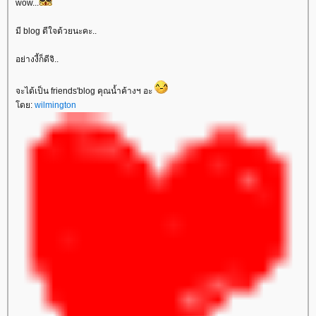
wow...
มี blog ดีใจด้วยนะคะ..
อย่างงี้ก็ดีจิ..
จะได้เป็น friends'blog คุณน้ำค้างฯ อะ
ดย:
wilmington