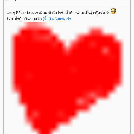
หะๆ ที่ต้อง ปล เพราะมีคนเข้าใจว่าชื่อน้ำค้างน่าจะเป็นผู้หญฺิงน่ะครับ
ดย: น้ำค้างในยามเช้า (
น้ำค้างในยามเช้า