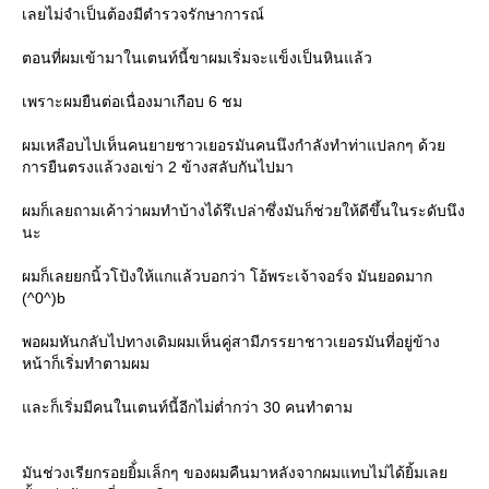
เลยไม่จำเป็นต้องมีตำรวจรักษาการณ์
ตอนที่ผมเข้ามาในเตนท์นี้ขาผมเริ่มจะแข็งเป็นหินแล้ว
เพราะผมยืนต่อเนื่องมาเกือบ 6 ชม
ผมเหลือบไปเห็นคนยายชาวเยอรมันคนนึงกำลังทำท่าแปลกๆ ด้ว
การยืนตรงแล้วงอเข่า 2 ข้างสลับกันไปมา
ผมก็เลยถามเค้าว่าผมทำบ้างได้รึเปล่าซึ่งมันก็ช่วยให้ดีขึ้นในระดับนึง
นะ
ผมก็เลยยกนิ้วโป้งให้แกแล้วบอกว่า โอ้พระเจ้าจอร์จ มันยอดมาก
(^0^)b
พอผมหันกลับไปทางเดิมผมเห็นคู่สามีภรรยาชาวเยอรมันที่อยู่ข้าง
หน้าก็เริ่มทำตามผม
ละก็เริ่มมีคนในเตนท์นี้อีกไม่ต่ำกว่า 30 คนทำตาม
มันช่วงเรียกรอยยิ้่มเล็กๆ ของผมคืนมาหลังจากผมแทบไม่ได้ยิ้มเล