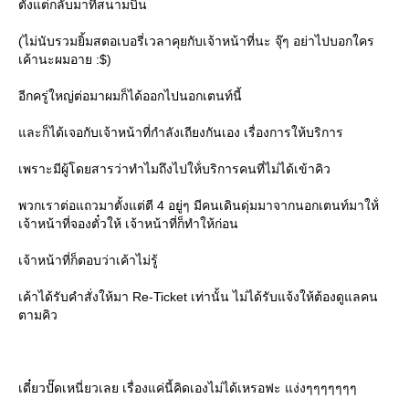
ตั้งแต่กลับมาที่สนามบิน
(ไม่นับรวมยิ้มสตอเบอรี่เวลาคุยกับเจ้าหน้าที่นะ จุ๊ๆ อย่าไปบอกใคร
เค้านะผมอาย :$)
อีกครู่ใหญ่ต่อมาผมก็ได้ออกไปนอกเตนท์นี้
ละก็ได้เจอกับเจ้าหน้าที่กำลังเถียงกันเอง เรื่องการให้บริการ
เพราะมีผู้โดยสารว่าทำไมถึงไปให้่บริการคนที่ไม่ได้เข้าคิว
พวกเราต่อแถวมาตั้งแต่ตี 4 อยู่ๆ มีคนเดินดุ่มมาจากนอกเตนท์มาให้่
เจ้าหน้าที่จองตั๋วให้ เจ้าหน้าที่ก็ทำให้ก่อน
เจ้าหน้าที่ก็ตอบว่าเค้าไม่รู้
เค้าได้รับคำสั่งให้มา Re-Ticket เท่านั้น ไม่ได้รับแจ้งให้ต้องดูแลคน
ตามคิว
เดี๋ยวปั๊ดเหนี่ยวเลย เรื่องแค่นี้คิดเองไม่ได้เหรอฟะ แง่งๆๆๆๆๆๆๆ