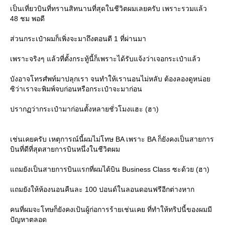
เป็นเที่ยวบินที่ทรานสิทนานที่สุดในชีวิตผมเลยครับ เพราะรวมแล้ว
48 ชม พอดี
ส่วนกระเป๋าผมก็เพิ่งจะมาถึงตอนตี 1 ที่ผ่านมา
เพราะจริงๆ แล้วที่ตั้งกระทู้นี้ก็เพราะได้รับแจ้งว่าเจอกระเป๋าแล้ว
บังอาจโทรศํพท์มาปลุกเรา จนทำให้เรานอนไม่หลับ ต้องลองดูหน่อ
ซิว่าเราจะพิมพ์จบก่อนหรือกระเป๋าจะมาก่อน
ปรากฏว่ากระเป๋ามาก่อนตั้งหลายชั่วโมงแฮะ (ฮา)
เช่นเคยครับ เหตุการณ์นี้ผมไม่โทษ BA เพราะ BA ก็ยังคงเป็นสายการ
บินที่ดีที่สุดสายการบินหนึ่งในชีวิตผม
ถมยังเป็นสายการบินแรกที่ผมได้บิน Business Class ซะด้วย (ฮา)
ถมยังให้ห้องนอนคืนละ 100 ปอนด์ในลอนดอนฟรีอีกต่างหาก
คนที่ผมจะโทษก็ยังคงเป้นผู้ก่อการร้ายเช่นเคย ที่ทำให้ทริปนี้ของผมมี
ปัญหาตลอด