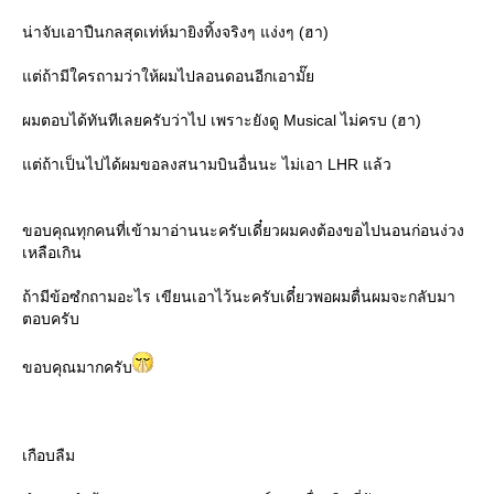
น่าจับเอาปืนกลสุดเท่ห์มายิงทิ้งจริงๆ แง่งๆ (ฮา)
ต่ถ้ามีใครถามว่าให้ผมไปลอนดอนอีกเอามั๊
ผมตอบได้ทันทีเลยครับว่าไป เพราะยังดู Musical ไม่ครบ (ฮา)
ต่ถ้าเป็นไปได้ผมขอลงสนามบินอื่นนะ ไม่เอา LHR แล้ว
ขอบคุณทุกคนที่เข้ามาอ่านนะครับเดี๋ยวผมคงต้องขอไปนอนก่อนง่วง
เหลือเกิน
ถ้ามีข้อซํกถามอะไร เขียนเอาไว้นะครับเดี๋ยวพอผมตื่นผมจะกลับมา
ตอบครับ
ขอบคุณมากครับ
เกือบลืม