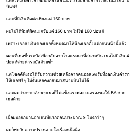
ต่สิ่งที่เธอต่างจากผมก็คือ เธอไม่มีตั๋วรถบัสกับจากโรงแรมมาสนาม
บินฟรี
ละที่มีเงินติดต่อเพียงแค่ 160 บาท
ผมไม่ได้พิมพ์ผิดนะครับแค่ 160 บาท ไม่ใช่ 160 ปอนด์
เพราะเธอส่งเงินของเธอทั้งหมดมาให้น้องเธอตั้งแต่ก่อนหน้านี้แล้ว
ตอนที่เธอขึ้นรถบัสเพื่อกลับจากโรงแรมมาที่สนามบิน เธอไม่มีเงิน 4
ปอนด์จ่ายค่ารถบัสด้วยซ้ำ
ต่โชคดีที่เธอได้รับความช่วยเหลือจากคนออสเตเรียที่ออกเงินค่ารถ
ห้เธอฟรีๆ ไม่งั้นเธอคงกลับมาสนามบินไม่ได้
ละผมว่าภาษาอังกฤษเธอก็ไม่แข็งแรงพอจะต่อรองขอให้ BA ช่ว
เธอด้ว
เมื่อผมออกมานอกเตนท์แรกตอนประมาณ 9 โมงกว่าๆ
ผมก็พบกับความประหลาดใจเรื่องหนึ่งคือ