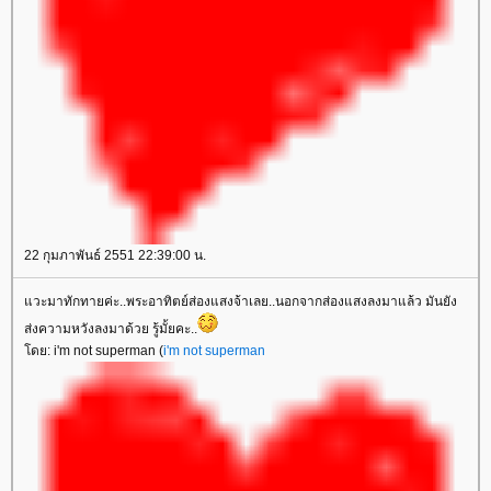
22 กุมภาพันธ์ 2551 22:39:00 น.
วะมาทักทายค่ะ..พระอาทิตย์ส่องแสงจ้าเลย..นอกจากส่องแสงลงมาแล้ว มันยัง
ส่งความหวังลงมาด้วย รู้มั้ยคะ..
ดย: i'm not superman (
i'm not superman