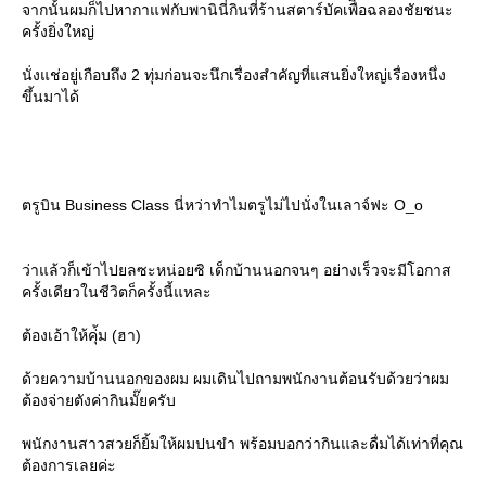
จากนั้นผมก็ไปหากาแฟกับพานินี่กินที่ร้านสตาร์บัคเพืิ้่อฉลองชัยชนะ
ครั้งยิ่งใหญ่
นั่งแช่อยู่เกือบถึง 2 ทุ่มก่อนจะนึกเรื่องสำคัญที่แสนยิ่งใหญ่เรื่องหนึ่ง
ขึ้นมาได้
ตรูบิน Business Class นี่หว่าทำไมตรูไม่ไปนั่งในเลาจ์ฟะ O_o
ว่าแล้วก็เข้าไปยลซะหน่อยซิ เด็กบ้านนอกจนๆ อย่างเร็วจะมีโอกาส
ครั้งเดียวในชีวิตก็ครั้งนี้แหละ
ต้องเอ้าให้คุ่้ม (ฮา)
ด้วยความบ้านนอกของผม ผมเดินไปถามพนักงานต้อนรับด้วยว่าผม
ต้องจ่ายตังค่ากินมั๊ยครับ
พนักงานสาวสวยก็ยิ้มให้ผมปนขำ พร้อมบอกว่ากินและดื่มได้เท่าที่คุณ
ต้องการเลยค่ะ