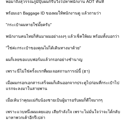
พอมาถึงสุวรรณภูมิปุ๊บผมก็รีบวิ่งไปหาพนักงาน AOT ทันที
พร้อมเอา Baggage ID ของผมให้พนักงานดู แล้วถามว่า
"กระเป๋าผมหายใช่มั๊ยครับ"
พนักงานคนไทยก็หันมาผมอย่างงงๆ แล้วเช็คให้ผม พร้อมทั้งบอกว่า
"ใช่ค่ะกระเป๋าของคุณไม่ได้เดินทางมาด้วย"
ผมก็เลยขอแบบฟอร์มแล้วกรอกอย่างชำนาญ
เพราะนี่ไม่ใช่ครั้งแรกที่ผมเจอสถานการณ์นี้ (ฮา)
เมื่อผมกรอกเอกสารเสร็จผมก็เดินออกจากประตูไปก่อนที่กระเป๋าไป
รกจะลงมาในสายพาน
เมื่อเห้นว่าคุณแม่กับน้องชายเป้นผู้มารอรับผมก็ดีใจมากๆ
เพราะแวบหนึ่งผมเคยแอบ เสียกำลังใจ เพราะไม่มั่นใจว่าจะได้่กลับ
มาหาพวกเค้าอีกรึเปล่า